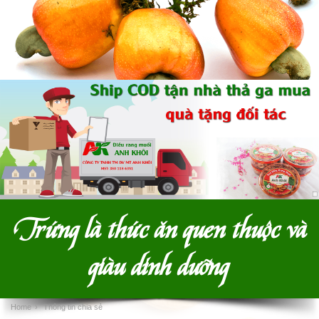
Trứng là thức ăn quen thuộc và
giàu dinh dưỡng
Home
›
Thông tin chia sẻ