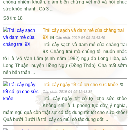
chống nhiễm khuẩn, giảm biến chứng vết mổ và hồi phục
sức khỏe nhanh. Có 3 ...
Số tin: 18
Trái cây sạch và đam mê của chàng trai
9X
📅
Cập nhật: 2019-04-05 15:43:40
Trái cây sạch và đam mê của chàng trai
9X Chàng trai mà chúng tôi muốn nhắc
tới là Võ Văn Lắm (sinh năm 1992) ngụ ấp Long Hòa, xã
Long Thuận, huyện Hồng Ngự (Đồng Tháp). Cha mất sớm
nên bản thân ...
Trái cây ngày tết có lợi cho sức khỏe
📅
Cập nhật: 2019-04-05 15:43:37
Trái cây ngày tết có lợi cho sức khỏe
Không chỉ là 1 phong tục đầy ý nghĩa,
mâm ngũ quả còn thật sự có tác dụng rất tốt cho sức khỏe!
Quả bưởi Bưởi là trái cây có múi có tác dụng đốt ...