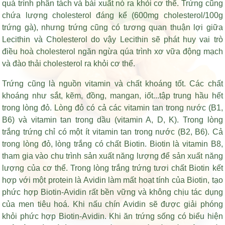
quá trình phân tách và bài xuất nó ra khỏi cơ thể. Trứng cũng
chứa lượng cholesterol đáng kể (600mg cholesterol/100g
trứng gà), nhưng trứng cũng có tương quan thuận lợi giữa
Lecithin và Cholesterol do vậy Lecithin sẽ phát huy vai trò
điều hoà cholesterol ngăn ngừa qúa trình xơ vữa động mạch
và đào thải cholesterol ra khỏi cơ thể.
Trứng cũng là nguồn vitamin và chất khoáng tốt. Các chất
khoáng như sắt, kẽm, đồng, mangan, iốt...tập trung hầu hết
trong lòng đỏ. Lòng đỏ có cả các vitamin tan trong nước (B1,
B6) và vitamin tan trong dầu (vitamin A, D, K). Trong lòng
trắng trứng chỉ có một ít vitamin tan trong nước (B2, B6). Cả
trong lòng đỏ, lòng trắng có chất Biotin. Biotin là vitamin B8,
tham gia vào chu trình sản xuất năng lượng để sản xuất năng
lượng của cơ thể. Trong lòng trắng trứng tươi chất Biotin kết
hợp với một protein là Avidin làm mất hoạt tính của Biotin, tạo
phức hợp Biotin-Avidin rất bền vững và không chịu tác dụng
của men tiêu hoá. Khi nấu chín Avidin sẽ được giải phóng
khỏi phức hợp Biotin-Avidin. Khi ăn trứng sống có biểu hiện