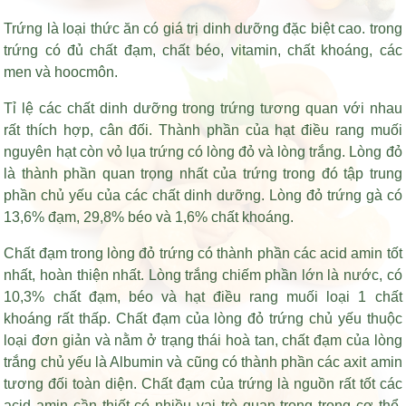
Trứng là loại thức ăn có giá trị dinh dưỡng đặc biệt cao. trong
trứng có đủ chất đạm, chất béo, vitamin, chất khoáng, các
men và hoocmôn.
Tỉ lệ các chất dinh dưỡng trong trứng tương quan với nhau
rất thích hợp, cân đối. Thành phần của
hạt điều rang muối
nguyên hạt còn vỏ lụa
trứng có lòng đỏ và lòng trắng. Lòng đỏ
là thành phần quan trọng nhất của trứng trong đó tập trung
phần chủ yếu của các chất dinh dưỡng. Lòng đỏ trứng gà có
13,6% đạm, 29,8% béo và 1,6% chất khoáng.
Chất đạm trong lòng đỏ trứng có thành phần các acid amin tốt
nhất, hoàn thiện nhất. Lòng trắng chiếm phần lớn là nước, có
10,3% chất đạm, béo và
hạt điều rang muối loại 1
chất
khoáng rất thấp. Chất đạm của lòng đỏ trứng chủ yếu thuộc
loại đơn giản và nằm ở trạng thái hoà tan, chất đạm của lòng
trắng chủ yếu là Albumin và cũng có thành phần các axit amin
tương đối toàn diện. Chất đạm của trứng là nguồn rất tốt các
acid amin cần thiết có nhiều vai trò quan trọng trong cơ thể,