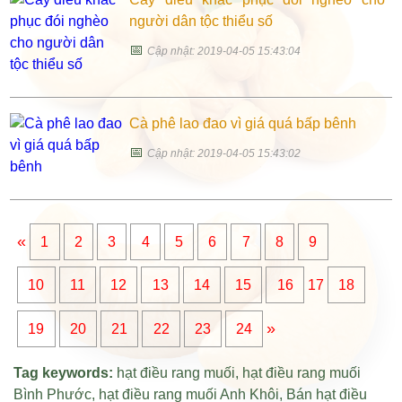
người dân tộc thiểu số
📅
Cập nhật: 2019-04-05 15:43:04
Cà phê lao đao vì giá quá bấp bênh
📅
Cập nhật: 2019-04-05 15:43:02
«
1
2
3
4
5
6
7
8
9
10
11
12
13
14
15
16
17
18
»
19
20
21
22
23
24
Tag keywords:
hạt điều rang muối
,
hạt điều rang muối
Bình Phước
,
hạt điều rang muối Anh Khôi
,
Bán hạt điều