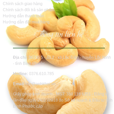
Chính sách giao hàng
Chính sách đổi trả sản phẩm
Hướng dẫn thanh toán
Hướng dẫn đặt mua hàng
Thông tin liên hệ
Địa chỉ:
367 tổ 5 - ấp 2 - xã Lộc Điền - huyện Lộc Ninh
- tỉnh Bình Phước
Hotline:
0376.610.785
Email:
info@anhkhoi.vn
Giấy phép kinh doanh - MST: 380 118 6351 - Đăng ký
lần đầu ngày 24/10/2018 do Sở kế hoạch & Đầu tư tỉnh
Bình Phước cấp