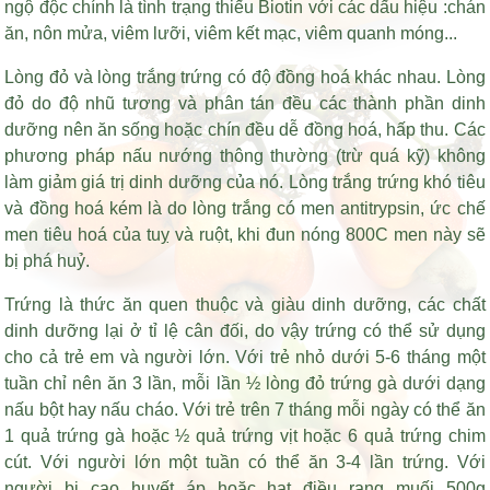
ngộ độc chính là tình trạng thiếu Biotin với các dấu hiệu :chán
ăn, nôn mửa, viêm lưỡi, viêm kết mạc, viêm quanh móng...
Lòng đỏ và lòng trắng trứng có độ đồng hoá khác nhau. Lòng
đỏ do độ nhũ tương và phân tán đều các thành phần dinh
dưỡng nên ăn sống hoặc chín đều dễ đồng hoá, hấp thu. Các
phương pháp nấu nướng thông thường (trừ quá kỹ) không
làm giảm giá trị dinh dưỡng của nó. Lòng trắng trứng khó tiêu
và đồng hoá kém là do lòng trắng có men antitrypsin, ức chế
men tiêu hoá của tuỵ và ruột, khi đun nóng 800C men này sẽ
bị phá huỷ.
Trứng là thức ăn quen thuộc và giàu dinh dưỡng, các chất
dinh dưỡng lại ở tỉ lệ cân đối, do vậy trứng có thể sử dụng
cho cả trẻ em và người lớn. Với trẻ nhỏ dưới 5-6 tháng một
tuần chỉ nên ăn 3 lần, mỗi lần ½ lòng đỏ trứng gà dưới dạng
nấu bột hay nấu cháo. Với trẻ trên 7 tháng mỗi ngày có thể ăn
1 quả trứng gà hoặc ½ quả trứng vịt hoặc 6 quả trứng chim
cút. Với người lớn một tuần có thể ăn 3-4 lần trứng. Với
người bị cao huyết áp hoặc
hạt điều rang muối 500g