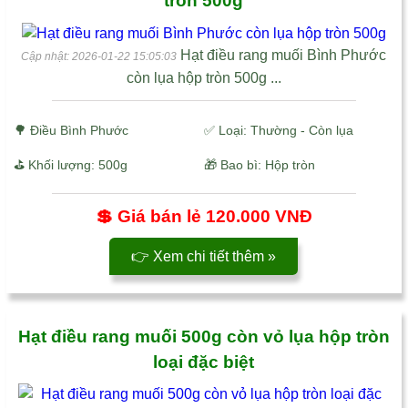
tròn 500g
Hạt điều rang muối Bình Phước
Cập nhật: 2026-01-22 15:05:03
còn lụa hộp tròn 500g ...
🌳
Điều Bình Phước
✅ Loại: Thường - Còn lụa
⛳ Khối lượng: 500g
🎁 Bao bì: Hộp tròn
💲 Giá bán lẻ
120.000 VNĐ
👉 Xem chi tiết thêm »
Hạt điều rang muối 500g còn vỏ lụa hộp tròn
loại đặc biệt