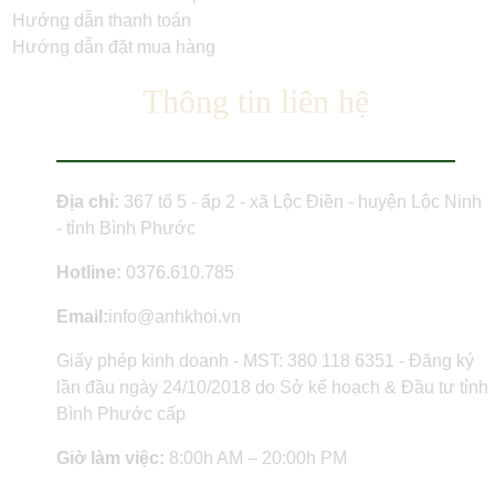
Hướng dẫn thanh toán
Hướng dẫn đặt mua hàng
Thông tin liên hệ
Địa chỉ:
367 tổ 5 - ấp 2 - xã Lộc Điền - huyện Lộc Ninh
- tỉnh Bình Phước
Hotline:
0376.610.785
Email:
info@anhkhoi.vn
Giấy phép kinh doanh - MST: 380 118 6351 - Đăng ký
lần đầu ngày 24/10/2018 do Sở kế hoạch & Đầu tư tỉnh
Bình Phước cấp
Giờ làm việc:
8:00h AM – 20:00h PM