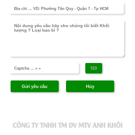
CÔNG TY TNHH TM DV MTV ANH KHÔI