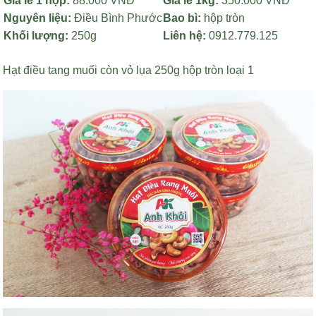
Giá lẻ 1 hộp:
88.000 VNĐ
Giá lẻ 1kg:
350.000 VNĐ
Nguyên liệu:
Điều Bình Phước
Bao bì:
hộp tròn
Khối lượng:
250g
Liên hệ:
0912.779.125
Hạt điều tang muối còn vỏ lụa 250g hộp tròn loại 1