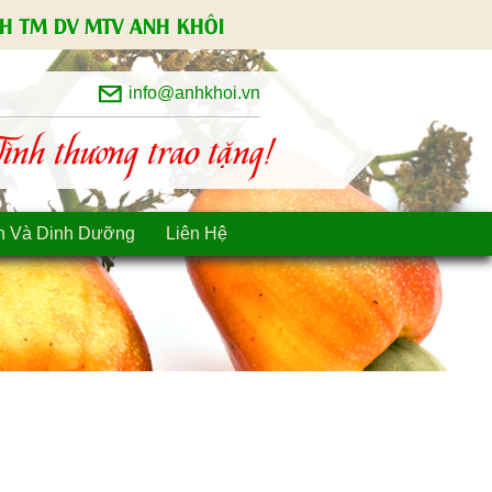
H TM DV MTV ANH KHÔI
info@anhkhoi.vn
nh thương trao tặng!
n Và Dinh Dưỡng
Liên Hệ