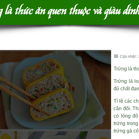
là thức ăn quen thuộc và giàu din
📅
Cập nhật:
Trứng là t
Trứng là lo
đủ chất đạm
Tỉ lệ các c
cân đối. T
có lòng đỏ
trứng trong
trứng gà c