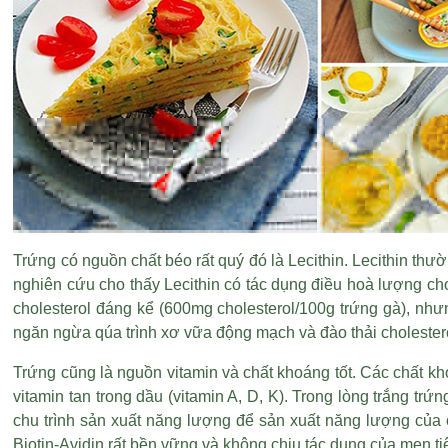
Trứng có nguồn chất béo rất quý đó là Lecithin. Lecithin thư
nghiên cứu cho thấy Lecithin có tác dụng điều hoà lượng chol
cholesterol đáng kể (600mg cholesterol/100g trứng gà), nhưn
ngăn ngừa qúa trình xơ vữa động mạch và đào thải cholestero
Trứng cũng là nguồn vitamin và chất khoáng tốt. Các chất kho
vitamin tan trong dầu (vitamin A, D, K). Trong lòng trắng trứn
chu trình sản xuất năng lượng để sản xuất năng lượng của cơ
Biotin-Avidin rất bền vững và không chịu tác dụng của men ti