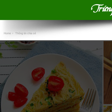
Trứng 
Home
›
Thông tin chia sẻ