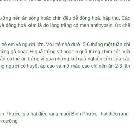
dưỡng nên ăn sống hoặc chín đều dễ đồng hoá, hấp thu. Các
à đồng hoá kém là do lòng trắng có men antitrypsin, ức chế
 trẻ em và người lớn. Với trẻ nhỏ dưới 5-6 tháng một tuần chỉ
trứng gà hoặc ½ quả trứng vịt hoặc 6 quả trứng chim cút. Với
ẫn có thể ăn trứng vì qua những kết quả nghiên cứu của các
ững người có huyết áp cao và mỡ máu cao chỉ nên ăn 2-3 lần
ình Phước
,
giá hạt điều rang muối Bình Phước
.,
hạt điều rang
nh dưỡng