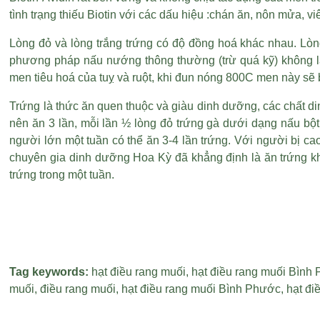
tình trạng thiếu Biotin với các dấu hiệu :chán ăn, nôn mửa, v
Lòng đỏ và lòng trắng trứng có độ đồng hoá khác nhau. Lò
phương pháp nấu nướng thông thường (trừ quá kỹ) không làm
men tiêu hoá của tuỵ và ruột, khi đun nóng 800C men này sẽ 
Trứng là thức ăn quen thuộc và giàu dinh dưỡng, các chất din
nên ăn 3 lần, mỗi lần ½ lòng đỏ trứng gà dưới dạng nấu bột 
người lớn một tuần có thể ăn 3-4 lần trứng. Với người bị c
chuyên gia dinh dưỡng Hoa Kỳ đã khẳng định là ăn trứng kh
trứng trong một tuần.
Tag keywords:
hạt điều rang muối
,
hạt điều rang muối Bình
muối
,
điều rang muối
,
hạt điều rang muối Bình Phước
,
hạt đi