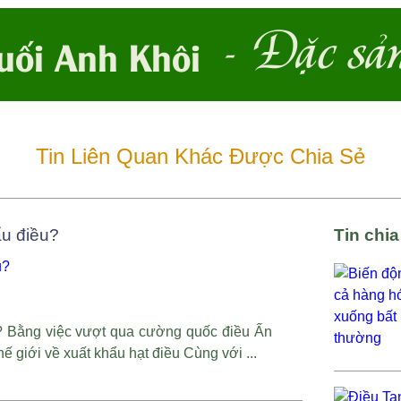
- Đặc sả
uối Anh Khôi
Tin Liên Quan Khác Được Chia Sẻ
ẩu điều?
Tin chi
? Bằng việc vượt qua cường quốc điều Ấn
ế giới về xuất khẩu hạt điều Cùng với ...