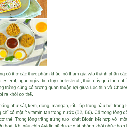
ờng có ít ở các thực phẩm khác, nó tham gia vào thành phần các 
esterol, ngăn ngừa tích luỹ cholesterol , thúc đẩy quá trình p
g trứng cũng có tương quan thuận lợi giữa Lecithin và Choleste
l ra khỏi cơ thể.
áng như sắt, kẽm, đồng, mangan, iốt...tập trung hầu hết trong 
g chỉ có một ít vitamin tan trong nước (B2, B6). Cả trong lòng đỏ
 thể. Trong lòng trắng trứng tươi chất Biotin kết hợp với một 
êu hoá. Khi nấu chín Avidin sẽ được giải phóng khỏi phức hợp B