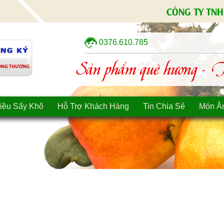
CÔNG TY TNH
0376.610.785
Sản phẩm quê hương - Tì
iều Sấy Khô
Hỗ Trợ Khách Hàng
Tin Chia Sẻ
Món Ă