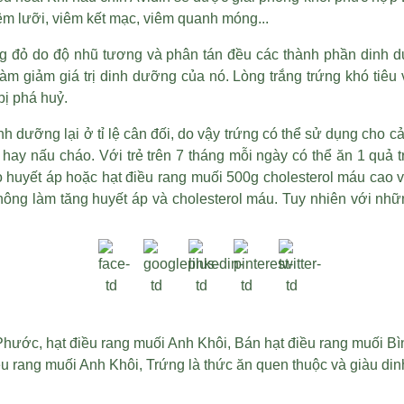
iêm lưỡi, viêm kết mạc, viêm quanh móng...
ng đỏ do độ nhũ tương và phân tán đều các thành phần dinh 
 giảm giá trị dinh dưỡng của nó. Lòng trắng trứng khó tiêu v
bị phá huỷ.
h dưỡng lại ở tỉ lệ cân đối, do vậy trứng có thể sử dụng cho cả
hay nấu cháo. Với trẻ trên 7 tháng mỗi ngày có thể ăn 1 quả 
ao huyết áp hoặc
hạt điều rang muối 500g
cholesterol máu cao v
ông làm tăng huyết áp và cholesterol máu. Tuy nhiên với nh
 Phước
,
hạt điều rang muối Anh Khôi
,
Bán hạt điều rang muối B
ều rang muối Anh Khôi
,
Trứng là thức ăn quen thuộc và giàu di