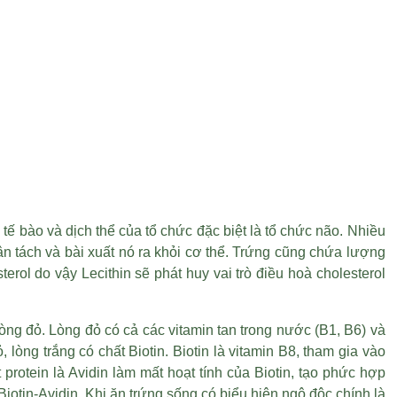
tế bào và dịch thể của tổ chức đặc biệt là tổ chức não. Nhiều
hân tách và bài xuất nó ra khỏi cơ thể. Trứng cũng chứa lượng
rol do vậy Lecithin sẽ phát huy vai trò điều hoà cholesterol
lòng đỏ. Lòng đỏ có cả các vitamin tan trong nước (B1, B6) và
, lòng trắng có chất Biotin. Biotin là vitamin B8, tham gia vào
protein là Avidin làm mất hoạt tính của Biotin, tạo phức hợp
iotin-Avidin. Khi ăn trứng sống có biểu hiện ngộ độc chính là