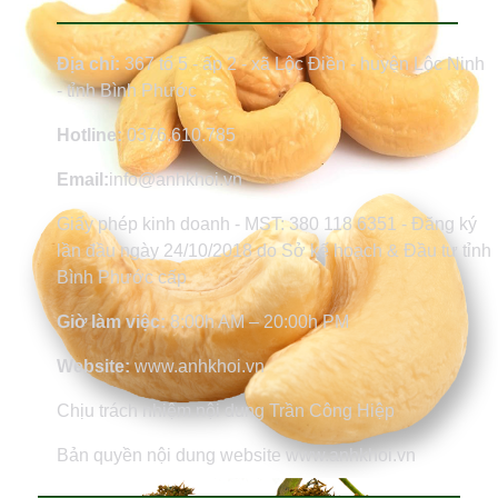
Địa chỉ:
367 tổ 5 - ấp 2 - xã Lộc Điền - huyện Lộc Ninh
- tỉnh Bình Phước
Hotline:
0376.610.785
Email:
info@anhkhoi.vn
Giấy phép kinh doanh - MST: 380 118 6351 - Đăng ký
lần đầu ngày 24/10/2018 do Sở kế hoạch & Đầu tư tỉnh
Bình Phước cấp
Giờ làm việc:
8:00h AM – 20:00h PM
Website:
www.anhkhoi.vn
Chịu trách nhiệm nội dung Trần Công Hiệp
Bản quyền nội dung website www.anhkhoi.vn