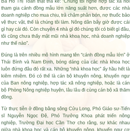
Bà Hồ Thị Toan thật thà kể: “Chúng tôi nghe hợp tác xã nói
tham gia cánh đồng mẫu lớn năng suất hơn, được các nhà
doanh nghiệp cho mua chịu, trả chậm phân bón, nợ thuốc bảo
vệ thực vật, thế là chúng tôi làm. Nông dân bây giờ được cái
gì hay cái đó. Còn chuyện 4 nhà gì đó chúng tôi có biết gì đâu,
tôi cũng chưa thấy mặt mũi nhà khoa học, nhà doanh nghiệp
như thế nào”.
Đúng là trên nhiều mô hình mang tên “cánh đồng mẫu lớn” ở
Thái Bình và Nam Định, bóng dáng của các nhà khoa học
luôn đứng đâu đó rất xa. Những “nhà khoa học” ấy hầu hết là
kiêm nhiệm. Đó có thể là cán bộ khuyến nông, khuyến ngư
của Ban nông nghiệp, hợp tác xã nông nghiệp, hoặc là cán
bộ Phòng Nông nghiệp huyện, lâu lâu đi cùng cán bộ xã thăm
đồng.
Từ thực tiễn ở đồng bằng sông Cửu Long, Phó Giáo sư-Tiến
sĩ Nguyễn Ngọc Đệ, Phó Trưởng Khoa phát triển nông
nghiệp, Trường Đại học Cần Thơ cho rằng, sự khác nhau
giữa nhà khoa học và cán bộ khuyến nông, khuyến ngư cơ