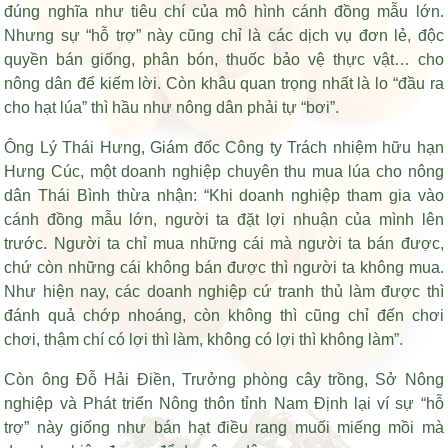
đúng nghĩa như tiêu chí của mô hình cánh đồng mẫu lớn.
Nhưng sự “hỗ trợ” này cũng chỉ là các dịch vụ đơn lẻ, độc
quyền bán giống, phân bón, thuốc bảo vệ thực vật… cho
nông dân để kiếm lời. Còn khâu quan trọng nhất là lo “đầu ra
cho hạt lúa” thì hầu như nông dân phải tự “bơi”.
Ông Lý Thái Hưng, Giám đốc Công ty Trách nhiệm hữu hạn
Hưng Cúc, một doanh nghiệp chuyên thu mua lúa cho nông
dân Thái Bình thừa nhận: “Khi doanh nghiệp tham gia vào
cánh đồng mẫu lớn, người ta đặt lợi nhuận của mình lên
trước. Người ta chỉ mua những cái mà người ta bán được,
chứ còn những cái không bán được thì người ta không mua.
Như hiện nay, các doanh nghiệp cứ tranh thủ làm được thì
đánh quả chớp nhoáng, còn không thì cũng chỉ đến chơi
chơi, thậm chí có lợi thì làm, không có lợi thì không làm”.
Còn ông Đỗ Hải Điền, Trưởng phòng cây trồng, Sở Nông
nghiệp và Phát triển Nông thôn tỉnh Nam Định lại ví sự “hỗ
trợ” này giống như
bán hạt điều rang muối
miếng mồi mà