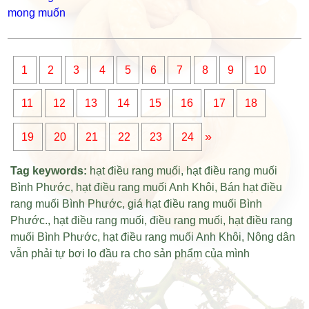
1
2
3
4
5
6
7
8
9
10
11
12
13
14
15
16
17
18
»
19
20
21
22
23
24
Tag keywords:
hạt điều rang muối
,
hạt điều rang muối
Bình Phước
,
hạt điều rang muối Anh Khôi
,
Bán hạt điều
rang muối Bình Phước
,
giá hạt điều rang muối Bình
Phước
.,
hạt điều rang muối
,
điều rang muối
,
hạt điều rang
muối Bình Phước
,
hạt điều rang muối Anh Khôi
,
Nông dân
vẫn phải tự bơi lo đầu ra cho sản phẩm của mình