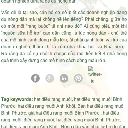
doanh nghiệp đưa ra để dụ nông dân.
Vấn đề là tại sao, cán bộ cơ sở biết các doanh nghiệp đang
dụ nông dân mà lại không hề lên tiếng? Phải chăng, giữa họ
có một mối “ràng buộc” tế nhị nào đó? Ai cũng biết, một khi
“nguồn sữa hỗ trợ” cạn dần cũng là lúc nông dân - chủ thể
của mô hình cánh đồng mẫu lớn, ắt phải gánh luôn vai trò của
doanh nghiệp, thậm chí là của nhà khoa học và Nhà nước.
Rõ ràng đã có sự chệch choạc của mối liên kết 4 nhà trong
quá trình xây dựng các mô hình cách đồng mẫu lớn.
Tag keywords:
hạt điều rang muối
,
hạt điều rang muối Bình
Phước
,
hạt điều rang muối Anh Khôi
,
Bán hạt điều rang muối
Bình Phước
,
giá hạt điều rang muối Bình Phước
.,
hạt điều
rang muối
,
điều rang muối
,
hạt điều rang muối Bình Phước
,
hạt điều rang muối Anh Khôi
,
Nông dân vẫn phải tự bơi lo đầu