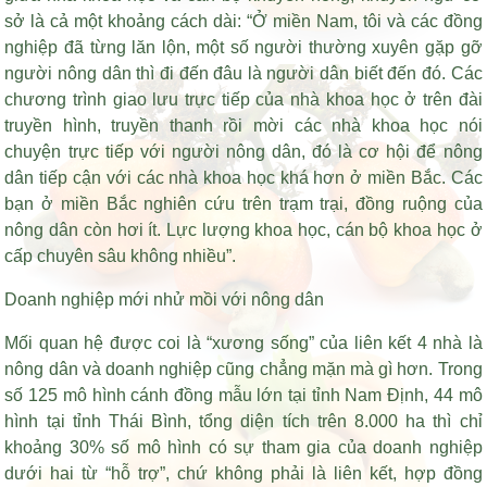
sở là cả một khoảng cách dài: “Ở miền Nam, tôi và các đồng
nghiệp đã từng lăn lộn, một số người thường xuyên gặp gỡ
người nông dân thì đi đến đâu là người dân biết đến đó. Các
chương trình giao lưu trực tiếp của nhà khoa học ở trên đài
truyền hình, truyền thanh rồi mời các nhà khoa học nói
chuyện trực tiếp với người nông dân, đó là cơ hội để nông
dân tiếp cận với các nhà khoa học khá hơn ở miền Bắc. Các
bạn ở miền Bắc nghiên cứu trên trạm trại, đồng ruộng của
nông dân còn hơi ít. Lực lượng khoa học, cán bộ khoa học ở
cấp chuyên sâu không nhiều”.
Doanh nghiệp mới nhử mồi với nông dân
Mối quan hệ được coi là “xương sống” của liên kết 4 nhà là
nông dân và doanh nghiệp cũng chẳng mặn mà gì hơn. Trong
số 125 mô hình cánh đồng mẫu lớn tại tỉnh Nam Định, 44 mô
hình tại tỉnh Thái Bình, tổng diện tích trên 8.000 ha thì chỉ
khoảng 30% số mô hình có sự tham gia của doanh nghiệp
dưới hai từ “hỗ trợ”, chứ không phải là liên kết, hợp đồng