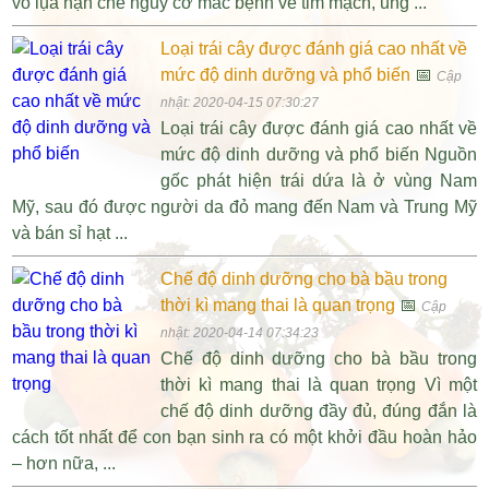
vỏ lụa hạn chế nguy cơ mắc bệnh về tim mạch, ung ...
Loại trái cây được đánh giá cao nhất về
mức độ dinh dưỡng và phổ biến
📅
Cập
nhật: 2020-04-15 07:30:27
Loại trái cây được đánh giá cao nhất về
mức độ dinh dưỡng và phổ biến Nguồn
gốc phát hiện trái dứa là ở vùng Nam
Mỹ, sau đó được người da đỏ mang đến Nam và Trung Mỹ
và bán sỉ hạt ...
Chế độ dinh dưỡng cho bà bầu trong
thời kì mang thai là quan trọng
📅
Cập
nhật: 2020-04-14 07:34:23
Chế độ dinh dưỡng cho bà bầu trong
thời kì mang thai là quan trọng Vì một
chế độ dinh dưỡng đầy đủ, đúng đắn là
cách tốt nhất để con bạn sinh ra có một khởi đầu hoàn hảo
– hơn nữa, ...