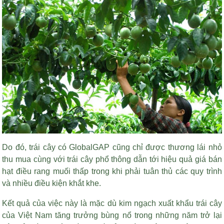
Do đó, trái cây có GlobalGAP cũng chỉ được thương lái nhỏ
thu mua cùng với trái cây phổ thông dẫn tới hiệu quả
giá bán
hạt điều rang muối
thấp trong khi phải tuân thủ các quy trình
và nhiều điều kiện khắt khe.
Kết quả của việc này là mặc dù kim ngạch xuất khẩu trái cây
của Việt Nam tăng trưởng bùng nổ trong những năm trở lại