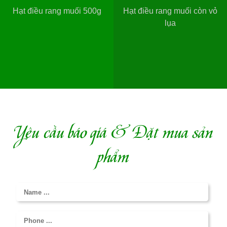
Hạt điều rang muối 500g
Hạt điều rang muối còn vỏ
lụa
Yêu cầu báo giá & Đặt mua sản
phẩm