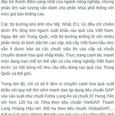
đây trở thành điểm sáng nhất của ngành nông nghiệp, nhưng
phần lớn sản lượng vẫn dành cho phân khúc phổ thông với
mức giá bán không cao.
Các thị trường khó tính như Mỹ, Nhật, EU, Úc đều chỉ chiếm
dưới 4% tổng kim ngạch xuất khẩu rau quả của Việt Nam.
Ngay đối với Trung Quốc, một thị trường khổng lồ với nhiều
phân khúc từ bình dân tới cao cấp, trái cây Việt Nam hầu như
vẫn ít được bán tại các chuối siêu thị cao cấp và chuỗi
chuyên doanh hoa quả nhập khẩu. Thực trạng canh tác manh
mún đang hạn chế lợi thế sẵn có của nông nghiệp VIệt Nam
trước cơ hội bùng nổ nhu cầu tiêu dùng rau quả của Trung
Quốc và thế giới.
Trong khi đó, chỉ có số ít đơn vị chuyên canh hoa quả xuất
khẩu với quy mô lớn sớm mạnh dạn áp dụng tiêu chuẩn GAP
vào sản xuất như chuối Fohla Long An và chuối 3T Hưng Yên
với hơn 120 ha và 70ha theo tiêu chuẩn VietGAP, Thanh
Long Hoàng Hậu với 300 ha theo tiêu chuẩn GlobalGAP,…
Kết quả là giữa những đợt kêu gọi giải cứu của nông dân nhỏ