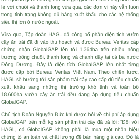
lẻ với chuối và thanh long vừa qua, các đợn vị này vẫn luôn
trong tình trạng không đủ hàng xuất khẩu cho các hệ thống
siêu thị lớn ở nước ngoài.
Vừa qua, Tập đoàn HAGL đã công bố phần diện tích vườn
cây ăn trái đã đi vào thu hoạch và được Bureau Veritas cấp
chứng nhận GlobalGAP lên tới 1.364ha trên nhiều nông
trường trồng chuối, thanh long và chanh dây tại cả ba nước
Đông Dương. Đây là diện tích GlobalGAP lớn nhất từng
được cấp bởi Bureau Veritas Việt Nam. Theo chiến lược,
HAGL sẽ hướng tới sản phẩm trái cây cao cấp đủ tiêu chuẩn
xuất khẩu sang những thị trường khó tính và toàn bộ
18.600ha vườn cây ăn trái đều đang áp dụng tiêu chuẩn
GlobalGAP.
Chủ tịch Đoàn Nguyên Đức khi được hỏi về chi phí áp dụng
GlobalGAP trên mỗi kg sản phẩm trái cây đã trả lời: “Đối với
HAGL, có GlobalGAP không phải là mua một nhãn hiệu
chứng tỏ an toàn và chất lượng để bán hàng giá cao. Đó là