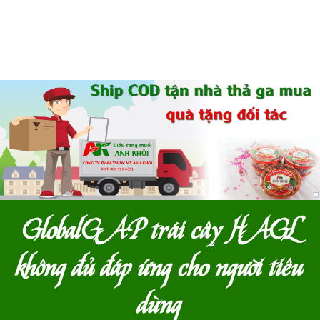
GlobalGAP trái cây HAGL
không đủ đáp ứng cho người tiêu
dùng