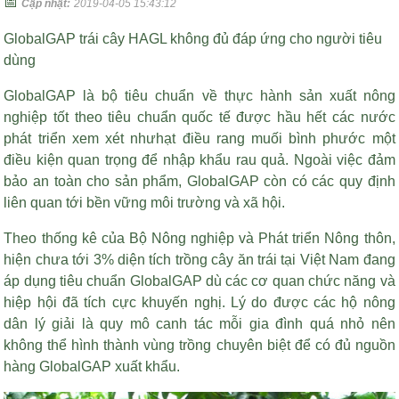
📅
Cập nhật:
2019-04-05 15:43:12
GlobalGAP trái cây HAGL không đủ đáp ứng cho người tiêu
dùng
GlobalGAP là bộ tiêu chuẩn về thực hành sản xuất nông
nghiệp tốt theo tiêu chuẩn quốc tế được hầu hết các nước
phát triển xem xét như
hạt điều rang muối bình phước
một
điều kiện quan trọng để nhập khẩu rau quả. Ngoài việc đảm
bảo an toàn cho sản phẩm, GlobalGAP còn có các quy định
liên quan tới bền vững môi trường và xã hội.
Theo thống kê của Bộ Nông nghiệp và Phát triển Nông thôn,
hiện chưa tới 3% diện tích trồng cây ăn trái tại Việt Nam đang
áp dụng tiêu chuẩn GlobalGAP dù các cơ quan chức năng và
hiệp hội đã tích cực khuyến nghị. Lý do được các hộ nông
dân lý giải là quy mô canh tác mỗi gia đình quá nhỏ nên
không thể hình thành vùng trồng chuyên biệt để có đủ nguồn
hàng GlobalGAP xuất khẩu.