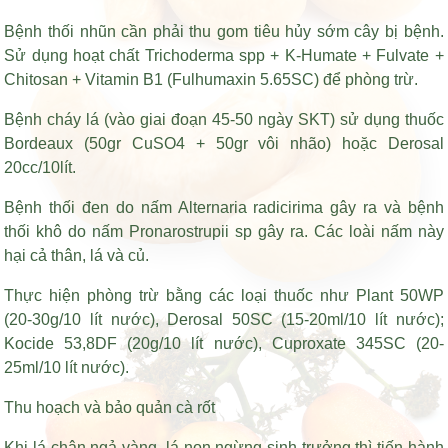
Bệnh thối nhũn cần phải thu gom tiêu hủy sớm cây bị bệnh.
Sử dụng hoạt chất Trichoderma spp + K-Humate + Fulvate +
Chitosan + Vitamin B1 (Fulhumaxin 5.65SC) để phòng trừ.
Bệnh cháy lá (vào giai đoạn 45-50 ngày SKT) sử dụng thuốc
Bordeaux (50gr CuSO4 + 50gr vôi nhão) hoặc Derosal
20cc/10lít.
Bệnh thối đen do nấm Alternaria radicirima gây ra và bệnh
thối khô do nấm Pronarostrupii sp gây ra. Các loài nấm này
hại cả thân, lá và củ.
Thực hiện phòng trừ bằng các loại thuốc như Plant 50WP
(20-30g/10 lít nước), Derosal 50SC (15-20ml/10 lít nước);
Kocide 53,8DF (20g/10 lít nước), Cuproxate 345SC (20-
25ml/10 lít nước).
Thu hoạch và bảo quản cà rốt
Khi lá chân ngả vàng, lá non ngừng sinh trưởng thì tiến hành