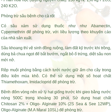
240 K2O.
Phòng trừ sâu bệnh cho cà rốt
Có sâu xám sử dụng thuốc như như Abamectin,
Cypermethrin để phòng trừ, với liều lượng theo khuyến cáo
của nhà sản xuất.
Sâu khoang thì vệ sinh đồng ruộng, làm đất kỹ trước khi trồng,
dùng bả chua ngọt để bắt bướm, ngắt bỏ ổ trứng, diệt sâu non
mới nở.
Rệp muội phòng bằng cách tưới nước giữ ẩm cho cây trong
điều kiện mùa khô. Có thể sử dụng một số hoạt chất
Thiamethoxam, Imidacloprid để phòng trừ.
Bệnh đốm vòng nên xử lý hạt giống trước khi gieo bằng nước
nóng 500C trong khoảng 30 phút. Sử dụng hoạt chất
Chitosan 2% + Oligo- Alginate 10% (2S Sea & See 12WP),
Oligo-Alginate (M.A Maral 10SL) để phòng trừ.