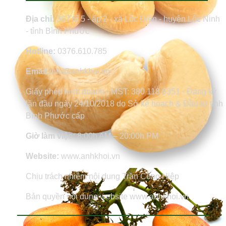
Địa chỉ:
367 tổ 5 - ấp 2 - xã Lộc Điền - huyện Lộc Ninh
- tỉnh Bình Phước
Hotline:
0376.610.785
Email:
info@anhkhoi.vn
Giấy phép kinh doanh - MST: 380 118 6351 - Đăng ký
lần đầu ngày 24/10/2018 do Sở kế hoạch & Đầu tư tỉnh
Bình Phước cấp
Giờ làm việc:
8:00h AM – 20:00h PM
Website:
www.anhkhoi.vn
Chịu trách nhiệm nội dung Trần Công Hiệp
Bản quyền nội dung website www.anhkhoi.vn