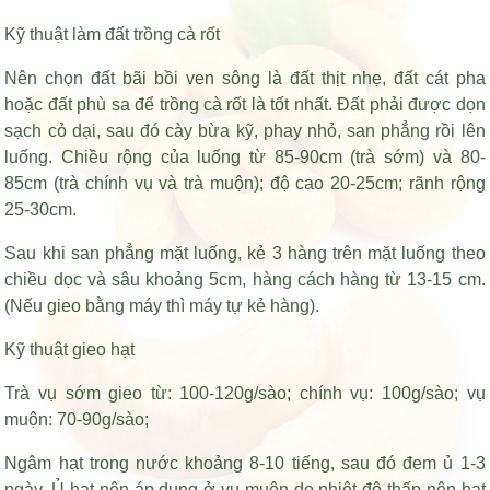
Kỹ thuật làm đất trồng cà rốt
Nên chọn đất bãi bồi ven sông là đất thịt nhẹ, đất cát pha
hoặc đất phù sa để trồng cà rốt là tốt nhất. Đất phải được dọn
sạch cỏ dại, sau đó cày bừa kỹ, phay nhỏ, san phẳng rồi lên
luống. Chiều rộng của luống từ 85-90cm (trà sớm) và 80-
85cm (trà chính vụ và trà muộn); độ cao 20-25cm; rãnh rộng
25-30cm.
Sau khi san phẳng mặt luống, kẻ 3 hàng trên mặt luống theo
chiều dọc và sâu khoảng 5cm, hàng cách hàng từ 13-15 cm.
(Nếu gieo bằng máy thì máy tự kẻ hàng).
Kỹ thuật gieo hạt
Trà vụ sớm gieo từ: 100-120g/sào; chính vụ: 100g/sào; vụ
muộn: 70-90g/sào;
Ngâm hạt trong nước khoảng 8-10 tiếng, sau đó đem ủ 1-3
ngày. Ủ hạt nên áp dụng ở vụ muộn do nhiệt độ thấp nên hạt