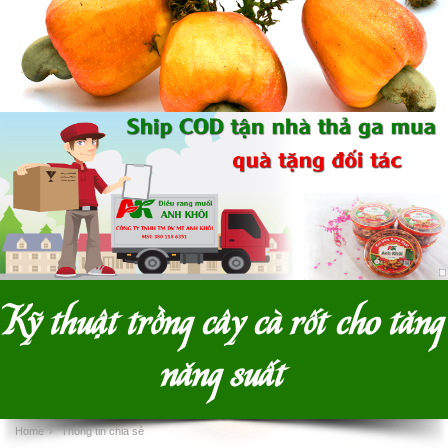
Kỹ thuật trồng cây cà rốt cho tăng
năng suất
Home
›
Thông tin chia sẻ