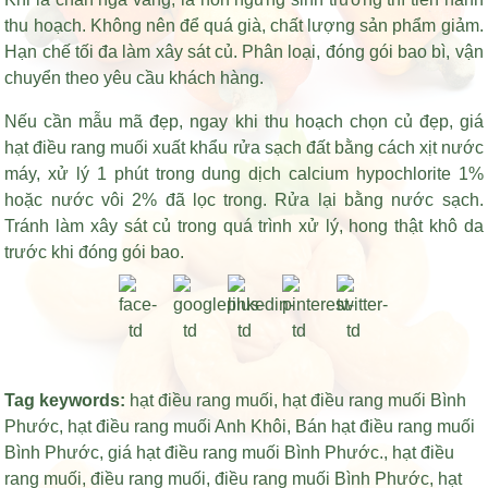
thu hoạch. Không nên để quá già, chất lượng sản phẩm giảm.
Hạn chế tối đa làm xây sát củ. Phân loại, đóng gói bao bì, vận
chuyển theo yêu cầu khách hàng.
Nếu cần mẫu mã đẹp, ngay khi thu hoạch chọn củ đẹp,
giá
hạt điều rang muối xuất khẩu
rửa sạch đất bằng cách xịt nước
máy, xử lý 1 phút trong dung dịch calcium hypochlorite 1%
hoặc nước vôi 2% đã lọc trong. Rửa lại bằng nước sạch.
Tránh làm xây sát củ trong quá trình xử lý, hong thật khô da
trước khi đóng gói bao.
Tag keywords:
hạt điều rang muối
,
hạt điều rang muối Bình
Phước
,
hạt điều rang muối Anh Khôi
,
Bán hạt điều rang muối
Bình Phước
,
giá hạt điều rang muối Bình Phước
.,
hạt điều
rang muối
,
điều rang muối
,
điều rang muối Bình Phước
,
hạt