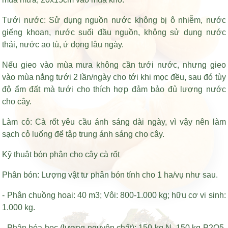
Tưới nước: Sử dụng nguồn nước không bị ô nhiễm, nước
giếng khoan, nước suối đầu nguồn, không sử dụng nước
thải, nước ao tù, ứ đọng lâu ngày.
Nếu gieo vào mùa mưa không cần tưới nước, nhưng gieo
vào mùa nắng tưới 2 lần/ngày cho tới khi mọc đều, sau đó tùy
độ ẩm đất mà tưới cho thích hợp đảm bảo đủ lượng nước
cho cây.
Làm cỏ: Cà rốt yêu cầu ánh sáng dài ngày, vì vậy nên làm
sạch cỏ luống để tập trung ánh sáng cho cây.
Kỹ thuật bón phân cho cây cà rốt
Phân bón: Lượng vật tư phân bón tính cho 1 ha/vụ như sau.
- Phân chuồng hoai: 40 m3; Vôi: 800-1.000 kg; hữu cơ vi sinh:
1.000 kg.
- Phân hóa học (lượng nguyên chất): 150 kg N, 150 kg P2O5,