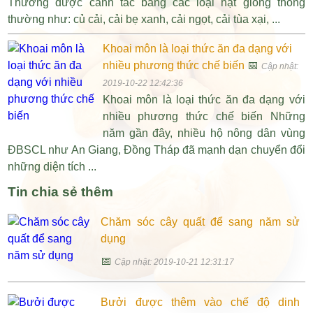
Thường được canh tác bằng các loại hạt giống thông
thường như: củ cải, cải bẹ xanh, cải ngọt, cải tùa xại, ...
Khoai môn là loại thức ăn đa dạng với
nhiều phương thức chế biến
📅
Cập nhật:
2019-10-22 12:42:36
Khoai môn là loại thức ăn đa dạng với
nhiều phương thức chế biến Những
năm gần đây, nhiều hộ nông dân vùng
ĐBSCL như An Giang, Đồng Tháp đã mạnh dạn chuyển đổi
những diện tích ...
Tin chia sẻ thêm
Chăm sóc cây quất để sang năm sử
dụng
📅
Cập nhật: 2019-10-21 12:31:17
Bưởi được thêm vào chế độ dinh