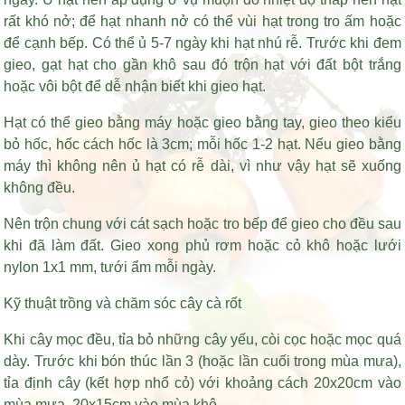
rất khó nở; để hạt nhanh nở có thể vùi hạt trong tro ấm hoặc
để cạnh bếp. Có thể ủ 5-7 ngày khi hạt nhú rễ. Trước khi đem
gieo, gạt hạt cho gần khô sau đó trộn hạt với đất bột trắng
hoặc vôi bột để dễ nhận biết khi gieo hạt.
Hạt có thể gieo bằng máy hoặc gieo bằng tay, gieo theo kiểu
bỏ hốc, hốc cách hốc là 3cm; mỗi hốc 1-2 hạt. Nếu gieo bằng
máy thì không nên ủ hạt có rễ dài, vì như vậy hạt sẽ xuống
không đều.
Nên trộn chung với cát sạch hoặc tro bếp để gieo cho đều sau
khi đã làm đất. Gieo xong phủ rơm hoặc cỏ khô hoặc lưới
nylon 1x1 mm, tưới ẩm mỗi ngày.
Kỹ thuật trồng và chăm sóc cây cà rốt
Khi cây mọc đều, tỉa bỏ những cây yếu, còi cọc hoặc mọc quá
dày. Trước khi bón thúc lần 3 (hoặc lần cuối trong mùa mưa),
tỉa định cây (kết hợp nhổ cỏ) với khoảng cách 20x20cm vào
mùa mưa, 20x15cm vào mùa khô.