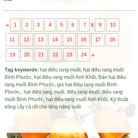
«
1
2
3
4
5
6
7
8
9
10
11
12
13
14
15
16
17
18
»
19
20
21
22
23
24
Tag keywords:
hạt điều rang muối
,
hạt điều rang muối
Bình Phước
,
hạt điều rang muối Anh Khôi
,
Bán hạt điều
rang muối Bình Phước
,
giá hạt điều rang muối Bình
Phước
.,
hạt điều rang muối
,
điều rang muối
,
điều rang
muối Bình Phước
,
hạt điều rang muối Anh Khôi
,
Kỹ thuật
trồng cây cà rốt cho tăng năng suất