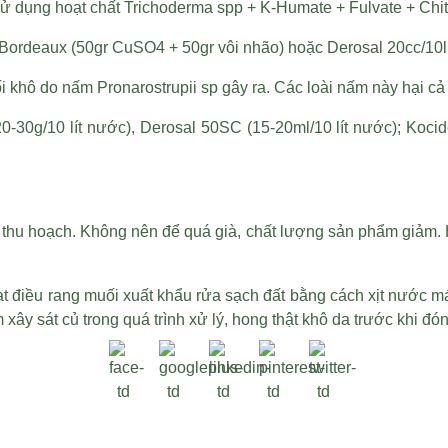
Sử dụng hoạt chất Trichoderma spp + K-Humate + Fulvate + Chi
Bordeaux (50gr CuSO4 + 50gr vôi nhão) hoặc Derosal 20cc/10lí
i khô do nấm Pronarostrupii sp gây ra. Các loài nấm này hại cả 
-30g/10 lít nước), Derosal 50SC (15-20ml/10 lít nước); Kocid
 thu hoạch. Không nên để quá già, chất lượng sản phẩm giảm. H
ạt điều rang muối xuất khẩu
rửa sạch đất bằng cách xịt nước má
ây sát củ trong quá trình xử lý, hong thật khô da trước khi đó