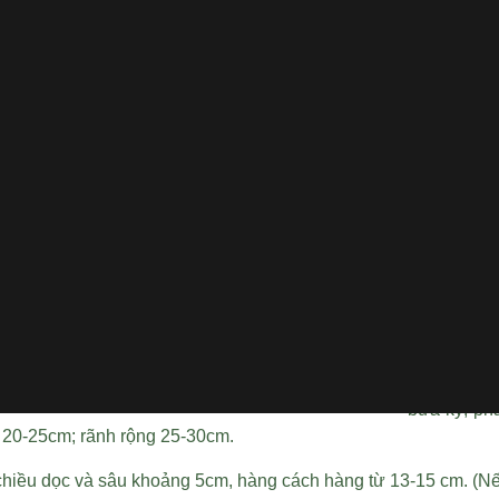
– Trà sớm g
– Trà chính
– Trà muộn
5.
Kỹ thuật c
Có rất nhiề
444 F1 và 
Năng suất t
Kỹ thuật làm
Nên chọn đấ
sa để trồng
bừa kỹ, pha
o 20-25cm; rãnh rộng 25-30cm.
 chiều dọc và sâu khoảng 5cm, hàng cách hàng từ 13-15 cm. (Nế