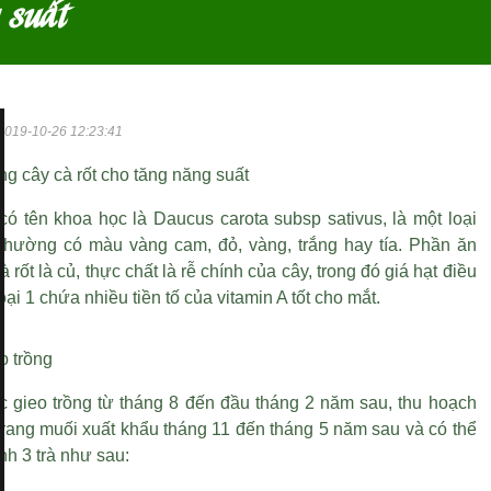
 suất
2019-10-26 12:23:41
ồng cây cà rốt cho tăng năng suất
có tên khoa học là Daucus carota subsp sativus, là một loại
 thường có màu vàng cam, đỏ, vàng, trắng hay tía. Phần ăn
 rốt là củ, thực chất là rễ chính của cây, trong đó
giá hạt điều
oại 1
chứa nhiều tiền tố của vitamin A tốt cho mắt.
o trồng
c gieo trồng từ tháng 8 đến đầu tháng 2 năm sau, thu hoạch
 rang muối xuất khẩu
tháng 11 đến tháng 5 năm sau và có thể
nh 3 trà như sau: