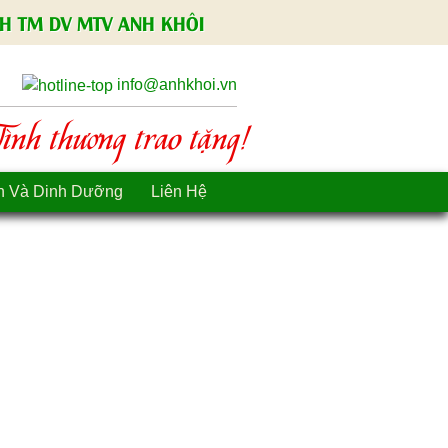
H TM DV MTV ANH KHÔI
info@anhkhoi.vn
nh thương trao tặng!
n Và Dinh Dưỡng
Liên Hệ