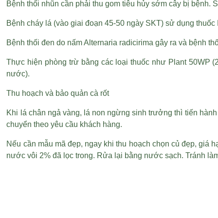
Bệnh thối nhũn cần phải thu gom tiêu hủy sớm cây bị bệnh. 
Bệnh cháy lá (vào giai đoạn 45-50 ngày SKT) sử dụng thuốc 
Bệnh thối đen do nấm Alternaria radicirima gây ra và bệnh thố
Thực hiện phòng trừ bằng các loại thuốc như Plant 50WP (20
nước).
Thu hoạch và bảo quản cà rốt
Khi lá chân ngả vàng, lá non ngừng sinh trưởng thì tiến hành
chuyển theo yêu cầu khách hàng.
Nếu cần mẫu mã đẹp, ngay khi thu hoạch chọn củ đẹp,
giá h
nước vôi 2% đã lọc trong. Rửa lại bằng nước sạch. Tránh làm x