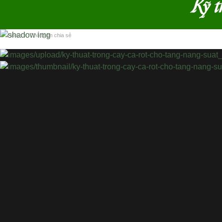
Kỹ t
Home
›
Thông tin chia sẻ