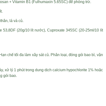
tosan + Vitamin B1 (Fulhumaxin 5.65SC) để phòng trừ.
t.
thân, lá và củ.
e 53,8DF (20g/10 lít nước), Cuproxate 345SC (20-25ml/10 lít
ạn chế tối đa làm xây sát củ. Phân loại, đóng gói bao bì, vận
y, xử lý 1 phút trong dung dịch calcium hypochlorite 1% hoặc
ng gói bao.