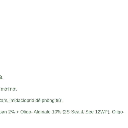
t.
n mới nở.
am, Imidacloprid để phòng trừ.
osan 2% + Oligo- Alginate 10% (2S Sea & See 12WP), Oligo-