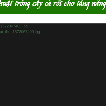
huật trồng cây cà rốt cho tăng năng
📅
Cập nhật:
Kỹ thuật tr
Cây cà rốt 
cây có củ,
được của cà
rang muối l
Thời vụ gie
Cà rốt đượ
từ
hạt điều
phân ra thà