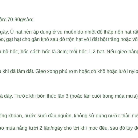
ộn: 70-90g/sào;
ày. Ủ hạt nên áp dụng ở vụ muộn do nhiệt độ thấp nên hạt rất 
, gạt hạt cho gần khô sau đó trộn hạt với đất bột trắng hoặc vôi
u bỏ hốc, hốc cách hốc là 3cm; mỗi hốc 1-2 hạt. Nếu gieo bằng
u khi đã làm đất. Gieo xong phủ rơm hoặc cỏ khô hoặc lưới ny
á dày. Trước khi bón thúc lần 3 (hoặc lần cuối trong mùa mưa)
ng khoan, nước suối đầu nguồn, không sử dụng nước thải, nướ
 mùa nắng tưới 2 lần/ngày cho tới khi mọc đều, sau đó tùy 