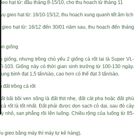
ieo hạt từ: đầu tháng 8-15/10, cho thu hoạch từ tháng 11
 vụ gieo hạt từ: 16/10-15/12, thu hoạch xung quanh tết âm lịch
 gieo hạt từ: 16/12 đến 30/01 năm sau, thu hoạch đến tháng
họn giống
u giống, nhưng trồng chủ yếu 2 giống cà rốt lai là Super VL-
Ti-103. Giống này có thời gian sinh trưởng từ 100-130 ngày.
rung bình đạt 1,5 tấn/sào, cao hơn có thể đạt 3 tấn/sào.
 đất trồng cà rốt
t bãi bồi ven sông là đất thịt nhẹ, đất cát pha hoặc đất phù
 cà rốt là tốt nhất. Đất phải được dọn sạch cỏ dại, sau đó cày
y nhỏ, san phẳng rồi lên luống. Chiều rộng của luống từ 85-
u gieo bằng máy thì máy tự kẻ hàng).