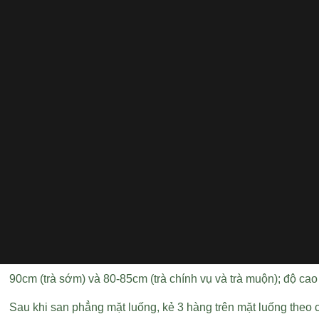
90cm (trà sớm) và 80-85cm (trà chính vụ và trà muộn); độ ca
Sau khi san phẳng mặt luống, kẻ 3 hàng trên mặt luống theo