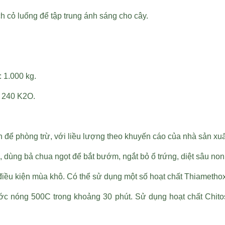
h cỏ luống để tập trung ánh sáng cho cây.
: 1.000 kg.
, 240 K2O.
để phòng trừ, với liều lượng theo khuyến cáo của nhà sản xuấ
g, dùng bả chua ngọt để bắt bướm, ngắt bỏ ổ trứng, diệt sâu no
iều kiện mùa khô. Có thể sử dụng một số hoạt chất Thiamethox
ớc nóng 500C trong khoảng 30 phút. Sử dụng hoạt chất Chit