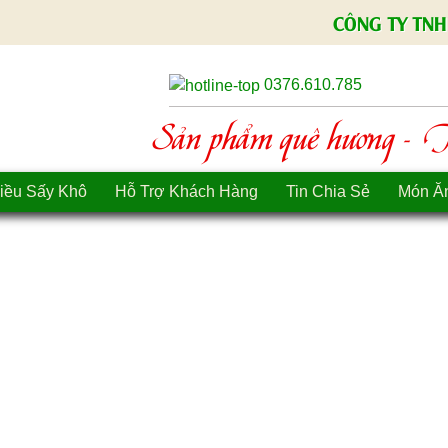
CÔNG TY TNH
0376.610.785
Sản phẩm quê hương - Tì
iều Sấy Khô
Hỗ Trợ Khách Hàng
Tin Chia Sẻ
Món Ă