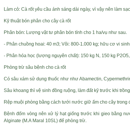
Làm cỏ: Cà rốt yêu cầu ánh sáng dài ngày, vì vậy nên làm sạc
Kỹ thuật bón phân cho cây cà rốt
Phân bón: Lượng vật tư phân bón tính cho 1 ha/vụ như sau.
- Phân chuồng hoai: 40 m3; Vôi: 800-1.000 kg; hữu cơ vi sinh
- Phân hóa học (lượng nguyên chất): 150 kg N, 150 kg P2O5
Phòng trừ sâu bệnh cho cà rốt
Có sâu xám sử dụng thuốc như như Abamectin, Cypermethrin 
Sâu khoang thì vệ sinh đồng ruộng, làm đất kỹ trước khi trồn
Rệp muội phòng bằng cách tưới nước giữ ẩm cho cây trong đ
Bệnh đốm vòng nên xử lý hạt giống trước khi gieo bằng nư
Alginate (M.A Maral 10SL) để phòng trừ.