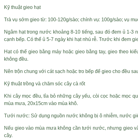
Kỹ thuật gieo hạt
Trà vụ sớm gieo từ: 100-120g/sào; chính vụ: 100g/sào; vụ mu
Ngâm hạt trong nước khoảng 8-10 tiếng, sau đó đem ủ 1-3 ng
cạnh bếp. Có thể ủ 5-7 ngày khi hạt nhú rễ. Trước khi đem gieo
Hạt có thể gieo bằng máy hoặc gieo bằng tay, gieo theo kiể
không đều.
Nên trộn chung với cát sạch hoặc tro bếp để gieo cho đều sa
Kỹ thuật trồng và chăm sóc cây cà rốt
Khi cây mọc đều, tỉa bỏ những cây yếu, còi cọc hoặc mọc qu
mùa mưa, 20x15cm vào mùa khô.
Tưới nước: Sử dụng nguồn nước không bị ô nhiễm, nước giế
Nếu gieo vào mùa mưa không cần tưới nước, nhưng gieo vào
cây.