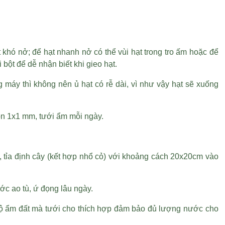
khó nở; để hạt nhanh nở có thể vùi hạt trong tro ấm hoặc để
 bột để dễ nhận biết khi gieo hạt.
 máy thì không nên ủ hạt có rễ dài, vì như vậy hạt sẽ xuống
lon 1x1 mm, tưới ẩm mỗi ngày.
, tỉa định cây (kết hợp nhổ cỏ) với khoảng cách 20x20cm vào
c ao tù, ứ đọng lâu ngày.
độ ẩm đất mà tưới cho thích hợp đảm bảo đủ lượng nước cho