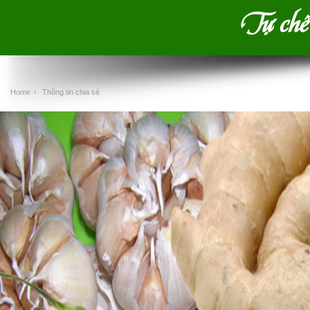
Tự chế 
Home
›
Thông tin chia sẻ