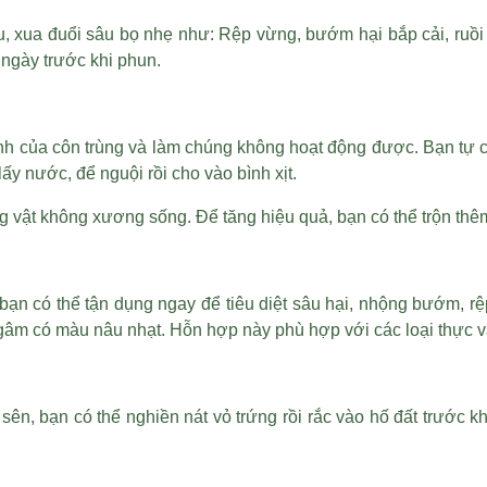
xua đuổi sâu bọ nhẹ như: Rệp vừng, bướm hại bắp cải, ruồi h
 ngày trước khi phun.
nh của côn trùng và làm chúng không hoạt động được. Bạn tự 
lấy nước, để nguội rồi cho vào bình xịt.
g vật không xương sống. Để tăng hiệu quả, bạn có thể trộn thê
 bạn có thể tận dụng ngay để tiêu diệt sâu hại, nhộng bướm, rệ
m có màu nâu nhạt. Hỗn hợp này phù hợp với các loại thực vật 
n, bạn có thể nghiền nát vỏ trứng rồi rắc vào hố đất trước khi 