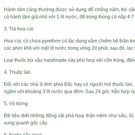
Hành tăm cũng thường được sử dụng để chống nấm, trừ sâu, 
củ hành tăm giã nhỏ với 1 lít nước, để trong thùng có nắp 4-7
3. Trà hoa cúc
Hoa cúc có chứa pyrethrin có tác dụng xâm chiếm hệ thần ki
cúc phơi khô với một lít nước trong vòng 20 phút, sau đó, lọc 
Loại thuốc trừ sâu handmade này phù hợp với côn trùng, độn
4. Thuốc lào
Đối với các nhà ở tỉnh phía Bắc hay có người hút thuốc lào,
ngâm với khoảng 3 lít nước qua đêm. Sau 24 giờ, hỗn hợp ngâ
5. Vỏ trứng
Để tiêu diệt những động vật phá hoại thân mềm như sâu, ốc sê
xung quanh gốc cây.
6. Nước cây xoan