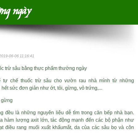
ờng ngày
2019-06-06 11:16:41
ốc trừ sâu bằng thực phẩm thường ngày
ể tự chế thuốc trừ sâu cho vườn rau nhà mình từ những
 hết sức đơn giản như ớt, tỏi, gừng, vỏ trứng,...
i, gừng
ừng đều là những nguyên liệu dễ tìm trong căn bếp nhà bạn.
 hàm lượng axit lớn, tác động mạnh đến các bộ phận như
ạt điều rang muối xuất khẩu
mắt, da của các sâu bọ và côn