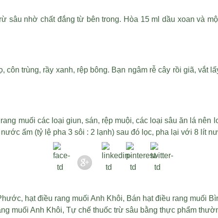
rừ sâu nhờ chất đắng từ bên trong. Hòa 15 ml dầu xoan và mộ
, côn trùng, rầy xanh, rệp bông. Bạn ngâm rễ cây rồi giã, vắt
 rang muối
các loại giun, sán, rệp muội, các loại sâu ăn lá nên 
ước ấm (tỷ lệ pha 3 sôi : 2 lạnh) sau đó lọc, pha lại với 8 lít 
 Phước
,
hạt điều rang muối Anh Khôi
,
Bán hạt điều rang muối B
rang muối Anh Khôi
,
Tự chế thuốc trừ sâu bằng thực phẩm thườ