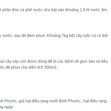
t phần thìa cà phê nước rửa bát vào khoảng 1,9 lít nước ấm,
 lấy nước, sau đó đem phun. Khoảng 7kg bột cây ruốc cá có thể
loại cây này còn được dùng để trị các bệnh về giun sán và tiêu
nước để phun cho diện tích 500m2.
ình Phước
,
giá hạt điều rang muối Bình Phước
.,
hạt điều rang
ng ngày