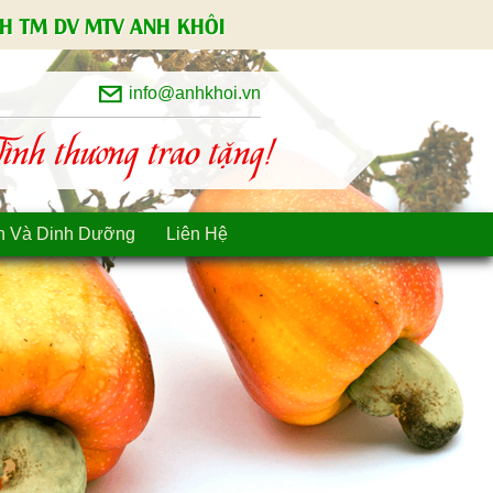
H TM DV MTV ANH KHÔI
info@anhkhoi.vn
nh thương trao tặng!
n Và Dinh Dưỡng
Liên Hệ