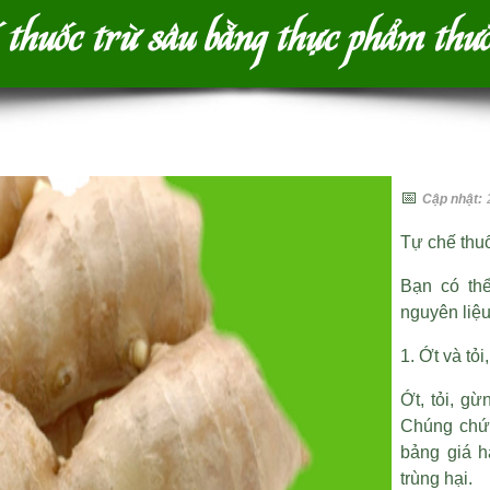
thuốc trừ sâu bằng thực phẩm thư
📅
Cập nhật:
Tự chế thu
Bạn có th
nguyên liệu
1. Ớt và tỏ
Ớt, tỏi, g
Chúng chứa
bảng giá h
trùng hại.