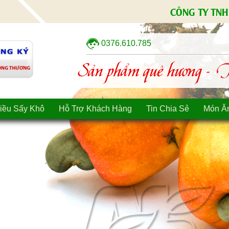
CÔNG TY TNH
0376.610.785
Sản phẩm quê hương - Tì
iều Sấy Khô
Hỗ Trợ Khách Hàng
Tin Chia Sẻ
Món Ă