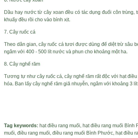
Dầu hay nước từ cây xoan đều có tác dụng đuổi côn trùng, t
khuấy đều rồi cho vào bình xịt.
7. Cây ruốc cá
Theo dân gian, cây ruốc cá tươi được dùng để diệt trừ sâu bọ
ngâm với 400 - 500 lít nước và phun cho khoảng một ha.
8. Cây nghể răm
Tương tự như cây ruốc cá, cây nghể răm rất độc với
hạt điều
hóa. Bạn lấy cây nghể răm giã nhuyễn, ngâm với khoảng 3 lít n
Tag keywords:
hạt điều rang muối
,
hạt điều rang muối Bình
muối
,
điều rang muối
,
điều rang muối Bình Phước
,
hạt điều 