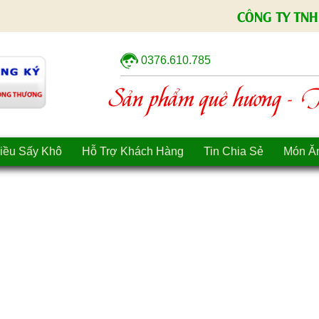
CÔNG TY TNH
0376.610.785
Sản phẩm quê hương - Tì
iều Sấy Khô
Hỗ Trợ Khách Hàng
Tin Chia Sẻ
Món Ă