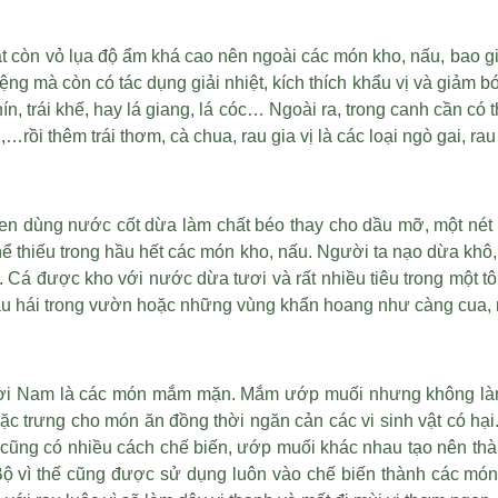
t còn vỏ lụa
độ ẩm khá cao nên ngoài các món kho, nấu, bao 
g mà còn có tác dụng giải nhiệt, kích thích khẩu vị và giảm 
, trái khế, hay lá giang, lá cóc… Ngoài ra, trong canh cần có 
,…rồi thêm trái thơm, cà chua, rau gia vị là các loại ngò gai, 
n dùng nước cốt dừa làm chất béo thay cho dầu mỡ, một nét 
hể thiếu trong hầu hết các món kho, nấu. Người ta nạo dừa khô
 Cá được kho với nước dừa tươi và rất nhiều tiêu trong một tô
à rau hái trong vườn hoặc những vùng khẩn hoang như càng cua,
ười Nam là các món mắm mặn. Mắm ướp muối nhưng không làm
 đặc trưng cho món ăn đồng thời ngăn cản các vi sinh vật có h
à cũng có nhiều cách chế biến, ướp muối khác nhau tạo nên th
 vì thế cũng được sử dụng luôn vào chế biến thành các mó