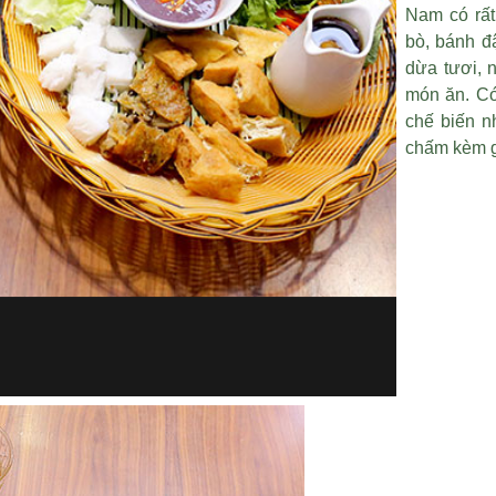
Nam có rất
bò, bánh 
dừa tươi, 
món ăn. Có
chế biến n
chấm kèm g