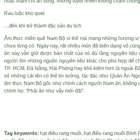
hoặc thậm chí ăn sống, nhưng tuyệt nhiên không chấm chung v
Rau luộc kho quẹt
…đến khi trở thành đặc sản du lịch
Ẩm thực miền quê Nam Bộ vì thế mà mang những hương vị rất 
chưa từng có. Ngày nay, rất nhiều món đã biến dạng vô cùn
ăn này vẫn giữ được bản chất của nó dù rằng nguyên liệu v
người tìm những nguồn nguyên liệu khác cho phù hợp để c
TP. HCM, Đà Nẵng, Hải Phòng hay khó kiếm hơn là ngoài Bắ
số những cái tên có thể tin tưởng, lác đác như Quán Ăn Ng
ẩm thực Nam Bộ gốc như chính cách người Nam ăn, không cầu
chính họ: “Phải ăn như vậy mới đã!”.
Tag keywords:
hạt điều rang muối
,
hạt điều rang muối Bình