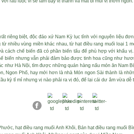
ới rau luộc vì sẽ làm dậy vị thanh và mất đi mùi vị thơm ngon.
riêng biệt, độc đáo xứ Nam Kỳ lục tỉnh với nguyên liệu đơn 
g từ nhiều vùng miền khác nhau, từ
hạt điều rang muối loại 1
mó
à cách chế biến đã có phần biến tấu để phù hợp với khẩu vị.
hế biến nhưng vẫn phải đảm bảo được tinh hoa cũng như hươn
c như Hà Nội, tìm được những quán hàng nấu món ăn Nam Bộ c
on, Ngon Phố, hay mới hơn là nhà Món ngon Sài thành là nhữn
 kỳ tỉ mỉ nhưng vị nào phải ra vị đó, để lại cái dư âm vừa d
 Phước
,
hạt điều rang muối Anh Khôi
,
Bán hạt điều rang muối B