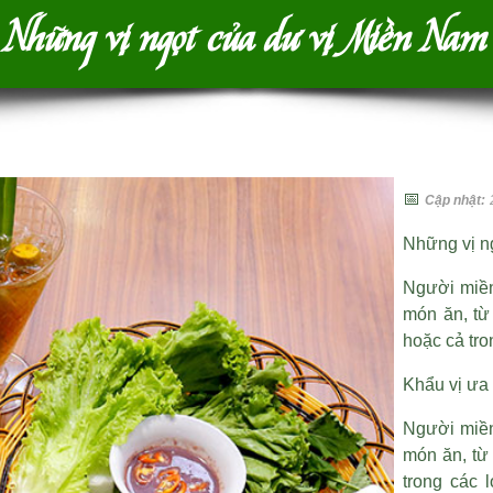
Những vị ngọt của dư vị Miền Nam
📅
Cập nhật:
Những vị n
Người miền
món ăn, từ
hoặc cả tro
Khẩu vị ưa
Người miền
món ăn, từ
trong các 