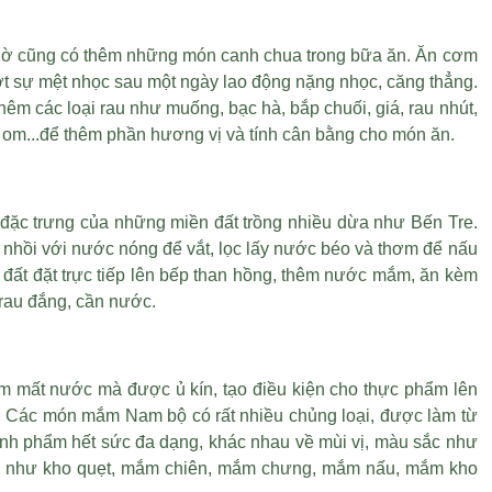
giờ cũng có thêm những món canh chua trong bữa ăn. Ăn cơm
bớt sự mệt nhọc sau một ngày lao động nặng nhọc, căng thẳng.
thêm các loại rau như muống, bạc hà, bắp chuối, giá, rau nhút,
rau om...để thêm phần hương vị và tính cân bằng cho món ăn.
đặc trưng của những miền đất trồng nhiều dừa như Bến Tre.
, nhồi với nước nóng để vắt, lọc lấy nước béo và thơm để nấu
 đất đặt trực tiếp lên bếp than hồng, thêm nước mắm, ăn kèm
 rau đắng, cần nước.
 mất nước mà được ủ kín, tạo điều kiện cho thực phẩm lên
ại. Các món mắm Nam bộ có rất nhiều chủng loại, được làm từ
ành phẩm hết sức đa dạng, khác nhau về mùi vị, màu sắc như
n như kho quẹt, mắm chiên, mắm chưng, mắm nấu, mắm kho