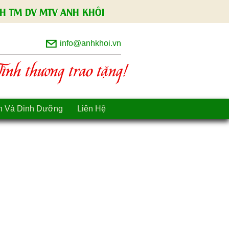
H TM DV MTV ANH KHÔI
info@anhkhoi.vn
nh thương trao tặng!
n Và Dinh Dưỡng
Liên Hệ