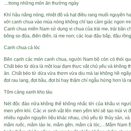
…trong những món ăn thường ngày
Khí hậu nắng nóng, nhiệt độ và
hạt điều rang muối nguyên hạ
với canh chua vào mùa nóng không chỉ tạo cảm giác ngon miện
Canh chua miền Nam sử dụng vị chua của trái me, trái bần chín
bông so đũa, điên điển, lá me non; các loại đậu bắp, đậu rồng
Canh chua cá lóc
Bên cạnh các món canh chua, người Nam bộ còn có thói que
Chất béo từ dừa là một loại đạm thực vật chủ yếu và không t
ăn. Chất béo từ dừa vừa thơm vừa dịu mà lại không hề ngấy.
đọt rau lang, đọt bầu, đọt bí hay thậm chí ngẫu hứng hơn l
Tôm càng xanh kho tàu
Nét độc đáo nữa không thể không nhắc tới của khẩu vị ng
men yếm khí. Các vi sinh vật lên men yếm khí sẽ tạo mùi vị
nhiều nguồn nguyên liệu khác nhau, chủ yếu từ thủy sản, v
mắm ruốc, mắm lào le, mắm gền, mắm cá lóc,…Mắm Nam Bộ