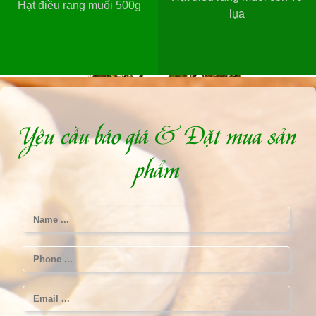
Hạt điều rang muối 500g
lụa
Yêu cầu báo giá & Đặt mua sản
phẩm