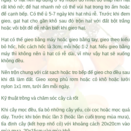
rất khó nở; để hạt nhanh nở có thể vùi hạt trong tro ấm hoặc
để cạnh bếp. Có thể ủ 5-7 ngày khi hạt nhú rễ. Trước khi đem
gieo, gạt hạt cho gần khô sau đó trộn hạt với đất bột trắng
hoặc vôi bột để dễ nhận biết khi gieo hạt.
Hạt có thể gieo bằng máy hoặc gieo bằng tay, gieo theo kiểu
bỏ hốc, hốc cách hốc là 3cm; mỗi hốc 1-2 hạt. Nếu gieo bằng
máy thì không nên ủ hạt có rễ dài, vì như vậy hạt sẽ xuống
không đều.
Nên trộn chung với cát sạch hoặc tro bếp để gieo cho đều sau
khi đã làm đất. Gieo xong phủ rơm hoặc cỏ khô hoặc lưới
nylon 1x1 mm, tưới ẩm mỗi ngày.
Kỹ thuật trồng và chăm sóc cây cà rốt
Khi cây mọc đều, tỉa bỏ những cây yếu, còi cọc hoặc mọc quá
dày. Trước khi bón thúc lần 3 (hoặc lần cuối trong mùa mưa),
tỉa định cây (kết hợp nhổ cỏ) với khoảng cách 20x20cm vào
mùa mưa, 20x15cm vào mùa khô.