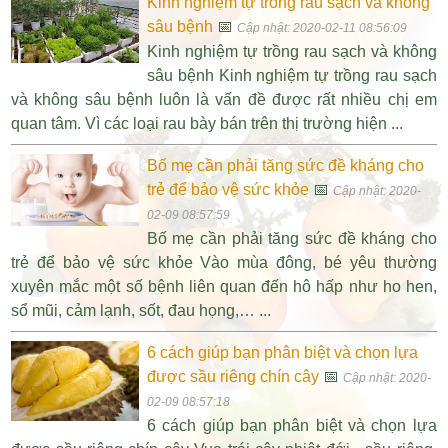
Kinh nghiệm tự trồng rau sạch và không
sâu bệnh
📅
Cập nhật: 2020-02-11 08:56:09
Kinh nghiệm tự trồng rau sạch và không
sâu bệnh Kinh nghiệm tự trồng rau sạch
và không sâu bệnh luôn là vấn đề được rất nhiều chị em
quan tâm. Vì các loại rau bày bán trên thị trường hiện ...
Bố mẹ cần phải tăng sức đề kháng cho
trẻ để bảo vệ sức khỏe
📅
Cập nhật: 2020-
02-09 08:57:59
Bố mẹ cần phải tăng sức đề kháng cho
trẻ để bảo vệ sức khỏe Vào mùa đông, bé yêu thường
xuyên mắc một số bệnh liên quan đến hô hấp như ho hen,
sổ mũi, cảm lạnh, sốt, đau họng,… ...
6 cách giúp bạn phân biệt và chọn lựa
được sầu riêng chín cây
📅
Cập nhật: 2020-
02-09 08:57:18
6 cách giúp bạn phân biệt và chọn lựa