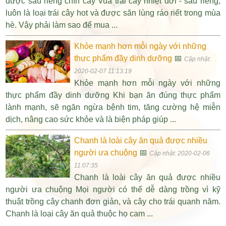
được sầu riêng chín cây Vua trái cây nhiệt đới - sầu riêng,
luôn là loại trái cây hot và được săn lùng ráo riết trong mùa
hè. Vậy phải làm sao để mua ...
Khỏe mạnh hơn mỗi ngày với những
thực phẩm đầy dinh dưỡng
📅
Cập nhật:
2020-02-07 11:13:19
Khỏe mạnh hơn mỗi ngày với những
thực phẩm đầy dinh dưỡng Khi bạn ăn đúng thực phẩm
lành mạnh, sẽ ngăn ngừa bệnh tim, tăng cường hệ miễn
dịch, nâng cao sức khỏe và là biện pháp giúp ...
Chanh là loài cây ăn quả được nhiều
người ưa chuộng
📅
Cập nhật: 2020-02-06
11:07:35
Chanh là loài cây ăn quả được nhiều
người ưa chuộng Mọi người có thể dễ dàng trồng vì kỹ
thuật trồng cây chanh đơn giản, và cây cho trái quanh năm.
Chanh là loại cây ăn quả thuộc họ cam ...