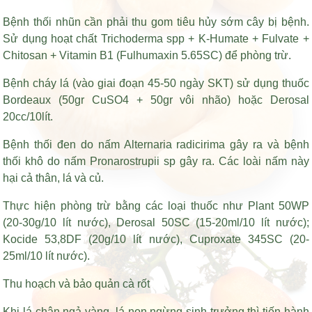
Bệnh thối nhũn cần phải thu gom tiêu hủy sớm cây bị bệnh.
Sử dụng hoạt chất Trichoderma spp + K-Humate + Fulvate +
Chitosan + Vitamin B1 (Fulhumaxin 5.65SC) để phòng trừ.
Bệnh cháy lá (vào giai đoạn 45-50 ngày SKT) sử dụng thuốc
Bordeaux (50gr CuSO4 + 50gr vôi nhão) hoặc Derosal
20cc/10lít.
Bệnh thối đen do nấm Alternaria radicirima gây ra và bệnh
thối khô do nấm Pronarostrupii sp gây ra. Các loài nấm này
hại cả thân, lá và củ.
Thực hiện phòng trừ bằng các loại thuốc như Plant 50WP
(20-30g/10 lít nước), Derosal 50SC (15-20ml/10 lít nước);
Kocide 53,8DF (20g/10 lít nước), Cuproxate 345SC (20-
25ml/10 lít nước).
Thu hoạch và bảo quản cà rốt
Khi lá chân ngả vàng, lá non ngừng sinh trưởng thì tiến hành