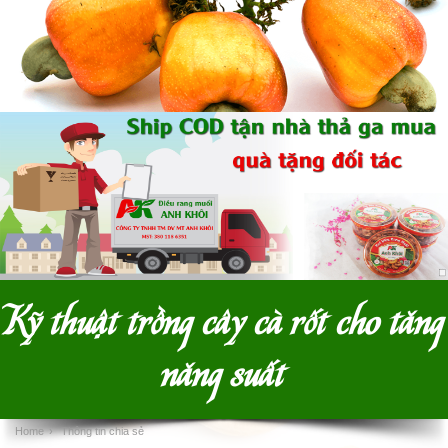
Kỹ thuật trồng cây cà rốt cho tăng
năng suất
Home
›
Thông tin chia sẻ