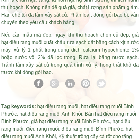
thu hoạch. Không nên để quá già, chất lượng sản phẩm giảm.
Hạn chế tối đa làm xây sát củ. Phân loại, đóng gói bao bì, vận
chuyển theo yêu cầu khách hàng.
Nếu cần mẫu mã đẹp, ngay khi thu hoạch chọn củ đẹp,
giá
hạt điều rang muối xuất khẩu
rửa sạch đất bằng cách xịt nước
máy, xử lý 1 phút trong dung dịch calcium hypochlorite 1%
hoặc nước vôi 2% đã lọc trong. Rửa lại bằng nước sạch.
Tránh làm xây sát củ trong quá trình xử lý, hong thật khô da
trước khi đóng gói bao.
Tag keywords:
hạt điều rang muối
,
hạt điều rang muối Bình
Phước
,
hạt điều rang muối Anh Khôi
,
Bán hạt điều rang muối
Bình Phước
,
giá hạt điều rang muối Bình Phước
.,
hạt điều
rang muối
,
điều rang muối
,
điều rang muối Bình Phước
,
hạt
điều rang muối Anh Khôi
,
Kỹ thuật trồng cây cà rốt cho tăng