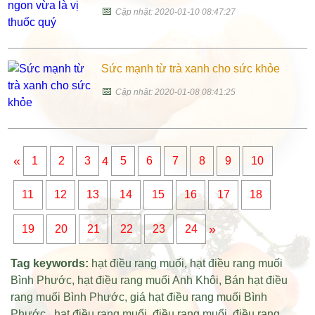
📅
Cập nhật: 2020-01-10 08:47:27
Sức mạnh từ trà xanh cho sức khỏe
📅
Cập nhật: 2020-01-08 08:41:25
«
1
2
3
4
5
6
7
8
9
10
11
12
13
14
15
16
17
18
»
19
20
21
22
23
24
Tag keywords:
hạt điều rang muối
,
hạt điều rang muối
Bình Phước
,
hạt điều rang muối Anh Khôi
,
Bán hạt điều
rang muối Bình Phước
,
giá hạt điều rang muối Bình
Phước
.,
hạt điều rang muối
,
điều rang muối
,
điều rang