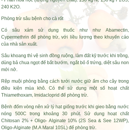
240 K2O.
Phòng trừ sâu bệnh cho cà rốt
Có sâu xám sử dụng thuốc như như Abamectin,
Cypermethrin để phòng trừ, với liều lượng theo khuyến cáo
của nhà sản xuất.
Sâu khoang thì vệ sinh đồng ruộng, làm đất kỹ trước khi trồng,
dùng bả chua ngọt để bắt bướm, ngắt bỏ ổ trứng, diệt sâu non
mới nở.
Rệp muội phòng bằng cách tưới nước giữ ẩm cho cây trong
điều kiện mùa khô. Có thể sử dụng một số hoạt chất
Thiamethoxam, Imidacloprid để phòng trừ.
Bệnh đốm vòng nên xử lý hạt giống trước khi gieo bằng nước
nóng 500C trong khoảng 30 phút. Sử dụng hoạt chất
Chitosan 2% + Oligo- Alginate 10% (2S Sea & See 12WP),
Oligo-Alginate (M.A Maral 10SL) để phòng trừ.