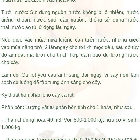
Tưới nước: Sử dụng nguồn nước không bị ô nhiễm, nước
giếng khoan, nước suối đầu nguồn, không sử dụng nước
thải, nước ao tù, ứ đọng lâu ngày.
Nếu gieo vào mùa mưa không cần tưới nước, nhưng gieo
vào mùa nắng tưới 2 lần/ngày cho tới khi mọc đều, sau đó tùy
độ ẩm đất mà tưới cho thích hợp đảm bảo đủ lượng nước
cho cây.
Làm cỏ: Cà rốt yêu cầu ánh sáng dài ngày, vì vậy nên làm
sạch cỏ luống để tập trung ánh sáng cho cây.
Kỹ thuật bón phân cho cây cà rốt
Phân bón: Lượng vật tư phân bón tính cho 1 ha/vụ như sau.
- Phân chuồng hoai: 40 m3; Vôi: 800-1.000 kg; hữu cơ vi sinh:
1.000 kg.
- Phân hóa học (lượng nguyên chất): 150 kg N, 150 kg P2O5,