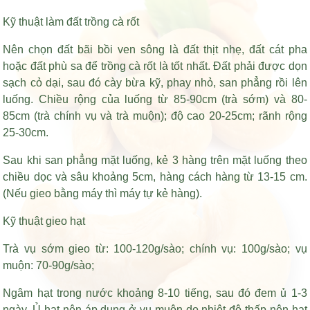
Kỹ thuật làm đất trồng cà rốt
Nên chọn đất bãi bồi ven sông là đất thịt nhẹ, đất cát pha
hoặc đất phù sa để trồng cà rốt là tốt nhất. Đất phải được dọn
sạch cỏ dại, sau đó cày bừa kỹ, phay nhỏ, san phẳng rồi lên
luống. Chiều rộng của luống từ 85-90cm (trà sớm) và 80-
85cm (trà chính vụ và trà muộn); độ cao 20-25cm; rãnh rộng
25-30cm.
Sau khi san phẳng mặt luống, kẻ 3 hàng trên mặt luống theo
chiều dọc và sâu khoảng 5cm, hàng cách hàng từ 13-15 cm.
(Nếu gieo bằng máy thì máy tự kẻ hàng).
Kỹ thuật gieo hạt
Trà vụ sớm gieo từ: 100-120g/sào; chính vụ: 100g/sào; vụ
muộn: 70-90g/sào;
Ngâm hạt trong nước khoảng 8-10 tiếng, sau đó đem ủ 1-3
ngày. Ủ hạt nên áp dụng ở vụ muộn do nhiệt độ thấp nên hạt