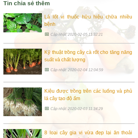
Tin chia sẻ thêm
Lá lốt vị thuốc hữu hiệu chữa nhiều
bệnh
📅
Cập nhật: 2020-02-05 11:32:21
Kỹ thuật trồng cây cà rốt cho tăng năng
suất và chất lượng
📅
Cập nhật: 2020-02-04 12:04:59
Kiệu được trồng trên các luống và phủ
lá cây tạo độ ẩm
📅
Cập nhật: 2020-02-03 11:34:29
8 loại cây gia vị vừa đẹp lại ăn thoải