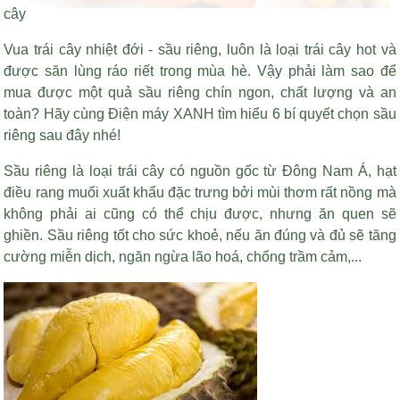
cây
Vua trái cây nhiệt đới - sầu riêng, luôn là loại trái cây hot và
được săn lùng ráo riết trong mùa hè. Vậy phải làm sao để
mua được một quả sầu riêng chín ngon, chất lượng và an
toàn? Hãy cùng Điện máy XANH tìm hiểu 6 bí quyết chọn sầu
riêng sau đây nhé!
Sầu riêng là loại trái cây có nguồn gốc từ Đông Nam Á,
hạt
điều rang muối xuất khẩu
đặc trưng bởi mùi thơm rất nồng mà
không phải ai cũng có thể chịu được, nhưng ăn quen sẽ
ghiền. Sầu riêng tốt cho sức khoẻ, nếu ăn đúng và đủ sẽ tăng
cường miễn dịch, ngăn ngừa lão hoá, chống trầm cảm,...