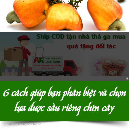
6 cách giúp bạn phân biệt và chọn
lựa được sầu riêng chín cây
Home
›
Thông tin chia sẻ