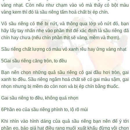
vàng nhạt. Còn nếu như chạm vào vỏ mà thấy có bột màu
vàng kem thì đó là sầu riêng tẩm hoá chất bị ép chín.
Vỏ sầu riêng có thể bị nứt, và thông qua lớp vỏ nứt đó, bạn
hãy lấy tay nhấn nhẹ vào phần thịt để xác định là sầu riêng đã
chín hay chưa (nếu chín phần thịt sẽ vàng, mềm và thơm).
Sầu riêng chất lượng có màu vỏ xanh rêu hay ửng vàng nhạt
5Gai sầu riêng căng tròn, to đều
Bạn nên chọn những quả sầu riêng có gai đầu hơi tròn, gai
xanh to đều. Sầu riêng ngâm hoá chất sẽ có gai màu sậm, gai
nhọn nhưng bị mềm do còn non và bị ép chín bằng thuốc.
Gai sầu riêng to đều, không quá nhọn
6Phần eo của sầu riêng phình to, lộ rõ múi
Khi nhìn vào hình dáng của quả sầu riêng bạn nên để ý tới
phần eo,
báo giá hạt điều rang muối xuất khẩu
đừng vội chọn