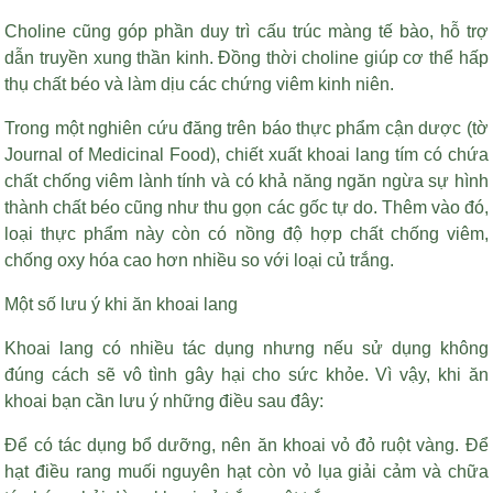
Choline cũng góp phần duy trì cấu trúc màng tế bào, hỗ trợ
dẫn truyền xung thần kinh. Đồng thời choline giúp cơ thể hấp
thụ chất béo và làm dịu các chứng viêm kinh niên.
Trong một nghiên cứu đăng trên báo thực phẩm cận dược (tờ
Journal of Medicinal Food), chiết xuất khoai lang tím có chứa
chất chống viêm lành tính và có khả năng ngăn ngừa sự hình
thành chất béo cũng như thu gọn các gốc tự do. Thêm vào đó,
loại thực phẩm này còn có nồng độ hợp chất chống viêm,
chống oxy hóa cao hơn nhiều so với loại củ trắng.
Một số lưu ý khi ăn khoai lang
Khoai lang có nhiều tác dụng nhưng nếu sử dụng không
đúng cách sẽ vô tình gây hại cho sức khỏe. Vì vậy, khi ăn
khoai bạn cần lưu ý những điều sau đây:
Để có tác dụng bổ dưỡng, nên ăn khoai vỏ đỏ ruột vàng. Để
hạt điều rang muối nguyên hạt còn vỏ lụa
giải cảm và chữa