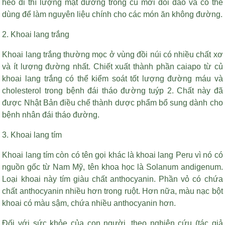
héo đi thì lượng mật đường trong củ mới dồi dào và có thể
dùng để làm nguyên liệu chính cho các món ăn không đường.
2. Khoai lang trắng
Khoai lang trắng thường mọc ở vùng đồi núi có nhiều chất xơ
và ít lượng đường nhất. Chiết xuất thành phần caiapo từ củ
khoai lang trắng có thể kiểm soát tốt lượng đường máu và
cholesterol trong bệnh đái tháo đường tuýp 2. Chất này đã
được Nhật Bản điều chế thành dược phẩm bổ sung dành cho
bệnh nhân đái tháo đường.
3. Khoai lang tím
Khoai lang tím còn có tên gọi khác là khoai lang Peru vì nó có
nguồn gốc từ Nam Mỹ, tên khoa học là Solanum andigenum.
Loại khoai này tím giàu chất anthocyanin. Phần vỏ có chứa
chất anthocyanin nhiều hơn trong ruột. Hơn nữa, màu nạc bột
khoai có màu sậm, chứa nhiều anthocyanin hơn.
Đối với sức khỏe của con người, theo nghiên cứu (tác giả