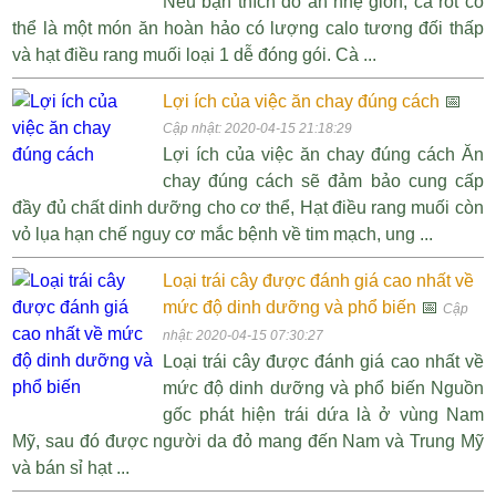
Nếu bạn thích đồ ăn nhẹ giòn, cà rốt có
thể là một món ăn hoàn hảo có lượng calo tương đối thấp
và hạt điều rang muối loại 1 dễ đóng gói. Cà ...
Lợi ích của việc ăn chay đúng cách
📅
Cập nhật: 2020-04-15 21:18:29
Lợi ích của việc ăn chay đúng cách Ăn
chay đúng cách sẽ đảm bảo cung cấp
đầy đủ chất dinh dưỡng cho cơ thể, Hạt điều rang muối còn
vỏ lụa hạn chế nguy cơ mắc bệnh về tim mạch, ung ...
Loại trái cây được đánh giá cao nhất về
mức độ dinh dưỡng và phổ biến
📅
Cập
nhật: 2020-04-15 07:30:27
Loại trái cây được đánh giá cao nhất về
mức độ dinh dưỡng và phổ biến Nguồn
gốc phát hiện trái dứa là ở vùng Nam
Mỹ, sau đó được người da đỏ mang đến Nam và Trung Mỹ
và bán sỉ hạt ...