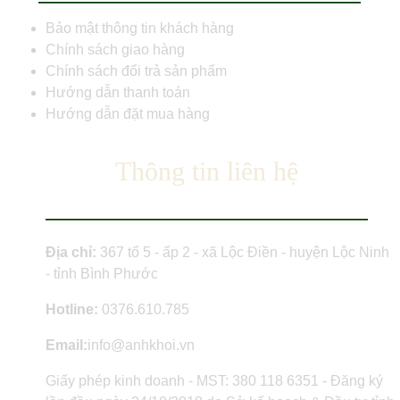
Bảo mật thông tin khách hàng
Chính sách giao hàng
Chính sách đổi trả sản phẩm
Hướng dẫn thanh toán
Hướng dẫn đặt mua hàng
Thông tin liên hệ
Địa chỉ:
367 tổ 5 - ấp 2 - xã Lộc Điền - huyện Lộc Ninh
- tỉnh Bình Phước
Hotline:
0376.610.785
Email:
info@anhkhoi.vn
Giấy phép kinh doanh - MST: 380 118 6351 - Đăng ký