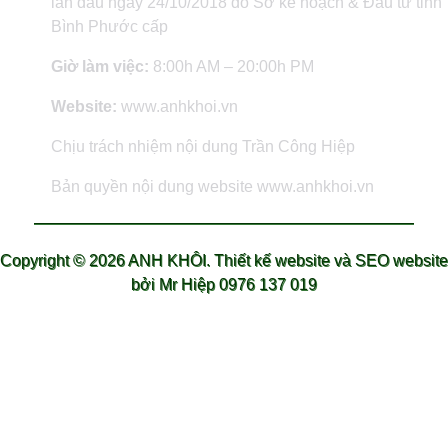
lần đầu ngày 24/10/2018 do Sở kế hoạch & Đầu tư tỉnh
Bình Phước cấp
Giờ làm việc:
8:00h AM – 20:00h PM
Website:
www.anhkhoi.vn
Chịu trách nhiệm nội dung Trần Công Hiệp
Bản quyền nội dung website www.anhkhoi.vn
Copyright ©
2026 ANH KHÔI.
Thiết kế website và SEO website
bởi Mr Hiệp 0976 137 019