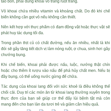
táo bón, phải dùng khoai vỏ trắng ruột trắng.
Vỏ khoai chứa nhiều vitamin và khoáng chất. Do đó khi chế
biến không cần gọt vỏ nếu không cần thiết.
Nên kết hợp với thực phẩm có đạm động vật hoặc thực vật sẽ
phát huy tác dụng tối đa.
Trong phần thịt củ có chất đường, nếu ăn nhiều, nhất là khi
đói sẽ gây tăng tiết dịch vị làm nóng ruột, ợ chua, sinh hơi gây
chướng bụng.
Khi chế biến, khoai phải được nấu, luộc, nướng thật chín
hoặc cho thêm ít rượu vào nấu để phá hủy chất men. Nếu bị
đầy bụng, có thể uống nước gừng để chữa.
Tác dụng của khoai lang đối với sức khoẻ là điều không thể
chối cãi. Duy trì các món ăn từ khoai lang thường xuyên trong
thực đơn của bạn sẽ giúp cơ thể đẩy lùi bệnh tật mà còn
mang đến cho bạn làn da tươi trẻ và giảm cân hiệu quả.