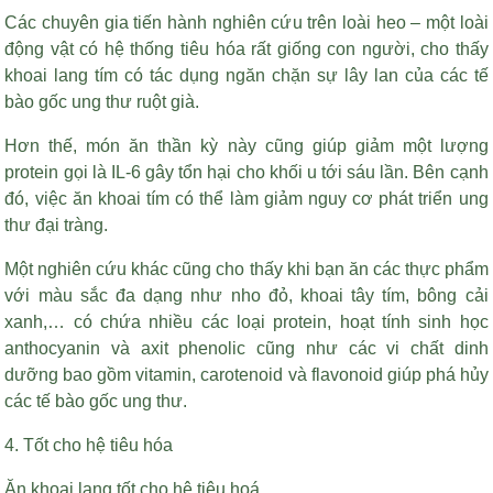
Các chuyên gia tiến hành nghiên cứu trên loài heo – một loài
động vật có hệ thống tiêu hóa rất giống con người, cho thấy
khoai lang tím có tác dụng ngăn chặn sự lây lan của các tế
bào gốc ung thư ruột già.
Hơn thế, món ăn thần kỳ này cũng giúp giảm một lượng
protein gọi là IL-6 gây tổn hại cho khối u tới sáu lần. Bên cạnh
đó, việc ăn khoai tím có thể làm giảm nguy cơ phát triển ung
thư đại tràng.
Một nghiên cứu khác cũng cho thấy khi bạn ăn các thực phẩm
với màu sắc đa dạng như nho đỏ, khoai tây tím, bông cải
xanh,… có chứa nhiều các loại protein, hoạt tính sinh học
anthocyanin và axit phenolic cũng như các vi chất dinh
dưỡng bao gồm vitamin, carotenoid và flavonoid giúp phá hủy
các tế bào gốc ung thư.
4. Tốt cho hệ tiêu hóa
Ăn khoai lang tốt cho hệ tiêu hoá