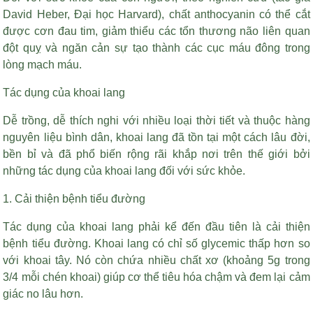
David Heber, Đại học Harvard), chất anthocyanin có thể cắt
được cơn đau tim, giảm thiểu các tổn thương não liên quan
đột quỵ và ngăn cản sự tạo thành các cục máu đông trong
lòng mạch máu.
Tác dụng của khoai lang
Dễ trồng, dễ thích nghi với nhiều loại thời tiết và thuộc hàng
nguyên liệu bình dân, khoai lang đã tồn tại một cách lâu đời,
bền bỉ và đã phổ biến rộng rãi khắp nơi trên thế giới bởi
những tác dụng của khoai lang đối với sức khỏe.
1. Cải thiện bệnh tiểu đường
Tác dụng của khoai lang phải kể đến đầu tiên là cải thiện
bệnh tiểu đường. Khoai lang có chỉ số glycemic thấp hơn so
với khoai tây. Nó còn chứa nhiều chất xơ (khoảng 5g trong
3/4 mỗi chén khoai) giúp cơ thể tiêu hóa chậm và đem lại cảm
giác no lâu hơn.