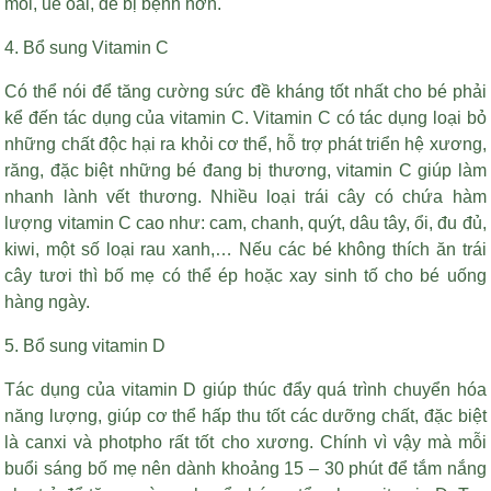
mỏi, uể oải, dễ bị bệnh hơn.
4. Bổ sung Vitamin C
Có thể nói để tăng cường sức đề kháng tốt nhất cho bé phải
kể đến tác dụng của vitamin C. Vitamin C có tác dụng loại bỏ
những chất độc hại ra khỏi cơ thể, hỗ trợ phát triển hệ xương,
răng, đặc biệt những bé đang bị thương, vitamin C giúp làm
nhanh lành vết thương. Nhiều loại trái cây có chứa hàm
lượng vitamin C cao như: cam, chanh, quýt, dâu tây, ổi, đu đủ,
kiwi, một số loại rau xanh,… Nếu các bé không thích ăn trái
cây tươi thì bố mẹ có thể ép hoặc xay sinh tố cho bé uống
hàng ngày.
5. Bổ sung vitamin D
Tác dụng của vitamin D giúp thúc đẩy quá trình chuyển hóa
năng lượng, giúp cơ thể hấp thu tốt các dưỡng chất, đặc biệt
là canxi và photpho rất tốt cho xương. Chính vì vậy mà mỗi
buổi sáng bố mẹ nên dành khoảng 15 – 30 phút để tắm nắng