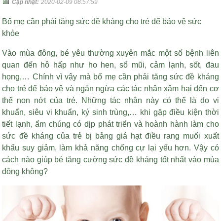
📅
Cập nhật:
2020-02-09 08:57:59
Bố mẹ cần phải tăng sức đề kháng cho trẻ để bảo vệ sức
khỏe
Vào mùa đông, bé yêu thường xuyên mắc một số bệnh liên
quan đến hô hấp như ho hen, sổ mũi, cảm lạnh, sốt, đau
họng,… Chính vì vậy mà bố mẹ cần phải tăng sức đề kháng
cho trẻ để bảo vệ và ngăn ngừa các tác nhân xâm hại đến cơ
thể non nớt của trẻ. Những tác nhân này có thể là do vi
khuẩn, siêu vi khuẩn, ký sinh trùng,… khi gặp điều kiện thời
tiết lạnh, ẩm chúng có dịp phát triển và hoành hành làm cho
sức đề kháng của trẻ bị
bảng giá hạt điều rang muối xuất
khẩu
suy giảm, làm khả năng chống cự lại yếu hơn. Vậy có
cách nào giúp bé tăng cường sức đề kháng tốt nhất vào mùa
đông không?