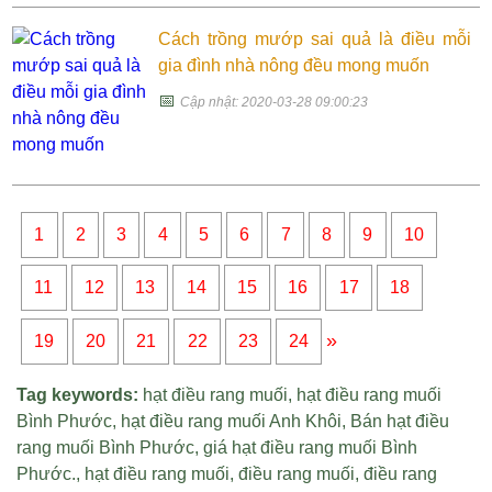
Cách trồng mướp sai quả là điều mỗi
gia đình nhà nông đều mong muốn
📅
Cập nhật: 2020-03-28 09:00:23
1
2
3
4
5
6
7
8
9
10
11
12
13
14
15
16
17
18
»
19
20
21
22
23
24
Tag keywords:
hạt điều rang muối
,
hạt điều rang muối
Bình Phước
,
hạt điều rang muối Anh Khôi
,
Bán hạt điều
rang muối Bình Phước
,
giá hạt điều rang muối Bình
Phước
.,
hạt điều rang muối
,
điều rang muối
,
điều rang