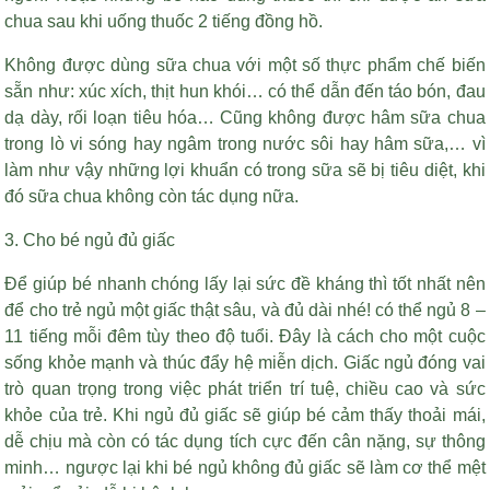
chua sau khi uống thuốc 2 tiếng đồng hồ.
Không được dùng sữa chua với một số thực phẩm chế biến
sẵn như: xúc xích, thịt hun khói… có thể dẫn đến táo bón, đau
dạ dày, rối loạn tiêu hóa… Cũng không được hâm sữa chua
trong lò vi sóng hay ngâm trong nước sôi hay hâm sữa,… vì
làm như vậy những lợi khuẩn có trong sữa sẽ bị tiêu diệt, khi
đó sữa chua không còn tác dụng nữa.
3. Cho bé ngủ đủ giấc
Để giúp bé nhanh chóng lấy lại sức đề kháng thì tốt nhất nên
để cho trẻ ngủ một giấc thật sâu, và đủ dài nhé! có thể ngủ 8 –
11 tiếng mỗi đêm tùy theo độ tuổi. Đây là cách cho một cuộc
sống khỏe mạnh và thúc đẩy hệ miễn dịch. Giấc ngủ đóng vai
trò quan trọng trong việc phát triển trí tuệ, chiều cao và sức
khỏe của trẻ. Khi ngủ đủ giấc sẽ giúp bé cảm thấy thoải mái,
dễ chịu mà còn có tác dụng tích cực đến cân nặng, sự thông
minh… ngược lại khi bé ngủ không đủ giấc sẽ làm cơ thể mệt