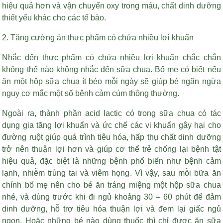
hiệu quả hơn và vận chuyển oxy trong máu, chất dinh dưỡng
thiết yếu khác cho các tế bào.
2. Tăng cường ăn thực phẩm có chứa nhiều lợi khuẩn
Nhắc đến thực phẩm có chứa nhiều lợi khuẩn chắc chắn
không thể nào không nhắc đến sữa chua. Bố mẹ có biết nếu
ăn một hộp sữa chua ít béo mỗi ngày sẽ giúp bé ngăn ngừa
nguy cơ mắc một số bệnh cảm cúm thông thường.
Ngoài ra, thành phần acid lactic có trong sữa chua có tác
dụng gia tăng lợi khuẩn và ức chế các vi khuẩn gây hại cho
đường ruột giúp quá trình tiêu hóa, hấp thụ chất dinh dưỡng
trở nên thuận lợi hơn và giúp cơ thể trẻ chống lại bệnh tật
hiệu quả, đặc biệt là những bệnh phổ biến như bệnh cảm
lạnh, nhiễm trùng tai và viêm họng. Vì vậy, sau mỗi bữa ăn
chính bố mẹ nên cho bé ăn tráng miệng một hộp sữa chua
nhé, và dùng trước khi đi ngủ khoảng 30 – 60 phút để đảm
dinh dưỡng, hỗ trợ tiêu hóa thuận lợi và đem lại giấc ngủ
ngon. Hoặc những bé nào dùng thuốc thì chỉ được ăn sữa