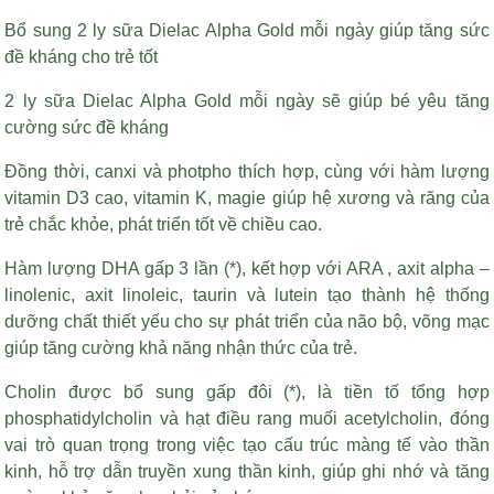
Bổ sung 2 ly sữa Dielac Alpha Gold mỗi ngày giúp tăng sức
đề kháng cho trẻ tốt
2 ly sữa Dielac Alpha Gold mỗi ngày sẽ giúp bé yêu tăng
cường sức đề kháng
Đồng thời, canxi và photpho thích hợp, cùng với hàm lượng
vitamin D3 cao, vitamin K, magie giúp hệ xương và răng của
trẻ chắc khỏe, phát triển tốt về chiều cao.
Hàm lượng DHA gấp 3 lần (*), kết hợp với ARA , axit alpha –
linolenic, axit linoleic, taurin và lutein tạo thành hệ thống
dưỡng chất thiết yếu cho sự phát triển của não bộ, võng mạc
giúp tăng cường khả năng nhận thức của trẻ.
Cholin được bổ sung gấp đôi (*), là tiền tố tổng hợp
phosphatidylcholin và
hạt điều rang muối
acetylcholin, đóng
vai trò quan trọng trong việc tạo cấu trúc màng tế vào thần
kinh, hỗ trợ dẫn truyền xung thần kinh, giúp ghi nhớ và tăng