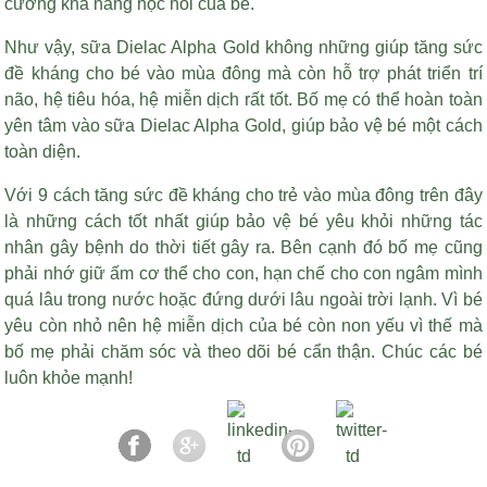
cường khả năng học hỏi của bé.
Như vậy, sữa Dielac Alpha Gold không những giúp tăng sức
đề kháng cho bé vào mùa đông mà còn hỗ trợ phát triển trí
não, hệ tiêu hóa, hệ miễn dịch rất tốt. Bố mẹ có thể hoàn toàn
yên tâm vào sữa Dielac Alpha Gold, giúp bảo vệ bé một cách
toàn diện.
Với 9 cách tăng sức đề kháng cho trẻ vào mùa đông trên đây
là những cách tốt nhất giúp bảo vệ bé yêu khỏi những tác
nhân gây bệnh do thời tiết gây ra. Bên cạnh đó bố mẹ cũng
phải nhớ giữ ấm cơ thể cho con, hạn chế cho con ngâm mình
quá lâu trong nước hoặc đứng dưới lâu ngoài trời lạnh. Vì bé
yêu còn nhỏ nên hệ miễn dịch của bé còn non yếu vì thế mà
bố mẹ phải chăm sóc và theo dõi bé cẩn thận. Chúc các bé
luôn khỏe mạnh!