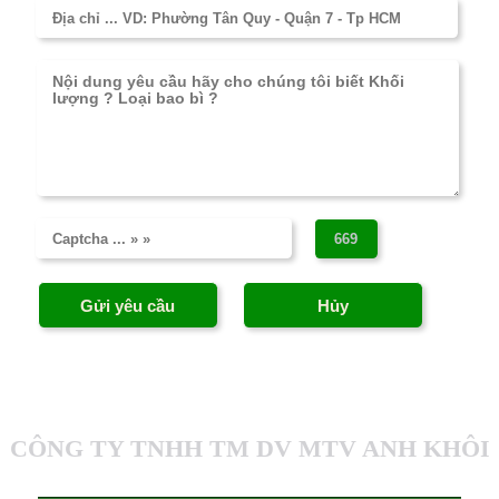
CÔNG TY TNHH TM DV MTV ANH KHÔI