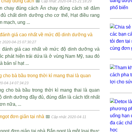
n chay đúng cách
📅
Cập nhật: 2020-04-15 21:18:29
 ăn chay đúng cách Ăn chay đúng cách sẽ đảm
đủ chất dinh dưỡng cho cơ thể, Hạt điều rang
 mạch, ung ...
c đánh giá cao nhất về mức độ dinh dưỡng và
: 2020-04-15 07:30:27
ợc đánh giá cao nhất về mức độ dinh dưỡng và
c phát hiện trái dứa là ở vùng Nam Mỹ, sau đó
án sỉ hạt ...
cho bà bầu trong thời kì mang thai là quan
20-04-14 07:34:23
g cho bà bầu trong thời kì mang thai là quan
ộ dinh dưỡng đầy đủ, đúng đắn là cách tốt nhất
n nữa, ...
 ngọt đơn giản tại nhà
📅
Cập nhật: 2020-04-11
 ngọt đơn giản tại nhà Bắp ngọt là một loại thực