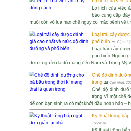
Lợi ích của việc ă
Lợi ích của việc
bảo cung cấp đầy 
muối còn vỏ lụa hạn chế nguy cơ mắc bệnh về tim
Loại trái cây đượ
phổ biến
📅
Cập nhật
Loại trái cây đư
phổ biến Nguồn gố
được người da đỏ mang đến Nam và Trung Mỹ và b
Chế độ dinh dưỡng 
trọng
📅
Cập nhật: 20
Chế độ dinh dưỡn
trọng Vì một chế đ
để con bạn sinh ra có một khởi đầu hoàn hảo – hơ
Kỹ thuật trồng bắp
15:24:04
Kỹ thuật trồng bắp