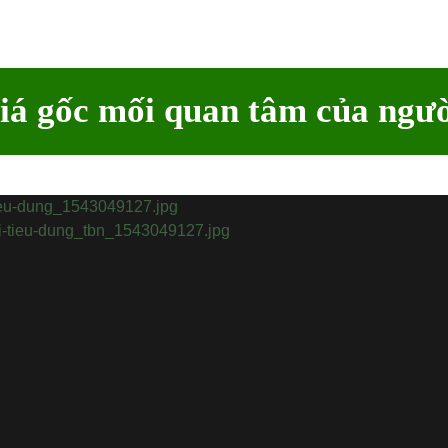
iá gốc mối quan tâm của ngườ
📅
Cập nhật:
Nông sản g
Tăng cường
sản phẩm li
xử lý các c
Đó là chỉ
cuộc họp g
vừa diễn ra