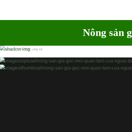
Nông sản g
Home
›
Thông tin chia sẻ