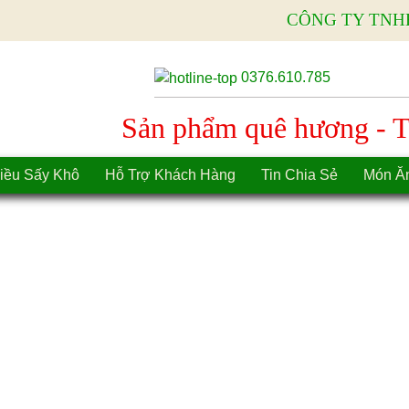
CÔNG TY TNH
0376.610.785
Sản phẩm quê hương - Tì
iều Sấy Khô
Hỗ Trợ Khách Hàng
Tin Chia Sẻ
Món Ă