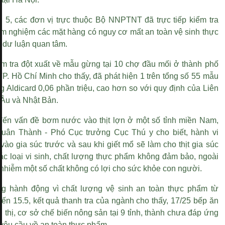
g 5, các đơn vị trực thuộc Bộ NNPTNT đã trực tiếp kiểm tra
ểm nghiệm các mặt hàng có nguy cơ mất an toàn vệ sinh thực
dư luận quan tâm.
ểm tra đột xuất về mẫu gừng tại 10 chợ đầu mối ở thành phố
P. Hồ Chí Minh cho thấy, đã phát hiện 1 trên tổng số 55 mẫu
 Aldicard 0,06 phần triệu, cao hơn so với quy định của Liên
Âu và Nhật Bản.
đến vấn đề bơm nước vào thịt lợn ở một số tỉnh miền Nam,
uân Thành - Phó Cục trưởng Cục Thú y cho biết, hành vi
ào gia súc trước và sau khi giết mổ sẽ làm cho thịt gia súc
ác loại vi sinh, chất lượng thực phẩm không đảm bảo, ngoài
bị nhiễm một số chất không có lợi cho sức khỏe con người.
g hành động vì chất lượng vệ sinh an toàn thực phẩm từ
ến 15.5, kết quả thanh tra của ngành cho thấy, 17/25 bếp ăn
êu thị, cơ sở chế biến nông sản tại 9 tỉnh, thành chưa đáp ứng
 yêu cầu về an toàn thực phẩm.