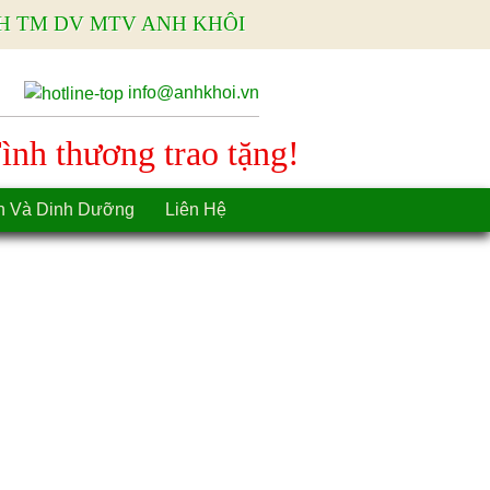
H TM DV MTV ANH KHÔI
info@anhkhoi.vn
nh thương trao tặng!
n Và Dinh Dưỡng
Liên Hệ