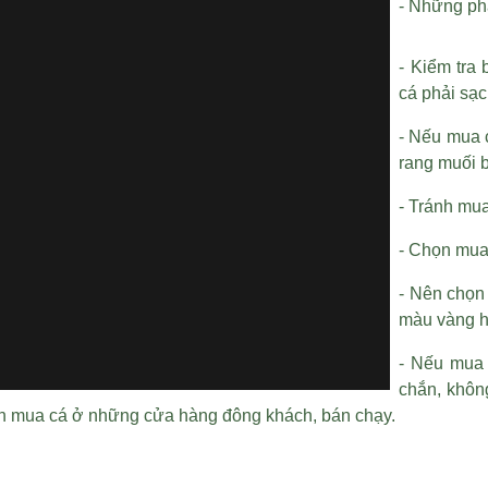
- Những phầ
- Kiểm tra
cá phải sạc
- Nếu mua 
rang muối 
- Tránh mu
- Chọn mua 
- Nên chọn
màu vàng h
- Nếu mua 
chắn, khôn
họn mua cá ở những cửa hàng đông khách, bán chạy.