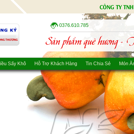
CÔNG TY TNH
0376.610.785
Sản phẩm quê hương - Tì
iều Sấy Khô
Hỗ Trợ Khách Hàng
Tin Chia Sẻ
Món Ă