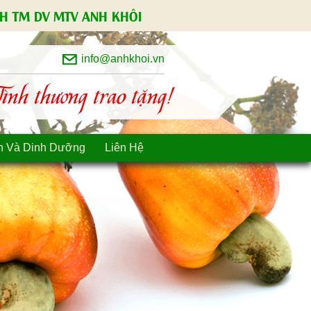
H TM DV MTV ANH KHÔI
info@anhkhoi.vn
nh thương trao tặng!
n Và Dinh Dưỡng
Liên Hệ