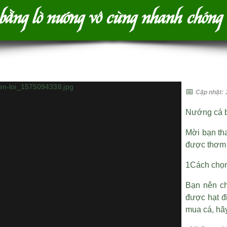
bằng lò nướng vô cùng nhanh chóng v
📅
Cập nhật:
Nướng cá b
Mời bạn th
được thơm 
1Cách chọ
Bạn nên ch
được
hạt đ
mua cá, hãy