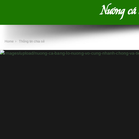
Nướng cá 
Home
›
Thông tin chia sẻ