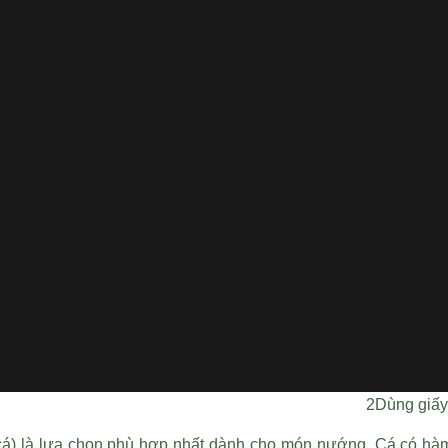
- Kiểm tra
cá phải sạc
- Nếu mua 
rang muối 
- Tránh mu
- Chọn mua 
- Nên chọn
màu vàng h
- Nếu mua 
chắn, khôn
tra ngày đ
những cửa 
2Dùng giấy
cá) là lựa chọn phù hợp nhất dành cho món nướng. Cá có hàm 