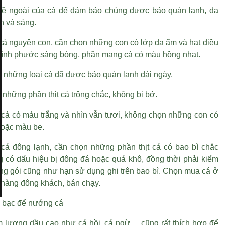
 bề ngoài của cá để đảm bảo chúng được bảo quản lạnh, da
h và sáng.
cá nguyên con, cần chọn những con có lớp da ẩm và
hạt điều
bình phước
sáng bóng, phần mang cá có màu hồng nhạt.
a những loại cá đã được bảo quản lạnh dài ngày.
những phần thịt cá trông chắc, không bị bở.
 cá có màu trắng và nhìn vẫn tươi, không chọn những con có
oặc màu be.
cá đông lạnh, cần chọn những phần thịt cá có bao bì chắc
g có dấu hiệu bị đông đá hoặc quá khô, đồng thời phải kiểm
óng gói cũng như hạn sử dụng ghi trên bao bì. Chọn mua cá ở
hàng đông khách, bán chạy.
 bạc để nướng cá
lượng dầu cao như cá hồi, cá ngừ ... cũng rất thích hợp để