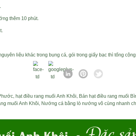
.
ng thêm 10 phút.
t.
uyên liệu khác trong bụng cá, gói trong giấy bạc thì tổng cộng
 Phước
,
hạt điều rang muối Anh Khôi
,
Bán hạt điều rang muối B
rang muối Anh Khôi
,
Nướng cá bằng lò nướng vô cùng nhanh chó
- Đặc sả
uối Anh Khôi