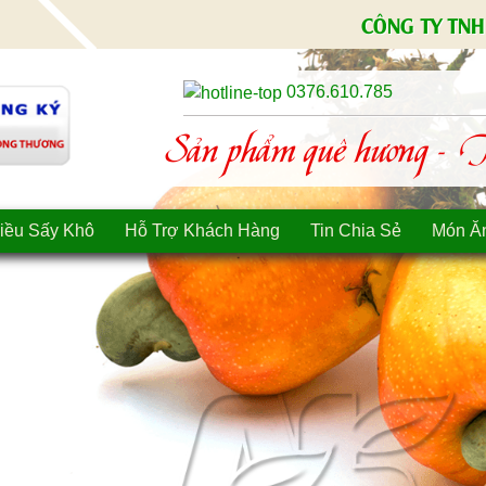
CÔNG TY TNH
0376.610.785
Sản phẩm quê hương - Tì
iều Sấy Khô
Hỗ Trợ Khách Hàng
Tin Chia Sẻ
Món Ă