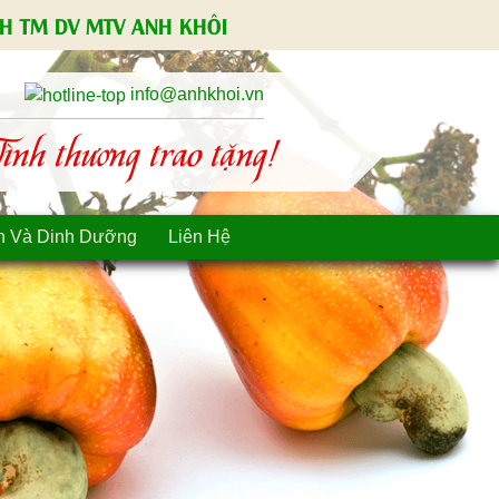
H TM DV MTV ANH KHÔI
info@anhkhoi.vn
nh thương trao tặng!
n Và Dinh Dưỡng
Liên Hệ