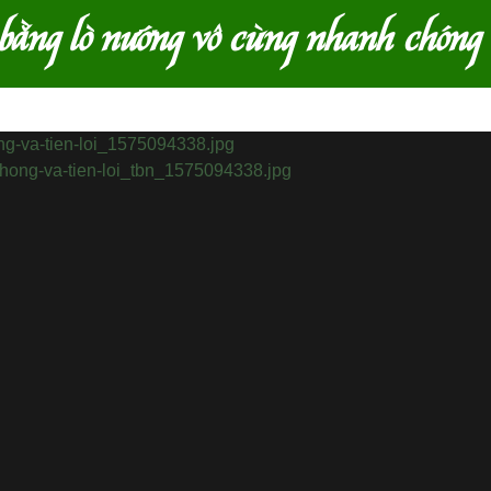
bằng lò nướng vô cùng nhanh chóng v
📅
Cập nhật:
Nướng cá b
Mời bạn th
được thơm 
1Cách chọ
Bạn nên ch
được
hạt đ
mua cá, hãy
- Những phầ