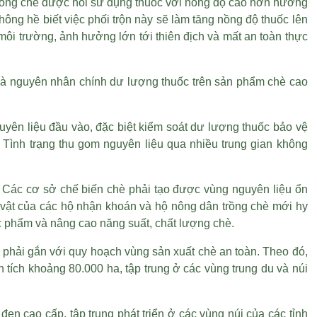
g trồng chè được hỏi sử dụng thuốc với nồng độ cao hơn hướng
ông hề biết việc phối trộn này sẽ làm tăng nồng độ thuốc lên
 môi trường, ảnh hưởng lớn tới thiên địch và mất an toàn thực
 là nguyên nhân chính dư lượng thuốc trên sản phẩm chè cao
yên liệu đầu vào, đặc biệt kiểm soát dư lượng thuốc bảo vệ
. Tình trạng thu gom nguyên liệu qua nhiều trung gian không
 Các cơ sở chế biến chè phải tạo được vùng nguyên liệu ổn
ực vật của các hộ nhận khoán và hộ nông dân trồng chè mới hy
ực phẩm và nâng cao năng suất, chất lượng chè.
 phải gắn với quy hoạch vùng sản xuất chè an toàn. Theo đó,
 tích khoảng 80.000 ha, tập trung ở các vùng trung du và núi
n cao cấp, tập trung phát triển ở các vùng núi của các tỉnh