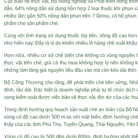
Cục Bảo vệ thực vật, Bộ Nông nghiệp và Phát triển nông thôn
dẫn, 64% nông dân sử dụng hỗn hợp 2 loại thuốc khi phun và 
nhiều lần; gần 50% nông dân phun trên 7 lần/vụ, có hộ phun t
phẩm cho sản phẩm chè.
Cùng với tình trạng sử dụng thuốc tùy tiện, nồng độ cao h
như hiện nay. Đây là lý do khiến nhiều lô hàng chè xuất khẩu
Hơn nữa, nhiều cơ sở chế biến chè không có vùng nguyên li
thực vật trên chè, giá cả thu mua không hợp lý nên không k
những làm tăng giá nguyên liệu đầu vào mà còn kéo dài thời
Bộ Công Thương cho rằng, để phát triển chè bền vững, Nhà
định, lâu dài. Đặc biệt là doanh nghiệp phải tự tổ chức dịc
vọng kiểm soát được việc bảo vệ thực vật, tồn dư của các ho
Trong định hướng quy hoạch sản xuất chè an toàn của Bộ Nôn
vùng có độ cao dưới 500 m so với mặt biển, định hướng chè n
thấp của các tỉnh Phú Thọ, Tuyên Quang, Thái Nguyên, Yên
Vùng có độ cao từ 500 đến dưới 800m, định hướng phát triển