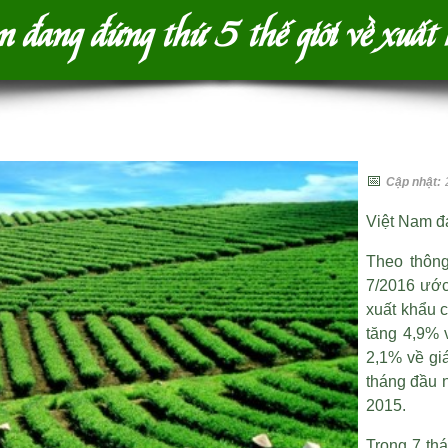
 đang đứng thứ 5 thế giới về xuất
📅
Cập nhật:
Việt Nam đ
Theo thông
7/2016 ước 
xuất khẩu 
tăng 4,9% 
2,1% về giá
tháng đầu 
2015.
Trong 7 th