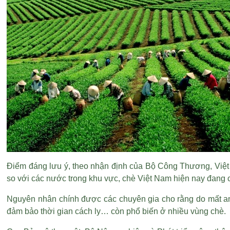
Điểm đáng lưu ý, theo nhận định của Bộ Công Thương, Việt
so với các nước trong khu vực, chè Việt Nam hiện nay đang có
Nguyên nhân chính được các chuyên gia cho rằng do mất an 
đảm bảo thời gian cách ly… còn phổ biến ở nhiều vùng chè.