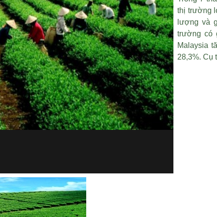
thị trường 
lượng và g
trường có 
Malaysia t
28,3%. Cụ t