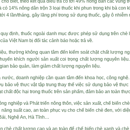
 cho biết, theo kết quả điều tra có tới 49% nông dân các vùn
có 14% nông dân trộn 3 loại thuốc khi phun trong khi bà con kh
ới 4 lần/tháng, gây lãng phí trong sử dụng thuốc, gây ô nhiễm
ơn quy định, thuốc ngoài danh mục được phép sử dụng trên chè
 của Việt Nam bị đối tác cảnh báo hoặc trả về.
ệu, thường không quan tâm đến kiểm soát chặt chất lượng ngu
huyến khích người sản xuất coi trọng chất lượng nguyên liệu
 gian bảo quản, làm giảm chất lượng nguyên liệu.
 nước, doanh nghiệp cần quan tâm đến khoa học, công nghệ.
h vụ bảo vệ thực vật tập trung thay thế việc sử dụng bảo vệ th
ạt chất độc hại trong thuốc trên sản phẩm, đảm bảo an toàn th
g nghiệp và Phát triển nông thôn, việc sản xuất, chế biến chè
ăng suất cao, an toàn phục vụ cho chế biến chè đen, với diện
 Bái, Nghệ An, Hà Tĩnh…
 chè chất lượng cao và an toàn để chế biến chè xanh và chè đe