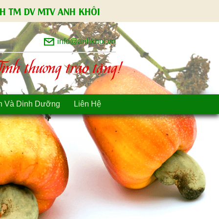
H TM DV MTV ANH KHÔI
info@anhkhoi.vn
nh thương trao tặng!
n Và Dinh Dưỡng
Liên Hệ