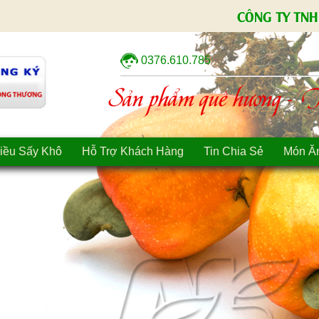
CÔNG TY TNH
0376.610.785
Sản phẩm quê hương - Tì
iều Sấy Khô
Hỗ Trợ Khách Hàng
Tin Chia Sẻ
Món Ă