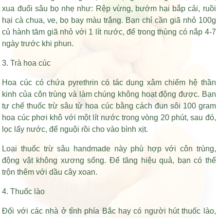
xua đuổi sâu bọ nhẹ như: Rệp vừng, bướm hại bắp cải, ruồi
hại cà chua, ve, bọ bay màu trắng. Bạn chỉ cần giã nhỏ 100g
củ hành tăm giã nhỏ với 1 lít nước, để trong thùng có nắp 4-7
ngày trước khi phun.
3. Trà hoa cúc
Hoa cúc có chứa pyrethrin có tác dụng xâm chiếm hệ thần
kinh của côn trùng và làm chúng không hoạt động được. Bạn
tự chế thuốc trừ sâu từ hoa cúc bằng cách đun sôi 100 gram
hoa cúc phơi khô với một lít nước trong vòng 20 phút, sau đó,
lọc lấy nước, để nguội rồi cho vào bình xịt.
Loại thuốc trừ sâu handmade này phù hợp với côn trùng,
động vật không xương sống. Để tăng hiệu quả, bạn có thể
trộn thêm với dầu cây xoan.
4. Thuốc lào
Đối với các nhà ở tỉnh phía Bắc hay có người hút thuốc lào,