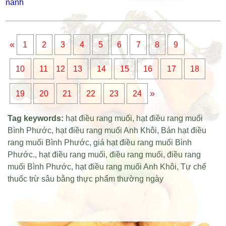
«
1
2
3
4
5
6
7
8
9
10
11
12
13
14
15
16
17
18
»
19
20
21
22
23
24
Tag keywords:
hạt điều rang muối
,
hạt điều rang muối
Bình Phước
,
hạt điều rang muối Anh Khôi
,
Bán hạt điều
rang muối Bình Phước
,
giá hạt điều rang muối Bình
Phước
.,
hạt điều rang muối
,
điều rang muối
,
điều rang
muối Bình Phước
,
hạt điều rang muối Anh Khôi
,
Tự chế
thuốc trừ sâu bằng thực phẩm thường ngày