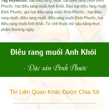
Tag keywords:
hạt điều rang muối
,
hạt điều rang muối Bình
Phước
,
hạt điều rang muối Anh Khôi
,
Bán hạt điều rang muối
Bình Phước
,
giá hạt điều rang muối Bình Phước
.,
hạt điều
rang muối
,
điều rang muối
,
điều rang muối Bình Phước
,
hạt
điều rang muối Anh Khôi
,
Tự chế thuốc trừ sâu bằng thực
phẩm thường ngày
Điều rang muối Anh Khôi
- Đặc sản Bình Phước
Tin Liên Quan Khác Được Chia Sẻ