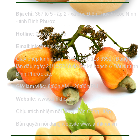
Địa chỉ:
367 tổ 5 - ấp 2 - xã Lộc Điền - huyện Lộc Ninh
- tỉnh Bình Phước
Hotline:
0376.610.785
Email:
info@anhkhoi.vn
Giấy phép kinh doanh - MST: 380 118 6351 - Đăng ký
lần đầu ngày 24/10/2018 do Sở kế hoạch & Đầu tư tỉnh
Bình Phước cấp
Giờ làm việc:
8:00h AM – 20:00h PM
Website:
www.anhkhoi.vn
Chịu trách nhiệm nội dung Trần Công Hiệp
Bản quyền nội dung website www.anhkhoi.vn