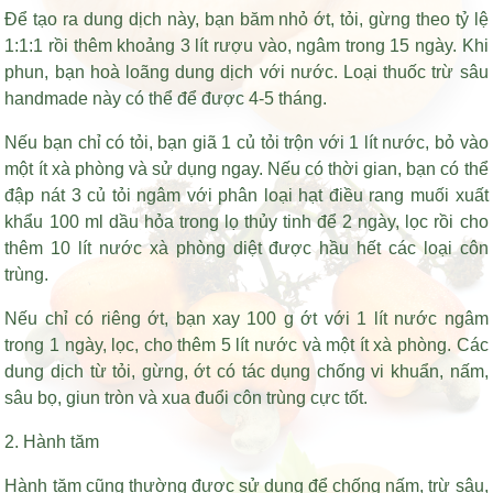
Để tạo ra dung dịch này, bạn băm nhỏ ớt, tỏi, gừng theo tỷ lệ
1:1:1 rồi thêm khoảng 3 lít rượu vào, ngâm trong 15 ngày. Khi
phun, bạn hoà loãng dung dịch với nước. Loại thuốc trừ sâu
handmade này có thể để được 4-5 tháng.
Nếu bạn chỉ có tỏi, bạn giã 1 củ tỏi trộn với 1 lít nước, bỏ vào
một ít xà phòng và sử dụng ngay. Nếu có thời gian, bạn có thể
đập nát 3 củ tỏi ngâm với
phân loại hạt điều rang muối xuất
khẩu
100 ml dầu hỏa trong lọ thủy tinh để 2 ngày, lọc rồi cho
thêm 10 lít nước xà phòng diệt được hầu hết các loại côn
trùng.
Nếu chỉ có riêng ớt, bạn xay 100 g ớt với 1 lít nước ngâm
trong 1 ngày, lọc, cho thêm 5 lít nước và một ít xà phòng. Các
dung dịch từ tỏi, gừng, ớt có tác dụng chống vi khuẩn, nấm,
sâu bọ, giun tròn và xua đuổi côn trùng cực tốt.
2. Hành tăm
Hành tăm cũng thường được sử dụng để chống nấm, trừ sâu,