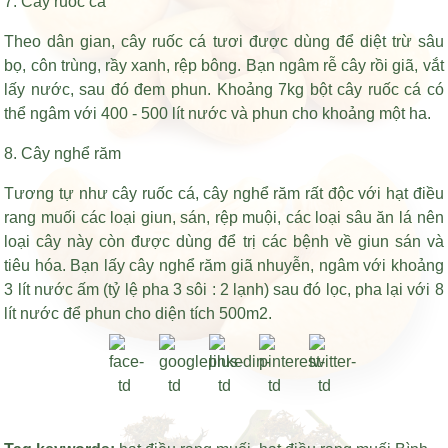
7. Cây ruốc cá
Theo dân gian, cây ruốc cá tươi được dùng để diệt trừ sâu
bọ, côn trùng, rầy xanh, rệp bông. Bạn ngâm rễ cây rồi giã, vắt
lấy nước, sau đó đem phun. Khoảng 7kg bột cây ruốc cá có
thể ngâm với 400 - 500 lít nước và phun cho khoảng một ha.
8. Cây nghể răm
Tương tự như cây ruốc cá, cây nghể răm rất độc với
hạt điều
rang muối
các loại giun, sán, rệp muội, các loại sâu ăn lá nên
loại cây này còn được dùng để trị các bệnh về giun sán và
tiêu hóa. Bạn lấy cây nghể răm giã nhuyễn, ngâm với khoảng
3 lít nước ấm (tỷ lệ pha 3 sôi : 2 lạnh) sau đó lọc, pha lại với 8
lít nước để phun cho diện tích 500m2.