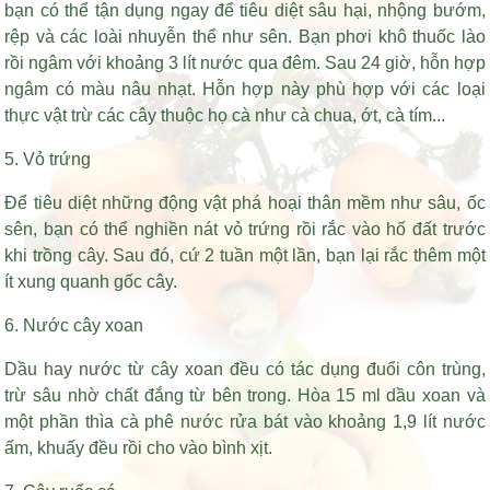
bạn có thể tận dụng ngay để tiêu diệt sâu hại, nhộng bướm,
rệp và các loài nhuyễn thể như sên. Bạn phơi khô thuốc lào
rồi ngâm với khoảng 3 lít nước qua đêm. Sau 24 giờ, hỗn hợp
ngâm có màu nâu nhạt. Hỗn hợp này phù hợp với các loại
thực vật trừ các cây thuộc họ cà như cà chua, ớt, cà tím...
5. Vỏ trứng
Để tiêu diệt những động vật phá hoại thân mềm như sâu, ốc
sên, bạn có thể nghiền nát vỏ trứng rồi rắc vào hố đất trước
khi trồng cây. Sau đó, cứ 2 tuần một lần, bạn lại rắc thêm một
ít xung quanh gốc cây.
6. Nước cây xoan
Dầu hay nước từ cây xoan đều có tác dụng đuổi côn trùng,
trừ sâu nhờ chất đắng từ bên trong. Hòa 15 ml dầu xoan và
một phần thìa cà phê nước rửa bát vào khoảng 1,9 lít nước
ấm, khuấy đều rồi cho vào bình xịt.