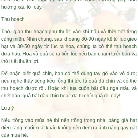
hưởng xấu tới cây.
Thu hoạch
Thời gian thu hoạch phụ thuộc vào khí hậu và thời tiết từng
cùng miền. Nhìn chung, sau khoảng 80-90 ngày kể từ lúc gieo
hạt và 30-50 ngày từ lúc ra hoa, chúng ta có thể thu hoạch
dưa hấu. Hoa và quả sẽ ra liên tục nếu bạn chăm tưới bón và
thời tiết thuận lợi.
Để nhận biết quả chín, bạn có thể dùng tay gõ vào vỏ dưa;
nếu nghe thấy tiếng kêu rỗng thì tức là quả đã chín và có thể
thu hoạch được rồi. Hoặc khi tua cuốn bắt đầu ngả màu và
chết dần, quả bắt đầu chín hoặc đã bị chín quá rồi đấy!
Lưu ý
Nếu trồng vào mùa hè thì nên trồng trong nhà,
bảng giá hạt
điều rang muối xuất khẩu
không nên đem ra ánh nắng gay gắt
của mùa hè.