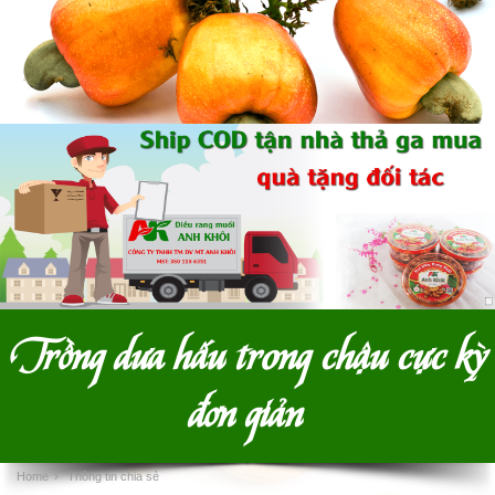
Trồng dưa hấu trong chậu cực kỳ
đơn giản
Home
›
Thông tin chia sẻ