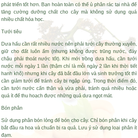
phát triển tốt hơn. Bạn hoàn toàn có thể ủ phân rác tại nhà để
tăng cường dưỡng chất cho cây mà không sử dụng quá
nhiều chất hóa học.
Tưới tiêu
Dưa hấu cần rất nhiều nước nên phải tưới cây thường xuyên,
giữ cho đất luôn ẩm (nhưng không được trũng nước, đáy
chậu phải thoát nước tốt). Khi mới trồng dưa hấu, cần tưới
nước mỗi ngày 1 lần (thậm chí là mỗi ngày 2 lần khi thời tiết
hanh khô) nhưng khi cây đã bắt đầu lớn và sinh trưởng tốt thì
cần giảm tưới để tránh cây bị ngập úng. Trong thời điểm đó,
cần tưới nước cẩn thận và vừa phải, tránh quá nhiều hoặc
quá ít để thu hoạch được những quả dưa ngọt mát.
Bón phân
Sử dụng phân bón lỏng để bón cho cây. Chỉ bón phân khi cây
bắt đầu ra hoa và chuẩn bị ra quả. Lưu ý sử dụng loại phân ít
đạm.