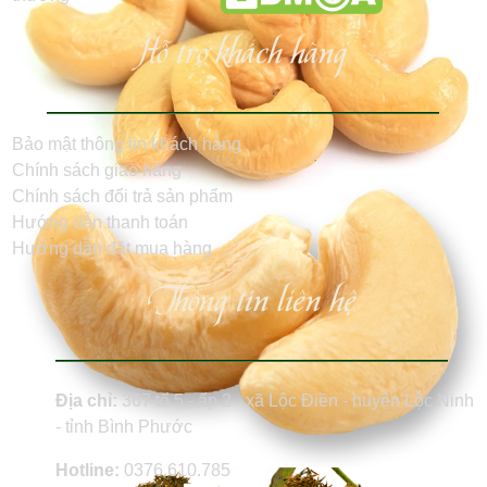
Hỗ trợ khách hàng
Bảo mật thông tin khách hàng
Chính sách giao hàng
Chính sách đổi trả sản phẩm
Hướng dẫn thanh toán
Hướng dẫn đặt mua hàng
Thông tin liên hệ
Địa chỉ:
367 tổ 5 - ấp 2 - xã Lộc Điền - huyện Lộc Ninh
- tỉnh Bình Phước
Hotline:
0376.610.785