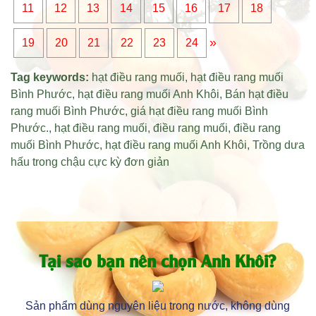
11
12
13
14
15
16
17
18
»
19
20
21
22
23
24
Tag keywords:
hạt điều rang muối
,
hạt điều rang muối
Bình Phước
,
hạt điều rang muối Anh Khôi
,
Bán hạt điều
rang muối Bình Phước
,
giá hạt điều rang muối Bình
Phước
.,
hạt điều rang muối
,
điều rang muối
,
điều rang
muối Bình Phước
,
hạt điều rang muối Anh Khôi
,
Trồng dưa
hấu trong chậu cực kỳ đơn giản
Tại sao bạn nên chọn Anh Khôi?
Sản phẩm dùng nguyên liệu trong nước, không dùng