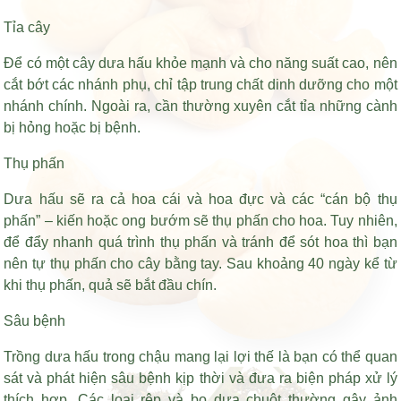
Tỉa cây
Để có một cây dưa hấu khỏe mạnh và cho năng suất cao, nên
cắt bớt các nhánh phụ, chỉ tập trung chất dinh dưỡng cho một
nhánh chính. Ngoài ra, cần thường xuyên cắt tỉa những cành
bị hỏng hoặc bị bệnh.
Thụ phấn
Dưa hấu sẽ ra cả hoa cái và hoa đực và các “cán bộ thụ
phấn” – kiến hoặc ong bướm sẽ thụ phấn cho hoa. Tuy nhiên,
để đẩy nhanh quá trình thụ phấn và tránh để sót hoa thì bạn
nên tự thụ phấn cho cây bằng tay. Sau khoảng 40 ngày kể từ
khi thụ phấn, quả sẽ bắt đầu chín.
Sâu bệnh
Trồng dưa hấu trong chậu mang lại lợi thế là bạn có thể quan
sát và phát hiện sâu bệnh kịp thời và đưa ra biện pháp xử lý
thích hợp. Các loại rệp và bọ dưa chuột thường gây ảnh