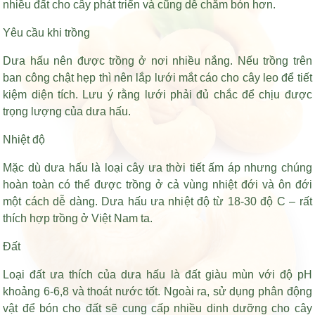
nhiều đất cho cây phát triển và cũng dễ chăm bón hơn.
Yêu cầu khi trồng
Dưa hấu nên được trồng ở nơi nhiều nắng. Nếu trồng trên
ban công chật hẹp thì nên lắp lưới mắt cáo cho cây leo để tiết
kiệm diện tích. Lưu ý rằng lưới phải đủ chắc để chịu được
trọng lượng của dưa hấu.
Nhiệt độ
Mặc dù dưa hấu là loại cây ưa thời tiết ấm áp nhưng chúng
hoàn toàn có thể được trồng ở cả vùng nhiệt đới và ôn đới
một cách dễ dàng. Dưa hấu ưa nhiệt độ từ 18-30 độ C – rất
thích hợp trồng ở Việt Nam ta.
Đất
Loại đất ưa thích của dưa hấu là đất giàu mùn với độ pH
khoảng 6-6,8 và thoát nước tốt. Ngoài ra, sử dụng phân động
vật để bón cho đất sẽ cung cấp nhiều dinh dưỡng cho cây