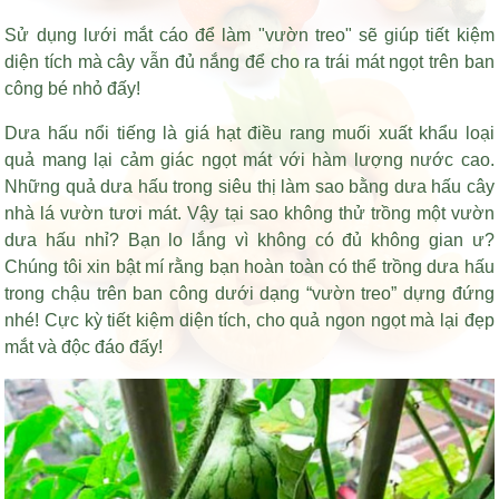
Sử dụng lưới mắt cáo để làm "vườn treo" sẽ giúp tiết kiệm
diện tích mà cây vẫn đủ nắng để cho ra trái mát ngọt trên ban
công bé nhỏ đấy!
Dưa hấu nổi tiếng là
giá hạt điều rang muối xuất khẩu
loại
quả mang lại cảm giác ngọt mát với hàm lượng nước cao.
Những quả dưa hấu trong siêu thị làm sao bằng dưa hấu cây
nhà lá vườn tươi mát. Vậy tại sao không thử trồng một vườn
dưa hấu nhỉ? Bạn lo lắng vì không có đủ không gian ư?
Chúng tôi xin bật mí rằng bạn hoàn toàn có thể trồng dưa hấu
trong chậu trên ban công dưới dạng “vườn treo” dựng đứng
nhé! Cực kỳ tiết kiệm diện tích, cho quả ngon ngọt mà lại đẹp
mắt và độc đáo đấy!