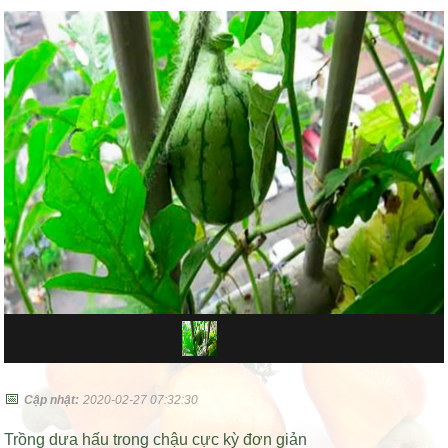
📅
Cập nhật:
2020-02-27 07:32:30
Trồng dưa hấu trong chậu cực kỳ đơn giản