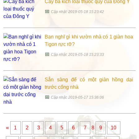
Cây ba kích loại thuốc quý của Đông Y
📅
Cập nhật: 2019-05-18 15:23:42
Bạn nghĩ gì khi vườn nhà có 1 giàn hoa
Tigon rực rỡ?
📅
Cập nhật: 2019-05-18 15:23:33
Sẳn sàng để có một giàn hồng dại
trước cổng nhà
📅
Cập nhật: 2019-05-17 15:36:06
«
1
2
3
4
5
6
7
8
9
10