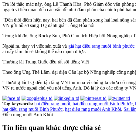
Trả lời thắc mắc này, ông Lê Thanh Hòa, Phó Giám đốc văn phòng 
ngạch vì liên quan đến các vấn đề như đàm phán của chính phủ hai n
“Đến thời điểm hiện nay, hai bên đã đàm phán xong hai loại nông sả
VN gửi hồ sơ sang TQ đánh giá” - ông Hòa nói.
Trong khi đó, ông Rocky Sun, Phó Chủ tịch Hiệp hội Nông nghiệp T
Ngoài ra, thay vì việc sản xuất và
giá hạt điều rang muối bình phước
ai nấy làm thì sẽ không thể nào mạnh được.
Thương lái Trung Quốc đều rất sõi tiếng Việt
Theo ông Ưng Thế Lãm, đại diện Câu lạc bộ Nông nghiệp công nghệ c
“Thương lái TQ đến tận làng VN thu mua vì chúng ta chưa có năng 
VN ra nước ngoài chủ yếu nói tiếng Anh. Đó là lý do các công ty VN 
Tag keywords:
hạt điều rang muối
,
hạt điều rang muối Bình Phước
,
hạt điều rang muối Bình Phước
,
hạt điều rang muối Anh Khôi
,
Sai lầ
Điều rang muối Anh Khôi
Tin liên quan khác được chia sẻ