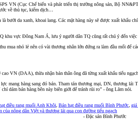
SPS VN (Cục Chế biến và phát triển thị trường nông sản, Bộ NN&PT
ước về thủ tục, kiểm dịch…
n là bưởi da xanh, khoai lang. Các mặt hàng này sẽ được xuất khẩu chí
Q khu vực Đông Nam Á, lưu ý người dân TQ cũng rất chú ý đến việc t
thu mua nhỏ lẻ nên có vài thương nhân lớn đứng ra làm đầu mối để các 
ao VN (DAA), thừa nhận bản thân ông đã từng xuất khẩu tiểu ngạch t
lực mang hàng sang đó bán. Tham tán thương mại, DN, thương lái TQ ở
chỉ dám bán hàng bên này biên giới để tránh rủi ro” - ông Lãm nói.
hạt điều rang muối Anh Khôi
,
Bán hạt điều rang muối Bình Phước
,
giá
m của nông dân Việt và thương lái qua con đường tiểu ngạch
- Đặc sản Bình Phước