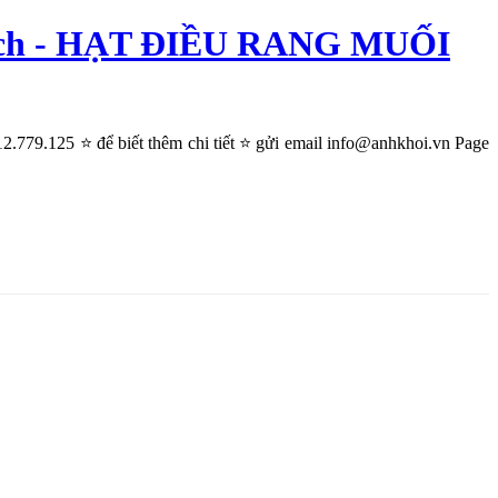
 ngạch - HẠT ĐIỀU RANG MUỐI
9.125 ⭐ để biết thêm chi tiết ⭐ gửi email info@anhkhoi.vn Page