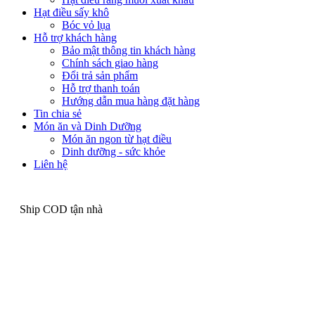
Hạt điều sấy khô
Bóc vỏ lụa
Hỗ trợ khách hàng
Bảo mật thông tin khách hàng
Chính sách giao hàng
Đổi trả sản phẩm
Hỗ trợ thanh toán
Hướng dẫn mua hàng đặt hàng
Tin chia sẻ
Món ăn và Dinh Dưỡng
Món ăn ngon từ hạt điều
Dinh dưỡng - sức khỏe
Liên hệ
Ship COD tận nhà