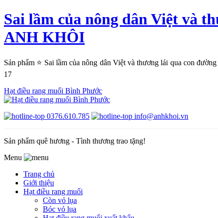
Sai lầm của nông dân Việt và
ANH KHÔI
Sản phẩm ⭐ Sai lầm của nông dân Việt và thương lái qua con đư
17
Hạt điều rang muối Bình Phước
0376.610.785
info@anhkhoi.vn
Sản phẩm quê hương - Tình thương trao tặng!
Menu
Trang chủ
Giới thiệu
Hạt điều rang muối
Còn vỏ lụa
Bóc vỏ lụa
Hạt điều rang muối xuất khẩu