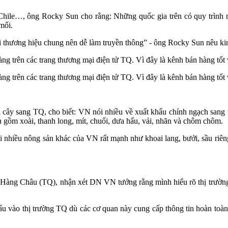
Chile…, ông Rocky Sun cho rằng: Những quốc gia trên có quy trình nh
mối.
ới thương hiệu chung nên dễ làm truyền thông” - ông Rocky Sun nêu k
ng trên các trang thương mại điện tử TQ. Vì đây là kênh bán hàng t
ng trên các trang thương mại điện tử TQ. Vì đây là kênh bán hàng t
y sang TQ, cho biết: VN nói nhiều về xuất khẩu chính ngạch sang thị
gồm xoài, thanh long, mít, chuối, dưa hấu, vải, nhãn và chôm chôm.
i nhiều nông sản khác của VN rất mạnh như khoai lang, bưởi, sầu riên
ng Châu (TQ), nhận xét DN VN tưởng rằng mình hiểu rõ thị trường TQ
hẩu vào thị trường TQ dù các cơ quan này cung cấp thông tin hoàn toà