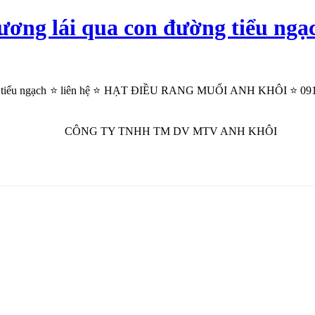
 thương lái qua con đường tiểu
ờng tiểu ngạch ⭐ liên hệ ⭐ HẠT ĐIỀU RANG MUỐI ANH KHÔI ⭐ 0912.77
CÔNG TY TNHH TM DV MTV ANH KHÔI