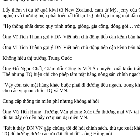
Lấy thêm ví dụ từ quả kiwi từ New Zealand, cam từ Mỹ, jerry của 
nghiệp và thương hiệu phát triển rất tốt tại TQ nhờ tập trung một đầu 
“Họ thống nhất được quy trình trồng, giống, gia công, đóng gói… v
Ông Vĩ Tích Thành gợi ý DN Việt nên chủ động tiếp cận kênh bán hà
Ông Vĩ Tích Thành gợi ý DN Việt nên chủ động tiếp cận kênh bán hà
Không hiểu thị trường Trung Quốc
Ông Đỗ Ngọc Chất, Giám đốc Công ty Việt Á chuyên xuất khẩu trái câ
Thế nhưng TQ hiện chỉ cho phép tám mặt hàng nông sản chính ngạch 
“Vậy còn các mặt hàng khác buộc phải đi đường tiểu ngạch, trong kh
cho các vị quan chức TQ và VN.
Cung cấp thông tin miễn phí nhưng không ai hỏi
Ông Vũ Tiến Hùng, Trưởng Văn phòng Xúc tiến thương mại VN tại Hà
dù tại đây có đến bảy cơ quan đại diện VN.
“Rất ít thấy DN VN gặp chúng tôi để hỏi chính sách, thủ tục xuất k
TQ để hưởng được các ưu đãi tốt nhất” - ông Hùng nói.