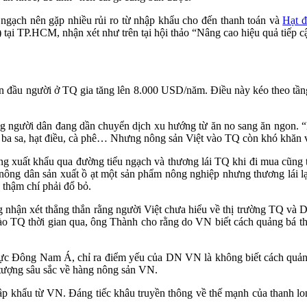
gạch nên gặp nhiều rủi ro từ nhập khẩu cho đến thanh toán và
Hạt đ
tại TP.HCM, nhận xét như trên tại hội thảo “Nâng cao hiệu quả tiếp 
ân đầu người ở TQ gia tăng lên 8.000 USD/năm. Điều này kéo theo tầng
 người dân đang dần chuyển dịch xu hướng từ ăn no sang ăn ngon. “H
á ba sa, hạt điều, cà phê… Nhưng nông sản Việt vào TQ còn khó khăn v
 xuất khẩu qua đường tiểu ngạch và thương lái TQ khi đi mua cũng t
n nông dân sản xuất ồ ạt một sản phẩm nông nghiệp nhưng thương lái 
, thậm chí phải đổ bỏ.
 nhận xét thẳng thắn rằng người Việt chưa hiểu về thị trường TQ và 
 vào TQ thời gian qua, ông Thành cho rằng do VN biết cách quảng bá t
c Đông Nam Á, chỉ ra điểm yếu của DN VN là không biết cách quảng 
 tượng sâu sắc về hàng nông sản VN.
p khẩu từ VN. Đáng tiếc khâu truyền thông về thế mạnh của thanh l