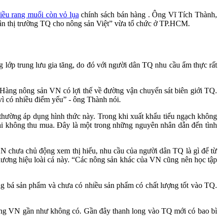
iều rang muối còn vỏ lụa
chính sách bán hàng . Ông Vĩ Tích Thành,
cận thị trường TQ cho nông sản Việt” vừa tổ chức ở TP.HCM.
 lớp trung lưu gia tăng, do đó với người dân TQ nhu cầu ẩm thực rất
àng nông sản VN có lợi thế về đường vận chuyển sát biên giới TQ.
ì có nhiều điểm yếu” - ông Thành nói.
hường áp dụng hình thức này. Trong khi xuất khẩu tiểu ngạch không
lại không thu mua. Đây là một trong những nguyên nhân dẫn đến tình
DN chưa chủ động xem thị hiếu, nhu cầu của người dân TQ là gì để từ
hương hiệu loài cá này. “Các nông sản khác của VN cũng nên học tập
bá sản phẩm và chưa có nhiều sản phẩm có chất lượng tốt vào TQ.
ong VN gần như không có. Gần đây thanh long vào TQ mới có bao bì