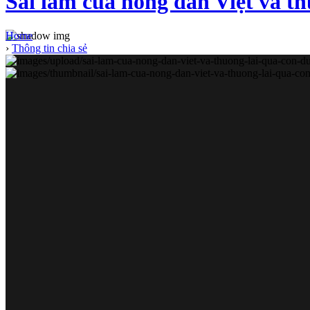
Sai lầm của nông dân Việt và t
Home
›
Thông tin chia sẻ