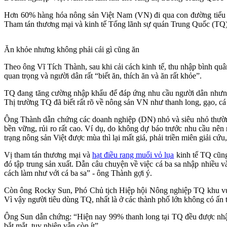
Hơn 60% hàng hóa nông sản Việt Nam (VN) đi qua con đường tiểu n
Tham tán thương mại và kinh tế Tổng lãnh sự quán Trung Quốc (TQ) 
Ăn khỏe nhưng không phải cái gì cũng ăn
Theo ông Vĩ Tích Thành, sau khi cải cách kinh tế, thu nhập bình qu
quan trọng và người dân rất “biết ăn, thích ăn và ăn rất khỏe”.
TQ đang tăng cường nhập khẩu để đáp ứng nhu cầu người dân nhưng
Thị trường TQ đã biết rất rõ về nông sản VN như thanh long, gạo, c
Ông Thành dẫn chứng các doanh nghiệp (DN) nhỏ và siêu nhỏ thường
bền vững, rủi ro rất cao. Ví dụ, do không dự báo trước nhu cầu nê
trạng nông sản Việt được mùa thì lại mất giá, phải triền miên giải cứu
Vị tham tán thương mại và
hạt điều rang muối vỏ lụa
kinh tế TQ cũng
đó tập trung sản xuất. Dẫn câu chuyện về việc cá ba sa nhập nhiều
cách làm như với cá ba sa” - ông Thành gợi ý.
Còn ông Rocky Sun, Phó Chủ tịch Hiệp hội Nông nghiệp TQ khu vự
Vì vậy người tiêu dùng TQ, nhất là ở các thành phố lớn không có ấn
Ông Sun dẫn chứng: “Hiện nay 99% thanh long tại TQ đều được nhậ
bắt mắt, tuy nhiên vẫn còn ít”.