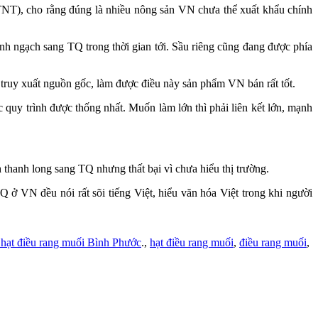
NT), cho rằng đúng là nhiều nông sản VN chưa thể xuất khẩu chính
nh ngạch sang TQ trong thời gian tới. Sầu riêng cũng đang được phía
ruy xuất nguồn gốc, làm được điều này sản phẩm VN bán rất tốt.
quy trình được thống nhất. Muốn làm lớn thì phải liên kết lớn, mạnh
hanh long sang TQ nhưng thất bại vì chưa hiểu thị trường.
 VN đều nói rất sõi tiếng Việt, hiểu văn hóa Việt trong khi người
 hạt điều rang muối Bình Phước
.,
hạt điều rang muối
,
điều rang muối
,