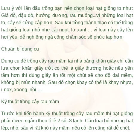
Lưu ý với lần đầu trồng bạn nên chọn loại hạt giống to như:
Giá đỗ, đậu đỏ, hướng dương, rau muống...vì những loại hạt
to, cây sẽ cứng cáp hơn. Sau khi trồng thành thạo có thể trồng
hạt giống loại nhỏ như cải ngọt, lơ xanh… vì loại này cây lên
hơi yếu, dễ nghiêng ngả công chăm sóc sẽ phức tạp hơn.
Chuẩn bị dụng cụ
Dụng cụ để trồng cây rau mầm tại nhà bằng khăn giấy chỉ cần
lựa chọn khăn giấy ướt có thể là giấy thường hoặc nếu yên
tâm hơn thì dùng giấy ăn tốt một chút sẽ cho độ dai mềm,
không bị mủn nhanh. Sau đó chọn khay có thể là khay nhựa,
i-nox, xoong, nồi….
Kỹ thuật trồng cây rau mầm
Trước khi tiến hành kỹ thuật trồng cây rau mầm thì hạt giống
phải được ngâm theo tỉ lệ 2 sôi-3 lạnh. Cần loại bỏ những hạt
lép, nhỏ, sâu vì rất khó nảy mầm, nếu có lên cũng rất dễ chết.