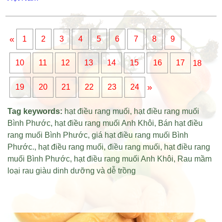
«
1
2
3
4
5
6
7
8
9
10
11
12
13
14
15
16
17
18
»
19
20
21
22
23
24
Tag keywords:
hạt điều rang muối
,
hạt điều rang muối
Bình Phước
,
hạt điều rang muối Anh Khôi
,
Bán hạt điều
rang muối Bình Phước
,
giá hạt điều rang muối Bình
Phước
.,
hạt điều rang muối
,
điều rang muối
,
hạt điều rang
muối Bình Phước
,
hạt điều rang muối Anh Khôi
,
Rau mầm
loại rau giàu dinh dưỡng và dễ trồng