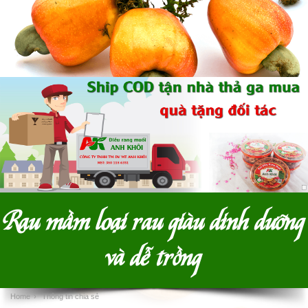
Rau mầm loại rau giàu dinh dưỡng
và dễ trồng
Home
›
Thông tin chia sẻ