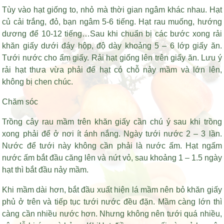
Tùy vào hạt giống to, nhỏ mà thời gian ngâm khác nhau. Hạt
củ cải trắng, đỏ, bạn ngâm 5-6 tiếng. Hạt rau muống, hướng
dương để 10-12 tiếng…Sau khi chuẩn bị các bước xong rải
khăn giấy dưới đáy hộp, độ dày khoảng 5 – 6 lớp giấy ăn.
Tưới nước cho ẩm giấy. Rải hạt giống lên trên giấy ăn. Lưu ý
rải hạt thưa vừa phải để hạt có chỗ nảy mầm và lớn lên,
không bị chen chúc.
Chăm sóc
Trồng cây rau mầm trên khăn giấy cần chú ý sau khi trồng
xong phải để ở nơi ít ánh nắng. Ngày tưới nước 2 – 3 lần.
Nước để tưới này không cần phải là nước ấm. Hạt ngấm
nước ấm bắt đầu căng lên và nứt vỏ, sau khoảng 1 – 1.5 ngày
hạt thì bắt đầu nảy mầm.
Khi mầm dài hơn, bắt đầu xuất hiện lá mầm nên bỏ khăn giấy
phủ ở trên và tiếp tục tưới nước đều đặn. Mầm càng lớn thì
càng cần nhiều nước hơn. Nhưng không nên tưới quá nhiều,