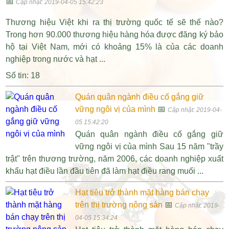
📅
Cập nhật: 2019-04-05 15:42:23
Thương hiệu Việt khi ra thị trường quốc tế sẽ thế nào?
Trong hơn 90.000 thương hiệu hàng hóa được đăng ký bảo
hộ tại Việt Nam, mới có khoảng 15% là của các doanh
nghiệp trong nước và hạt ...
Số tin: 18
Quán quân ngành điều cố gắng giữ
vững ngôi vị của mình
📅
Cập nhật: 2019-04-
05 15:42:20
Quán quân ngành điều cố gắng giữ
vững ngôi vị của mình Sau 15 năm "trầy
trật" trên thương trường, năm 2006, các doanh nghiệp xuất
khẩu hạt điều lần đầu tiên đã làm hạt điều rang muối ...
Hạt tiêu trở thành mặt hàng bán chạy
trên thị trường nông sản
📅
Cập nhật: 2019-
04-05 15:34:24