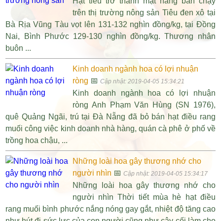
Hạt tiêu trở thành mặt hàng bán chạy
trên thị trường nông sản Tiêu đen xô tại
Bà Rịa Vũng Tàu vọt lên 131-132 nghìn đồng/kg, tại Đồng
Nai, Bình Phước 129-130 nghìn đồng/kg. Thương nhân
buôn ...
Kinh doanh ngành hoa có lợi nhuận
ròng
📅
Cập nhật: 2019-04-05 15:34:21
Kinh doanh ngành hoa có lợi nhuận
ròng Anh Phạm Văn Hùng (SN 1976),
quê Quảng Ngãi, trú tại Đà Nẵng đã bỏ bán hạt điều rang
muối công việc kinh doanh nhà hàng, quán cà phê ở phố về
trồng hoa chậu, ...
Những loài hoa gây thương nhớ cho
người nhìn
📅
Cập nhật: 2019-04-05 15:34:17
Những loài hoa gây thương nhớ cho
người nhìn Thời tiết mùa hè hạt điều
rang muối bình phước nắng nóng gay gắt, nhiệt độ tăng cao
như hút đi sức lực của con người cũng như cây cối làm cho