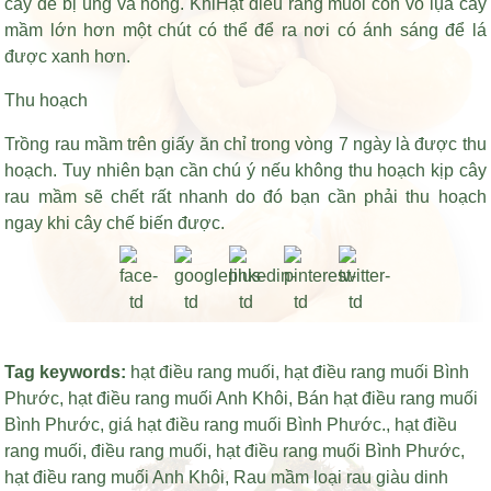
cây dễ bị úng và hỏng. Khi
Hạt điều rang muối còn vỏ lụa
cây
mầm lớn hơn một chút có thể để ra nơi có ánh sáng để lá
được xanh hơn.
Thu hoạch
Trồng rau mầm trên giấy ăn chỉ trong vòng 7 ngày là được thu
hoạch. Tuy nhiên bạn cần chú ý nếu không thu hoạch kịp cây
rau mầm sẽ chết rất nhanh do đó bạn cần phải thu hoạch
ngay khi cây chế biến được.
Tag keywords:
hạt điều rang muối
,
hạt điều rang muối Bình
Phước
,
hạt điều rang muối Anh Khôi
,
Bán hạt điều rang muối
Bình Phước
,
giá hạt điều rang muối Bình Phước
.,
hạt điều
rang muối
,
điều rang muối
,
hạt điều rang muối Bình Phước
,
hạt điều rang muối Anh Khôi
,
Rau mầm loại rau giàu dinh