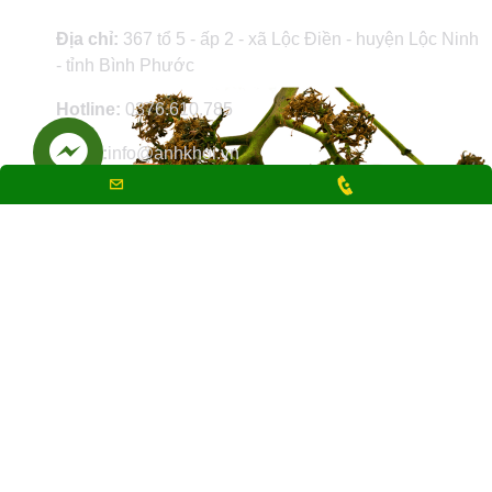
Địa chỉ:
367 tổ 5 - ấp 2 - xã Lộc Điền - huyện Lộc Ninh
- tỉnh Bình Phước
Hotline:
0376.610.785
Email:
info@anhkhoi.vn
Giấy phép kinh doanh - MST: 380 118 6351 - Đăng ký
lần đầu ngày 24/10/2018 do Sở kế hoạch & Đầu tư tỉnh
Bình Phước cấp
Giờ làm việc:
8:00h AM – 20:00h PM
Website:
www.anhkhoi.vn
Chịu trách nhiệm nội dung Trần Công Hiệp
Bản quyền nội dung website www.anhkhoi.vn