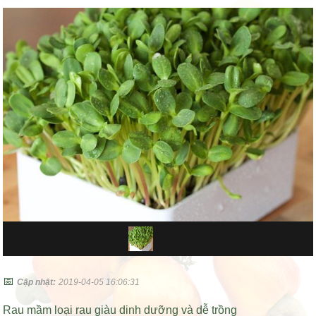
📅
Cập nhật:
2019-04-05 16:06:31
Rau mầm loại rau giàu dinh dưỡng và dễ trồng