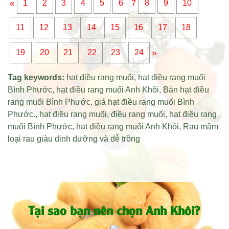
«
1
2
3
4
5
6
7
8
9
10
11
12
13
14
15
16
17
18
»
19
20
21
22
23
24
Tag keywords:
hạt điều rang muối
,
hạt điều rang muối
Bình Phước
,
hạt điều rang muối Anh Khôi
,
Bán hạt điều
rang muối Bình Phước
,
giá hạt điều rang muối Bình
Phước
.,
hạt điều rang muối
,
điều rang muối
,
hạt điều rang
muối Bình Phước
,
hạt điều rang muối Anh Khôi
,
Rau mầm
loại rau giàu dinh dưỡng và dễ trồng
Tại sao bạn nên chọn Anh Khôi?