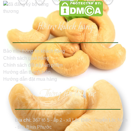
Hỗ trợ khách hàng
Bảo mật thông tin khách hàng
Chính sách giao hàng
Chính sách đổi trả sản phẩm
Hướng dẫn thanh toán
Hướng dẫn đặt mua hàng
Thông tin liên hệ
Địa chỉ:
367 tổ 5 - ấp 2 - xã Lộc Điền - huyện Lộc Ninh
- tỉnh Bình Phước