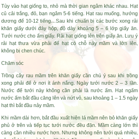
Tùy vào hạt giống to, nhỏ mà thời gian ngâm khác nhau. Hạt
củ cải trắng, đỏ, bạn ngâm 5-6 tiếng. Hạt rau muống, hướng
dương để 10-12 tiếng…Sau khi chuẩn bị các bước xong rải
khăn giấy dưới đáy hộp, độ dày khoảng 5 – 6 lớp giấy ăn.
Tưới nước cho ẩm giấy. Rải hạt giống lên trên giấy ăn. Lưu ý
rải hạt thưa vừa phải để hạt có chỗ nảy mầm và lớn lên,
không bị chen chúc.
Chăm sóc
Trồng cây rau mầm trên khăn giấy cần chú ý sau khi trồng
xong phải để ở nơi ít ánh nắng. Ngày tưới nước 2 – 3 lần.
Nước để tưới này không cần phải là nước ấm. Hạt ngấm
nước ấm bắt đầu căng lên và nứt vỏ, sau khoảng 1 – 1.5 ngày
hạt thì bắt đầu nảy mầm.
Khi mầm dài hơn, bắt đầu xuất hiện lá mầm nên bỏ khăn giấy
phủ ở trên và tiếp tục tưới nước đều đặn. Mầm càng lớn thì
càng cần nhiều nước hơn. Nhưng không nên tưới quá nhiều,