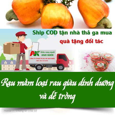
Rau mầm loại rau giàu dinh dưỡng
và dễ trồng
Home
›
Thông tin chia sẻ