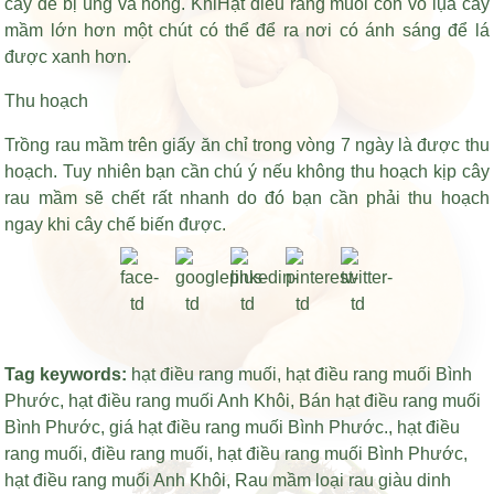
cây dễ bị úng và hỏng. Khi
Hạt điều rang muối còn vỏ lụa
cây
mầm lớn hơn một chút có thể để ra nơi có ánh sáng để lá
được xanh hơn.
Thu hoạch
Trồng rau mầm trên giấy ăn chỉ trong vòng 7 ngày là được thu
hoạch. Tuy nhiên bạn cần chú ý nếu không thu hoạch kịp cây
rau mầm sẽ chết rất nhanh do đó bạn cần phải thu hoạch
ngay khi cây chế biến được.
Tag keywords:
hạt điều rang muối
,
hạt điều rang muối Bình
Phước
,
hạt điều rang muối Anh Khôi
,
Bán hạt điều rang muối
Bình Phước
,
giá hạt điều rang muối Bình Phước
.,
hạt điều
rang muối
,
điều rang muối
,
hạt điều rang muối Bình Phước
,
hạt điều rang muối Anh Khôi
,
Rau mầm loại rau giàu dinh