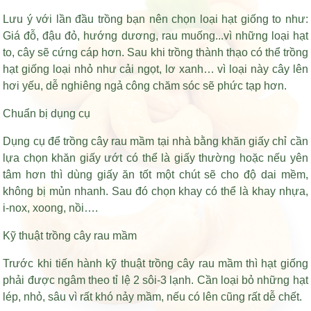
Lưu ý với lần đầu trồng bạn nên chọn loại hạt giống to như:
Giá đỗ, đậu đỏ, hướng dương, rau muống...vì những loại hạt
to, cây sẽ cứng cáp hơn. Sau khi trồng thành thạo có thể trồng
hạt giống loại nhỏ như cải ngọt, lơ xanh… vì loại này cây lên
hơi yếu, dễ nghiêng ngả công chăm sóc sẽ phức tạp hơn.
Chuẩn bị dụng cụ
Dụng cụ để trồng cây rau mầm tại nhà bằng khăn giấy chỉ cần
lựa chọn khăn giấy ướt có thể là giấy thường hoặc nếu yên
tâm hơn thì dùng giấy ăn tốt một chút sẽ cho độ dai mềm,
không bị mủn nhanh. Sau đó chọn khay có thể là khay nhựa,
i-nox, xoong, nồi….
Kỹ thuật trồng cây rau mầm
Trước khi tiến hành kỹ thuật trồng cây rau mầm thì hạt giống
phải được ngâm theo tỉ lệ 2 sôi-3 lạnh. Cần loại bỏ những hạt
lép, nhỏ, sâu vì rất khó nảy mầm, nếu có lên cũng rất dễ chết.