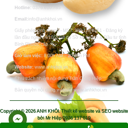
Hotline:
0376.610.785
Email:
info@anhkhoi.vn
Giấy phép kinh doanh - MST: 380 118 6351 - Đăng ký
lần đầu ngày 24/10/2018 do Sở kế hoạch & Đầu tư tỉnh
Bình Phước cấp
Giờ làm việc:
8:00h AM – 20:00h PM
Website:
www.anhkhoi.vn
Chịu trách nhiệm nội dung Trần Công Hiệp
Bản quyền nội dung website www.anhkhoi.vn
Copyright ©
2026 ANH KHÔI.
Thiết kế website và SEO website
bởi Mr Hiệp 0976 137 019