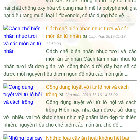
với sức khỏe Trong hành tây có chứa
hai chất chống oxy hóa vô cùng mạnh mẽ là polyphenol, giá
hạt điều rang muối loại 1 flavonoid, có tác dụng bảo vệ ...
Cách chế biến nhãn nhục tươi và các
món ăn từ nhãn
📅
Cập nhật: 2019-11-18
13:59:00
Cách chế biến nhãn nhục tươi và các
món ăn từ nhãn Cách làm nhãn nhục từ
nhãn tươi rất đơn giản, với công thức dưới đây bạn sẽ có
được một nguyên liệu thơm ngon để nấu các món giải ...
Công dụng tuyệt vời từ lô hội và cách
trồng
📅
Cập nhật: 2019-11-16 14:16:02
Công dụng tuyệt vời từ lô hội và cách
trồng Hiện nay, nha đam được sử dụng
với nhiều vai trò khác nhau như mỹ phẩm làm đẹp từ thiên
nhiên, nguyên liệu cho chế biến các món ăn, chè để ...
Những loại cây ăn hoài không hết bạn