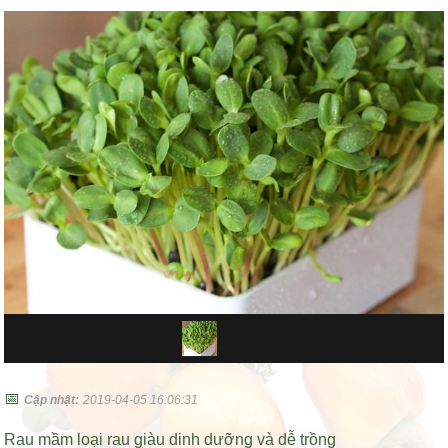
📅
Cập nhật:
2019-04-05 16:06:31
Rau mầm loại rau giàu dinh dưỡng và dễ trồng