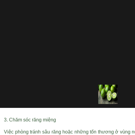
3. Chăm sóc răng miệng
Việc phòng tránh sâu răng hoặc những tổn thương ở vùng n