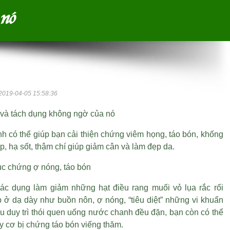
 nó
2019-04-05 15:58:36
và tách dụng không ngờ của nó
 có thể giúp bạn cải thiện chứng viêm họng, táo bón, khống
p, hạ sốt, thậm chí giúp giảm cân và làm đẹp da.
ục chứng ợ nóng, táo bón
tác dụng làm giảm những
hạt điều rang muối vỏ lụa
rắc rối
 ở dạ dày như buồn nôn, ợ nóng, “tiêu diệt” những vi khuẩn
u duy trì thói quen uống nước chanh đều đặn, bạn còn có thể
uy cơ bị chứng táo bón viếng thăm.