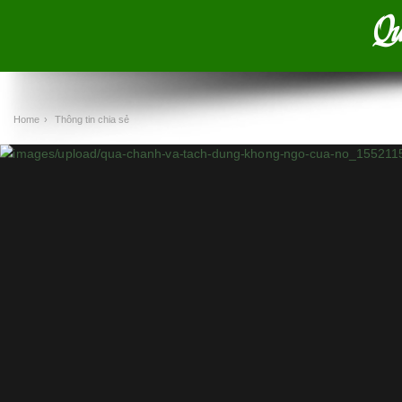
Qu
Home
›
Thông tin chia sẻ