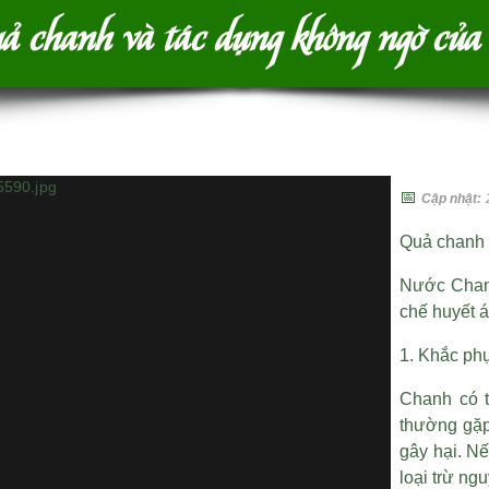
ả chanh và tác dụng không ngờ của
📅
Cập nhật:
Quả chanh 
Nước Chanh
chế huyết á
1. Khắc ph
Chanh có 
thường gặp
gây hại. Nế
loại trừ ng