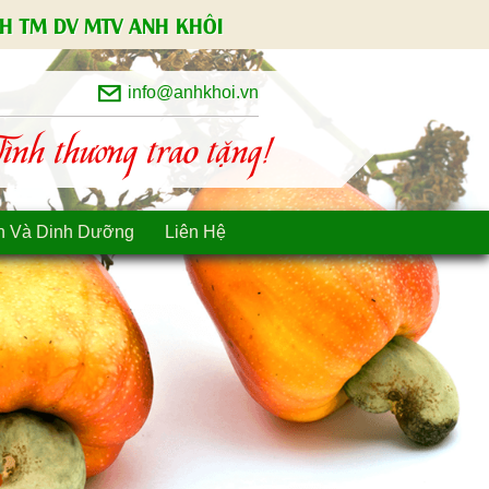
H TM DV MTV ANH KHÔI
info@anhkhoi.vn
nh thương trao tặng!
n Và Dinh Dưỡng
Liên Hệ