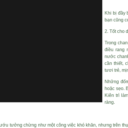
Khi bị đầy 
bạn cũng có
2. Tốt cho 
Trong chan
điều rang 
nước chanh
cần thiết, 
tươi trẻ, m
Những đốm 
hoặc sẹo. 
Kiên trì là
ràng.
ướu tưởng chừng như một công việc khó khăn, nhưng trên thự