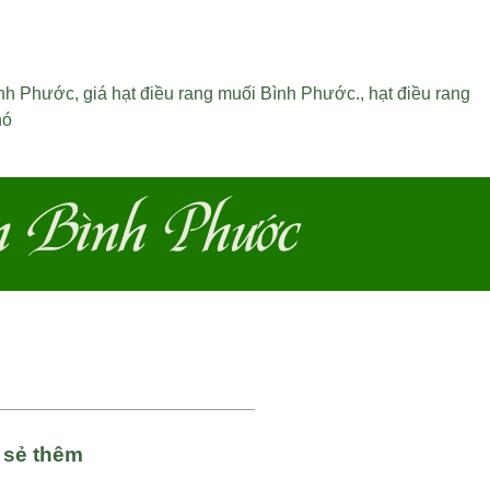
ình Phước
,
giá hạt điều rang muối Bình Phước
.,
hạt điều rang
nó
n Bình Phước
a sẻ thêm