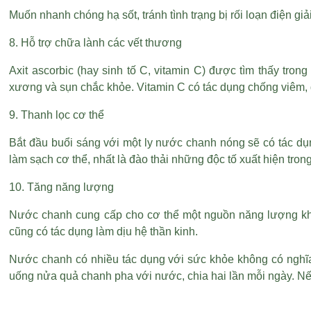
Muốn nhanh chóng hạ sốt, tránh tình trạng bị rối loạn điện gi
8. Hỗ trợ chữa lành các vết thương
Axit ascorbic (hay sinh tố C, vitamin C) được tìm thấy trong
xương và sụn chắc khỏe. Vitamin C có tác dụng chống viêm, đâ
9. Thanh lọc cơ thể
Bắt đầu buổi sáng với một ly nước chanh nóng sẽ có tác dụ
làm sạch cơ thể, nhất là đào thải những độc tố xuất hiện tro
10. Tăng năng lượng
Nước chanh cung cấp cho cơ thể một nguồn năng lượng khi 
cũng có tác dụng làm dịu hệ thần kinh.
Nước chanh có nhiều tác dụng với sức khỏe không có nghĩa
uống nửa quả chanh pha với nước, chia hai lần mỗi ngày. Nế