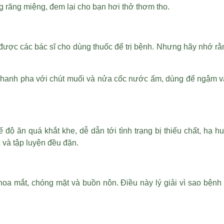
ng răng miệng, đem lại cho bạn hơi thở thơm tho.
ược các bác sĩ cho dùng thuốc để trị bệnh. Nhưng hãy nhớ rằng
anh pha với chút muối và nửa cốc nước ấm, dùng để ngậm vài l
độ ăn quá khắt khe, dễ dẫn tới tình trạng bị thiếu chất, hạ h
và tập luyện đều đặn.
hoa mắt, chóng mặt và buồn nôn. Điều này lý giải vì sao bện