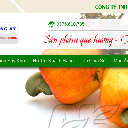
CÔNG TY TNH
0376.610.785
Sản phẩm quê hương - Tì
iều Sấy Khô
Hỗ Trợ Khách Hàng
Tin Chia Sẻ
Món Ă