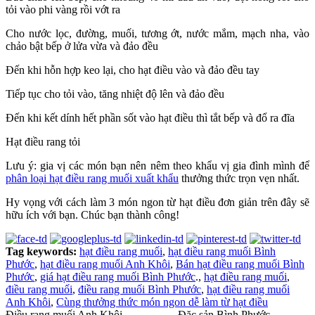
tỏi vào phi vàng rồi vớt ra
Cho nước lọc, đường, muối, tương ớt, nước mắm, mạch nha, vào
chảo bật bếp ở lửa vừa và đảo đều
Đến khi hỗn hợp keo lại, cho hạt điều vào và đảo đều tay
Tiếp tục cho tỏi vào, tăng nhiệt độ lên và đảo đều
Đến khi kết dính hết phần sốt vào hạt điều thì tắt bếp và đổ ra đĩa
Hạt điều rang tỏi
Lưu ý: gia vị các món bạn nên nêm theo khẩu vị gia đình mình để
phân loại hạt điều rang muối xuất khẩu
thưởng thức trọn vẹn nhất.
Hy vọng với cách làm 3 món ngon từ hạt điều đơn giản trên đây sẽ
hữu ích với bạn. Chúc bạn thành công!
Tag keywords:
hạt điều rang muối
,
hạt điều rang muối Bình
Phước
,
hạt điều rang muối Anh Khôi
,
Bán hạt điều rang muối Bình
Phước
,
giá hạt điều rang muối Bình Phước
.,
hạt điều rang muối
,
điều rang muối
,
điều rang muối Bình Phước
,
hạt điều rang muối
Anh Khôi
,
Cùng thưởng thức món ngon dễ làm từ hạt điều
Điều rang muối Anh Khôi
- Đặc sản Bình Phước