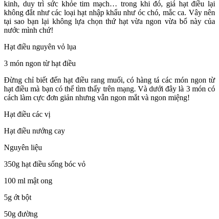
kinh, duy trì sức khỏe tim mạch… trong khi đó, giá hạt điều lại
không đắt như các loại hạt nhập khẩu như óc chó, mắc ca. Vây nên
tại sao bạn lại không lựa chọn thứ hạt vừa ngon vừa bổ này của
nước mình chứ!
Hạt điều nguyên vỏ lụa
3 món ngon từ hạt điều
Đừng chỉ biết đến hạt điều rang muối, có hàng tá các món ngon từ
hạt điều mà bạn có thể tìm thấy trên mạng. Và dưới đây là 3 món có
cách làm cực đơn giản nhưng vẫn ngon mắt và ngon miệng!
Hạt điều các vị
Hạt điều nướng cay
Nguyên liệu
350g hạt điều sống bóc vỏ
100 ml mật ong
5g ớt bột
50g đường