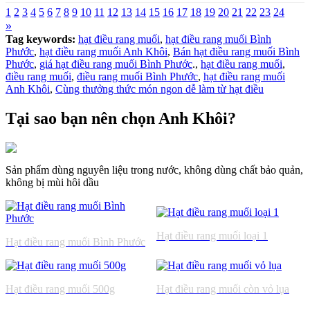
1
2
3
4
5
6
7
8
9
10
11
12
13
14
15
16
17
18
19
20
21
22
23
24
»
Tag keywords:
hạt điều rang muối
,
hạt điều rang muối Bình
Phước
,
hạt điều rang muối Anh Khôi
,
Bán hạt điều rang muối Bình
Phước
,
giá hạt điều rang muối Bình Phước
.,
hạt điều rang muối
,
điều rang muối
,
điều rang muối Bình Phước
,
hạt điều rang muối
Anh Khôi
,
Cùng thưởng thức món ngon dễ làm từ hạt điều
Tại sao bạn nên chọn Anh Khôi?
Sản phẩm dùng nguyên liệu trong nước, không dùng chất bảo quản,
không bị mùi hôi dầu
Hạt điều rang muối loại 1
Hạt điều rang muối Bình Phước
Hạt điều rang muối 500g
Hạt điều rang muối còn vỏ lụa