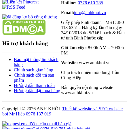
Hotline:
0376.610.785
Email:
info@anhkhoi.vn
Giấy phép kinh doanh - MST: 380
118 6351 - Đăng ký lần đầu ngày
24/10/2018 do Sở kế hoạch & Đầu
tư tỉnh Bình Phước cấp
Hỗ trợ khách hàng
Giờ làm việc:
8:00h AM – 20:00h
PM
Bảo mật thông tin khách
Website:
www.anhkhoi.vn
hàng
Chính sách giao hàng
Chịu trách nhiệm nội dung Trần
Chính sách đổi trả sản
Công Hiệp
phẩm
Hướng dẫn thanh toán
Bản quyền nội dung website
Hướng dẫn đặt mua hàng
www.anhkhoi.vn
Copyright ©
2026 ANH KHÔI.
Thiết kế website và SEO website
bởi Mr Hiệp 0976 137 019
Yêu cầu email báo giá
Gọi 0376.610.785 nhận báo giá