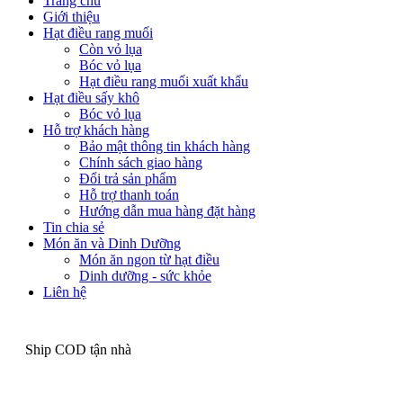
Trang chủ
Giới thiệu
Hạt điều rang muối
Còn vỏ lụa
Bóc vỏ lụa
Hạt điều rang muối xuất khẩu
Hạt điều sấy khô
Bóc vỏ lụa
Hỗ trợ khách hàng
Bảo mật thông tin khách hàng
Chính sách giao hàng
Đổi trả sản phẩm
Hỗ trợ thanh toán
Hướng dẫn mua hàng đặt hàng
Tin chia sẻ
Món ăn và Dinh Dưỡng
Món ăn ngon từ hạt điều
Dinh dưỡng - sức khỏe
Liên hệ
Ship COD tận nhà