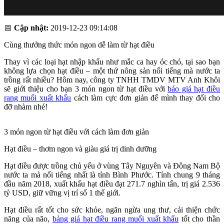
📅
Cập nhật:
2019-12-23 09:14:08
Cùng thưởng thức món ngon dễ làm từ hạt điều
Thay vì các loại hạt nhập khẩu như mắc ca hay óc chó, tại sao bạn
không lựa chọn hạt điều – một thứ nông sản nổi tiếng mà nước ta
trồng rất nhiều? Hôm nay, công ty TNHH TMDV MTV Anh Khôi
sẽ giới thiệu cho bạn 3 món ngon từ hạt điều với
báo giá hạt điều
rang muối xuất khẩu
cách làm cực đơn giản để mình thay đổi cho
đỡ nhàm nhé!
3 món ngon từ hạt điều với cách làm đơn giản
Hạt điều – thơm ngon và giàu giá trị dinh dưỡng
Hạt điều được trồng chủ yếu ở vùng Tây Nguyên và Đông Nam Bộ
nước ta mà nổi tiếng nhất là tỉnh Bình Phước. Tính chung 9 tháng
đầu năm 2018, xuất khẩu hạt điều đạt 271.7 nghìn tấn, trị giá 2.536
tỷ USD, giữ vững vị trí số 1 thế giới.
Hạt điều rất tốt cho sức khỏe, ngăn ngừa ung thư, cải thiện chức
năng của não,
bảng giá hạt điều rang muối xuất khẩu
tốt cho thần