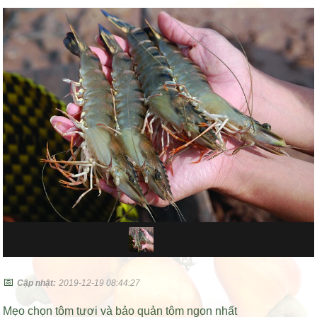
📅
Cập nhật:
2019-12-19 08:44:27
Mẹo chọn tôm tươi và bảo quản tôm ngon nhất