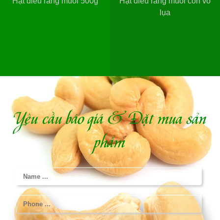
Hạt điều rang muối 500g
Hạt điều rang muối còn vỏ
lụa
Yêu cầu báo giá & Đặt mua sản
phẩm