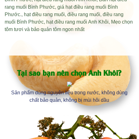
rang muối Bình Phước
,
giá hạt điều rang muối Bình
Phước
.,
hạt điều rang muối
,
điều rang muối
,
điều rang
muối Bình Phước
,
hạt điều rang muối Anh Khôi
,
Mẹo chọn
tôm tươi và bảo quản tôm ngon nhất
Tại sao bạn nên chọn Anh Khôi?
Sản phẩm dùng nguyên liệu trong nước, không dùng
chất bảo quản, không bị mùi hôi dầu