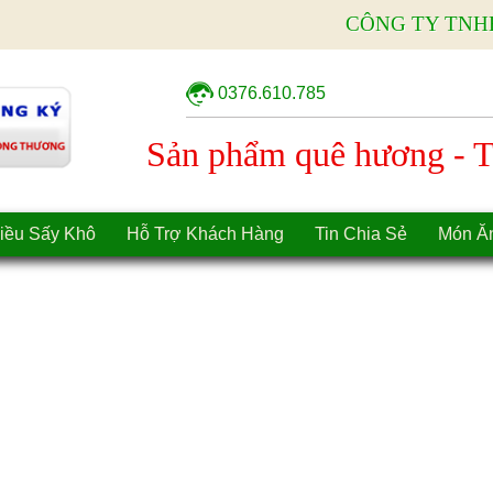
CÔNG TY TNH
0376.610.785
Sản phẩm quê hương - Tì
iều Sấy Khô
Hỗ Trợ Khách Hàng
Tin Chia Sẻ
Món Ă