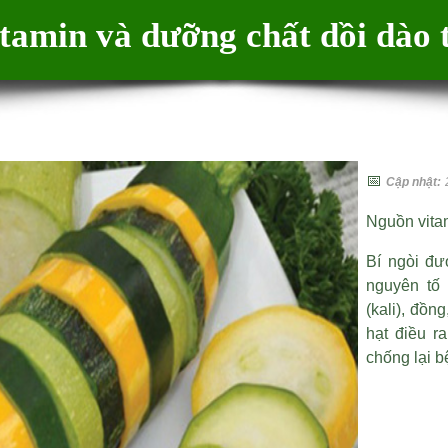
tamin và dưỡng chất dồi dào t
📅
Cập nhật:
Nguồn vitam
Bí ngòi đư
nguyên tố
(kali), đồn
hạt điều r
chống lại b