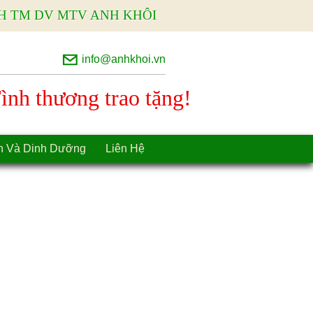
H TM DV MTV ANH KHÔI
info@anhkhoi.vn
nh thương trao tặng!
n Và Dinh Dưỡng
Liên Hệ