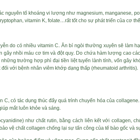
các nguyên tố khoáng vi lượng như magnesium, manganese, pota
ryptophan, vitamin K, folate…rất tốt cho sự phát triển của cơ thể
ễn do có nhiều vitamin C. Ăn bí ngòi thường xuyên sẽ làm h
ây nhồi máu cơ tim và đột quỵ. Do chứa hàm lượng cao các vi
g những trường hợp phì đại tiền liệt tuyến lành tính, vốn gây k
 đối với bệnh nhân viêm khớp dạng thấp (rheumatoid arthritis).
n C, có tác dụng thúc đẩy quá trình chuyển hóa của collagene. 
 giúp mắt luôn khỏe và sáng.
cyanidine) như chất rutin, bằng cách liên kết với collagen, c
ảo vệ chất collagen chống lại sự tấn công của tế bào gốc và s