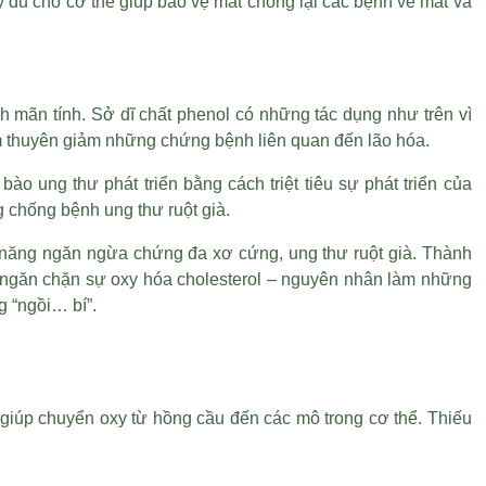
y đủ cho cơ thể giúp bảo vệ mắt chống lại các bệnh về mắt và
h mãn tính. Sở dĩ chất phenol có những tác dụng như trên vì
àm thuyên giảm những chứng bệnh liên quan đến lão hóa.
ào ung thư phát triển bằng cách triệt tiêu sự phát triển của
 chống bệnh ung thư ruột già.
ả năng ngăn ngừa chứng đa xơ cứng, ung thư ruột già. Thành
 ngăn chặn sự oxy hóa cholesterol – nguyên nhân làm những
g “ngồi… bí”.
 giúp chuyển oxy từ hồng cầu đến các mô trong cơ thể. Thiếu