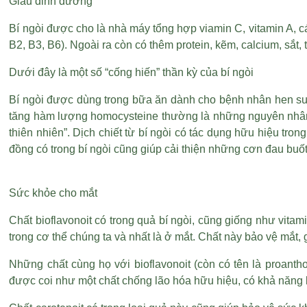
Giàu dinh dưỡng
Bí ngòi được cho là nhà máy tổng hợp viamin C, vitamin A, 
B2, B3, B6). Ngoài ra còn có thêm protein, kẽm, calcium, sắt, t
Dưới đây là một số “cống hiến” thần kỳ của bí ngòi
Bí ngòi được dùng trong bữa ăn dành cho bệnh nhân hen suy
tăng hàm lượng homocysteine thường là những nguyên nhân g
thiên nhiên”. Dịch chiết từ bí ngòi có tác dụng hữu hiệu tron
đồng có trong bí ngòi cũng giúp cải thiện những cơn đau buốt
Sức khỏe cho mắt
Chất bioflavonoit có trong quả bí ngòi, cũng giống như vitami
trong cơ thể chúng ta và nhất là ở mắt. Chất này bảo vệ mắt,
Những chất cùng họ với bioflavonoit (còn có tên là proantho
được coi như một chất chống lão hóa hữu hiệu, có khả năng b