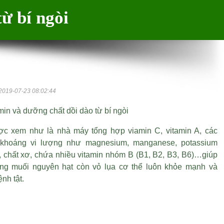
ừ bí ngòi
2019-07-23 08:02:44
in và dưỡng chất dồi dào từ bí ngòi
ợc xem như là nhà máy tổng hợp viamin C, vitamin A, các
 khoáng vi lượng như magnesium, manganese, potassium
g, chất xơ, chứa nhiều vitamin nhóm B (B1, B2, B3, B6)…giúp
ang muối nguyên hạt còn vỏ lụa
cơ thể luôn khỏe mạnh và
ệnh tật.