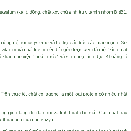
ssium (kali), đồng, chất xơ, chứa nhiều vitamin nhóm B (B1,
.
ạ nồng độ homocysteine và hỗ trợ cấu trúc các mao mạch. Sự
tamin và chất luetin nên bí ngòi được xem là một “kính mát
hó khăn cho việc “thoát nước” và sinh hoạt tình dục. Khoáng tố
Trên thực tế, chất collagene là một loại protein có nhiều nhất
húng giúp tăng độ đàn hồi và linh hoạt cho mắt. Các chất này
ự thoái hóa của các enzym.