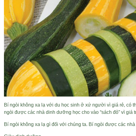
Bí ngòi không xa lạ với du học sinh ở xứ người vì giá rẻ, có t
ngòi được các nhà dinh dưỡng học cho vào “sách đỏ” vì giá 
Bí ngòi không xa lạ gì đối với chúng ta. Bí ngòi được các nhà