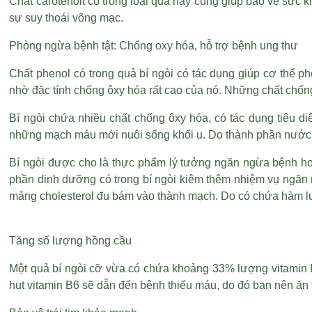
Chất carotenoit có trong loại quả này cũng giúp bảo vệ sức 
sự suy thoái võng mạc.
Phòng ngừa bệnh tật: Chống oxy hóa, hỗ trợ bệnh ung thư
Chất phenol có trong quả bí ngòi có tác dụng giúp cơ thể p
nhờ đặc tính chống ôxy hóa rất cao của nó. Những chất chống
Bí ngòi chứa nhiều chất chống ôxy hóa, có tác dụng tiêu diệ
những mạch máu mới nuôi sống khối u. Do thành phần nước v
Bí ngòi được cho là thực phẩm lý tưởng ngăn ngừa bệnh hoạ
phần dinh dưỡng có trong bí ngòi kiêm thêm nhiệm vụ ngăn
mảng cholesterol đu bám vào thành mạch. Do có chứa hàm lượn
Tăng số lượng hồng cầu
Một quả bí ngòi cỡ vừa có chứa khoảng 33% lượng vitamin B6
hụt vitamin B6 sẽ dẫn đến bệnh thiếu máu, do đó bạn nên ăn t