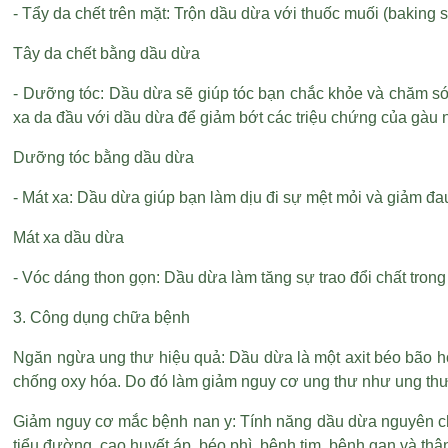
- Tẩy da chết trên mặt: Trộn dầu dừa với thuốc muối (baking
Tây da chết bằng dầu dừa
- Dưỡng tóc: Dầu dừa sẽ giúp tóc bạn chắc khỏe và chăm sóc 
xa da đầu với dầu dừa để giảm bớt các triệu chứng của gàu 
Dưỡng tóc bằng dầu dừa
- Mát xa: Dầu dừa giúp bạn làm dịu đi sự mệt mỏi và giảm đau
Mát xa dầu dừa
- Vóc dáng thon gọn: Dầu dừa làm tăng sự trao đổi chất trong
3. Công dụng chữa bệnh
Ngăn ngừa ung thư hiệu quả: Dầu dừa là một axit béo bão 
chống oxy hóa. Do đó làm giảm nguy cơ ung thư như ung thư r
Giảm nguy cơ mắc bệnh nan y: Tính năng dầu dừa nguyên châ
tiểu đường, cao huyết áp, béo phì, bệnh tim, bệnh gan và thậ