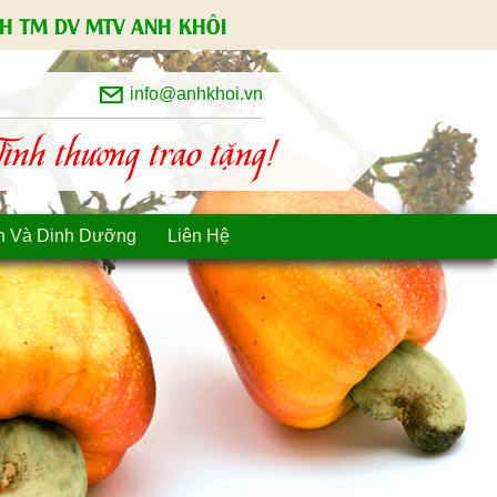
H TM DV MTV ANH KHÔI
info@anhkhoi.vn
nh thương trao tặng!
n Và Dinh Dưỡng
Liên Hệ