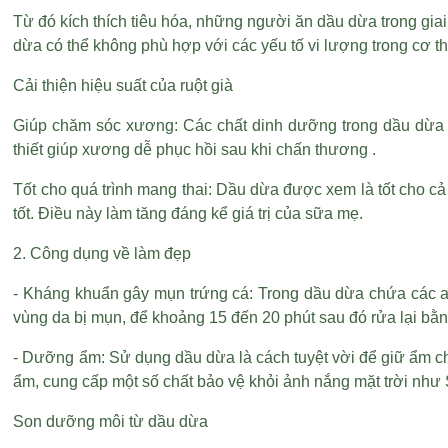
Từ đó kích thích tiêu hóa, những người ăn dầu dừa trong giai
dừa có thể không phù hợp với các yếu tố vi lượng trong cơ th
Cải thiện hiệu suất của ruột già
Giúp chăm sóc xương: Các chất dinh dưỡng trong dầu dừa rất
thiết giúp xương dễ phục hồi sau khi chấn thương .
Tốt cho quá trình mang thai: Dầu dừa được xem là tốt cho 
tốt. Điều này làm tăng đáng kể giá trị của sữa mẹ.
2. Công dụng về làm đẹp
- Kháng khuẩn gây mụn trứng cá: Trong dầu dừa chứa các axit
vùng da bị mụn, để khoảng 15 đến 20 phút sau đó rửa lại bằ
- Dưỡng ẩm: Sử dụng dầu dừa là cách tuyệt vời để giữ ẩm cho
ẩm, cung cấp một số chất bảo vệ khỏi ảnh nắng mặt trời như
Son dưỡng môi từ dầu dừa