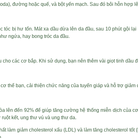
 soda), đường hoặc quế, và bột yến mạch. Sau đó bôi hỗn hợp l
tóc bị hư tổn. Mát xa dầu dừa lên da đầu, sau 10 phút gội lạ
như ngứa, hay bong tróc da đầu.
 cho các cơ bắp. Khi sử dụng, bạn nên thêm vài giọt tinh dầu đ
 cơ thể bạn, cải thiện chức năng của tuyến giáp và hỗ trợ giảm
hòa lên đến 92% để giúp tăng cường hệ thống miễn dịch của cơ
uột kết, ung thư vú và ung thư da.
́t làm giảm cholesterol xấu (LDL) và làm tăng cholesterol tố
n.