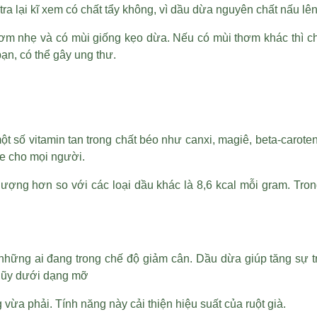
ra lại kĩ xem có chất tẩy không, vì dầu dừa nguyên chất nấu lê
ơm nhẹ và có mùi giống kẹo dừa. Nếu có mùi thơm khác thì c
ạn, có thể gây ung thư.
t số vitamin tan trong chất béo như canxi, magiê, beta-caroten
hỏe cho mọi người.
 lượng hơn so với các loại dầu khác là 8,6 kcal mỗi gram. Tr
ho những ai đang trong chế độ giảm cân. Dầu dừa giúp tăng s
 lũy dưới dạng mỡ
 vừa phải. Tính năng này cải thiện hiệu suất của ruột già.