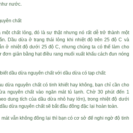
 như nước.
uyên chất
một chất lỏng, đó là sự thật nhưng nó rất dễ trở thành một
rắn. Dầu dừa ở trạng thái lỏng khi nhiệt độ trên 25 độ C và
 rắn ở nhiệt độ dưới 25 độ C, nhưng chúng ta có thể làm cho
ư đơn giản bằng
hạt điều rang muối xuất khẩu
cách đun nóng
biết dầu dừa nguyên chất với dầu dừa có tạp chất:
ầu dừa nguyên chất có tinh khiết hay không, bạn chỉ cần cho
ừa nguyên chất vào ngăn mát tủ lạnh. Chờ 30 phút đến 1
theo dung tích của dầu dừa nhỏ hay lớn), trong nhiệt độ dưới
 dầu dừa nguyên chất sẽ bắt đầu đông đặc lại hoàn toàn.
mát vẫn không đông lại thì bạn có cơ sở để nghi ngờ độ tinh