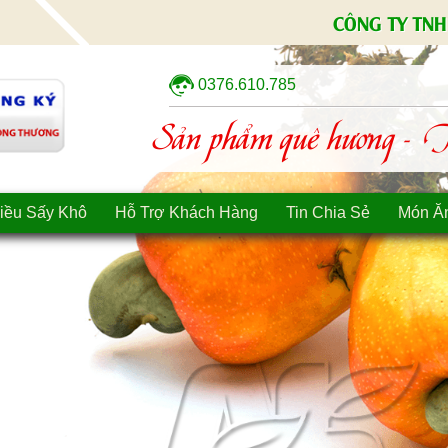
CÔNG TY TNH
0376.610.785
Sản phẩm quê hương - Tì
iều Sấy Khô
Hỗ Trợ Khách Hàng
Tin Chia Sẻ
Món Ă