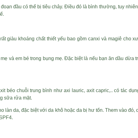
 đoạn đầu có thể bị tiêu chảy. Điều đó là bình thường, tuy nhi
ể.
 giàu khoáng chất thiết yếu bao gồm canxi và magiê cho xương
cả mẹ và em bé trong bụng mẹ. Đặc biệt là nếu bạn ăn dầu dừa 
 béo chuỗi trung bình như axi lauric, axit capric,.. có tác d
ng sữa rửa mặt.
 làn da, đặc biệt với da khô hoặc da bị hư tổn. Them vào đó,
 SPF4.