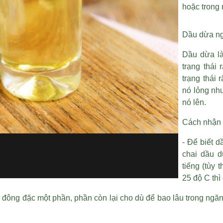
hoặc trong
Dầu dừa ng
Dầu dừa là 
trạng thái 
trạng thái
nó lỏng nh
nó lên.
Cách nhận 
- Để biết d
chai dầu d
tiếng (tùy 
25 độ C thì
đông đặc một phần, phần còn lại cho dù để bao lâu trong ngăn 