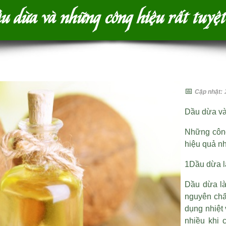
 dừa và những công hiệu rất tuyệt
📅
Cập nhật:
Dầu dừa và 
Những công
hiệu quả nh
1Dầu dừa l
Dầu dừa là d
nguyên chấ
dụng nhiệt 
nhiều khi 