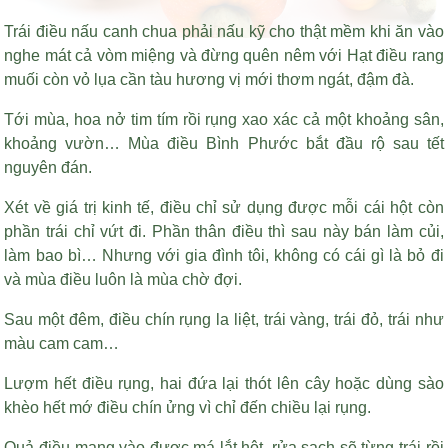
Trái điều nấu canh chua phải nấu kỹ cho thật mềm khi ăn vào
nghe mát cả vòm miệng và đừng quên nêm với
Hạt điều rang
muối còn vỏ lụa
cần tàu hương vị mới thơm ngát, đậm đà.
Tới mùa, hoa nở tim tím rồi rụng xao xác cả một khoảng sân,
khoảng vườn… Mùa điều Bình Phước bắt đầu rộ sau tết
nguyên đán.
Xét về giá trị kinh tế, điều chỉ sử dụng được mỗi cái hột còn
phần trái chỉ vứt đi. Phần thân điều thì sau này bán làm củi,
làm bao bì… Nhưng với gia đình tôi, không có cái gì là bỏ đi
và mùa điều luôn là mùa chờ đợi.
Sau một đêm, điều chín rụng la liệt, trái vàng, trái đỏ, trái như
màu cam cam…
Lượm hết điều rụng, hai đứa lại thót lên cây hoặc dùng sào
khèo hết mớ điều chín ửng vì chỉ đến chiều lại rụng.
Quả điều mang vào được má lắt hột, rửa sạch sẽ từng trái rồi