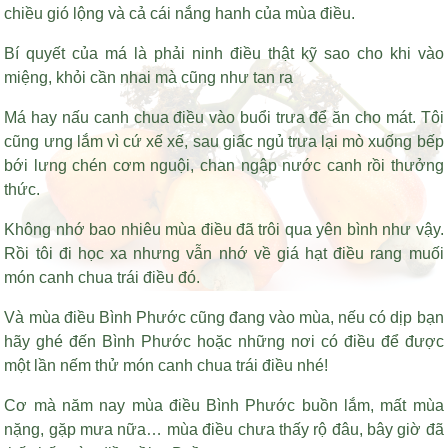
chiều gió lộng và cả cái nắng hanh của mùa điều.
Bí quyết của má là phải ninh điều thật kỹ sao cho khi vào
miệng, khỏi cần nhai mà cũng như tan ra
Má hay nấu canh chua điều vào buổi trưa để ăn cho mát. Tôi
cũng ưng lắm vì cứ xế xế, sau giấc ngủ trưa lại mò xuống bếp
bới lưng chén cơm nguội, chan ngập nước canh rồi thưởng
thức.
Không nhớ bao nhiêu mùa điều đã trôi qua yên bình như vậy.
Rồi tôi đi học xa nhưng vẫn nhớ về
giá hạt điều rang muối
món canh chua trái điều đó.
Và mùa điều Bình Phước cũng đang vào mùa, nếu có dịp bạn
hãy ghé đến Bình Phước hoặc những nơi có điều để được
một lần nếm thử món canh chua trái điều nhé!
Cơ mà năm nay mùa điều Bình Phước buồn lắm, mất mùa
nặng, gặp mưa nữa… mùa điều chưa thấy rộ đâu, bây giờ đã