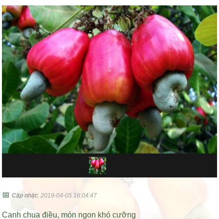
📅
Cập nhật:
2019-04-05 16:04:47
Canh chua điều, món ngon khó cưỡng