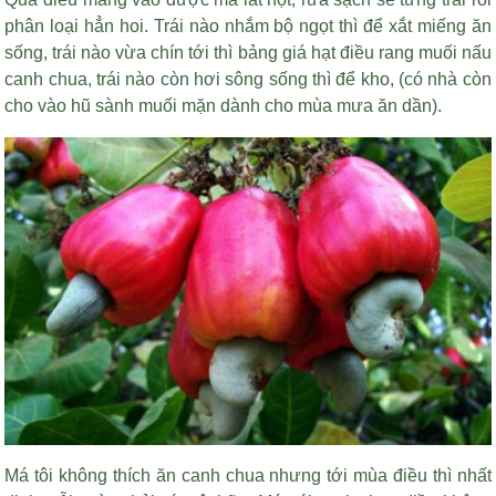
phân loại hẳn hoi. Trái nào nhắm bộ ngọt thì để xắt miếng ăn
sống, trái nào vừa chín tới thì
bảng giá hạt điều rang muối
nấu
canh chua, trái nào còn hơi sông sống thì để kho, (có nhà còn
cho vào hũ sành muối mặn dành cho mùa mưa ăn dần).
Má tôi không thích ăn canh chua nhưng tới mùa điều thì nhất