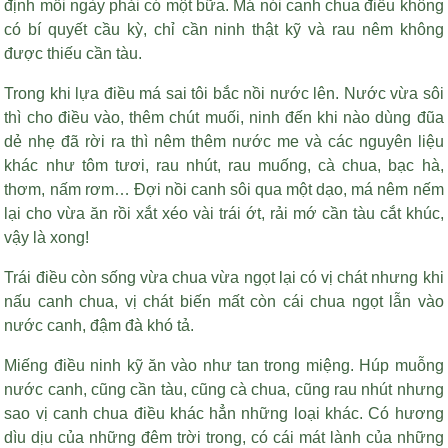
định mỗi ngày phải có một bữa. Má nói canh chua điều không
có bí quyết cầu kỳ, chỉ cần ninh thật kỹ và rau nêm không
được thiếu cần tàu.
Trong khi lựa điều má sai tôi bắc nồi nước lên. Nước vừa sôi
thì cho điều vào, thêm chút muối, ninh đến khi nào dùng đũa
dẻ nhẹ đã rời ra thì nêm thêm nước me và các nguyên liệu
khác như tôm tươi, rau nhút, rau muống, cà chua, bạc hà,
thơm, nấm rơm… Đợi nồi canh sôi qua một dạo, má nêm nếm
lại cho vừa ăn rồi xắt xéo vài trái ớt, rải mớ cần tàu cắt khúc,
vậy là xong!
Trái điều còn sống vừa chua vừa ngọt lại có vị chát nhưng khi
nấu canh chua, vị chát biến mất còn cái chua ngọt lẫn vào
nước canh, đậm đà khó tả.
Miếng điều ninh kỹ ăn vào như tan trong miệng. Húp muỗng
nước canh, cũng cần tàu, cũng cà chua, cũng rau nhút nhưng
sao vị canh chua điều khác hẳn những loại khác. Có hương
dìu dịu của những đêm trời trong, có cái mát lành của những