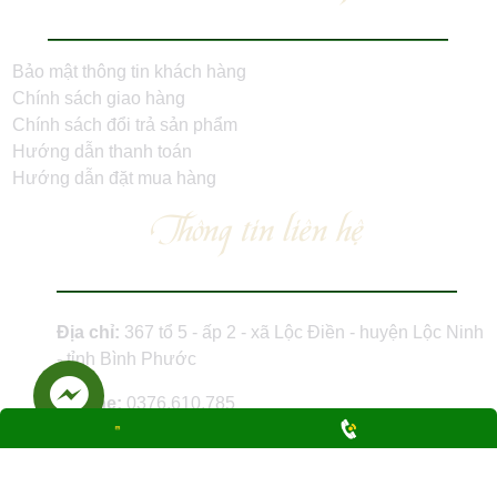
Bảo mật thông tin khách hàng
Chính sách giao hàng
Chính sách đổi trả sản phẩm
Hướng dẫn thanh toán
Hướng dẫn đặt mua hàng
Thông tin liên hệ
Địa chỉ:
367 tổ 5 - ấp 2 - xã Lộc Điền - huyện Lộc Ninh
- tỉnh Bình Phước
Hotline:
0376.610.785
Email:
info@anhkhoi.vn
Giấy phép kinh doanh - MST: 380 118 6351 - Đăng ký