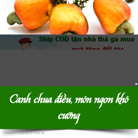
Canh chua điều, món ngon khó
cưỡng
Home
›
Thông tin chia sẻ