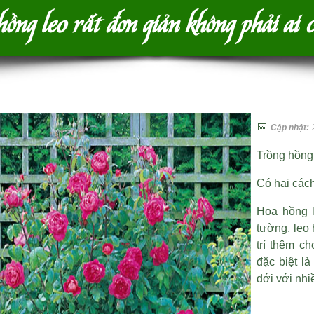
ng leo rất đơn giản không phải ai 
📅
Cập nhật:
Trồng hồng 
Có hai cách
Hoa hồng l
tường, leo
trí thêm c
đặc biệt l
đới với nhi