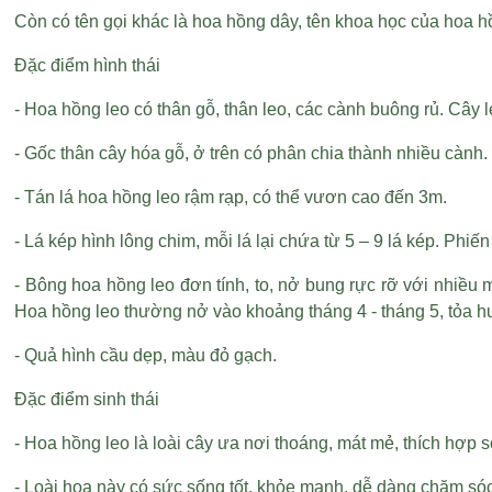
Còn có tên gọi khác là hoa hồng dây, tên khoa học của hoa h
Đặc điểm hình thái
- Hoa hồng leo có thân gỗ, thân leo, các cành buông rủ. C
- Gốc thân cây hóa gỗ, ở trên có phân chia thành nhiều càn
- Tán lá hoa hồng leo rậm rạp, có thể vươn cao đến 3m.
- Lá kép hình lông chim, mỗi lá lại chứa từ 5 – 9 lá kép. Phiế
- Bông hoa hồng leo đơn tính, to, nở bung rực rỡ với nhiều 
Hoa hồng leo thường nở vào khoảng tháng 4 - tháng 5, tỏa 
- Quả hình cầu dẹp, màu đỏ gạch.
Đặc điểm sinh thái
- Hoa hồng leo là loài cây ưa nơi thoáng, mát mẻ, thích hợp
- Loài hoa này có sức sống tốt, khỏe mạnh, dễ dàng chăm só