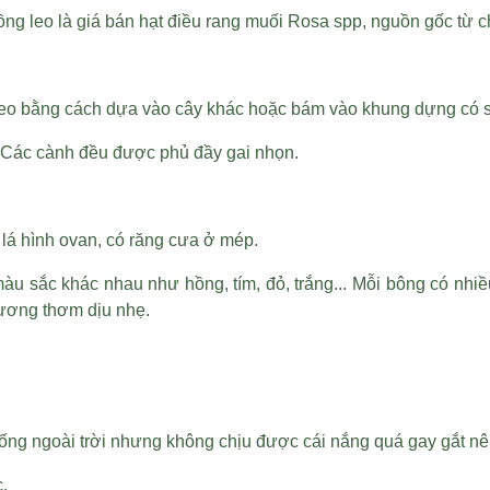
ồng leo là
giá bán hạt điều rang muối
Rosa spp, nguồn gốc từ c
ây leo bằng cách dựa vào cây khác hoặc bám vào khung dựng có
h. Các cành đều được phủ đầy gai nhọn.
n lá hình ovan, có răng cưa ở mép.
màu sắc khác nhau như hồng, tím, đỏ, trắng... Mỗi bông có nhiề
hương thơm dịu nhẹ.
 sống ngoài trời nhưng không chịu được cái nắng quá gay gắt 
c.