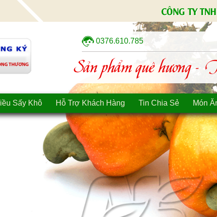
CÔNG TY TNH
0376.610.785
Sản phẩm quê hương - Tì
iều Sấy Khô
Hỗ Trợ Khách Hàng
Tin Chia Sẻ
Món Ă