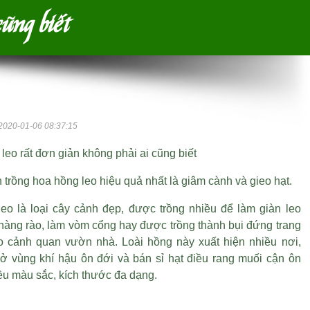
cũng biết
2020-01-06 08:37:15
leo rất đơn giản không phải ai cũng biết
 trồng hoa hồng leo hiệu quả nhất là giâm cành và gieo hạt.
eo là loại cây cảnh đẹp, được trồng nhiều để làm giàn leo
 hàng rào, làm vòm cổng hay được trồng thành bụi đứng trang
ho cảnh quan vườn nhà. Loài hồng này xuất hiện nhiều nơi,
à ở vùng khí hậu ôn đới và
bán sỉ hạt điều rang muối
cận ôn
ều màu sắc, kích thước đa dạng.