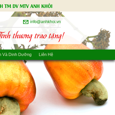
H TM DV MTV ANH KHÔI
info@anhkhoi.vn
nh thương trao tặng!
n Và Dinh Dưỡng
Liên Hệ