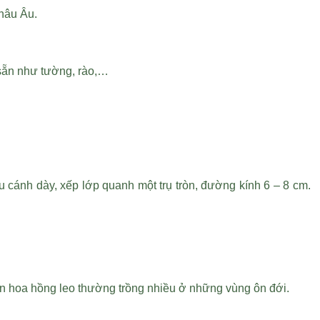
hâu Âu.
 sẵn như tường, rào,…
u cánh dày, xếp lớp quanh một trụ tròn, đường kính 6 – 8 cm.
nên hoa hồng leo thường trồng nhiều ở những vùng ôn đới.