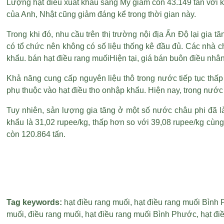
Lượng hạt điều xuất khẩu sang Mỹ giảm còn 43.149 tấn với k
của Anh, Nhật cũng giảm đáng kể trong thời gian này.
Trong khi đó, nhu cầu trên thị trường nội địa Ấn Độ lại gia
có tổ chức nên không có số liệu thống kê đầu đủ. Các nhà c
khẩu.
bán hạt điều rang muối
Hiện tại, giá bán buôn điều nhân
Khả năng cung cấp nguyên liệu thô trong nước tiếp tục thấ
phụ thuộc vào hạt điều tho onhập khẩu. Hiện nay, trong nước
Tuy nhiên, sản lượng gia tăng ở một số nước châu phi đã l
khẩu là 31,02 rupee/kg, thấp hơn so với 39,08 rupee/kg cùng
còn 120.864 tấn.
Tag keywords:
hạt điều rang muối
,
hạt điều rang muối Bình
muối
,
điều rang muối
,
hạt điều rang muối Bình Phước
,
hạt đi