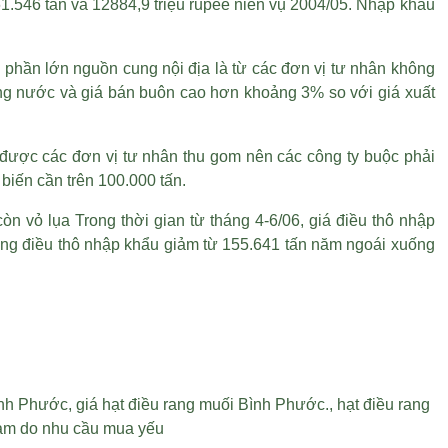
1.546 tấn và 12884,9 triệu rupee niên vụ 2004/05. Nhập khẩu
o phần lớn nguồn cung nội địa là từ các đơn vị tư nhân không
rong nước và giá bán buôn cao hơn khoảng 3% so với giá xuất
 được các đơn vị tư nhân thu gom nên các công ty buộc phải
biến cần trên 100.000 tấn.
còn vỏ lụa
Trong thời gian từ tháng 4-6/06, giá điều thô nhập
lượng điều thô nhập khẩu giảm từ 155.641 tấn năm ngoái xuống
ình Phước
,
giá hạt điều rang muối Bình Phước
.,
hạt điều rang
iảm do nhu cầu mua yếu