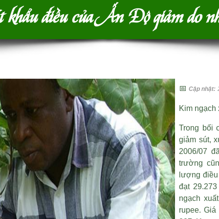
t khẩu điều của Ấn Độ giảm do n
📅
Cập nhật:
Kim ngạch 
Trong bối 
giảm sút, 
2006/07 đ
trường cũn
lượng điều
đạt 29.273
ngạch xuất
rupee. Giá