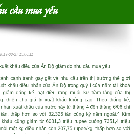
hu cầu mua yếu
2019-03-27 15:06:11
xuất khẩu điều của Ấn Độ giảm do nhu cầu mua yếu
cảnh cạnh tranh gay gắt và nhu cầu trên thị trường thế giới
xuất khẩu điều nhân của Ấn Độ trong quý I của năm tài khoá
ã giảm đáng kể.
hạt điều rang muối
Sự trầm lắng của thị
g khiến cho giá trị xuất khẩu không cao. Theo thống kê,
 nhân xuất khẩu của nước này từ tháng 4 đến tháng 6/06 chỉ
 tấn, thấp hơn so với 32.326 tấn cùng kỳ năm ngoái.^ Kim
 khẩu cũng giảm từ 6081,3 triệu rupee xuống 7351,4 triệu
 mỗi một kg điều nhân còn 207,75 rupee/kg, thấp hơn so với