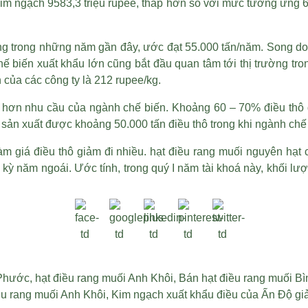
im ngạch 9583,3 triệu rupee, thấp hơn so với mức tương ứng 6
 tăng trong những năm gần đây, ước đạt 55.000 tấn/năm. Song d
hế biến xuất khẩu lớn cũng bắt đầu quan tâm tới thị trường t
 của các công ty là 212 rupee/kg.
p hơn nhu cầu của ngành chế biến. Khoảng 60 – 70% điều thô
 sản xuất được khoảng 50.000 tấn điều thô trong khi ngành chế 
àm giá điều thô giảm đi nhiều.
hạt điều rang muối nguyên hạt 
 kỳ năm ngoái. Ước tính, trong quý I năm tài khoá này, khối 
 Phước
,
hạt điều rang muối Anh Khôi
,
Bán hạt điều rang muối B
ều rang muối Anh Khôi
,
Kim ngạch xuất khẩu điều của Ấn Độ g