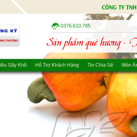
CÔNG TY TNH
0376.610.785
Sản phẩm quê hương - Tì
iều Sấy Khô
Hỗ Trợ Khách Hàng
Tin Chia Sẻ
Món Ă