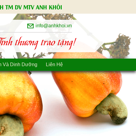
H TM DV MTV ANH KHÔI
info@anhkhoi.vn
nh thương trao tặng!
n Và Dinh Dưỡng
Liên Hệ