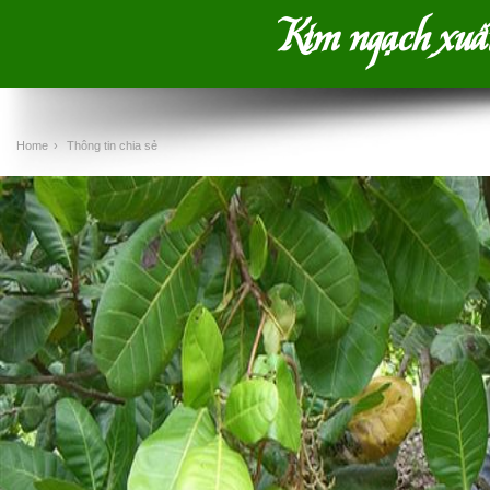
Kim ngạch xuấ
Home
›
Thông tin chia sẻ