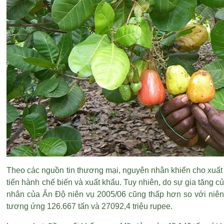
Theo các nguồn tin thương mại, nguyên nhân khiến cho xuất 
tiến hành chế biến và xuất khẩu. Tuy nhiên, do sự gia tăng c
nhân của Ấn Độ niên vụ 2005/06 cũng thấp hơn so với niên 
tương ứng 126.667 tấn và 27092,4 triệu rupee.