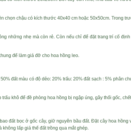
nên chọn chậu có kích thước 40x40 cm hoặc 50x50cm. Trong trư
g những nhẹ mà còn rẻ. Còn nếu chỉ để đặt trang trí cố định
khung để làm giá đỡ cho hoa hồng leo.
sau: 50% đất màu có độ dẻo: 20% trấu: 20% đất sạch : 5% phân 
trấu khô để đề phòng hoa hồng bị ngập úng, gây thối gốc, chết
bao đất bọc ở gốc cây, giữ nguyên bầu đất. Đặt cây hoa hồng v
à không lấp giá thể đất trồng qua mắt ghép.