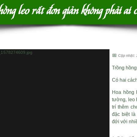
ng leo rất đơn giản không phải ai 
📅
Cập nhật:
Trồng hồng 
Có hai cách
Hoa hồng l
tường, leo
trí thêm c
đặc biệt l
đới với nhi