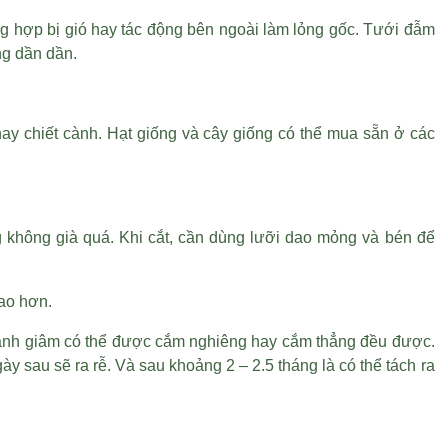
ờng hợp bị gió hay tác động bên ngoài làm lỏng gốc. Tưới đẫm
ng dần dần.
ay chiết cành. Hạt giống và cây giống có thể mua sẵn ở các
 không già quá. Khi cắt, cần dùng lưỡi dao mỏng và bén để
cao hơn.
Cành giâm có thể được cắm nghiêng hay cắm thẳng đều được.
sau sẽ ra rễ. Và sau khoảng 2 – 2.5 tháng là có thể tách ra