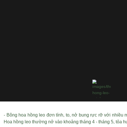
- Bông hoa hồng leo đơn tính, to, nở bung rực rỡ với nhiều 
Hoa hồng leo thường nở vào khoảng tháng 4 - tháng 5, tỏa 