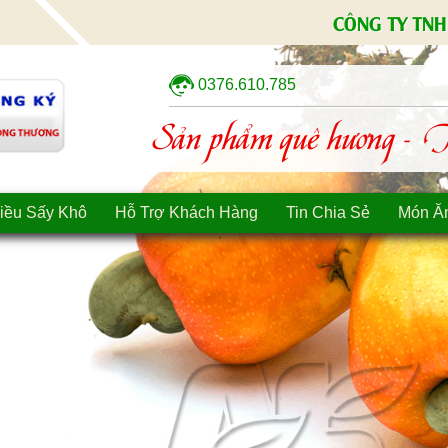
CÔNG TY TNH
0376.610.785
Sản phẩm quê hương - Tì
iều Sấy Khô
Hỗ Trợ Khách Hàng
Tin Chia Sẻ
Món Ă