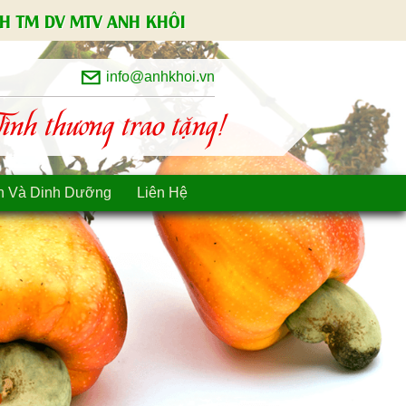
H TM DV MTV ANH KHÔI
info@anhkhoi.vn
nh thương trao tặng!
n Và Dinh Dưỡng
Liên Hệ