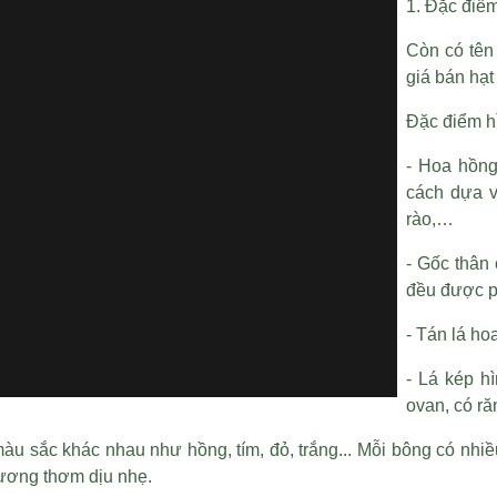
1. Đặc điể
Còn có tên
giá bán hạt
Đặc điểm hì
- Hoa hồng
cách dựa 
rào,…
- Gốc thân
đều được p
- Tán lá ho
- Lá kép hì
ovan, có r
màu sắc khác nhau như hồng, tím, đỏ, trắng... Mỗi bông có nhiề
hương thơm dịu nhẹ.