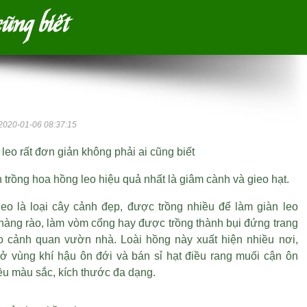
cũng biết
2020-01-06 08:37:15
leo rất đơn giản không phải ai cũng biết
 trồng hoa hồng leo hiệu quả nhất là giâm cành và gieo hạt.
eo là loại cây cảnh đẹp, được trồng nhiều để làm giàn leo
 hàng rào, làm vòm cổng hay được trồng thành bụi đứng trang
ho cảnh quan vườn nhà. Loài hồng này xuất hiện nhiều nơi,
à ở vùng khí hậu ôn đới và
bán sỉ hạt điều rang muối
cận ôn
ều màu sắc, kích thước đa dạng.