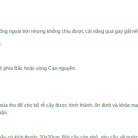
 sống ngoài trời nhưng không chịu được cái nắng quá gay gắt 
c.
là ở phía Bắc hoặc vùng Cao nguyên.
ùa thu để cho bộ rễ cây được hình thành, ổn định và khỏe mạn
uân.
chậu có kích thước 20x20cm. Bởi cây còn nhỏ, nhu cầu về nướ