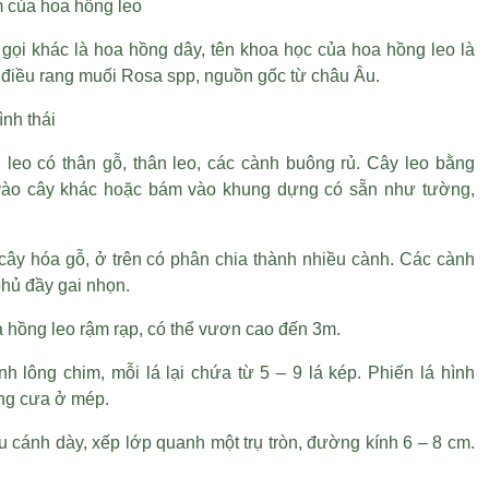
m của hoa hồng leo
 gọi khác là hoa hồng dây, tên khoa học của hoa hồng leo là
 điều rang muối
Rosa spp, nguồn gốc từ châu Âu.
nh thái
 leo có thân gỗ, thân leo, các cành buông rủ. Cây leo bằng
vào cây khác hoặc bám vào khung dựng có sẵn như tường,
 cây hóa gỗ, ở trên có phân chia thành nhiều cành. Các cành
hủ đầy gai nhọn.
a hồng leo rậm rạp, có thể vươn cao đến 3m.
nh lông chim, mỗi lá lại chứa từ 5 – 9 lá kép. Phiến lá hình
ăng cưa ở mép.
u cánh dày, xếp lớp quanh một trụ tròn, đường kính 6 – 8 cm.