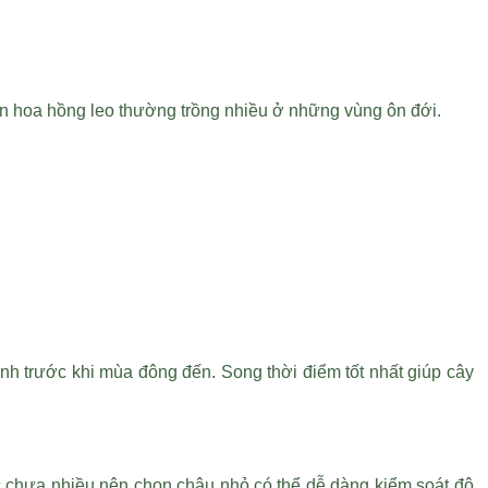
nên hoa hồng leo thường trồng nhiều ở những vùng ôn đới.
h trước khi mùa đông đến. Song thời điểm tốt nhất giúp cây
c chưa nhiều nên chọn chậu nhỏ có thể dễ dàng kiểm soát độ