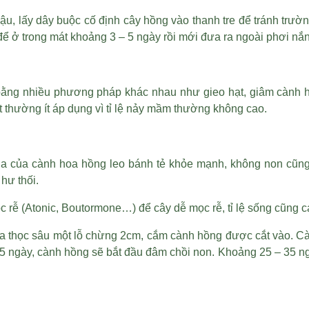
ậu, lấy dây buộc cố định cây hồng vào thanh tre để tránh trư
để ở trong mát khoảng 3 – 5 ngày rồi mới đưa ra ngoài phơi nắ
bằng nhiều phương pháp khác nhau như gieo hạt, giâm cành h
thường ít áp dụng vì tỉ lệ nảy mầm thường không cao.
ũa của cành hoa hồng leo bánh tẻ khỏe mạnh, không non cũng
 hư thối.
c rễ (Atonic, Boutormone…) để cây dễ mọc rễ, tỉ lệ sống cũng 
đũa thọc sâu một lỗ chừng 2cm, cắm cành hồng được cắt vào. 
ngày, cành hồng sẽ bắt đầu đâm chồi non. Khoảng 25 – 35 ngày 