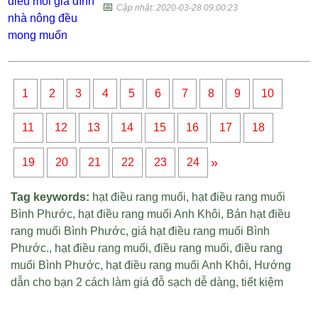
📅
Cập nhật: 2020-03-28 09:00:23
1
2
3
4
5
6
7
8
9
10
11
12
13
14
15
16
17
18
»
19
20
21
22
23
24
Tag keywords:
hạt điều rang muối
,
hạt điều rang muối
Bình Phước
,
hạt điều rang muối Anh Khôi
,
Bán hạt điều
rang muối Bình Phước
,
giá hạt điều rang muối Bình
Phước
.,
hạt điều rang muối
,
điều rang muối
,
điều rang
muối Bình Phước
,
hạt điều rang muối Anh Khôi
,
Hướng
dẫn cho bạn 2 cách làm giá đỗ sạch dễ dàng
,
tiết kiệm