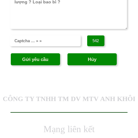
CÔNG TY TNHH TM DV MTV ANH KHÔI
Mạng liên kết