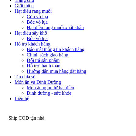
Trang chủ
Giới thiệu
Hạt điều rang muối
Còn vỏ lụa
Bóc vỏ lụa
Hạt điều rang muối xuất khẩu
Hạt điều sấy khô
Bóc vỏ lụa
Hỗ trợ khách hàng
Bảo mật thông tin khách hàng
Chính sách giao hàng
Đổi trả sản phẩm
Hỗ trợ thanh toán
Hướng dẫn mua hàng đặt hàng
Tin chia sẻ
Món ăn và Dinh Dưỡng
Món ăn ngon từ hạt điều
Dinh dưỡng - sức khỏe
Liên hệ
Ship COD tận nhà