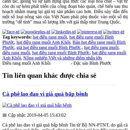
canh tác, giống và sự lạm dụng quá mức các loại hoá chất – vật tư
còn do sự kém phát triển của công đoạn bảo quản, chế biến sau thu
hoạch nhằm mang lại giá trị sản phẩm cao hơn. Điều này dẫn đến
một số loại nông sản của Việt Nam phải phụ thuộc vào một số thị
trường "dễ tính" mua số lượng lớn với giá thấp như Trung Quốc.
Tag keywords:
hạt điều rang muối
,
hạt điều rang muối Bình
Phước
,
hạt điều rang muối Anh Khôi
,
Bán hạt điều rang muối Bình
Phước
,
giá hạt điều rang muối Bình Phước
.,
hạt điều rang muối
,
điều rang muối
,
hạt điều rang muối Bình Phước
,
hạt điều rang muối
Anh Khôi
,
Nông nghiệp Việt và những điểm nhấn lớn
Điều rang muối Anh Khôi
- Đặc sản Bình Phước
Tin liên quan khác được chia sẻ
Cà phê lao đao vì giá quá bấp bênh
📅
Cập nhật: 2019-04-05 15:43:02
Cà phê lao đao vì giá quá bấp bênh Tin từ Bộ NN-PTNT, do giá cà