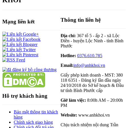
KHÔI
Thông tin liên hệ
Mạng liên kết
Địa chỉ:
367 tổ 5 - ấp 2 - xã Lộc
Điền - huyện Lộc Ninh - tỉnh Bình
Phước
Hotline:
0376.610.785
Email:
info@anhkhoi.vn
Giấy phép kinh doanh - MST: 380
118 6351 - Đăng ký lần đầu ngày
24/10/2018 do Sở kế hoạch & Đầu
tư tỉnh Bình Phước cấp
Hỗ trợ khách hàng
Giờ làm việc:
8:00h AM – 20:00h
PM
Bảo mật thông tin khách
Website:
www.anhkhoi.vn
hàng
Chính sách giao hàng
Chịu trách nhiệm nội dung Trần
Chính sách đổi trả sản