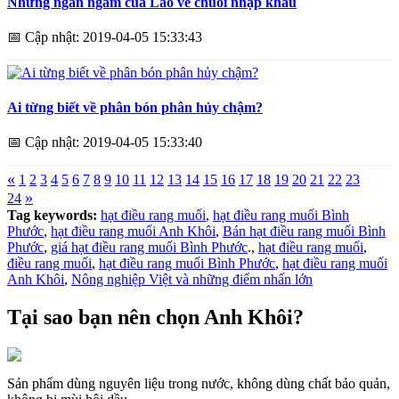
Những ngán ngẩm của Lào về chuối nhập khẩu
📅
Cập nhật: 2019-04-05 15:33:43
Ai từng biết về phân bón phân hủy chậm?
📅
Cập nhật: 2019-04-05 15:33:40
«
1
2
3
4
5
6
7
8
9
10
11
12
13
14
15
16
17
18
19
20
21
22
23
»
24
Tag keywords:
hạt điều rang muối
,
hạt điều rang muối Bình
Phước
,
hạt điều rang muối Anh Khôi
,
Bán hạt điều rang muối Bình
Phước
,
giá hạt điều rang muối Bình Phước
.,
hạt điều rang muối
,
điều rang muối
,
hạt điều rang muối Bình Phước
,
hạt điều rang muối
Anh Khôi
,
Nông nghiệp Việt và những điểm nhấn lớn
Tại sao bạn nên chọn Anh Khôi?
Sản phẩm dùng nguyên liệu trong nước, không dùng chất bảo quản,