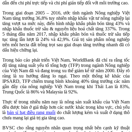
dẫn đến chi phí trực tiếp và chi phí gián tiếp đối với môi trường cao.
Trong giai đoạn 2005 – 2016, ước tính ngành Nông nghiệp Việt
Nam tăng trưởng 36,8% tuy nhiên nhập khẩu vật tư nông nghiệp lại
tăng vượt xa mức này, điển hình nhập khẩu phân bón tăng 43% và
nhập khẩu thuốc trừ sâu & nguyên liệu hoá chất tăng 337%. Trong
5 tháng đầu năm 2017, nhập khẩu phân bón và thuốc trừ sâu tiếp
tục tăng lần lượt là 24% và 42,9%. Giá trị sản phẩm nông nghiệp
trên mỗi hecta đất trồng trọt sau giai đoạn tăng trưởng nhanh đã có
dấu hiệu chững lại.
Trong báo cáo phát triển Việt Nam, WorldBank đã chỉ ra rằng tốc
độ tăng năng suất yếu tố tổng hợp (TFP) trong ngành Nông nghiệp
của Việt Nam đã và đang trong xu thế giảm kể từ năm 2000. Đây rõ
ràng là xu hướng đáng lo ngại. Theo một thống kê khác của
IPSARD, TFP chiếm trung bình khoảng 40% tăng trưởng các năm
gần đây của nông nghiệp Việt Nam trong khi Thái Lan là 83%,
Trung Quốc là 86% và Malaysia là 92%.
Thực tế trong nhiều năm nay là nông sản xuất khẩu của Việt Nam
đều được bán ở giá thấp hơn các nước khác trong khu vực, chủ yếu
là
bán sỉ hạt điều rang muối
do chất lượng kém và xuất ở dạng thô
chưa mang lại giá trị gia tăng cao.
BVSC cho rằng nguyên nhân quan trọng nhất bên cạnh kỹ thuật