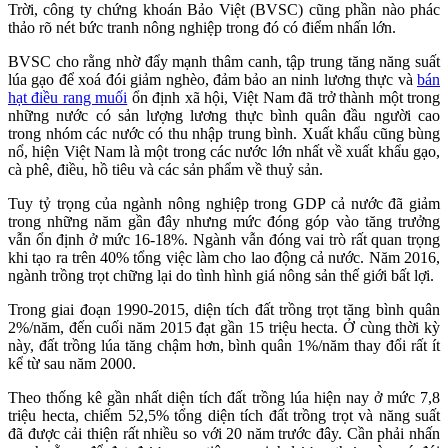
Trời, công ty chứng khoán Bảo Việt (BVSC) cũng phần nào phác
thảo rõ nét bức tranh nông nghiệp trong đó có điểm nhấn lớn.
BVSC cho rằng nhờ đẩy mạnh thâm canh, tập trung tăng năng suất
lúa gạo để xoá đói giảm nghèo, đảm bảo an ninh lương thực và
bán
hạt điều rang muối
ổn định xã hội, Việt Nam đã trở thành một trong
những nước có sản lượng lương thực bình quân đầu người cao
trong nhóm các nước có thu nhập trung bình. Xuất khẩu cũng bùng
nổ, hiện Việt Nam là một trong các nước lớn nhất về xuất khẩu gạo,
cà phê, điều, hồ tiêu và các sản phẩm về thuỷ sản.
Tuy tỷ trọng của ngành nông nghiệp trong GDP cả nước đã giảm
trong những năm gần đây nhưng mức đóng góp vào tăng trưởng
vẫn ổn định ở mức 16-18%. Ngành vẫn đóng vai trò rất quan trọng
khi tạo ra trên 40% tổng việc làm cho lao động cả nước. Năm 2016,
ngành trồng trọt chững lại do tình hình giá nông sản thế giới bất lợi.
Trong giai đoạn 1990-2015, diện tích đất trồng trọt tăng bình quân
2%/năm, đến cuối năm 2015 đạt gần 15 triệu hecta. Ở cùng thời kỳ
này, đất trồng lúa tăng chậm hơn, bình quân 1%/năm thay đổi rất ít
kể từ sau năm 2000.
Theo thống kê gần nhất diện tích đất trồng lúa hiện nay ở mức 7,8
triệu hecta, chiếm 52,5% tổng diện tích đất trồng trọt và năng suất
đã được cải thiện rất nhiều so với 20 năm trước đây. Cần phải nhấn