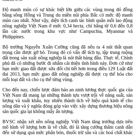
Độ manh mún có sự khác biệt lớn giữa các vùng trong đó đồng
bằng sông Hồng và Trung du miền núi phía Bắc có mức độ manh
mún cao nhất. Như vậy, diện tích canh tác bình quân mỗi lao động
nông nghiệp Việt Nam ở mức 0,34 hecta, chỉ bằng từ 0,6 đến 0,8
lần các nước trong khu vực như Campuchia, Myanmar và
Philippines.
Bộ trưởng Nguyễn Xuân Cường cũng đã nêu ra 4 nút thắt quan
trọng cần được gỡ bỏ. Trong đó có vấn đề tích tụ, tập trung ruộng
đất trong sản xuất nông nghiệp là nút thắt hàng đầu. Thực tế, Chính
phủ đã có những bước đi nhằm cải thiện tình hình này. Đơn cử như
hạn mức giao đất được sửa đổi chi tiết hơn trong điều 129 Luật đất
đai 2013, hạn mức giao đất nông nghiệp đã được cụ thể hóa cho
mỗi loại đất và cho cụ thể từng vùng.
Cho đến nay, chiến lược đảm bảo an ninh lương thực quốc gia của
Việt Nam đã mang lại những thành tựu vượt trội về năng suất, sản
lượng và xuất khẩu, tuy nhiên thành tích về hiệu quả kinh tế cho
nông dân và ý nghĩa đóng góp vào việc xây dựng thương hiệu nông
sản quốc gia lại không mấy ấn tượng.
BVSC nhận xét nền nông nghiệp Việt Nam tăng trưởng dựa trên
mô hình về lượng hơn là về chất, đó là tăng cường thâm canh dẫn
đến sử dụng quá mức phân bón, thuốc trừ sâu và các hoá chất khác