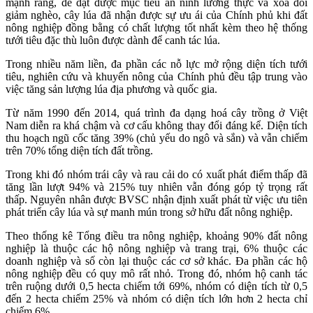
mạnh rằng, để đạt được mục tiêu an ninh lương thực và xoá đói
giảm nghèo, cây lúa đã nhận được sự ưu ái của Chính phủ khi đất
nông nghiệp đồng bằng có chất lượng tốt nhất kèm theo hệ thống
tưới tiêu đặc thù luôn được dành để canh tác lúa.
Trong nhiều năm liền, đa phần các nỗ lực mở rộng diện tích tưới
tiêu, nghiên cứu và khuyến nông của Chính phủ đều tập trung vào
việc tăng sản lượng lúa địa phương và quốc gia.
Từ năm 1990 đến 2014, quá trình đa dạng hoá cây trồng ở Việt
Nam diễn ra khá chậm và cơ cấu không thay đổi đáng kể. Diện tích
thu hoạch ngũ cốc tăng 39% (chủ yếu do ngô và sắn) và vẫn chiếm
trên 70% tổng diện tích đất trồng.
Trong khi đó nhóm trái cây và rau cải do có xuất phát điểm thấp đã
tăng lần lượt 94% và 215% tuy nhiên vẫn đóng góp tỷ trọng rất
thấp. Nguyên nhân được BVSC nhận định xuất phát từ việc ưu tiên
phát triển cây lúa và sự manh mún trong sở hữu đất nông nghiệp.
Theo thống kê Tổng điều tra nông nghiệp, khoảng 90% đất nông
nghiệp là thuộc các hộ nông nghiệp và trang trại, 6% thuộc các
doanh nghiệp và số còn lại thuộc các cơ sở khác. Đa phần các hộ
nông nghiệp đều có quy mô rất nhỏ. Trong đó, nhóm hộ canh tác
trên ruộng dưới 0,5 hecta chiếm tới 69%, nhóm có diện tích từ 0,5
đến 2 hecta chiếm 25% và nhóm có diện tích lớn hơn 2 hecta chỉ
chiếm 6%.