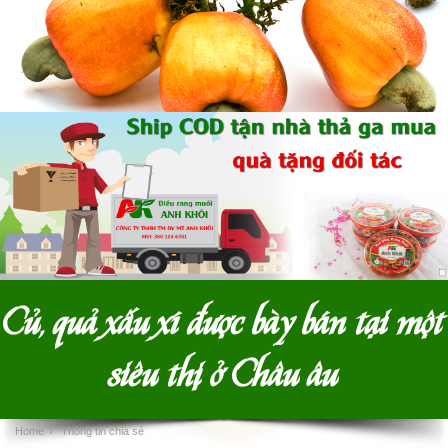
Củ, quả xấu xí được bày bán tại một
siêu thị ở Châu âu
Home
›
Thông tin chia sẻ