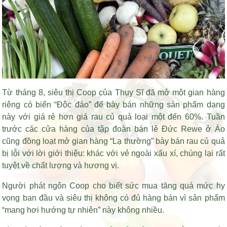
Từ tháng 8, siêu thị Coop của Thụy Sĩ đã mở một gian hàng
riêng có biển “Độc đáo” để bày bán những sản phẩm dạng
này với giá rẻ hơn giá rau củ quả loại một đến 60%. Tuần
trước các cửa hàng của tập đoàn bán lẻ Đức Rewe ở Áo
cũng đồng loạt mở gian hàng “Lạ thường” bày bán rau củ quả
bị lỗi với lời giới thiệu: khác với vẻ ngoài xấu xí, chúng lại rất
tuyệt về chất lượng và hương vị.
Người phát ngôn Coop cho biết sức mua tăng quá mức hy
vọng ban đầu và siêu thị không có đủ hàng bán vì sản phẩm
“mang hơi hướng tự nhiên” này không nhiều.