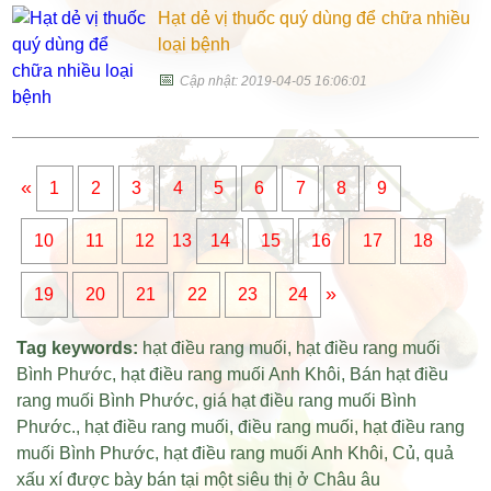
Hạt dẻ vị thuốc quý dùng để chữa nhiều
loại bệnh
📅
Cập nhật: 2019-04-05 16:06:01
«
1
2
3
4
5
6
7
8
9
10
11
12
13
14
15
16
17
18
»
19
20
21
22
23
24
Tag keywords:
hạt điều rang muối
,
hạt điều rang muối
Bình Phước
,
hạt điều rang muối Anh Khôi
,
Bán hạt điều
rang muối Bình Phước
,
giá hạt điều rang muối Bình
Phước
.,
hạt điều rang muối
,
điều rang muối
,
hạt điều rang
muối Bình Phước
,
hạt điều rang muối Anh Khôi
,
Củ
,
quả
xấu xí được bày bán tại một siêu thị ở Châu âu