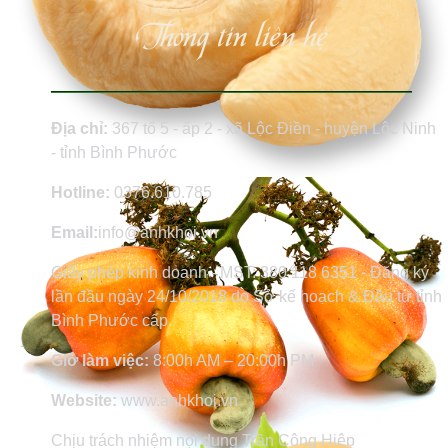
Thông tin liên hệ
Địa chỉ:
367 tổ 5 - ấp 2 - xã Lộc Điền - huyện Lộc Ninh
- tỉnh Bình Phước
Hotline:
0376.610.785
Email:
info@anhkhoi.vn
Giấy phép kinh doanh - MST: 380 118 6351 - Đăng ký
lần đầu ngày 24/10/2018 do Sở kế hoạch & Đầu tư tỉnh
Bình Phước cấp
Giờ làm việc:
8:00h AM – 20:00h PM
Website:
www.anhkhoi.vn
Chịu trách nhiệm nội dung Trần Công Hiệp