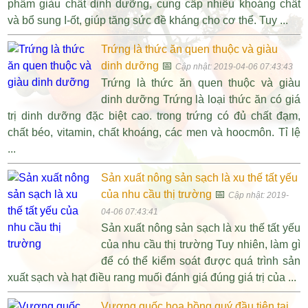
phẩm giàu chất dinh dưỡng, cung cấp nhiều khoáng chất
và bổ sung I-ốt, giúp tăng sức đề kháng cho cơ thể. Tuy ...
Trứng là thức ăn quen thuộc và giàu
dinh dưỡng
📅
Cập nhật: 2019-04-06 07:43:43
Trứng là thức ăn quen thuộc và giàu
dinh dưỡng Trứng là loại thức ăn có giá
trị dinh dưỡng đặc biệt cao. trong trứng có đủ chất đạm,
chất béo, vitamin, chất khoáng, các men và hoocmôn. Tỉ lệ
...
Sản xuất nông sản sạch là xu thế tất yếu
của nhu cầu thị trường
📅
Cập nhật: 2019-
04-06 07:43:41
Sản xuất nông sản sạch là xu thế tất yếu
của nhu cầu thị trường Tuy nhiên, làm gì
để có thể kiểm soát được quá trình sản
xuất sạch và hạt điều rang muối đánh giá đúng giá trị của ...
Vương quốc hoa hồng quý đầu tiên tại