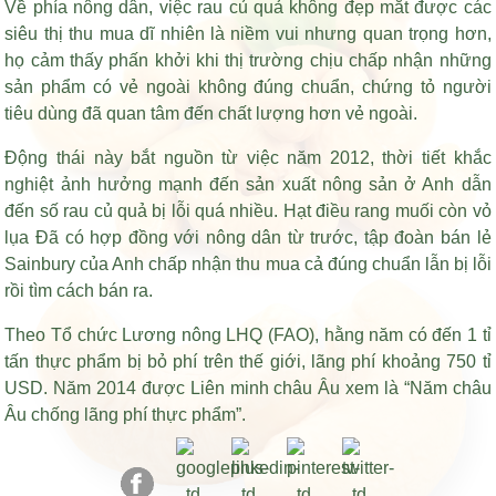
Về phía nông dân, việc rau củ quả không đẹp mắt được các
siêu thị thu mua dĩ nhiên là niềm vui nhưng quan trọng hơn,
họ cảm thấy phấn khởi khi thị trường chịu chấp nhận những
sản phẩm có vẻ ngoài không đúng chuẩn, chứng tỏ người
tiêu dùng đã quan tâm đến chất lượng hơn vẻ ngoài.
Động thái này bắt nguồn từ việc năm 2012, thời tiết khắc
nghiệt ảnh hưởng mạnh đến sản xuất nông sản ở Anh dẫn
đến số rau củ quả bị lỗi quá nhiều.
Hạt điều rang muối còn vỏ
lụa
Đã có hợp đồng với nông dân từ trước, tập đoàn bán lẻ
Sainbury của Anh chấp nhận thu mua cả đúng chuẩn lẫn bị lỗi
rồi tìm cách bán ra.
Theo Tổ chức Lương nông LHQ (FAO), hằng năm có đến 1 tỉ
tấn thực phẩm bị bỏ phí trên thế giới, lãng phí khoảng 750 tỉ
USD. Năm 2014 được Liên minh châu Âu xem là “Năm châu
Âu chống lãng phí thực phẩm”.