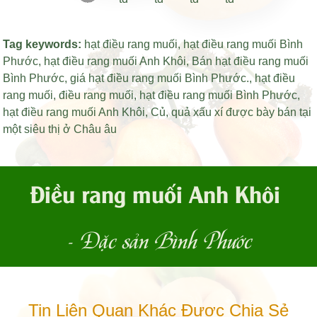
Tag keywords:
hạt điều rang muối
,
hạt điều rang muối Bình
Phước
,
hạt điều rang muối Anh Khôi
,
Bán hạt điều rang muối
Bình Phước
,
giá hạt điều rang muối Bình Phước
.,
hạt điều
rang muối
,
điều rang muối
,
hạt điều rang muối Bình Phước
,
hạt điều rang muối Anh Khôi
,
Củ
,
quả xấu xí được bày bán tại
một siêu thị ở Châu âu
Điều rang muối Anh Khôi
- Đặc sản Bình Phước
Tin Liên Quan Khác Được Chia Sẻ