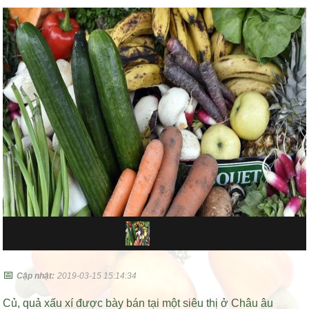
📅
Cập nhật:
2019-03-15 15:14:34
Củ, quả xấu xí được bày bán tại một siêu thị ở Châu âu