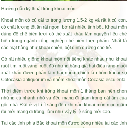
Hướng dẫn kỹ thuật trồng khoai môn
Khoai môn có củ cái to trọng lượng 1.5-2 kg và rất ít củ con,
có chất lượng tốt ăn rất ngon, bở rất nhiều tinh bột. Khoai môn
dùng để chế biến tươi có thể xuất khẩu làm nguyên liệu chế
biến trong ngành công nghiệp chế biến thực phẩm. Nhất là
các mặt hàng như khoai chiên, bột dinh dưỡng cho trẻ.
Có rất nhiều giống khoai môn nổi tiếng khác nhau như khoai
ruột tím, ruột vàng, ruột đỏ nhưng
bảng giá hạt điều rang muối
xuất khẩu
được phân làm hai nhóm chính là nhóm khoai sọ
Colocasia antiquorum và nhóm khoai môn Cocasia esculenta.
Thời điểm trước khi trồng khoai môn 1 tháng bạn nên chọn
những củ nhánh nhỏ và đều mang đi giâm trong cát ẩm của
gốc nhà. Đặt ở vị trí ít sáng đến khi nào khoai môn mọc mầm
rồi mới mang đi trồng, làm như vậy tỷ lệ sống mới cao.
Tại các tỉnh phía Bắc khoai môn được trồng nhiều tại các tỉnh