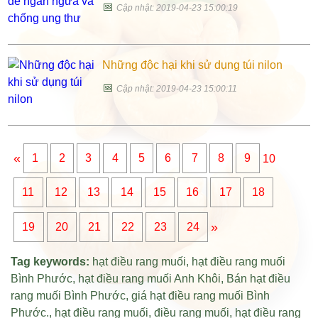
📅
Cập nhật: 2019-04-23 15:00:19
Những độc hại khi sử dụng túi nilon
📅
Cập nhật: 2019-04-23 15:00:11
«
1
2
3
4
5
6
7
8
9
10
11
12
13
14
15
16
17
18
»
19
20
21
22
23
24
Tag keywords:
hạt điều rang muối
,
hạt điều rang muối
Bình Phước
,
hạt điều rang muối Anh Khôi
,
Bán hạt điều
rang muối Bình Phước
,
giá hạt điều rang muối Bình
Phước
.,
hạt điều rang muối
,
điều rang muối
,
hạt điều rang