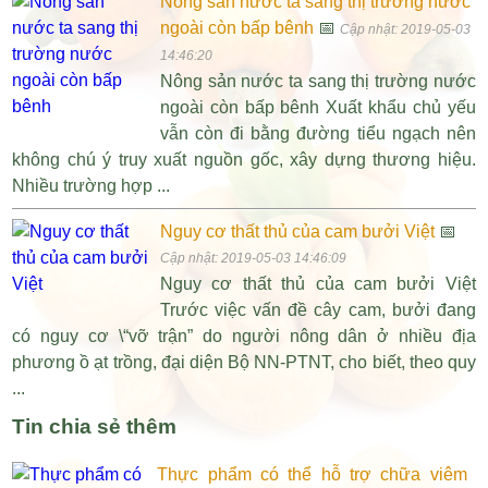
Nông sản nước ta sang thị trường nước
ngoài còn bấp bênh
📅
Cập nhật: 2019-05-03
14:46:20
Nông sản nước ta sang thị trường nước
ngoài còn bấp bênh Xuất khẩu chủ yếu
vẫn còn đi bằng đường tiểu ngạch nên
không chú ý truy xuất nguồn gốc, xây dựng thương hiệu.
Nhiều trường hợp ...
Nguy cơ thất thủ của cam bưởi Việt
📅
Cập nhật: 2019-05-03 14:46:09
Nguy cơ thất thủ của cam bưởi Việt
Trước việc vấn đề cây cam, bưởi đang
có nguy cơ \“vỡ trận” do người nông dân ở nhiều địa
phương ồ ạt trồng, đại diện Bộ NN-PTNT, cho biết, theo quy
...
Tin chia sẻ thêm
Thực phẩm có thể hỗ trợ chữa viêm