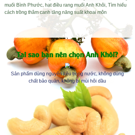
muối Bình Phước
,
hạt điều rang muối Anh Khôi
,
Tìm hiểu
cách trồng thâm canh tăng năng suất khoai môn
Tại sao bạn nên chọn Anh Khôi?
Sản phẩm dùng nguyên liệu trong nước, không dùng
chất bảo quản, không bị mùi hôi dầu