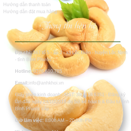
Hướng dẫn thanh toán
Hướng dẫn đặt mua hàng
Thông tin liên hệ
Địa chỉ:
367 tổ 5 - ấp 2 - xã Lộc Điền - huyện Lộc Ninh
- tỉnh Bình Phước
Hotline:
0376.610.785
Email:
info@anhkhoi.vn
Giấy phép kinh doanh - MST: 380 118 6351 - Đăng ký
lần đầu ngày 24/10/2018 do Sở kế hoạch & Đầu tư tỉnh
Bình Phước cấp
Giờ làm việc:
8:00h AM – 20:00h PM