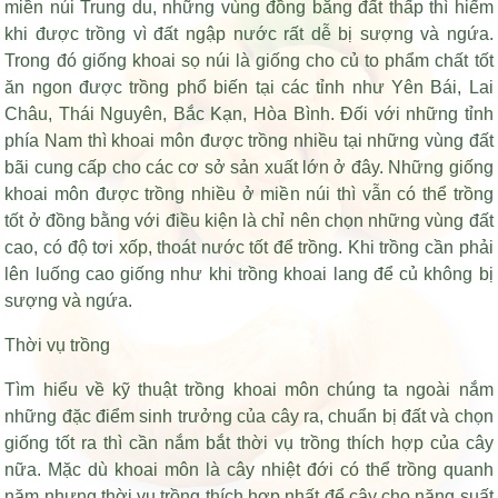
miền núi Trung du, những vùng đồng bằng đất thấp thì hiếm
khi được trồng vì đất ngập nước rất dễ bị sượng và ngứa.
Trong đó giống khoai sọ núi là giống cho củ to phẩm chất tốt
ăn ngon được trồng phổ biến tại các tỉnh như Yên Bái, Lai
Châu, Thái Nguyên, Bắc Kạn, Hòa Bình. Đối với những tỉnh
phía Nam thì khoai môn được trồng nhiều tại những vùng đất
bãi cung cấp cho các cơ sở sản xuất lớn ở đây. Những giống
khoai môn được trồng nhiều ở miền núi thì vẫn có thể trồng
tốt ở đồng bằng với điều kiện là chỉ nên chọn những vùng đất
cao, có độ tơi xốp, thoát nước tốt để trồng. Khi trồng cần phải
lên luống cao giống như khi trồng khoai lang để củ không bị
sượng và ngứa.
Thời vụ trồng
Tìm hiểu về kỹ thuật trồng khoai môn chúng ta ngoài nắm
những đặc điểm sinh trưởng của cây ra, chuẩn bị đất và chọn
giống tốt ra thì cần nắm bắt thời vụ trồng thích hợp của cây
nữa. Mặc dù khoai môn là cây nhiệt đới có thể trồng quanh
năm nhưng thời vụ trồng thích hợp nhất để cây cho năng suất