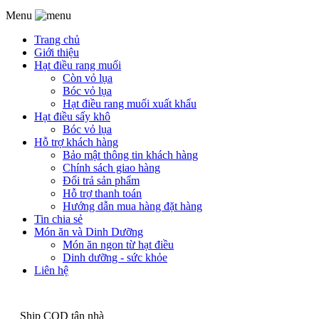
Menu
Trang chủ
Giới thiệu
Hạt điều rang muối
Còn vỏ lụa
Bóc vỏ lụa
Hạt điều rang muối xuất khẩu
Hạt điều sấy khô
Bóc vỏ lụa
Hỗ trợ khách hàng
Bảo mật thông tin khách hàng
Chính sách giao hàng
Đổi trả sản phẩm
Hỗ trợ thanh toán
Hướng dẫn mua hàng đặt hàng
Tin chia sẻ
Món ăn và Dinh Dưỡng
Món ăn ngon từ hạt điều
Dinh dưỡng - sức khỏe
Liên hệ
Ship COD tận nhà