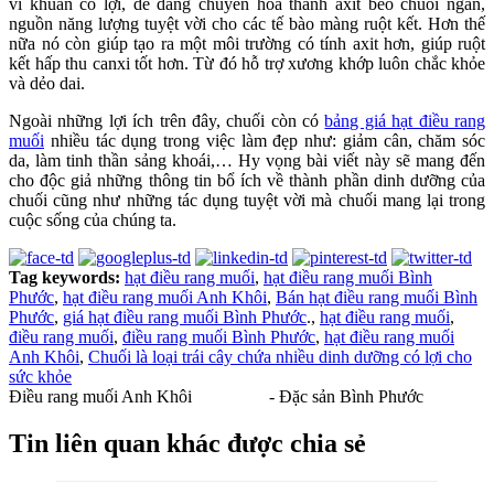
vi khuẩn có lợi, dễ dàng chuyển hóa thành axit béo chuỗi ngắn,
nguồn năng lượng tuyệt vời cho các tế bào màng ruột kết. Hơn thế
nữa nó còn giúp tạo ra một môi trường có tính axit hơn, giúp ruột
kết hấp thu canxi tốt hơn. Từ đó hỗ trợ xương khớp luôn chắc khỏe
và dẻo dai.
Ngoài những lợi ích trên đây, chuối còn có
bảng giá hạt điều rang
muối
nhiều tác dụng trong việc làm đẹp như: giảm cân, chăm sóc
da, làm tinh thần sảng khoái,… Hy vọng bài viết này sẽ mang đến
cho độc giả những thông tin bổ ích về thành phần dinh dưỡng của
chuối cũng như những tác dụng tuyệt vời mà chuối mang lại trong
cuộc sống của chúng ta.
Tag keywords:
hạt điều rang muối
,
hạt điều rang muối Bình
Phước
,
hạt điều rang muối Anh Khôi
,
Bán hạt điều rang muối Bình
Phước
,
giá hạt điều rang muối Bình Phước
.,
hạt điều rang muối
,
điều rang muối
,
điều rang muối Bình Phước
,
hạt điều rang muối
Anh Khôi
,
Chuối là loại trái cây chứa nhiều dinh dưỡng có lợi cho
sức khỏe
Điều rang muối Anh Khôi
- Đặc sản Bình Phước
Tin liên quan khác được chia sẻ