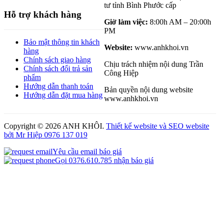
tư tỉnh Bình Phước cấp
Hỗ trợ khách hàng
Giờ làm việc:
8:00h AM – 20:00h
PM
Bảo mật thông tin khách
Website:
www.anhkhoi.vn
hàng
Chính sách giao hàng
Chịu trách nhiệm nội dung Trần
Chính sách đổi trả sản
Công Hiệp
phẩm
Hướng dẫn thanh toán
Bản quyền nội dung website
Hướng dẫn đặt mua hàng
www.anhkhoi.vn
Copyright ©
2026 ANH KHÔI.
Thiết kế website và SEO website
bởi Mr Hiệp 0976 137 019
Yêu cầu email báo giá
Gọi 0376.610.785 nhận báo giá