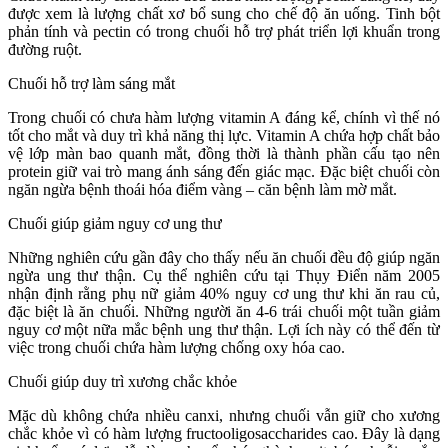
được xem là lượng chất xơ bổ sung cho chế độ ăn uống. Tinh bột
phản tính và pectin có trong chuối hỗ trợ phát triển lợi khuẩn trong
đường ruột.
Chuối hỗ trợ làm sáng mắt
Trong chuối có chưa hàm lượng vitamin A đáng kể, chính vì thế nó
tốt cho mắt và duy trì khả năng thị lực. Vitamin A chứa hợp chất bảo
vệ lớp màn bao quanh mắt, đồng thời là thành phần cấu tạo nên
protein giữ vai trò mang ánh sáng đến giác mạc. Đặc biệt chuối còn
ngăn ngừa bệnh thoái hóa điểm vàng – căn bệnh làm mờ mắt.
Chuối giúp giảm nguy cơ ung thư
Những nghiên cứu gần đây cho thấy nếu ăn chuối đều độ giúp ngăn
ngừa ung thư thận. Cụ thể nghiên cứu tại Thụy Điển năm 2005
nhận định rằng phụ nữ giảm 40% nguy cơ ung thư khi ăn rau củ,
đặc biệt là ăn chuối. Những người ăn 4-6 trái chuối một tuần giảm
nguy cơ một nữa mắc bệnh ung thư thận. Lợi ích này có thể đến từ
việc trong chuối chứa hàm lượng chống oxy hóa cao.
Chuối giúp duy trì xương chắc khỏe
Mặc dù không chứa nhiều canxi, nhưng chuối vẫn giữ cho xương
chắc khỏe vì có hàm lượng fructooligosaccharides cao. Đây là dạng