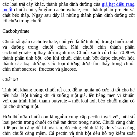
các loại trái cây khác, thành phần dinh dưỡng của
giá hạt điều rang
muối
chuối chủ yếu gồm cacbohydrate, còn thành phần protein và
chất béo thấp. Ngay sau đây là những thành phần dinh dưỡng cốt
lõi chứa trong chuối.
Cacbohydrate
Chuối rất giàu cacbohydrate, chủ yếu là từ tinh bột trong chuối xanh
và đường trong chuối chín. Khi chuối chín thành phần
cacbonhydrate bị thay đổi mạnh mẽ. Chuối xanh có chứa 70-80%
thành phần tinh bột, còn khi chuối chín tinh bột được chuyển hóa
thành các loại đường. Các loại đường được tìm thấy trong chuối
chín như: sucrose, fructose và glucose.
Chất xơ
Tinh bột kháng trong chuối rất cao, đồng nghĩa nó cực kì tốt cho hệ
tiêu hóa. Bột kháng khi đi xuống ruột già, lên bằng men vi khuẩn
với quá trình hình thành butyrate – một loại axit béo chuỗi ngắn có
lợi cho đường ruột.
Hơn thế nữa chuối còn là nguồn cung cấp pectin tuyệt vời, một số
loại pectin trong chuối có thể tan được trong nước. Chuối càng chín
tỉ lệ pectin càng dễ bị hòa tan, đó cũng chính là lý do vì sao càng
chín chuối càng mềm. Cả pectin và tinh bột đều hỗ trợ kiểm soát