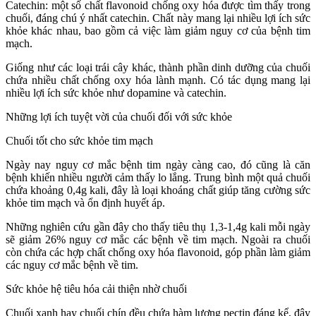
Catechin: một số chất flavonoid chống oxy hóa được tìm thấy trong
chuối, đáng chú ý nhất catechin. Chất này mang lại nhiều lợi ích sức
khỏe khác nhau, bao gồm cả việc làm giảm nguy cơ của bệnh tim
mạch.
Giống như các loại trái cây khác, thành phần dinh dưỡng của chuối
chứa nhiều chất chống oxy hóa lành mạnh. Có tác dụng mang lại
nhiều lợi ích sức khỏe như dopamine và catechin.
Những lợi ích tuyệt vời của chuối đối với sức khỏe
Chuối tốt cho sức khỏe tim mạch
Ngày nay nguy cơ mắc bệnh tim ngày càng cao, đó cũng là căn
bệnh khiến nhiều người cảm thấy lo lắng. Trung bình một quả chuối
chứa khoảng 0,4g kali, đây là loại khoáng chất giúp tăng cường sức
khỏe tim mạch và ổn định huyết áp.
Những nghiên cứu gần đây cho thấy tiêu thụ 1,3-1,4g kali mỗi ngày
sẽ giảm 26% nguy cơ mắc các bệnh về tim mạch. Ngoài ra chuối
còn chứa các hợp chất chống oxy hóa flavonoid, góp phần làm giảm
các nguy cơ mắc bệnh về tim.
Sức khỏe hệ tiêu hóa cải thiện nhờ chuối
Chuối xanh hay chuối chín đều chứa hàm lượng pectin đáng kể, đây