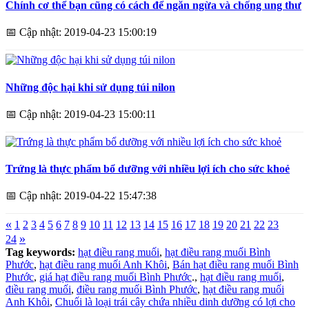
Chính cơ thể bạn cũng có cách để ngăn ngừa và chống ung thư
📅
Cập nhật: 2019-04-23 15:00:19
Những độc hại khi sử dụng túi nilon
📅
Cập nhật: 2019-04-23 15:00:11
Trứng là thực phẩm bổ dưỡng với nhiều lợi ích cho sức khoẻ
📅
Cập nhật: 2019-04-22 15:47:38
«
1
2
3
4
5
6
7
8
9
10
11
12
13
14
15
16
17
18
19
20
21
22
23
»
24
Tag keywords:
hạt điều rang muối
,
hạt điều rang muối Bình
Phước
,
hạt điều rang muối Anh Khôi
,
Bán hạt điều rang muối Bình
Phước
,
giá hạt điều rang muối Bình Phước
.,
hạt điều rang muối
,
điều rang muối
,
điều rang muối Bình Phước
,
hạt điều rang muối
Anh Khôi
,
Chuối là loại trái cây chứa nhiều dinh dưỡng có lợi cho