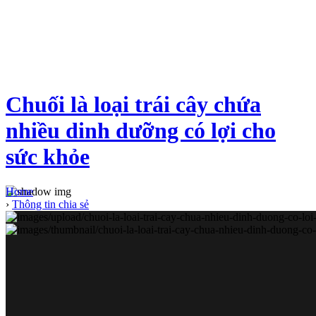
Chuối là loại trái cây chứa
nhiều dinh dưỡng có lợi cho
sức khỏe
Home
›
Thông tin chia sẻ