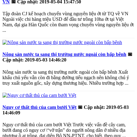
VN
📅
Cập nhật: 2019-05-04 15:47:50
Tập đoàn CJ kế hoạch chuyển vùng nguyên liệu ớt từ TQ về VN
Ngoài việc chi hàng triệu USD để đầu tư trồng 10ha ớt tại Việt
Nam, đại gia Hàn Quốc còn tham vọng chuyển vùng nguyên liệu ớt
...
Nông sản nước ta sang thị trường nước ngoài còn bấp bênh
📅
Cập nhật: 2019-05-03 14:46:20
Nông sản nước ta sang thị trường nước ngoài còn bấp bênh Xuất
khẩu chủ yếu vẫn còn đi bằng đường tiểu ngạch nên không chú ý
truy xuất nguồn gốc, xây dựng thương hiệu. Nhiều trường hợp ...
Nguy cơ thất thủ của cam bưởi Việt
📅
Cập nhật: 2019-05-03
14:46:09
Nguy cơ thất thủ của cam bưởi Việt Trước việc vấn đề cây cam,
bưởi đang có nguy cơ \“vỡ trận” do người nông dân ở nhiều địa
phương ồ ạt trồng, đại diện Bộ NN-PTNT, cho biết, theo quy ...