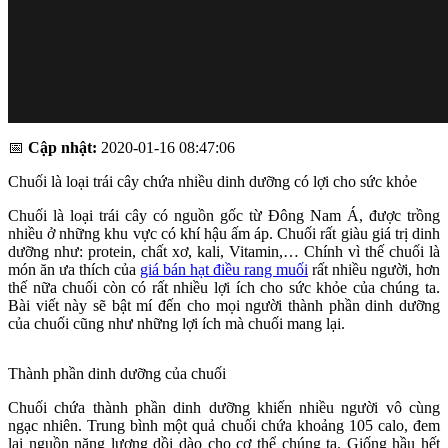
📅
Cập nhật:
2020-01-16 08:47:06
Chuối là loại trái cây chứa nhiều dinh dưỡng có lợi cho sức khỏe
Chuối là loại trái cây có nguồn gốc từ Đông Nam Á, được trồng
nhiều ở những khu vực có khí hậu ấm áp. Chuối rất giàu giá trị dinh
dưỡng như: protein, chất xơ, kali, Vitamin,… Chính vì thế chuối là
món ăn ưa thích của
giá bán hạt điều rang muối
rất nhiều người, hơn
thế nữa chuối còn có rất nhiều lợi ích cho sức khỏe của chúng ta.
Bài viết này sẽ bật mí đến cho mọi người thành phần dinh dưỡng
của chuối cũng như những lợi ích mà chuối mang lại.
Thành phần dinh dưỡng của chuối
Chuối chứa thành phần dinh dưỡng khiến nhiều người vô cùng
ngạc nhiên. Trung bình một quả chuối chứa khoảng 105 calo, đem
lại nguồn năng lượng dồi dào cho cơ thể chúng ta. Giống hầu hết