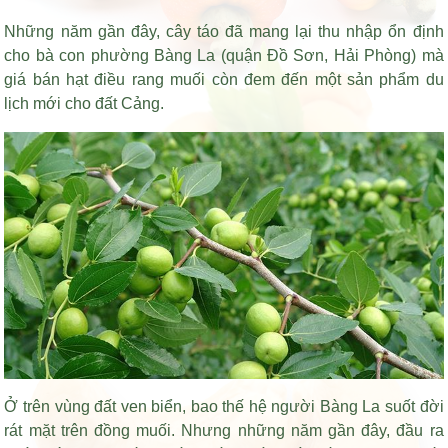
Những năm gần đây, cây táo đã mang lại thu nhập ổn định
cho bà con phường Bàng La (quận Đồ Sơn, Hải Phòng) mà
giá bán hạt điều rang muối
còn đem đến một sản phẩm du
lịch mới cho đất Cảng.
Ở trên vùng đất ven biển, bao thế hệ người Bàng La suốt đời
rát mặt trên đồng muối. Nhưng những năm gần đây, đầu ra