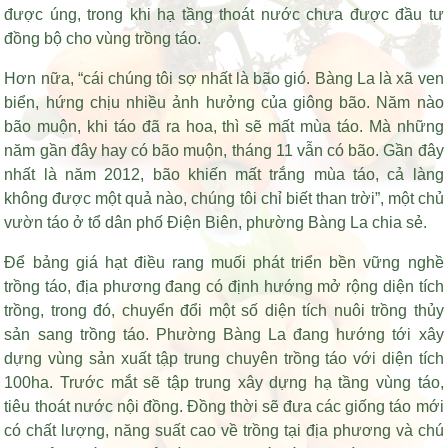
được úng, trong khi hạ tầng thoát nước chưa được đầu tư
đồng bộ cho vùng trồng táo.
Hơn nữa, “cái chúng tôi sợ nhất là bão gió. Bàng La là xã ven
biển, hứng chịu nhiều ảnh hưởng của giông bão. Năm nào
bão muộn, khi táo đã ra hoa, thì sẽ mất mùa táo. Mà những
năm gần đây hay có bão muộn, tháng 11 vẫn có bão. Gần đây
nhất là năm 2012, bão khiến mất trắng mùa táo, cả làng
không được một quả nào, chúng tôi chỉ biết than trời”, một chủ
vườn táo ở tổ dân phố Điện Biên, phường Bàng La chia sẻ.
Để
bảng giá hạt điều rang muối
phát triển bền vững nghề
trồng táo, địa phương đang có định hướng mở rộng diện tích
trồng, trong đó, chuyển đổi một số diện tích nuôi trồng thủy
sản sang trồng táo. Phường Bàng La đang hướng tới xây
dựng vùng sản xuất tập trung chuyên trồng táo với diện tích
100ha. Trước mắt sẽ tập trung xây dựng hạ tầng vùng táo,
tiêu thoát nước nội đồng. Đồng thời sẽ đưa các giống táo mới
có chất lượng, năng suất cao về trồng tại địa phương và chú