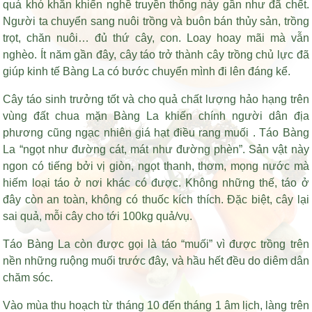
quá khó khăn khiến nghề truyền thống này gần như đã chết.
Người ta chuyển sang nuôi trồng và buôn bán thủy sản, trồng
trọt, chăn nuôi… đủ thứ cây, con. Loay hoay mãi mà vẫn
nghèo. Ít năm gần đây, cây táo trở thành cây trồng chủ lực đã
giúp kinh tế Bàng La có bước chuyển mình đi lên đáng kể.
Cây táo sinh trưởng tốt và cho quả chất lượng hảo hạng trên
vùng đất chua mặn Bàng La khiến chính người dân địa
phương cũng ngạc nhiên
giá hạt điều rang muối
. Táo Bàng
La “ngọt như đường cát, mát như đường phèn”. Sản vật này
ngon có tiếng bởi vị giòn, ngọt thanh, thơm, mọng nước mà
hiếm loại táo ở nơi khác có được. Không những thế, táo ở
đây còn an toàn, không có thuốc kích thích. Đặc biệt, cây lại
sai quả, mỗi cây cho tới 100kg quả/vụ.
Táo Bàng La còn được gọi là táo “muối” vì được trồng trên
nền những ruộng muối trước đây, và hầu hết đều do diêm dân
chăm sóc.
Vào mùa thu hoạch từ tháng 10 đến tháng 1 âm lịch, làng trên