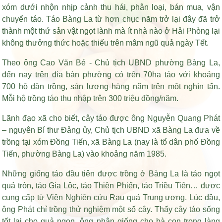
xóm dưới nhộn nhịp cảnh thu hái, phân loại, bán mua, vận
chuyển táo. Táo Bàng La từ hơn chục năm trở lại đây đã trở
thành một thứ sản vật ngọt lành mà ít nhà nào ở Hải Phòng lại
không thưởng thức hoặc thiếu trên mâm ngũ quả ngày Tết.
Theo ông Cao Văn Bé - Chủ tịch UBND phường Bàng La,
đến nay trên địa bàn phường có trên 70ha táo với khoảng
700 hộ dân trồng, sản lượng hàng năm trên một nghìn tấn.
Mỗi hộ trồng táo thu nhập trên 300 triệu đồng/năm.
Lãnh đạo xã cho biết, cây táo được ông Nguyễn Quang Phát
– nguyên Bí thư Đảng ủy, Chủ tịch UBND xã Bàng La đưa về
trồng tại xóm Đồng Tiến, xã Bàng La (nay là tổ dân phố Đồng
Tiến, phường Bàng La) vào khoảng năm 1985.
Những giống táo đầu tiên được trồng ở Bàng La là táo ngọt
quả tròn, táo Gia Lộc, táo Thiện Phiến, táo Triều Tiên… được
cung cấp từ Viện Nghiên cứu Rau quả Trung ương. Lúc đầu,
ông Phát chỉ trồng thử nghiệm một số cây. Thấy cây táo sống
tốt lại cho quả ngon, ông nhân giống cho bà con trong làng