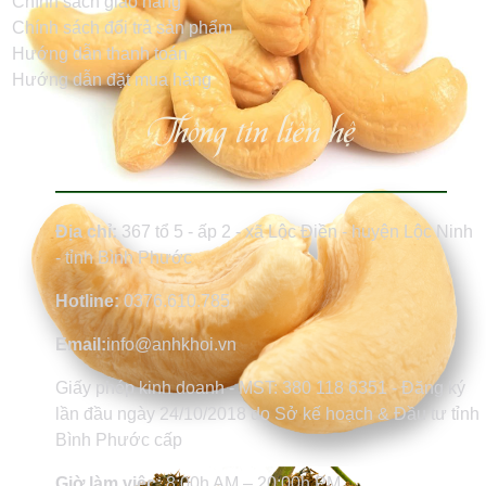
Chính sách giao hàng
Chính sách đổi trả sản phẩm
Hướng dẫn thanh toán
Hướng dẫn đặt mua hàng
Thông tin liên hệ
Địa chỉ:
367 tổ 5 - ấp 2 - xã Lộc Điền - huyện Lộc Ninh
- tỉnh Bình Phước
Hotline:
0376.610.785
Email:
info@anhkhoi.vn
Giấy phép kinh doanh - MST: 380 118 6351 - Đăng ký
lần đầu ngày 24/10/2018 do Sở kế hoạch & Đầu tư tỉnh
Bình Phước cấp
Giờ làm việc:
8:00h AM – 20:00h PM