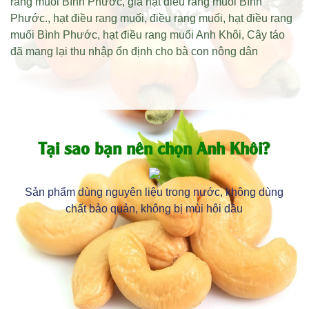
rang muối Bình Phước
,
giá hạt điều rang muối Bình
Phước
.,
hạt điều rang muối
,
điều rang muối
,
hạt điều rang
muối Bình Phước
,
hạt điều rang muối Anh Khôi
,
Cây táo
đã mang lại thu nhập ổn định cho bà con nông dân
Tại sao bạn nên chọn Anh Khôi?
Sản phẩm dùng nguyên liệu trong nước, không dùng
chất bảo quản, không bị mùi hôi dầu