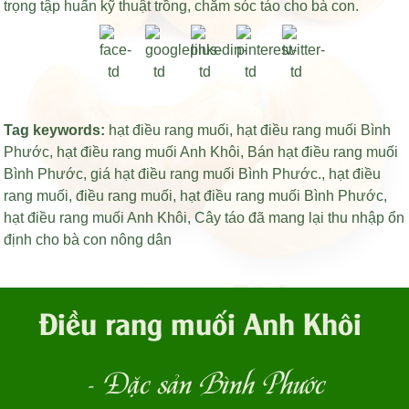
trọng tập huấn kỹ thuật trồng, chăm sóc táo cho bà con.
Tag keywords:
hạt điều rang muối
,
hạt điều rang muối Bình
Phước
,
hạt điều rang muối Anh Khôi
,
Bán hạt điều rang muối
Bình Phước
,
giá hạt điều rang muối Bình Phước
.,
hạt điều
rang muối
,
điều rang muối
,
hạt điều rang muối Bình Phước
,
hạt điều rang muối Anh Khôi
,
Cây táo đã mang lại thu nhập ổn
định cho bà con nông dân
Điều rang muối Anh Khôi
- Đặc sản Bình Phước