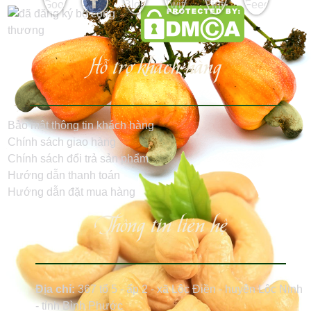
Hỗ trợ khách hàng
Bảo mật thông tin khách hàng
Chính sách giao hàng
Chính sách đổi trả sản phẩm
Hướng dẫn thanh toán
Hướng dẫn đặt mua hàng
Thông tin liên hệ
Địa chỉ:
367 tổ 5 - ấp 2 - xã Lộc Điền - huyện Lộc Ninh
- tỉnh Bình Phước