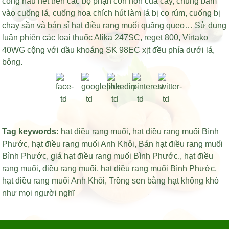
công hầu hết trên các bộ phận còn non của cây, chúng bám
vào cuống lá, cuống hoa chích hút làm lá bị co rúm, cuống bị
chay sần và
bán sỉ hạt điều rang muối
quăng queo… Sử dụng
luân phiên các loại thuốc Alika 247SC, reget 800, Virtako
40WG cộng với dầu khoáng SK 98EC xịt đều phía dưới lá,
bông.
Tag keywords:
hạt điều rang muối
,
hạt điều rang muối Bình
Phước
,
hạt điều rang muối Anh Khôi
,
Bán hạt điều rang muối
Bình Phước
,
giá hạt điều rang muối Bình Phước
.,
hạt điều
rang muối
,
điều rang muối
,
hạt điều rang muối Bình Phước
,
hạt điều rang muối Anh Khôi
,
Trồng sen bằng hạt không khó
như mọi người nghĩ