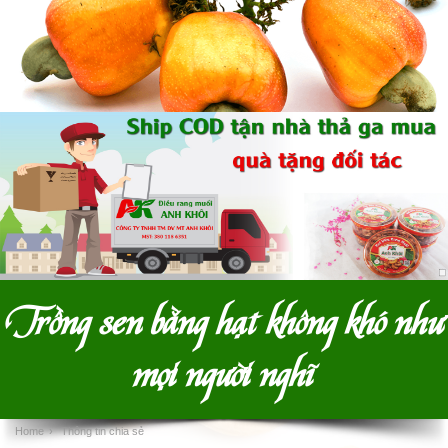
Trồng sen bằng hạt không khó như
mọi người nghĩ
Home
›
Thông tin chia sẻ