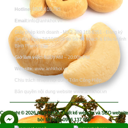
Hotline:
0376.610.785
Email:
info@anhkhoi.vn
Giấy phép kinh doanh - MST: 380 118 6351 - Đăng ký
lần đầu ngày 24/10/2018 do Sở kế hoạch & Đầu tư tỉnh
Bình Phước cấp
Giờ làm việc:
8:00h AM – 20:00h PM
Website:
www.anhkhoi.vn
Chịu trách nhiệm nội dung Trần Công Hiệp
Bản quyền nội dung website www.anhkhoi.vn
Copyright ©
2026 ANH KHÔI.
Thiết kế website và SEO website
bởi Mr Hiệp 0976 137 019