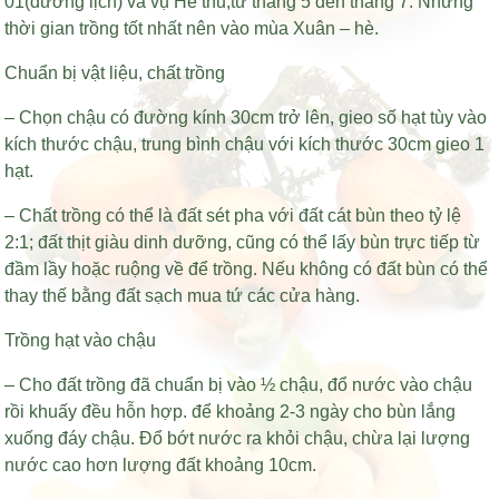
01(dương lịch) và vụ Hè thu,từ tháng 5 đến tháng 7. Nhưng
thời gian trồng tốt nhất nên vào mùa Xuân – hè.
Chuẩn bị vật liệu, chất trồng
– Chọn chậu có đường kính 30cm trở lên, gieo số hạt tùy vào
kích thước chậu, trung bình chậu với kích thước 30cm gieo 1
hạt.
– Chất trồng có thể là đất sét pha với đất cát bùn theo tỷ lệ
2:1; đất thịt giàu dinh dưỡng, cũng có thể lấy bùn trực tiếp từ
đầm lầy hoặc ruộng về để trồng. Nếu không có đất bùn có thể
thay thế bằng đất sạch mua tứ các cửa hàng.
Trồng hạt vào chậu
– Cho đất trồng đã chuẩn bị vào ½ chậu, đổ nước vào chậu
rồi khuấy đều hỗn hợp. để khoảng 2-3 ngày cho bùn lắng
xuống đáy chậu. Đổ bớt nước ra khỏi chậu, chừa lại lượng
nước cao hơn lượng đất khoảng 10cm.