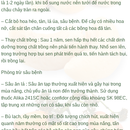
là 1-2 ngày lần). khi bổ sung nước nên tưới để nước trong
chậu chảy tràn ra ngoài.
– Cắt bỏ hoa héo, tàn, lá úa, sâu bệnh. Để cây có nhiều hoa
nở, cắt sát tận chân cuống tất cả các bông hoa đã tàn.
– Thay chất trồng : Sau 1 năm, sen hấp thụ hết các chất dinh
dưỡng trong chất trồng nên phải tiến hành thay. Nhổ sen lên,
trong trường hợp bụi sen phát triển quá to, tiến hành tách bụi,
rồi trồng lại.
Phòng trừ sâu bệnh
– Sâu ăn lá : Sâu ăn tạp thường xuất hiện và gây hại trong
mùa nắng, chủ yếu ăn lá non đến trưởng thành. Sử dụng
thuốc Alika 241SC hoặc confidor cộng dầu khoáng SK 98EC,
tập trung xịt những nơi có sâu, khi sâu còn nhỏ.
– Bù lạch, rầy mềm, bọ trĩ : Đối tượng chích hút, xuất hiện
quanh năm thường có mật số rất cao trong mùa nắng, tấn