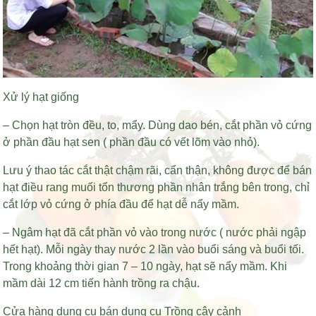
Xử lý hạt giống
– Chọn hạt tròn đều, to, mẩy. Dùng dao bén, cắt phần vỏ cứng
ở phần đầu hạt sen ( phần đầu có vết lõm vào nhỏ).
Lưu ý thao tác cắt thật chậm rãi, cẩn thận, không được để
bán
hạt điều rang muối
tổn thương phần nhân trắng bên trong, chỉ
cắt lớp vỏ cứng ở phía đầu để hạt dễ nẩy mầm.
– Ngâm hạt đã cắt phần vỏ vào trong nước ( nước phải ngập
hết hạt). Mỗi ngày thay nước 2 lần vào buổi sáng và buổi tối.
Trong khoảng thời gian 7 – 10 ngày, hạt sẽ nẩy mầm. Khi
mầm dài 12 cm tiến hành trồng ra chậu.
Cửa hàng dụng cụ bán dụng cụ Trồng cây cảnh