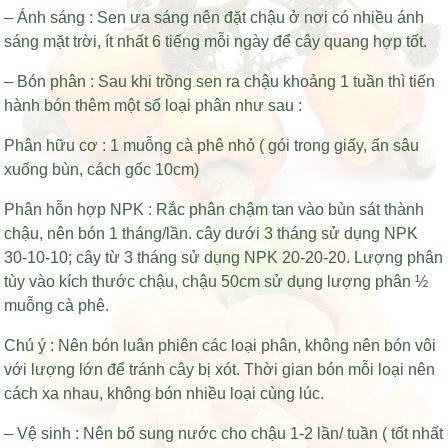
– Ánh sáng : Sen ưa sáng nên đặt chậu ở nơi có nhiều ánh
sáng mặt trời, ít nhất 6 tiếng mỗi ngày để cây quang hợp tốt.
– Bón phân : Sau khi trồng sen ra chậu khoảng 1 tuần thì tiến
hành bón thêm một số loại phân như sau :
Phân hữu cơ : 1 muỗng cà phê nhỏ ( gói trong giấy, ấn sâu
xuống bùn, cách gốc 10cm)
Phân hỗn hợp NPK : Rắc phân chậm tan vào bùn sát thành
chậu, nên bón 1 tháng/lần. cây dưới 3 tháng sử dụng NPK
30-10-10; cây từ 3 tháng sử dụng NPK 20-20-20. Lượng phân
tùy vào kích thước chậu, chậu 50cm sử dụng lượng phân ½
muỗng cà phê.
Chú ý : Nên bón luân phiên các loại phân, không nên bón vôi
với lượng lớn để tránh cây bị xót. Thời gian bón mỗi loại nên
cách xa nhau, không bón nhiều loại cùng lúc.
– Vệ sinh : Nên bổ sung nước cho chậu 1-2 lần/ tuần ( tốt nhất