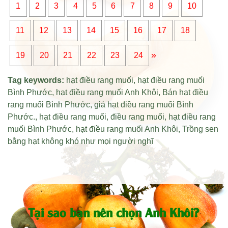
1
2
3
4
5
6
7
8
9
10
11
12
13
14
15
16
17
18
»
19
20
21
22
23
24
Tag keywords:
hạt điều rang muối
,
hạt điều rang muối
Bình Phước
,
hạt điều rang muối Anh Khôi
,
Bán hạt điều
rang muối Bình Phước
,
giá hạt điều rang muối Bình
Phước
.,
hạt điều rang muối
,
điều rang muối
,
hạt điều rang
muối Bình Phước
,
hạt điều rang muối Anh Khôi
,
Trồng sen
bằng hạt không khó như mọi người nghĩ
Tại sao bạn nên chọn Anh Khôi?