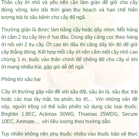
Thân cây ớt nhỏ và yếu nên cần làm giàn để giữ cho cây
đứng vững, kéo dài thời gian thu hoạch và hạn chế hiện
tượng trái bị sâu bệnh cho cây đổ ngã.
Thường giàn là được làm bằng cây hoặc dây nilon. Mỗi hàng
ớt cắm 2 trụ cây lớn ở hai đầu. Dùng dây căng cọc theo hàng
ớt nối với 2 trụ cây. Ớt cao tới đâu thì căng dây tới đó để giữ
cây thẳng đứng. Kết hợp mỗi cây ớt nên cắm một cây nhỏ cao
chừng 1 m, buộc vào thân chính để chống đỡ cho cây vì khi
ớt mang nhiều trái, gặp gió dễ đổ ngã.
Phòng trừ sâu hại
Cây ớt thường gặp vấn đề với sâu đất, sâu ăn lá, sâu đục trái
hoặc các loại rầy mật, bọ phấn, bọ trĩ,… Với những vấn đề
này, người trồng có thể luân phiên sử dụng các loại thuốc:
Brightin 1.8EC, Actimax 50WG, Thiamax 25WDG, Secure
10EC, Ammate,… với liều lượng theo hướng dẫn.
Tuy nhiên không nên phụ thuộc nhiều vào thuốc bảo vệ thực