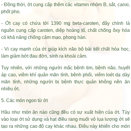
- Đồng thời, ớt cung cấp thêm các vitamin nhóm B, sắt, canxi,
phốt pho.
- Ớt cay có chứa tới 1390 mg beta-caroten, đây chính là
nguồn cung cấp caroten, diệp hoàng tố, chất chống ôxy hóa
có khả năng chống cảm mạo, phong hàn.
- Vị cay mạnh của ớt giúp kích não bộ bài tiết chất hóa học,
làm giảm bớt đau đớn, sinh ra khoái cảm.
Tuy nhiên, với những người mắc bệnh tim, bệnh não, huyết
áp cao, viêm khí quản mãn tính, bệnh phổi, viêm loét dạ dày
mãn tính, những người bị bệnh thực quản không nên ăn
nhiều ớt.
5. Các món ngon từ ớt
Hầu như món ăn nào cũng đều có sự xuất hiện của ớt. Tùy
vào loại ớt sử dụng và
hạt điều rang muối vỏ lụa
lượng ớt sẽ
tạo ra những cao độ cay khác nhau. Điều này khiến cho món