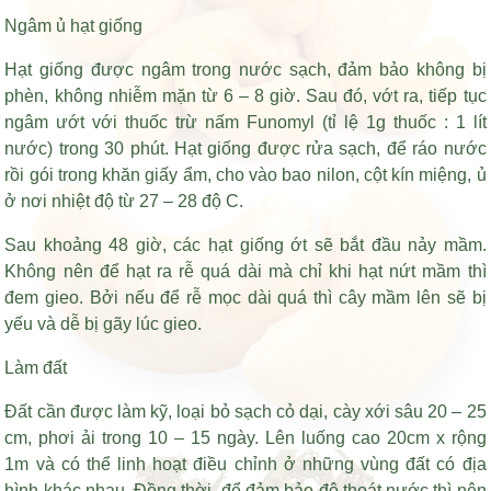
Ngâm ủ hạt giống
Hạt giống được ngâm trong nước sạch, đảm bảo không bị
phèn, không nhiễm mặn từ 6 – 8 giờ. Sau đó, vớt ra, tiếp tục
ngâm ướt với thuốc trừ nấm Funomyl (tỉ lệ 1g thuốc : 1 lít
nước) trong 30 phút. Hạt giống được rửa sạch, để ráo nước
rồi gói trong khăn giấy ẩm, cho vào bao nilon, cột kín miệng, ủ
ở nơi nhiệt độ từ 27 – 28 độ C.
Sau khoảng 48 giờ, các hạt giống ớt sẽ bắt đầu nảy mầm.
Không nên để hạt ra rễ quá dài mà chỉ khi hạt nứt mầm thì
đem gieo. Bởi nếu để rễ mọc dài quá thì cây mầm lên sẽ bị
yếu và dễ bị gãy lúc gieo.
Làm đất
Đất cần được làm kỹ, loại bỏ sạch cỏ dại, cày xới sâu 20 – 25
cm, phơi ải trong 10 – 15 ngày. Lên luống cao 20cm x rộng
1m và có thể linh hoạt điều chỉnh ở những vùng đất có địa
hình khác nhau. Đồng thời, để đảm bảo độ thoát nước thì nên