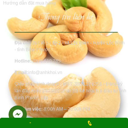
Hướng dẫn đặt mua hàng
Thông tin liên hệ
Địa chỉ:
367 tổ 5 - ấp 2 - xã Lộc Điền - huyện Lộc Ninh
- tỉnh Bình Phước
Hotline:
0376.610.785
Email:
info@anhkhoi.vn
Giấy phép kinh doanh - MST: 380 118 6351 - Đăng ký
lần đầu ngày 24/10/2018 do Sở kế hoạch & Đầu tư tỉnh
Bình Phước cấp
Giờ làm việc:
8:00h AM – 20:00h PM
Website:
www.anhkhoi.vn