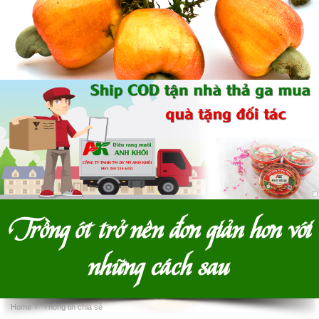
Trồng ớt trở nên đơn giản hơn với
những cách sau
Home
›
Thông tin chia sẻ