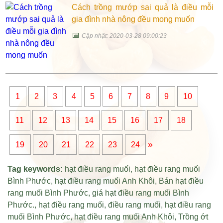
Cách trồng mướp sai quả là điều mỗi
gia đình nhà nông đều mong muốn
📅
Cập nhật: 2020-03-28 09:00:23
1
2
3
4
5
6
7
8
9
10
11
12
13
14
15
16
17
18
»
19
20
21
22
23
24
Tag keywords:
hạt điều rang muối
,
hạt điều rang muối
Bình Phước
,
hạt điều rang muối Anh Khôi
,
Bán hạt điều
rang muối Bình Phước
,
giá hạt điều rang muối Bình
Phước
.,
hạt điều rang muối
,
điều rang muối
,
hạt điều rang
muối Bình Phước
,
hạt điều rang muối Anh Khôi
,
Trồng ớt