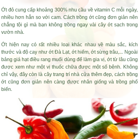
Ớt đỏ cung cấp khoảng 300% nhu cầu về vitamin C mỗi ngày,
nhiều hơn hẳn so với cam. Cách trồng ớt cũng đơn giản nên
chẳng tội gì mà bạn không trồng ngay vài cây ớt sạch trong
vườn nhà.
Ớt hiện nay có rất nhiều loại khác nhau về màu sắc, kích
thước và độ cay như ớt Đà Lạt, ớt hiểm, ớt sừng trâu,... Ngoài
bảng giá hạt điều rang muối
dùng để làm gia vị, ớt từ lâu cũng
được xem như một vị thuốc chữa được một số bệnh. Không
chỉ vậy, đây còn là cây trang trí nhà cửa thêm đẹp, cách trồng
ớt cũng đơn giản nên càng được nhân giống và trồng phổ
biến.