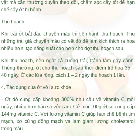
vật mà cần thường xuyên theo dõi, chăm sóc cây tốt để hạn
chế cây ớt bị bệnh.
Thu hoạch
Khi trái ớt bắt đầu chuyển màu thì tiến hành thu hoạch. Thu
những trái già chuyển màu có vết đỏ để làm kích thích ra hoa
nhiều hơn, tạo năng suất cao hơn cho đợt thu hoạch sau.
Khi thu hoạch, nên ngắt cả cuống trái, tránh làm gãy cánh.
Thông thường, ớt cho thu hoạch sau thời điểm trổ hoa 35 –
40 ngày. Ở các lứa rộng, cách 1 – 2 ngày thu hoạch 1 lần.
4. Tác dụng của ớt với sức khỏe
- Ớt đỏ cung cấp khoảng 300% nhu cầu về vitamin C mỗi
ngày, nhiều hơn hẳn so với cam. Cứ mỗi 100g ớt sẽ cung cấp
144mg vitamic C. Với lượng vitamin C giúp hạn chế bệnh tim
mạch, xơ cứng động mạch và làm giảm lượng cholesterol
trong máu.