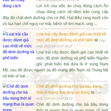
Lợi ích của việc ăn chay đúng cách Ăn
chay đúng cách sẽ đảm bảo cung cấp
đầy đủ chất dinh dưỡng cho cơ thể, Hạt điều rang muối còn
vỏ lụa hạn chế nguy cơ mắc bệnh về tim mạch, ung ...
Loại trái cây được đánh giá cao nhất về
mức độ dinh dưỡng và phổ biến
📅
Cập
nhật: 2020-04-15 07:30:27
Loại trái cây được đánh giá cao nhất về
mức độ dinh dưỡng và phổ biến Nguồn
gốc phát hiện trái dứa là ở vùng Nam
Mỹ, sau đó được người da đỏ mang đến Nam và Trung Mỹ
và bán sỉ hạt ...
Chế độ dinh dưỡng cho bà bầu trong
thời kì mang thai là quan trọng
📅
Cập
nhật: 2020-04-14 07:34:23
Chế độ dinh dưỡng cho bà bầu trong
thời kì mang thai là quan trọng Vì một