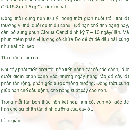
(16-16-8) + 1,5kg Calcium nitrat.
Đồng thời cũng nên lưu ý, trong thời gian nuôi trái, trái ớt
thường vị thối đuôi do thiếu canxi. Để hạn chế tình trạng này,
cần bổ sung phun Clorua Canxi định kỳ 7 – 10 ngày/ lần. Và
phun thêm phân vi lượng có chứa Bo để ớt dễ đậu trái cũng
như trái ít bị sẹo.
Tỉa nhánh, làm cỏ
Khi cây phát triển tươi tốt, nên tiến hành cắt bỏ các cành, lá ở
dưới điểm phân cành vào những ngày nắng ráo để cây ớt
phân tán rộng, phân gốc được thông thoáng. Đồng thời cũng
giúp hạn chế sâu bệnh, cho năng suất cây cao hơn.
Trong mỗi lần bón thúc nên kết hợp làm cỏ, vun xới gốc để
hạn chế sự phân tán dinh dưỡng của cây ớt.
Làm giàn