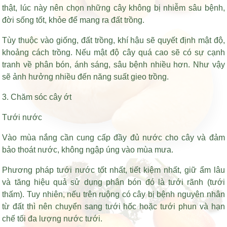
thật, lúc này nên chọn những cây không bị nhiễm sâu bệnh,
đời sống tốt, khỏe để mang ra đất trồng.
Tùy thuộc vào giống, đất trồng, khí hậu sẽ quyết định mật độ,
khoảng cách trồng. Nếu mật độ cây quá cao sẽ có sự cạnh
tranh về phân bón, ánh sáng, sâu bệnh nhiều hơn. Như vậy
sẽ ảnh hưởng nhiều đến năng suất gieo trồng.
3. Chăm sóc cây ớt
Tưới nước
Vào mùa nắng cần cung cấp đầy đủ nước cho cây và đảm
bảo thoát nước, không ngập úng vào mùa mưa.
Phương pháp tưới nước tốt nhất, tiết kiệm nhất, giữ ẩm lâu
và tăng hiệu quả sử dụng phân bón đó là tưới rãnh (tưới
thấm). Tuy nhiên, nếu trên ruộng có cây bị bệnh nguyên nhân
từ đất thì nên chuyển sang tưới hốc hoặc tưới phun và hạn
chế tối đa lượng nước tưới.