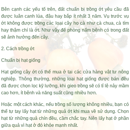
Bên cạnh các yếu tố trên, đất chuẩn bị trồng ớt yêu cầu đã
được luân canh lúa, đậu hay bắp ít nhất 3 năm. Vụ trước vụ
ớt không được trồng các loại cây họ cà như cà chua, cà tím
hay thậm chí là ớt. Như vậy để phòng nấm bệnh có trong đất
sẽ ảnh hưởng đến cây.
2. Cách trồng ớt
Chuẩn bị hạt giống
Hạt giống cây ớt có thể mua ở tại các cửa hàng vật tư nông
nghiệp. Thông thường, những loại hạt giống được bán đều
đã được chọn lọc kỹ lưỡng, khi gieo trồng sẽ có tỉ lệ nảy mầm
cao hơn, ít bệnh và năng suất cũng nhiều hơn.
Hoặc một cách khác, nếu trồng số lượng không nhiều, bạn có
thể tự tay lấy hạt từ những quả ớt khi mua về sử dụng. Chọn
hạt từ những quả chín đều, cầm chắc tay. Nên lấy hạt ở phần
giữa quả vì hạt ở đó khỏe mạnh nhất.