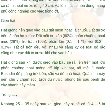
có rãnh thoát nước rộng 40 cm. Và tốt nhất thì nên dùng màng
phủ công nghiệp cho việc trồng ớt.
Gieo hạt
Hạt giống nên gieo vào bầu đất nilon hoặc lá chuối. Đất được
trộn là hỗn hợp của: Đất mặt tơi xốp (60%), phân chuồng hoai
mục (29%), tro trấu (10%), phân lân (0.1 – 1 %), vôi (0.2 –
0.3%). Tất cả trộn đều với nhau và sàng kỹ để loại bỏ rác
cũng như cục đất to trước khi cho vào bầu.
Hạt giống sau khi được gieo vào bầu sẽ rải lên trên một lớp
phân chuồng hoai mỏng để lấp kín hạt, rải một ít thuốc
Basudin để phòng trừ kiến, sâu và dế phá hoại. Quá trình này
nên chú ý chăm sóc, tưới đủ nước, phòng trừ sâu bệnh để
cây nhanh nảy mầm.
Trồng cây
Khoảng 25 – 35 ngày sau khi gieo, cây ớt sẽ có từ 4 – 5 lá