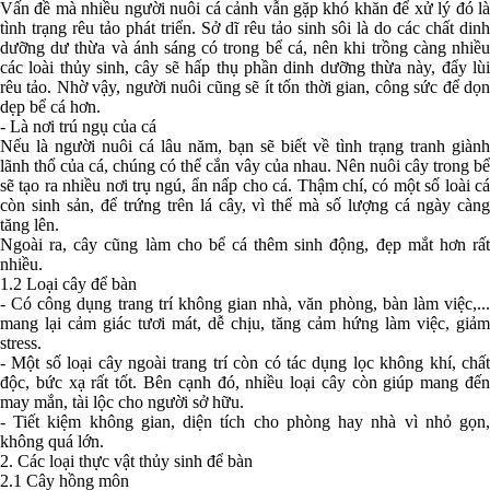
Vấn đề mà nhiều người nuôi cá cảnh vẫn gặp khó khăn để xử lý đó là
tình trạng rêu tảo phát triển. Sở dĩ rêu tảo sinh sôi là do các chất dinh
dưỡng dư thừa và ánh sáng có trong bể cá, nên khi trồng càng nhiều
các loài thủy sinh, cây sẽ hấp thụ phần dinh dưỡng thừa này, đẩy lùi
rêu tảo. Nhờ vậy, người nuôi cũng sẽ ít tốn thời gian, công sức để dọn
dẹp bể cá hơn.
- Là nơi trú ngụ của cá
Nếu là người nuôi cá lâu năm, bạn sẽ biết về tình trạng tranh giành
lãnh thổ của cá, chúng có thể cắn vây của nhau. Nên nuôi cây trong bể
sẽ tạo ra nhiều nơi trụ ngú, ẩn nấp cho cá. Thậm chí, có một số loài cá
còn sinh sản, để trứng trên lá cây, vì thế mà số lượng cá ngày càng
tăng lên.
Ngoài ra, cây cũng làm cho bể cá thêm sinh động, đẹp mắt hơn rất
nhiều.
1.2 Loại cây để bàn
- Có công dụng trang trí không gian nhà, văn phòng, bàn làm việc,...
mang lại cảm giác tươi mát, dễ chịu, tăng cảm hứng làm việc, giảm
stress.
- Một số loại cây ngoài trang trí còn có tác dụng lọc không khí, chất
độc, bức xạ rất tốt. Bên cạnh đó, nhiều loại cây còn giúp mang đến
may mắn, tài lộc cho người sở hữu.
- Tiết kiệm không gian, diện tích cho phòng hay nhà vì nhỏ gọn,
không quá lớn.
2. Các loại thực vật thủy sinh để bàn
2.1 Cây hồng môn