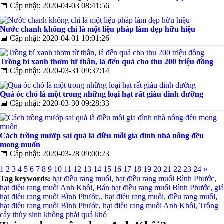
📅
Cập nhật: 2020-04-03 08:41:56
Nước chanh không chỉ là một liệu pháp làm đẹp hữu hiệu
📅
Cập nhật: 2020-04-01 10:01:26
Trồng bí xanh thơm từ thân, lá đến quả cho thu 200 triệu đồng
📅
Cập nhật: 2020-03-31 09:37:14
Quả óc chó là một trong những loại hạt rất giàu dinh dưỡng
📅
Cập nhật: 2020-03-30 09:28:33
Cách trồng mướp sai quả là điều mỗi gia đình nhà nông đều
mong muốn
📅
Cập nhật: 2020-03-28 09:00:23
»
1
2
3
4
5
6
7
8
9
10
11
12
13
14
15
16
17
18
19
20
21
22
23
24
Tag keywords:
hạt điều rang muối
,
hạt điều rang muối Bình Phước
,
hạt điều rang muối Anh Khôi
,
Bán hạt điều rang muối Bình Phước
,
giá
hạt điều rang muối Bình Phước
.,
hạt điều rang muối
,
điều rang muối
,
hạt điều rang muối Bình Phước
,
hạt điều rang muối Anh Khôi
,
Trồng
cây thủy sinh không phải quá khó