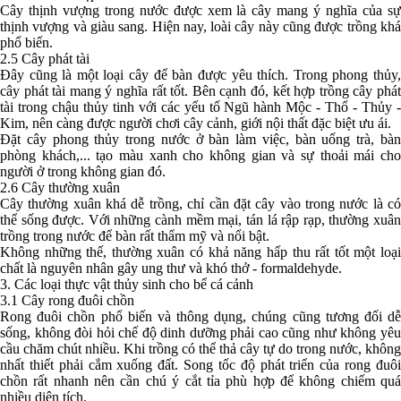
Cây thịnh vượng trong nước được xem là cây mang ý nghĩa của sự
thịnh vượng và giàu sang. Hiện nay, loài cây này cũng được trồng khá
phổ biến.
2.5 Cây phát tài
Đây cũng là một loại cây để bàn được yêu thích. Trong phong thủy,
cây phát tài mang ý nghĩa rất tốt. Bên cạnh đó, kết hợp trồng cây phát
tài trong chậu thủy tinh với các yếu tố Ngũ hành Mộc - Thổ - Thủy -
Kim, nên càng được người chơi cây cảnh, giới nội thất đặc biệt ưu ái.
Đặt cây phong thủy trong nước ở bàn làm việc, bàn uống trà, bàn
phòng khách,... tạo màu xanh cho không gian và sự thoải mái cho
người ở trong không gian đó.
2.6 Cây thường xuân
Cây thường xuân khá dễ trồng, chỉ cần đặt cây vào trong nước là có
thể sống được. Với những cành mềm mại, tán lá rập rạp, thường xuân
trồng trong nước để bàn rất thẩm mỹ và nổi bật.
Không những thế, thường xuân có khả năng hấp thu rất tốt một loại
chất là nguyên nhân gây ung thư và khó thở - formaldehyde.
3. Các loại thực vật thủy sinh cho bể cá cảnh
3.1 Cây rong đuôi chồn
Rong đuôi chồn phổ biến và thông dụng, chúng cũng tương đối dễ
sống, không đòi hỏi chế độ dinh dưỡng phải cao cũng như không yêu
cầu chăm chút nhiều. Khi trồng có thể thả cây tự do trong nước, không
nhất thiết phải cắm xuống đất. Song tốc độ phát triển của rong đuôi
chồn rất nhanh nên cần chú ý cắt tỉa phù hợp để không chiếm quá
nhiều diện tích.