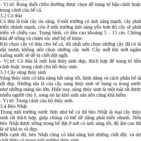
- Vị trí: Rong đuôi chồn thường được chọn để trang trí hậu cảnh hoặc
trung cảnh của bể cá.
3.2 Cỏ thìa
Cỏ thìa là loài cây ưa sáng, ở môi trường có ánh sáng mạnh, cây phát
triển nhánh mạnh, còn ở môi trường ánh sáng yếu hơn thì cây sẽ phát
triển về chiều cao. Trung bình, cỏ thìa cao khoảng 5 – 15 cm. Chúng
khá dễ trồng và chăm sóc nhờ bộ rễ khỏe.
Khi chọn cây cỏ thìa cho bể cá, tốt nhất nên chọn những cây đã có lá
dài mượt, không nên chọn những cây mới. Cây mới khi mới ngâm
xuống nước sẽ dễ bị chết đột ngột.
- Vị trí: Cỏ thìa là một loài thủy sinh đẹp, thích hợp để trang trí tiền
cảnh hoặc trung cảnh cho hồ thủy sinh.
3.3 Cây súng thủy sinh
Súng thủy sinh có khả năng bắt sáng tốt, hình dáng và cách phân bố lá
rất đẹp. Những tán lá của cây sung thủy sinh sẽ bung ra trong nước
như những mảng tảo lớn. Hiện nay, súng thủy sinh là một loài rất được
nhiều người chú ý, song nó lại khó sinh sản nên cũng khá hiếm.
- Vị trí: Trung cảnh của hồ thủy sinh.
3.4 Bèo Nhật
Trong môi trường nước tĩnh như bể cá thì bèo Nhật là loại cây thủy
sinh rất thích hợp, giúp chúng có thể dễ dàng phát triển nhanh. Nếu
bèo Nhật được trồng trong bể đặt ở nơi có ánh sáng tốt, độ ẩm cao thì
lá sẽ khá to và đẹp.
Bên cạnh đó, bèo Nhật cũng có khả năng hút những chất độc và dư
chất thừa có trong môi trường thủy sinh.