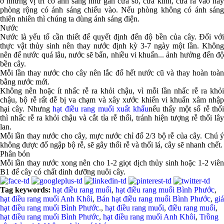
ở những vị trí có ánh sáng như gần cửa sổ, cửa kính, cửa ra vào hay
phòng rộng có ánh sáng chiếu vào. Nếu phòng không có ánh sáng
thiên nhiên thì chúng ta dùng ánh sáng điện.
Nước
Nước là yếu tố cần thiết để quyết định đến độ bền của cây. Đối với
thực vật thủy sinh nên thay nước định kỳ 3-7 ngày một lần. Không
nên để nước quá lâu, nước sẽ bẩn, nhiều vi khuẩn... ảnh hưởng đến độ
bền cây.
Mỗi lần thay nước cho cây nên lắc đổ hết nước cũ và thay hoàn toàn
bằng nước mới.
Không nên hoặc ít nhấc rễ ra khỏi chậu, vì mỗi lần nhấc rễ ra khỏi
chậu, bộ rễ rất dễ bị va chạm và xây xước khiến vi khuẩn xâm nhập
hại cây. Nhưng
hạt điều rang muối xuất khẩu
nếu thấy một số rễ thố
thì nhấc rễ ra khỏi chậu và cắt tỉa rễ thối, tránh hiện tượng rễ thối lây
lan.
Mỗi lần thay nước cho cây, mực nước chỉ đổ 2/3 bộ rễ của cây. Chú ý
không được đổ ngập bộ rễ, sẽ gây thối rễ và thối lá, cây sẽ nhanh chết.
Phân bón
Mỗi lần thay nước xong nên cho 1-2 giọt dịch thủy sinh hoặc 1-2 viên
B1 để cây có chất dinh dưỡng nuôi cây.
Tag keywords:
hạt điều rang muối
,
hạt điều rang muối Bình Phước
,
hạt điều rang muối Anh Khôi
,
Bán hạt điều rang muối Bình Phước
,
giá
hạt điều rang muối Bình Phước
.,
hạt điều rang muối
,
điều rang muối
,
hạt điều rang muối Bình Phước
,
hạt điều rang muối Anh Khôi
,
Trồng