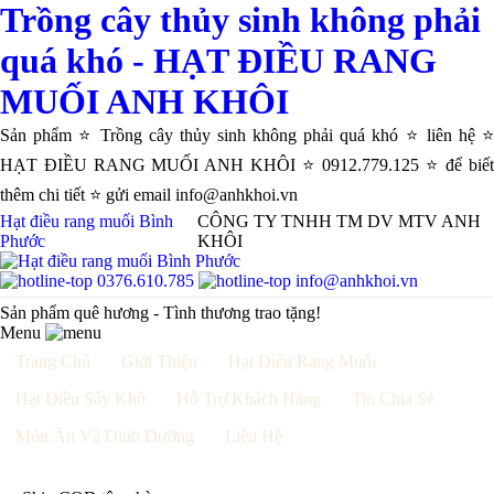
Trồng cây thủy sinh không phải
quá khó - HẠT ĐIỀU RANG
MUỐI ANH KHÔI
Sản phẩm ⭐ Trồng cây thủy sinh không phải quá khó ⭐ liên hệ ⭐
HẠT ĐIỀU RANG MUỐI ANH KHÔI ⭐ 0912.779.125 ⭐ để biết
thêm chi tiết ⭐ gửi email info@anhkhoi.vn
Hạt điều rang muối Bình
CÔNG TY TNHH TM DV MTV ANH
Phước
KHÔI
0376.610.785
info@anhkhoi.vn
Sản phẩm quê hương - Tình thương trao tặng!
Menu
Trang Chủ
Giới Thiệu
Hạt Điều Rang Muối
Hạt Điều Sấy Khô
Hỗ Trợ Khách Hàng
Tin Chia Sẻ
Món Ăn Và Dinh Dưỡng
Liên Hệ