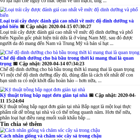
vỏ lụa hạn chế nguy cơ mắc bệnh về tim mạch, ung ...
Loại trái cây được đánh giá cao nhất về mức độ dinh dưỡng và
phổ biến
📅
Cập nhật: 2020-04-15 07:30:27
Loại trái cây được đánh giá cao nhất về mức độ dinh dưỡng và phổ
biến Nguồn gốc phát hiện trái dứa là ở vùng Nam Mỹ, sau đó được
người da đỏ mang đến Nam và Trung Mỹ và bán sỉ hạt ...
Chế độ dinh dưỡng cho bà bầu trong thời kì mang thai là quan
trọng
📅
Cập nhật: 2020-04-14 07:34:23
Chế độ dinh dưỡng cho bà bầu trong thời kì mang thai là quan trọng
Vì một chế độ dinh dưỡng đầy đủ, đúng đắn là cách tốt nhất để con
bạn sinh ra có một khởi đầu hoàn hảo – hơn nữa, ...
Kỹ thuật trồng bắp ngọt đơn giản tại nhà
📅
Cập nhật: 2020-04-
11 15:24:04
Kỹ thuật trồng bắp ngọt đơn giản tại nhà Bắp ngọt là một loại thực
phẩm rất dễ trồng tại nhà và có thể trồng quanh năm. Hơn thế nữa,
phân loại hạt điều rang muối xuất khẩu bắp ...
Tin chia sẻ thêm
Cách nhân giống và chăm sóc cây sả trong chậu