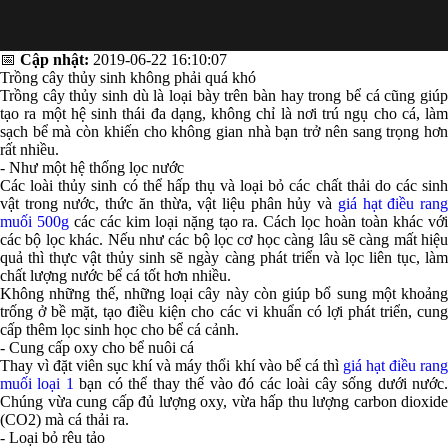
📅
Cập nhật:
2019-06-22 16:10:07
Trồng cây thủy sinh không phải quá khó
Trồng cây thủy sinh dù là loại bày trên bàn hay trong bể cá cũng giúp
tạo ra một hệ sinh thái đa dạng, không chỉ là nơi trú ngụ cho cá, làm
sạch bể mà còn khiến cho không gian nhà bạn trở nên sang trọng hơn
rất nhiều.
- Như một hệ thống lọc nước
Các loài thủy sinh có thể hấp thụ và loại bỏ các chất thải do các sinh
vật trong nước, thức ăn thừa, vật liệu phân hủy và
giá hạt điều ran
muối 500g
các các kim loại nặng tạo ra. Cách lọc hoàn toàn khác vớ
các bộ lọc khác. Nếu như các bộ lọc cơ học càng lâu sẽ càng mất hiệu
quả thì thực vật thủy sinh sẽ ngày càng phát triển và lọc liên tục, làm
chất lượng nước bể cá tốt hơn nhiều.
Không những thế, những loại cây này còn giúp bổ sung một khoảng
trống ở bề mặt, tạo điều kiện cho các vi khuẩn có lợi phát triển, cung
cấp thêm lọc sinh học cho bể cá cảnh.
- Cung cấp oxy cho bể nuôi cá
Thay vì đặt viên sục khí và máy thổi khí vào bể cá thì
giá hạt điều ran
muối loại 1
bạn có thể thay thế vào đó các loài cây sống dưới nước
Chúng vừa cung cấp đủ lượng oxy, vừa hấp thu lượng carbon dioxide
(CO2) mà cá thải ra.
- Loại bỏ rêu tảo