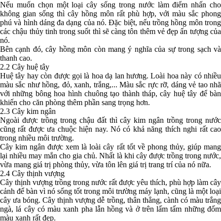
Nếu muốn chọn một loại cây sống trong nước làm điểm nhấn cho
không gian sống thì cây hồng môn rất phù hợp, với màu sắc phong
phú và hình dáng đa dạng của nó. Đặc biệt, nếu trồng hồng môn trong
các chậu thủy tinh trong suốt thì sẽ càng tôn thêm vẻ đẹp ấn tượng của
nó.
Bên cạnh đó, cây hồng môn còn mang ý nghĩa của sự trong sạch và
thanh cao.
2.2 Cây huệ tây
Huệ tây hay còn được gọi là hoa dạ lan hương. Loài hoa này có nhiều
màu sắc như hồng, đỏ, xanh, trắng,... Màu sắc rực rỡ, dáng vẻ tao nhã
với những bông hoa hình chuông tạo thành tháp, cây huệ tây để bàn
khiến cho căn phòng thêm phần sang trọng hơn.
2.3 Cây kim ngân
Ngoài được trồng trong chậu đất thì cây kim ngân trồng trong nước
cũng rất được ưa chuộc hiện nay. Nó có khả năng thích nghi rất cao
trong nhiều môi trường.
Cây kim ngân được xem là loài cây rất tốt về phong thủy, giúp mang
lại nhiều may mắn cho gia chủ. Nhất là khi cây được trồng trong nước,
vừa mang giá trị phòng thủy, vừa tôn lên giá trị trang trí của nó nữa.
2.4 Cây thịnh vượng
Cây thịnh vượng trồng trong nước rất được yêu thích, phù hợp làm cây
cảnh để bàn vì nó sống tốt trong môi trường máy lạnh, cũng là một loại
cây ưa bóng. Cây thịnh vượng dễ trồng, thân thẳng, cành có màu trắng
ngà, lá cây có màu xanh pha lẫn hồng và ở trên lấm tấm những đốm
màu xanh rất đẹp.