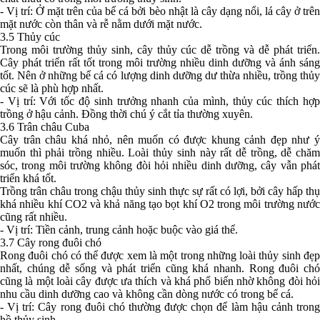
- Vị trí: Ở mặt trên của bể cá bởi bèo nhật là cây dạng nổi, lá cây ở trên
mặt nước còn thân và rễ nằm dưới mặt nước.
3.5 Thủy cúc
Trong môi trường thủy sinh, cây thủy cúc dễ trồng và dễ phát triển.
Cây phát triển rất tốt trong môi trường nhiều dinh dưỡng và ánh sáng
tốt. Nên ở những bể cá có lượng dinh dưỡng dư thừa nhiều, trồng thủy
cúc sẽ là phù hợp nhất.
- Vị trí: Với tốc độ sinh trưởng nhanh của mình, thủy cúc thích hợp
trồng ở hậu cảnh. Đồng thời chú ý cắt tỉa thường xuyên.
3.6 Trân châu Cuba
Cây trân châu khá nhỏ, nên muốn có được khung cảnh đẹp như ý
muốn thì phải trồng nhiều. Loài thủy sinh này rất dễ trồng, dễ chăm
sóc, trong môi trường không đòi hỏi nhiều dinh dưỡng, cây vẫn phát
triển khá tốt.
Trồng trân châu trong chậu thủy sinh thực sự rất có lợi, bởi cây hấp thụ
khá nhiều khí CO2 và khả năng tạo bọt khí O2 trong môi trường nước
cũng rất nhiều.
- Vị trí: Tiền cảnh, trung cảnh hoặc buộc vào giá thể.
3.7 Cây rong đuôi chó
Rong đuôi chó có thể được xem là một trong những loài thủy sinh đẹp
nhất, chúng dễ sống và phát triển cũng khá nhanh. Rong đuôi chó
cũng là một loài cây được ưa thích và khá phổ biến nhờ không đòi hỏi
nhu cầu dinh dưỡng cao và không cần dòng nước có trong bể cá.
- Vị trí: Cây rong đuôi chó thường được chọn để làm hậu cảnh trong
hồ thủy sinh.