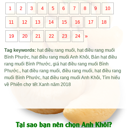
1
2
3
4
5
6
7
8
9
10
11
12
13
14
15
16
17
18
»
19
20
21
22
23
24
Tag keywords:
hạt điều rang muối
,
hạt điều rang muối
Bình Phước
,
hạt điều rang muối Anh Khôi
,
Bán hạt điều
rang muối Bình Phước
,
giá hạt điều rang muối Bình
Phước
.,
hạt điều rang muối
,
điều rang muối
,
hạt điều rang
muối Bình Phước
,
hạt điều rang muối Anh Khôi
,
Tìm hiểu
về Phiên chợ tết Xanh năm 2018
Tại sao bạn nên chọn Anh Khôi?