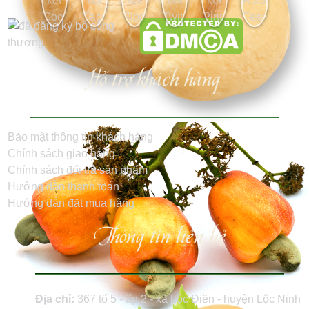
Hỗ trợ khách hàng
Bảo mật thông tin khách hàng
Chính sách giao hàng
Chính sách đổi trả sản phẩm
Hướng dẫn thanh toán
Hướng dẫn đặt mua hàng
Thông tin liên hệ
Địa chỉ:
367 tổ 5 - ấp 2 - xã Lộc Điền - huyện Lộc Ninh