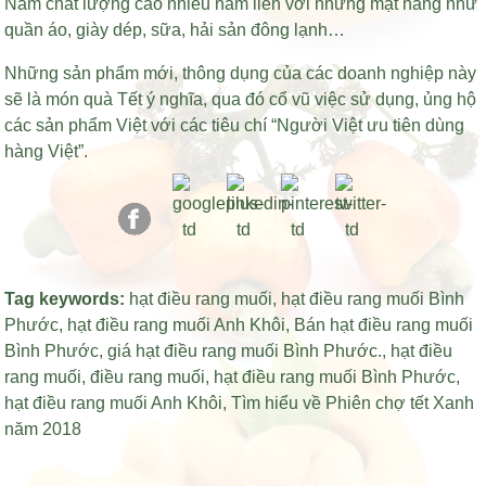
Nam chất lượng cao nhiều năm liền với những mặt hàng như
quần áo, giày dép, sữa, hải sản đông lạnh…
Những sản phẩm mới, thông dụng của các doanh nghiệp này
sẽ là món quà Tết ý nghĩa, qua đó cổ vũ việc sử dụng, ủng hộ
các sản phẩm Việt với các tiêu chí “Người Việt ưu tiên dùng
hàng Việt”.
Tag keywords:
hạt điều rang muối
,
hạt điều rang muối Bình
Phước
,
hạt điều rang muối Anh Khôi
,
Bán hạt điều rang muối
Bình Phước
,
giá hạt điều rang muối Bình Phước
.,
hạt điều
rang muối
,
điều rang muối
,
hạt điều rang muối Bình Phước
,
hạt điều rang muối Anh Khôi
,
Tìm hiểu về Phiên chợ tết Xanh
năm 2018