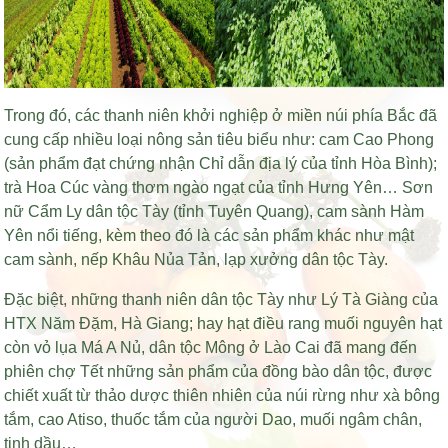
Trong đó, các thanh niên khởi nghiệp ở miền núi phía Bắc đã
cung cấp nhiều loại nông sản tiêu biểu như: cam Cao Phong
(sản phẩm đạt chứng nhận Chỉ dẫn địa lý của tỉnh Hòa Bình);
trà Hoa Cúc vàng thơm ngào ngạt của tỉnh Hưng Yên… Sơn
nữ Cẩm Ly dân tộc Tày (tỉnh Tuyên Quang), cam sành Hàm
Yên nổi tiếng, kèm theo đó là các sản phẩm khác như mật
cam sành, nếp Khâu Nủa Tản, lạp xưởng dân tộc Tày.
Đặc biệt, những thanh niên dân tộc Tày như Lý Tà Giàng của
HTX Năm Đặm, Hà Giang; hay
hạt điều rang muối nguyên hạt
còn vỏ lụa
Má A Nủ, dân tộc Mông ở Lào Cai đã mang đến
phiên chợ Tết những sản phẩm của đồng bào dân tộc, được
chiết xuất từ thảo dược thiên nhiên của núi rừng như xà bông
tắm, cao Atiso, thuốc tắm của người Dao, muối ngâm chân,
tinh dầu…