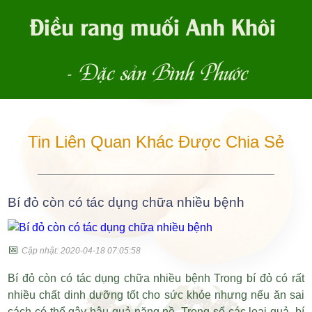
Điều rang muối Anh Khôi
- Đặc sản Bình Phước
Tin Liên Quan Khác Được Chia Sẻ
Bí đỏ còn có tác dụng chữa nhiều bệnh
📅
Cập nhật: 2020-04-18 07:05:58
Bí đỏ còn có tác dụng chữa nhiều bệnh Trong bí đỏ có rất
nhiều chất dinh dưỡng tốt cho sức khỏe nhưng nếu ăn sai
cách có thể gây hậu quả nặng nề. Trong số các loại quả, bí