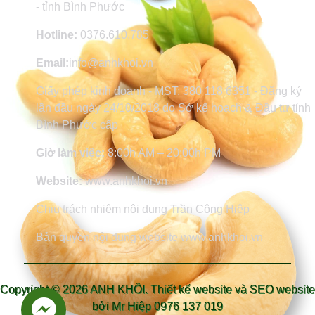
- tỉnh Bình Phước
Hotline:
0376.610.785
Email:
info@anhkhoi.vn
Giấy phép kinh doanh - MST: 380 118 6351 - Đăng ký
lần đầu ngày 24/10/2018 do Sở kế hoạch & Đầu tư tỉnh
Bình Phước cấp
Giờ làm việc:
8:00h AM – 20:00h PM
Website:
www.anhkhoi.vn
Chịu trách nhiệm nội dung Trần Công Hiệp
Bản quyền nội dung website www.anhkhoi.vn
Copyright ©
2026 ANH KHÔI.
Thiết kế website và SEO website
bởi Mr Hiệp 0976 137 019