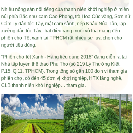
Nhiều nông sản nổi tiếng của thanh niên khởi nghiệp ở miền
núi phía Bắc như cam Cao Phong, trà Hoa Cúc vàng, Sơn nữ
Cẩm Ly dân tộc Tày, mật cam sành, nếp Khâu Nủa Tản, lạp
xưởng dân tộc Tày...
hạt điều rang muối vỏ lụa
mang đến
phiên chợ Tết xanh tại TPHCM rất nhiều sự lựa chọn cho
người tiêu dùng.
“Phiên chợ tết Xanh - Hàng tiêu dùng 2018” đang diễn ra tại
Nhà tập luyện thể thao Phú Thọ (số 219 Lý Thường Kiệt,
P.15, Q.11, TPHCM). Trong tổng số gần 100 đơn vị tham gia
phiên chợ, có đến 45 đơn vị khởi nghiệp, HTX làng nghề,
CLB thanh niên khởi nghiệp… tham gia.