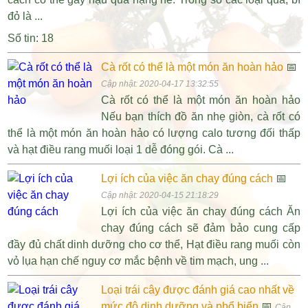
đỏ là ...
Số tin: 18
Cà rốt có thể là một món ăn hoàn hảo
📅
Cập nhật: 2020-04-17 13:32:55
Cà rốt có thể là một món ăn hoàn hảo
Nếu bạn thích đồ ăn nhẹ giòn, cà rốt có
thể là một món ăn hoàn hảo có lượng calo tương đối thấp
và hạt điều rang muối loại 1 dễ đóng gói. Cà ...
Lợi ích của việc ăn chay đúng cách
📅
Cập nhật: 2020-04-15 21:18:29
Lợi ích của việc ăn chay đúng cách Ăn
chay đúng cách sẽ đảm bảo cung cấp
đầy đủ chất dinh dưỡng cho cơ thể, Hạt điều rang muối còn
vỏ lụa hạn chế nguy cơ mắc bệnh về tim mạch, ung ...
Loại trái cây được đánh giá cao nhất về
mức độ dinh dưỡng và phổ biến
📅
Cập