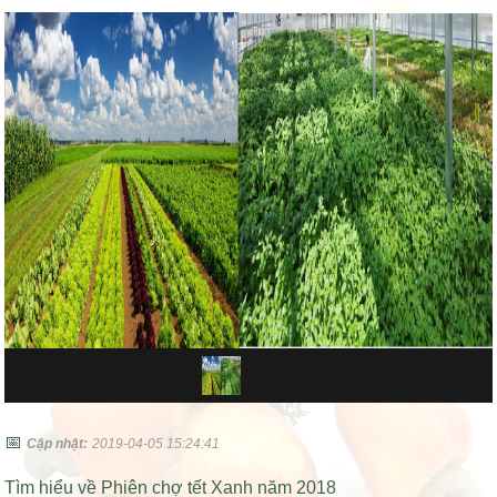
📅
Cập nhật:
2019-04-05 15:24:41
Tìm hiểu về Phiên chợ tết Xanh năm 2018