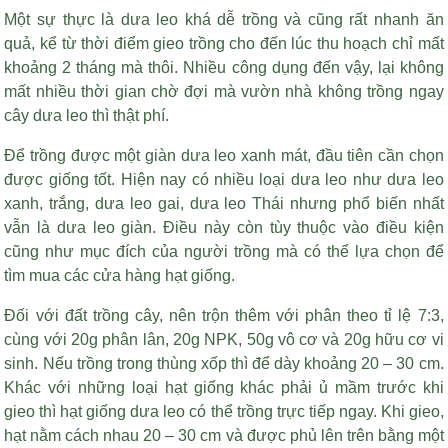
Một sự thực là dưa leo khá dễ trồng và cũng rất nhanh ăn
quả, kể từ thời điểm gieo trồng cho đến lúc thu hoạch chỉ mất
khoảng 2 tháng mà thôi. Nhiều công dụng đến vậy, lại không
mất nhiều thời gian chờ đợi mà vườn nhà không trồng ngay
cây dưa leo thì thật phí.
Để trồng được một giàn dưa leo xanh mát, đầu tiên cần chọn
được giống tốt. Hiện nay có nhiều loại dưa leo như dưa leo
xanh, trắng, dưa leo gai, dưa leo Thái nhưng phổ biến nhất
vẫn là dưa leo giàn. Điều này còn tùy thuộc vào điều kiện
cũng như mục đích của người trồng mà có thể lựa chọn để
tìm mua các cửa hàng hạt giống.
Đối với đất trồng cây, nên trộn thêm với phân theo tỉ lệ 7:3,
cùng với 20g phân lân, 20g NPK, 50g vô cơ và 20g hữu cơ vi
sinh. Nếu trồng trong thùng xốp thì để dày khoảng 20 – 30 cm.
Khác với những loại hạt giống khác phải ủ mầm trước khi
gieo thì hạt giống dưa leo có thể trồng trực tiếp ngay. Khi gieo,
hạt nằm cách nhau 20 – 30 cm và được phủ lên trên bằng một