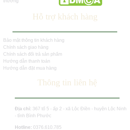
Hỗ trợ khách hàng
Bảo mật thông tin khách hàng
Chính sách giao hàng
Chính sách đổi trả sản phẩm
Hướng dẫn thanh toán
Hướng dẫn đặt mua hàng
Thông tin liên hệ
Địa chỉ:
367 tổ 5 - ấp 2 - xã Lộc Điền - huyện Lộc Ninh
- tỉnh Bình Phước
Hotline:
0376.610.785