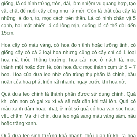
giống, lá có hình trứng, tròn, dài, làm nhiệm vụ quang hợp, tạo
vật chất để nuôi cây cũng như lá mới. Còn lá thật của cây là
những lá đơn, to, mọc cách trên thân. Lá có hình chân vịt 5
cạnh, hai mặt phiến lá có lông mịn, cuống lá có thể dài đến
15cm.
Hoa cây có màu vàng, có hoa đơn tính hoặc lưỡng tính, có
giống cây có cả 3 loại hoa nhưng cũng có cây chỉ có 1 loại
hoa mà thôi. Thông thường, hoa cái mọc ở nách lá, mọc
thành một hoặc đơn lẻ, còn hoa đực mọc thành cụm từ 5 – 7
hoa. Hoa của dưa leo nhờ côn trùng thụ phấn là chính, bầu
noãn của hoa phát triển rất nhanh, ngay trước khi hoa nở.
Quả dưa leo chính là thành phần được sử dụng chính. Quả
khi còn non có gai xu xì và sẽ mất dần khi trái lớn. Quả có
màu xanh đậm hoặc nhạt, ở một số quả có hoa văn sọc hoặc
vệt, chấm. Và khi chín, dưa leo ngả sang màu vàng sậm, nâu
hoặc trắng xanh.
Quả dưa leo sinh trưởng khá nhanh, thời gian từ khi ra hoa