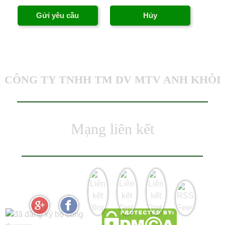
CÔNG TY TNHH TM DV MTV ANH KHÔI
Mạng liên kết