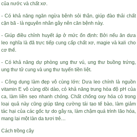
của nước và chất xơ.
- Có khả năng ngăn ngừa bệnh sỏi thận, giúp đào thải chất
cặn bã - là nguyên nhân gây nên căn bệnh này.
- Giúp điều chỉnh huyết áp ở mức ổn định: Bởi nếu ăn dưa
leo nghĩa là đã trực tiếp cung cấp chất xơ, magie và kali cho
cơ thể.
- Có khả năng dự phòng ung thư vú, ung thư buồng trứng,
ung thư tử cung và ung thư tuyến tiền liệt.
- Công dụng làm đẹp vô cùng lớn: Dưa leo chính là nguồn
vitamin E vô cùng dồi dào, có khả năng trung hòa độ pH của
ca, làm liền sẹo nhanh chóng. Chất chống oxy hóa có trong
loại quả này cũng giúp tăng cường tái tạo tế bào, làm giảm
tác hại của các gốc tự do gây ra, làm chậm quá trình lão hóa,
mang lại một làn da tươi trẻ…
Cách trồng cây