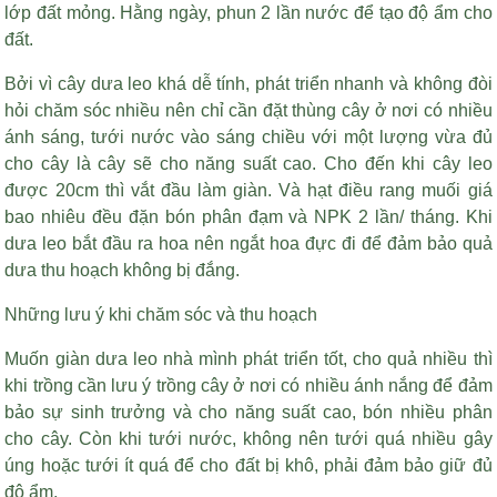
lớp đất mỏng. Hằng ngày, phun 2 lần nước để tạo độ ẩm cho
đất.
Bởi vì cây dưa leo khá dễ tính, phát triển nhanh và không đòi
hỏi chăm sóc nhiều nên chỉ cần đặt thùng cây ở nơi có nhiều
ánh sáng, tưới nước vào sáng chiều với một lượng vừa đủ
cho cây là cây sẽ cho năng suất cao. Cho đến khi cây leo
được 20cm thì vắt đầu làm giàn. Và
hạt điều rang muối giá
bao nhiêu
đều đặn bón phân đạm và NPK 2 lần/ tháng. Khi
dưa leo bắt đầu ra hoa nên ngắt hoa đực đi để đảm bảo quả
dưa thu hoạch không bị đắng.
Những lưu ý khi chăm sóc và thu hoạch
Muốn giàn dưa leo nhà mình phát triển tốt, cho quả nhiều thì
khi trồng cần lưu ý trồng cây ở nơi có nhiều ánh nắng để đảm
bảo sự sinh trưởng và cho năng suất cao, bón nhiều phân
cho cây. Còn khi tưới nước, không nên tưới quá nhiều gây
úng hoặc tưới ít quá để cho đất bị khô, phải đảm bảo giữ đủ
độ ẩm.