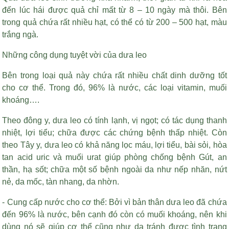
đến lúc hái được quả chỉ mất từ 8 – 10 ngày mà thôi. Bên
trong quả chứa rất nhiều hạt, có thể có từ 200 – 500 hạt, màu
trắng ngà.
Những công dụng tuyệt vời của dưa leo
Bên trong loại quả này chứa rất nhiều chất dinh dưỡng tốt
cho cơ thể. Trong đó, 96% là nước, các loại vitamin, muối
khoáng….
Theo đông y, dưa leo có tính lạnh, vị ngọt; có tác dụng thanh
nhiệt, lợi tiểu; chữa được các chứng bệnh thấp nhiệt. Còn
theo Tây y, dưa leo có khả năng lọc máu, lợi tiểu, bài sỏi, hòa
tan acid uric và muối urat giúp phòng chống bệnh Gút, an
thần, hạ sốt; chữa một số bệnh ngoài da như nếp nhăn, nứt
nẻ, da mốc, tàn nhang, da nhờn.
- Cung cấp nước cho cơ thể: Bởi vì bản thân dưa leo đã chứa
đến 96% là nước, bên cạnh đó còn có muối khoáng, nên khi
dùng nó sẽ giúp cơ thể cũng như da tránh được tình trạng