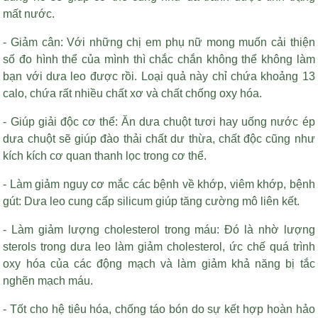
mất nước.
- Giảm cân: Với những chị em phụ nữ mong muốn cải thiện
số đo hình thể của mình thì chắc chắn không thể không làm
bạn với dưa leo được rồi. Loại quả này chỉ chứa khoảng 13
calo, chứa rất nhiều chất xơ và chất chống oxy hóa.
- Giúp giải độc cơ thể: Ăn dưa chuột tươi hay uống nước ép
dưa chuột sẽ giúp đào thải chất dư thừa, chất độc cũng như
kích kích cơ quan thanh lọc trong cơ thể.
- Làm giảm nguy cơ mắc các bệnh về khớp, viêm khớp, bệnh
gút: Dưa leo cung cấp silicum giúp tăng cường mô liên kết.
- Làm giảm lượng cholesterol trong máu: Đó là nhờ lượng
sterols trong dưa leo làm giảm cholesterol, ức chế quá trình
oxy hóa của các động mạch và làm giảm khả năng bị tắc
nghẽn mạch máu.
- Tốt cho hệ tiêu hóa, chống táo bón do sự kết hợp hoàn hảo