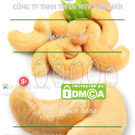
CÔNG TY TNHH TM DV MTV ANH KHÔI
Mạng liên kết
Hỗ trợ khách hàng