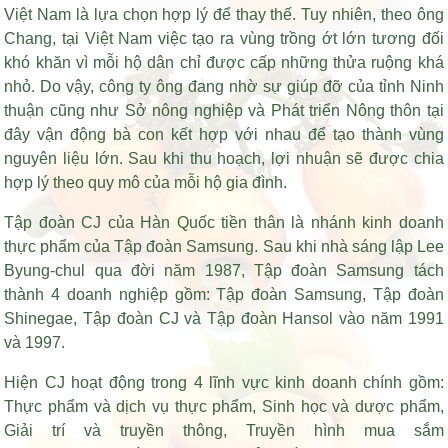
Việt Nam là lựa chọn hợp lý để thay thế. Tuy nhiên, theo ông
Chang, tại Việt Nam việc tạo ra vùng trồng ớt lớn tương đối
khó khăn vì mỗi hộ dân chỉ được cấp những thửa ruộng khá
nhỏ. Do vậy, công ty ông đang nhờ sự giúp đỡ của tỉnh Ninh
thuận cũng như Sở nông nghiệp và Phát triển Nông thôn tại
đây vận động bà con kết hợp với nhau để tạo thành vùng
nguyên liệu lớn. Sau khi thu hoạch, lợi nhuận sẽ được chia
hợp lý theo quy mô của mỗi hộ gia đình.
Tập đoàn CJ của Hàn Quốc tiền thân là nhánh kinh doanh
thực phẩm của Tập đoàn Samsung. Sau khi nhà sáng lập Lee
Byung-chul qua đời năm 1987, Tập đoàn Samsung tách
thành 4 doanh nghiệp gồm: Tập đoàn Samsung, Tập đoàn
Shinegae, Tập đoàn CJ và Tập đoàn Hansol vào năm 1991
và 1997.
Hiện CJ hoạt động trong 4 lĩnh vực kinh doanh chính gồm:
Thực phẩm và dịch vụ thực phẩm, Sinh học và dược phẩm,
Giải trí và truyền thông, Truyền hình mua sắm