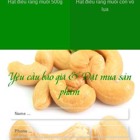
Hạt điều rang muối 500g
Hạt điều rang muối còn vỏ
lụa
Yêu cầu báo giá & Đặt mua sản
phẩm