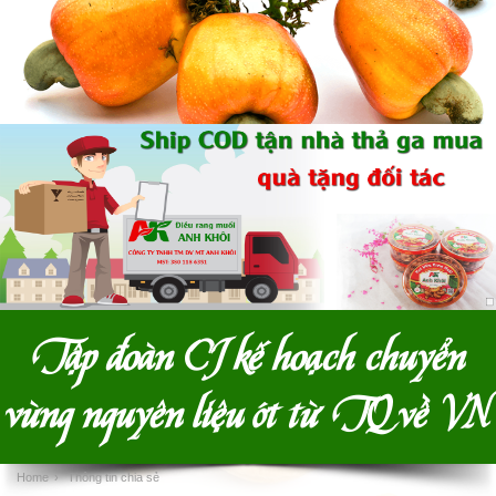
Tập đoàn CJ kế hoạch chuyển
vùng nguyên liệu ớt từ TQ về VN
Home
›
Thông tin chia sẻ