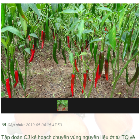
📅
Cập nhật:
2019-05-04 15:47:50
Tập đoàn CJ kế hoạch chuyển vùng nguyên liệu ớt từ TQ về