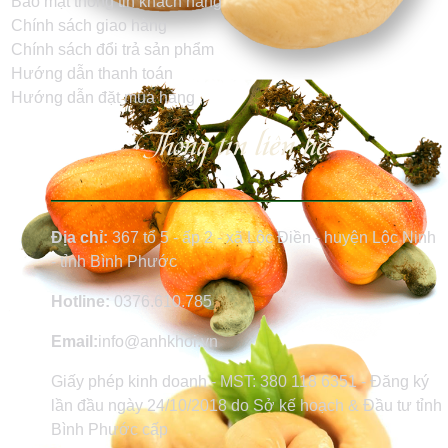
Bảo mật thông tin khách hàng
Chính sách giao hàng
Chính sách đổi trả sản phẩm
Hướng dẫn thanh toán
Hướng dẫn đặt mua hàng
Thông tin liên hệ
Địa chỉ:
367 tổ 5 - ấp 2 - xã Lộc Điền - huyện Lộc Ninh
- tỉnh Bình Phước
Hotline:
0376.610.785
Email:
info@anhkhoi.vn
Giấy phép kinh doanh - MST: 380 118 6351 - Đăng ký
lần đầu ngày 24/10/2018 do Sở kế hoạch & Đầu tư tỉnh
Bình Phước cấp