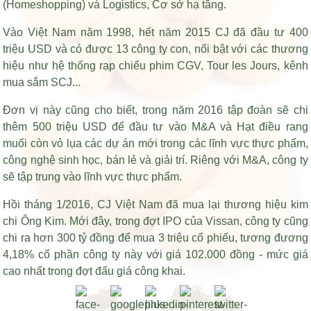
(Homeshopping) và Logistics, Cơ sở hạ tầng.
Vào Việt Nam năm 1998, hết năm 2015 CJ đã đầu tư 400
triệu USD và có được 13 công ty con, nổi bật với các thương
hiệu như hệ thống rạp chiếu phim CGV, Tour les Jours, kênh
mua sắm SCJ...
Đơn vị này cũng cho biết, trong năm 2016 tập đoàn sẽ chi
thêm 500 triệu USD để đầu tư vào M&A và
Hạt điều rang
muối còn vỏ lụa
các dự án mới trong các lĩnh vực thực phẩm,
công nghệ sinh học, bán lẻ và giải trí. Riêng với M&A, công ty
sẽ tập trung vào lĩnh vực thực phẩm.
Hồi tháng 1/2016, CJ Việt Nam đã mua lại thương hiệu kim
chi Ông Kim. Mới đây, trong đợt IPO của Vissan, công ty cũng
chi ra hơn 300 tỷ đồng để mua 3 triệu cổ phiếu, tương đương
4,18% cổ phần công ty này với giá 102.000 đồng - mức giá
cao nhất trong đợt đấu giá công khai.