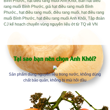
Bình Phước
,
hạt điều rang muối Anh Khôi
,
Bán hạt điều
rang muối Bình Phước
,
giá hạt điều rang muối Bình
Phước
.,
hạt điều rang muối
,
điều rang muối
,
hạt điều rang
muối Bình Phước
,
hạt điều rang muối Anh Khôi
,
Tập đoàn
CJ kế hoạch chuyển vùng nguyên liệu ớt từ TQ về VN
Tại sao bạn nên chọn Anh Khôi?
Sản phẩm dùng nguyên liệu trong nước, không dùng
chất bảo quản, không bị mùi hôi dầu