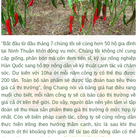
"Bắt đầu từ đầu tháng 7 chúng tôi sẽ cùng hơn 50 hộ gia đình
tại Ninh Thuận khởi động vụ mới. Chúng tôi không chỉ cung
cấp giống, phân bón mà còn đem tiến sĩ, kỹ sư nông nghiệp
Hàn Quốc sang hỗ trợ nông dân về kỹ thuật canh tác và chăm
sóc. Dự kiến với 10ha ớt mỗi năm công ty có thể thu được
200 tấn. Toàn bộ sản phẩm sẽ được tập đoàn bao tiêu theo
giá cả thị trường", ông Chang nói và
bảng giá hạt điều rang
muối
cho biết, mỗi năm công ty sẽ có báo cáo thị trường về
giá cả ớt trên thế giới. Do vậy, người dân nên yên tâm vì tập
đoàn sẽ thu mua sản phẩm theo giá thị trường ở mức hợp lý
nhất. Còn về biện pháp canh tác, công ty sẽ cùng nông dân
thực hiện trồng theo hướng thâm canh, tức là sau khi thu
hoạch ớt thì khoảng thời gian để tái tạo đất nông dân có thể