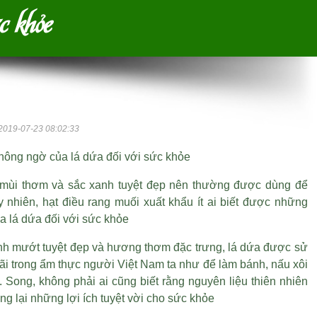
c khỏe
2019-07-23 08:02:33
hông ngờ của lá dứa đối với sức khỏe
mùi thơm và sắc xanh tuyệt đẹp nên thường được dùng để
y nhiên,
hạt điều rang muối xuất khẩu
ít ai biết được những
a lá dứa đối với sức khỏe
nh mướt tuyệt đẹp và hương thơm đặc trưng, lá dứa được sử
ãi trong ẩm thực người Việt Nam ta như để làm bánh, nấu xôi
. Song, không phải ai cũng biết rằng nguyên liệu thiên nhiên
g lại những lợi ích tuyệt vời cho sức khỏe