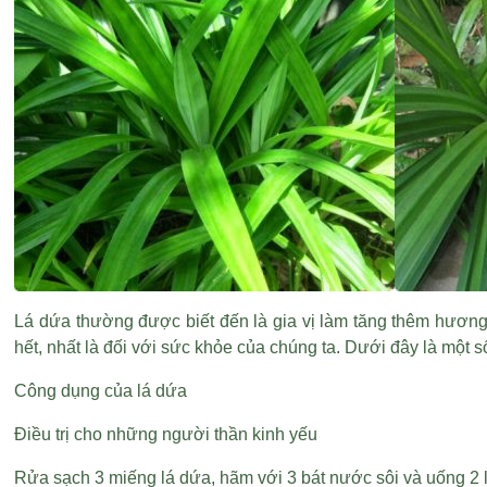
Lá dứa thường được biết đến là gia vị làm tăng thêm hương
hết, nhất là đối với sức khỏe của chúng ta. Dưới đây là một 
Công dụng của lá dứa
Điều trị cho những người thần kinh yếu
Rửa sạch 3 miếng lá dứa, hãm với 3 bát nước sôi và uống 2 l