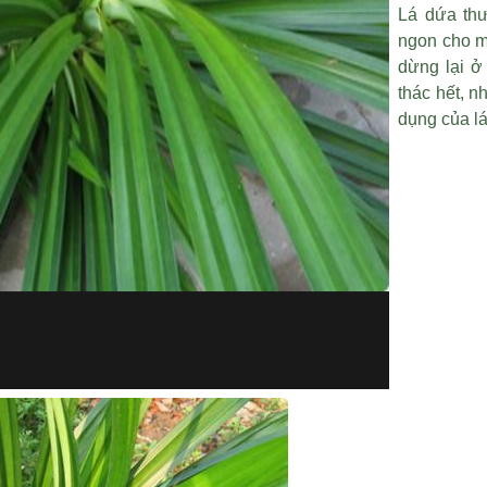
Lá dứa thư
ngon cho m
dừng lại ở
thác hết, n
dụng của lá