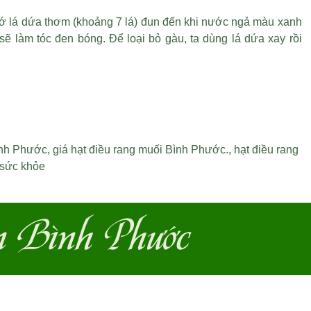
 lá dứa thơm (khoảng 7 lá) đun đến khi nước ngả màu xanh
ẽ làm tóc đen bóng. Để loại bỏ gàu, ta dùng lá dứa xay rồi
ình Phước
,
giá hạt điều rang muối Bình Phước
.,
hạt điều rang
 sức khỏe
n Bình Phước