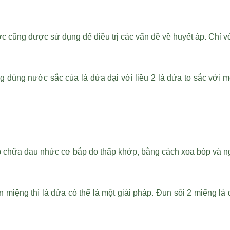
ước cũng được sử dụng để điều trị các vấn đề về huyết áp. Chỉ v
 dùng nước sắc của lá dứa dại với liều 2 lá dứa to sắc với mộ
p chữa đau nhức cơ bắp do thấp khớp, bằng cách xoa bóp và 
iệng thì lá dứa có thể là một giải pháp. Đun sôi 2 miếng lá