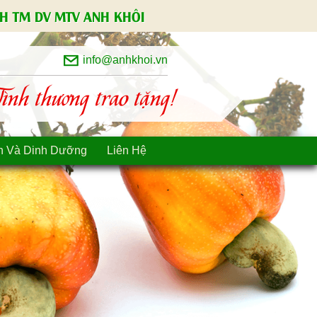
H TM DV MTV ANH KHÔI
info@anhkhoi.vn
nh thương trao tặng!
n Và Dinh Dưỡng
Liên Hệ