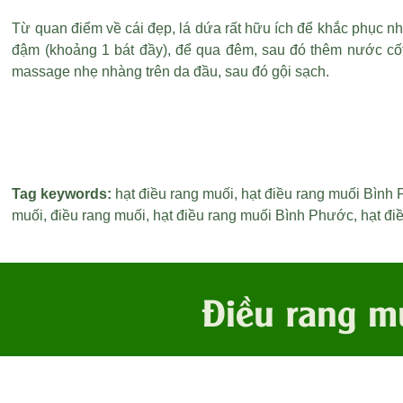
Từ quan điểm về cái đẹp, lá dứa rất hữu ích để khắc phục n
đậm (khoảng 1 bát đầy), để qua đêm, sau đó thêm nước cốt 
massage nhẹ nhàng trên da đầu, sau đó gội sạch.
Tag keywords:
hạt điều rang muối
,
hạt điều rang muối Bình
muối
,
điều rang muối
,
hạt điều rang muối Bình Phước
,
hạt đi
Điều rang m