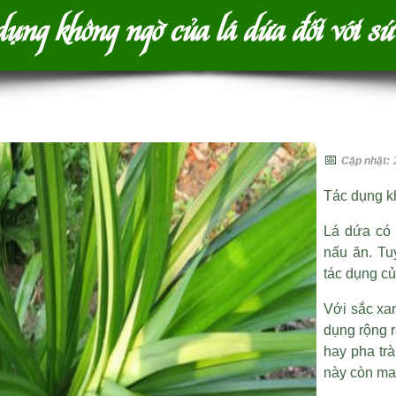
ụng không ngờ của lá dứa đối với sứ
📅
Cập nhật:
Tác dụng k
Lá dứa có 
nấu ăn. Tu
tác dụng củ
Với sắc xa
dụng rộng r
hay pha trà
này còn man