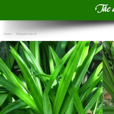
Tác d
Home
›
Thông tin chia sẻ