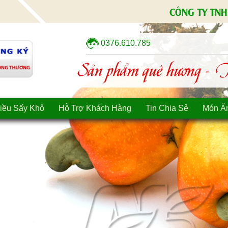
CÔNG TY TNH
0376.610.785
Sản phẩm quê hương - Tì
iều Sấy Khô
Hỗ Trợ Khách Hàng
Tin Chia Sẻ
Món Ă