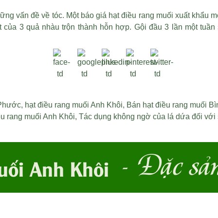
hững vấn đề về tóc. Một
báo giá hạt điều rang muối xuất khẩu
mớ
của 3 quả nhàu trộn thành hỗn hợp. Gội đầu 3 lần một tuần s
 Phước
,
hạt điều rang muối Anh Khôi
,
Bán hạt điều rang muối B
ều rang muối Anh Khôi
,
Tác dụng không ngờ của lá dứa đối với
- Đặc sả
uối Anh Khôi