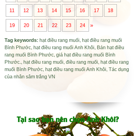
11
12
13
14
15
16
17
18
»
19
20
21
22
23
24
Tag keywords:
hạt điều rang muối
,
hạt điều rang muối
Bình Phước
,
hạt điều rang muối Anh Khôi
,
Bán hạt điều
rang muối Bình Phước
,
giá hạt điều rang muối Bình
Phước
.,
hạt điều rang muối
,
điều rang muối
,
hạt điều rang
muối Bình Phước
,
hạt điều rang muối Anh Khôi
,
Tác dụng
của nhân sâm trắng VN
Tại sao bạn nên chọn Anh Khôi?