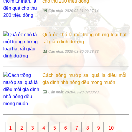
cho thu 200 triệu đồng
📅
Cập nhật: 2020-03-31 09:37:14
Quả óc chó là một trong những loại hạt
rất giàu dinh dưỡng
📅
Cập nhật: 2020-03-30 09:28:33
Cách trồng mướp sai quả là điều mỗi
gia đình nhà nông đều mong muốn
📅
Cập nhật: 2020-03-28 09:00:23
1
2
3
4
5
6
7
8
9
10