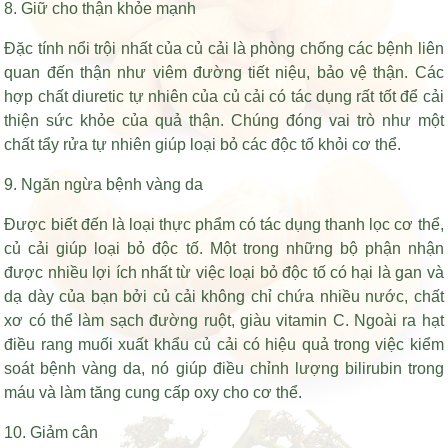
8. Giữ cho thận khỏe mạnh
Đặc tính nổi trội nhất của củ cải là phòng chống các bệnh liên
quan đến thận như viêm đường tiết niệu, bảo vệ thận. Các
hợp chất diuretic tự nhiên của củ cải có tác dụng rất tốt để cải
thiện sức khỏe của quả thận. Chúng đóng vai trò như một
chất tẩy rửa tự nhiên giúp loại bỏ các độc tố khỏi cơ thể.
9. Ngăn ngừa bệnh vàng da
Được biết đến là loại thực phẩm có tác dụng thanh lọc cơ thể,
củ cải giúp loại bỏ độc tố. Một trong những bộ phận nhận
được nhiều lợi ích nhất từ việc loại bỏ độc tố có hại là gan và
dạ dày của bạn bởi củ cải không chỉ chứa nhiều nước, chất
xơ có thể làm sạch đường ruột, giàu vitamin C. Ngoài ra
hạt
điều rang muối xuất khẩu
củ cải có hiệu quả trong việc kiểm
soát bệnh vàng da, nó giúp điều chỉnh lượng bilirubin trong
máu và làm tăng cung cấp oxy cho cơ thể.
10. Giảm cân