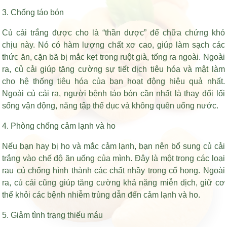
3. Chống táo bón
Củ cải trắng được cho là “thần dược” để chữa chứng khó
chịu này. Nó có hàm lượng chất xơ cao, giúp làm sạch các
thức ăn, cặn bã bị mắc kẹt trong ruột già, tống ra ngoài. Ngoài
ra, củ cải giúp tăng cường sự tiết dịch tiêu hóa và mật làm
cho hệ thống tiêu hóa của bạn hoạt động hiệu quả nhất.
Ngoài củ cải ra, người bệnh táo bón cần nhất là thay đổi lối
sống vận động, năng tập thể dục và không quên uống nước.
4. Phòng chống cảm lạnh và ho
Nếu bạn hay bị ho và mắc cảm lạnh, bạn nên bổ sung củ cải
trắng vào chế độ ăn uống của mình. Đây là một trong các loại
rau củ chống hình thành các chất nhầy trong cổ họng. Ngoài
ra, củ cải cũng giúp tăng cường khả năng miễn dịch, giữ cơ
thể khỏi các bệnh nhiễm trùng dẫn đến cảm lạnh và ho.
5. Giảm tình trạng thiếu máu