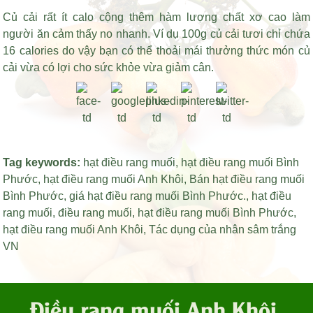
Củ cải rất ít calo cộng thêm hàm lượng chất xơ cao làm
người ăn cảm thấy no nhanh. Ví dụ 100g củ cải tươi chỉ chứa
16 calories do vậy bạn có thể thoải mái thưởng thức món củ
cải vừa có lợi cho sức khỏe vừa giảm cân.
Tag keywords:
hạt điều rang muối
,
hạt điều rang muối Bình
Phước
,
hạt điều rang muối Anh Khôi
,
Bán hạt điều rang muối
Bình Phước
,
giá hạt điều rang muối Bình Phước
.,
hạt điều
rang muối
,
điều rang muối
,
hạt điều rang muối Bình Phước
,
hạt điều rang muối Anh Khôi
,
Tác dụng của nhân sâm trắng
VN
Điều rang muối Anh Khôi