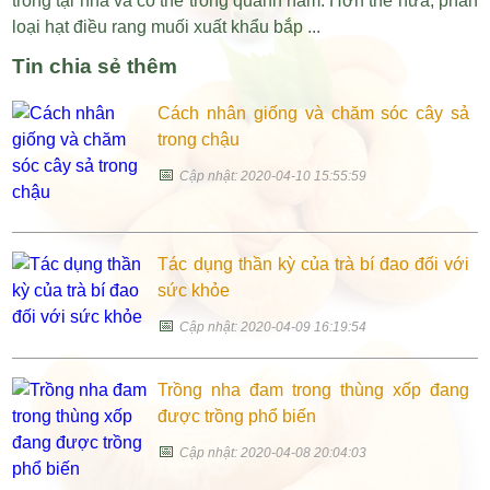
trồng tại nhà và có thể trồng quanh năm. Hơn thế nữa, phân
loại hạt điều rang muối xuất khẩu bắp ...
Tin chia sẻ thêm
Cách nhân giống và chăm sóc cây sả
trong chậu
📅
Cập nhật: 2020-04-10 15:55:59
Tác dụng thần kỳ của trà bí đao đối với
sức khỏe
📅
Cập nhật: 2020-04-09 16:19:54
Trồng nha đam trong thùng xốp đang
được trồng phổ biến
📅
Cập nhật: 2020-04-08 20:04:03