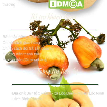
Hỗ trợ khách hàng
Bảo mật thông tin khách hàng
Chính sách giao hàng
Chính sách đổi trả sản phẩm
Hướng dẫn thanh toán
Hướng dẫn đặt mua hàng
Thông tin liên hệ
Địa chỉ:
367 tổ 5 - ấp 2 - xã Lộc Điền - huyện Lộc Ninh
- tỉnh Bình Phước