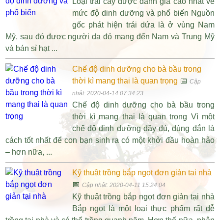
Loại trái cây được đánh giá cao nhất về
mức độ dinh dưỡng và phổ biến Nguồn
gốc phát hiện trái dứa là ở vùng Nam
Mỹ, sau đó được người da đỏ mang đến Nam và Trung Mỹ
và bán sỉ hạt ...
Chế độ dinh dưỡng cho bà bầu trong
thời kì mang thai là quan trọng
📅
Cập
nhật: 2020-04-14 07:34:23
Chế độ dinh dưỡng cho bà bầu trong
thời kì mang thai là quan trọng Vì một
chế độ dinh dưỡng đầy đủ, đúng đắn là
cách tốt nhất để con bạn sinh ra có một khởi đầu hoàn hảo
– hơn nữa, ...
Kỹ thuật trồng bắp ngọt đơn giản tại nhà
📅
Cập nhật: 2020-04-11 15:24:04
Kỹ thuật trồng bắp ngọt đơn giản tại nhà
Bắp ngọt là một loại thực phẩm rất dễ