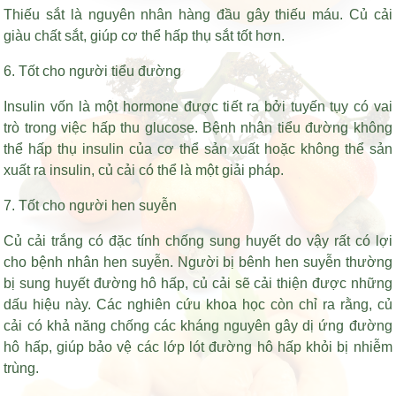
Thiếu sắt là nguyên nhân hàng đầu gây thiếu máu. Củ cải
giàu chất sắt, giúp cơ thể hấp thụ sắt tốt hơn.
6. Tốt cho người tiểu đường
Insulin vốn là một hormone được tiết ra bởi tuyến tụy có vai
trò trong việc hấp thu glucose. Bệnh nhân tiểu đường không
thể hấp thụ insulin của cơ thể sản xuất hoặc không thể sản
xuất ra insulin, củ cải có thể là một giải pháp.
7. Tốt cho người hen suyễn
Củ cải trắng có đặc tính chống sung huyết do vậy rất có lợi
cho bệnh nhân hen suyễn. Người bị bênh hen suyễn thường
bị sung huyết đường hô hấp, củ cải sẽ cải thiện được những
dấu hiệu này. Các nghiên cứu khoa học còn chỉ ra rằng, củ
cải có khả năng chống các kháng nguyên gây dị ứng đường
hô hấp, giúp bảo vệ các lớp lót đường hô hấp khỏi bị nhiễm
trùng.