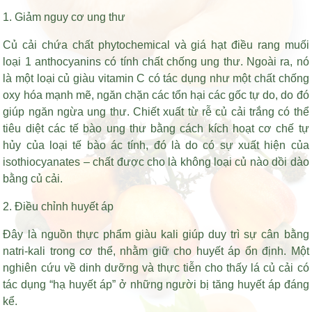
1. Giảm nguy cơ ung thư
Củ cải chứa chất phytochemical và
giá hạt điều rang muối
loại 1
anthocyanins có tính chất chống ung thư. Ngoài ra, nó
là một loại củ giàu vitamin C có tác dụng như một chất chống
oxy hóa mạnh mẽ, ngăn chặn các tổn hại các gốc tự do, do đó
giúp ngăn ngừa ung thư. Chiết xuất từ rễ củ cải trắng có thể
tiêu diệt các tế bào ung thư bằng cách kích hoạt cơ chế tự
hủy của loại tế bào ác tính, đó là do có sự xuất hiện của
isothiocyanates – chất được cho là không loại củ nào dồi dào
bằng củ cải.
2. Điều chỉnh huyết áp
Đây là nguồn thực phẩm giàu kali giúp duy trì sự cân bằng
natri-kali trong cơ thể, nhằm giữ cho huyết áp ổn định. Một
nghiên cứu về dinh dưỡng và thực tiễn cho thấy lá củ cải có
tác dụng “hạ huyết áp” ở những người bị tăng huyết áp đáng
kể.