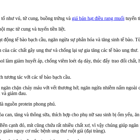
ết tố như vú, tử cung, buồng trứng và
giá bán hạt điều rang muối
tuyến t
i mạc tử cung và tuyến tiền liệt.
oạt động tế bào bạch cầu, ngăn ngừa sự phân hóa và tăng sinh tế bào. 
 của các chất gây ung thư và chống lại sự gia tăng các tế bào ung thư.
ol làm giảm huyết áp, chống viêm loét dạ dày, thúc đẩy trao đổi chất, 
 tương tác với các tế bào bạch cầu.
p ngăn chặn chảy máu với vết thương hở, ngăn ngừa nhiễm nấm ngoài da
n và giảm đau.
i là nguồn protein phong phú.
 can, tăng và thông sữa, thích hợp cho phụ nữ sau sinh bị ốm yếu, ăn 
. Bên cạnh đó, mít cũng chứa rất nhiều chất xơ, vì vậy chúng giúp ngă
p giảm nguy cơ mắc bệnh ung thư ruột già (đại tràng).