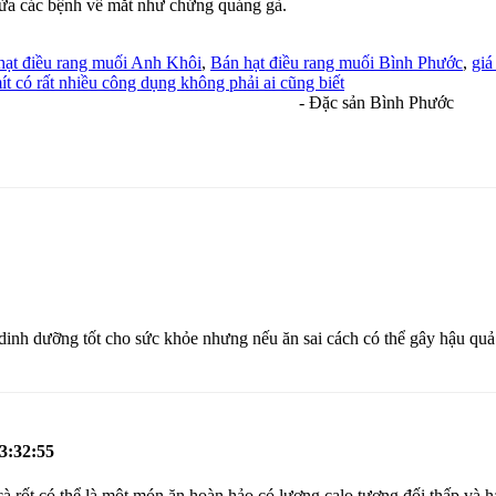
gừa các bệnh về mắt như chứng quáng gà.
hạt điều rang muối Anh Khôi
,
Bán hạt điều rang muối Bình Phước
,
giá
t có rất nhiều công dụng không phải ai cũng biết
- Đặc sản Bình Phước
dinh dưỡng tốt cho sức khỏe nhưng nếu ăn sai cách có thể gây hậu quả nặ
3:32:55
à rốt có thể là một món ăn hoàn hảo có lượng calo tương đối thấp và hạt