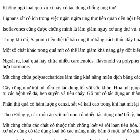
Không ngờ loại quả xù xì này có tác dụng chống ung thư
Lignans rất có ích trong việc ngăn ngừa ung thư liên quan đến nội ti
Isoflavones cũng được chứng minh là làm giảm nguy cơ ung thư vú, nộ
Trong khi đó, Saponin tiêu diệt tế bào ung thư bằng cách thúc đẩy h
Một số chất khác trong quả mít có thể làm giảm khả năng gây đột biến
Ngoài ra, loại quả này chứa nhiều carotenoids, flavonoid và polyphen
hợp hormone.
Mít cũng chứa polysaccharides làm tăng khả năng miễn dịch bằng cách
Cây cũng như trái mít đều có tác dụng tốt với sức khỏe. Hoa mít giú
trị các bệnh về da, hen suyễn và tiêu chảy. Gỗ mít có tác dụng an thầ
Phần thịt quả có hàm lượng canxi, sắt và kali cao trong khi hạt mít lạ
Theo Đông y, các món ăn với mít non có nhiều tác dụng như bổ tỳ, hòa
Mít cũng chứa các chất có thuộc tính chống loét và rối loạn tiêu hóa
xơ này cũng có tác dụng loại bỏ các màng nhầy bám ở ruột, từ đó giú