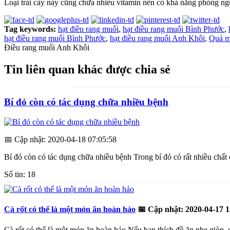
Loại trái cây này cũng chứa nhiều vitamin nên có khả năng phòng n
Tag keywords:
hạt điều rang muối
,
hạt điều rang muối Bình Phước
,
hạt điều rang muối Bình Phước
,
hạt điều rang muối Anh Khôi
,
Quả mí
Điều rang muối Anh Khôi
Tin liên quan khác được chia sẻ
Bí đỏ còn có tác dụng chữa nhiều bệnh
📅
Cập nhật: 2020-04-18 07:05:58
Bí đỏ còn có tác dụng chữa nhiều bệnh Trong bí đỏ có rất nhiều chất 
Số tin: 18
Cà rốt có thể là một món ăn hoàn hảo
📅
Cập nhật: 2020-04-17 1
Cà rốt có thể là một món ăn hoàn hảo Nếu bạn thích đồ ăn nhẹ giòn, c