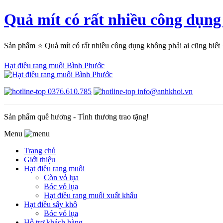
Quả mít có rất nhiều công dụ
Sản phẩm ⭐ Quả mít có rất nhiều công dụng không phải ai cũng b
Hạt điều rang muối Bình Phước
0376.610.785
info@anhkhoi.vn
Sản phẩm quê hương - Tình thương trao tặng!
Menu
Trang chủ
Giới thiệu
Hạt điều rang muối
Còn vỏ lụa
Bóc vỏ lụa
Hạt điều rang muối xuất khẩu
Hạt điều sấy khô
Bóc vỏ lụa
Hỗ trợ khách hàng