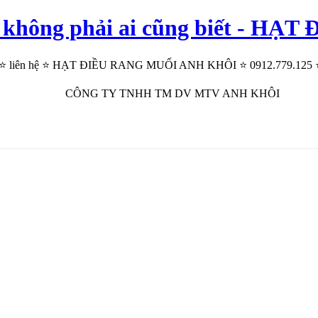
ng không phải ai cũng biết -
iết ⭐ liên hệ ⭐ HẠT ĐIỀU RANG MUỐI ANH KHÔI ⭐ 0912.779.125 ⭐ để
CÔNG TY TNHH TM DV MTV ANH KHÔI