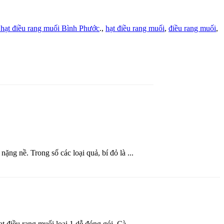
 hạt điều rang muối Bình Phước
.,
hạt điều rang muối
,
điều rang muối
,
ng nề. Trong số các loại quả, bí đỏ là ...
 điều rang muối loại 1 dễ đóng gói. Cà ...