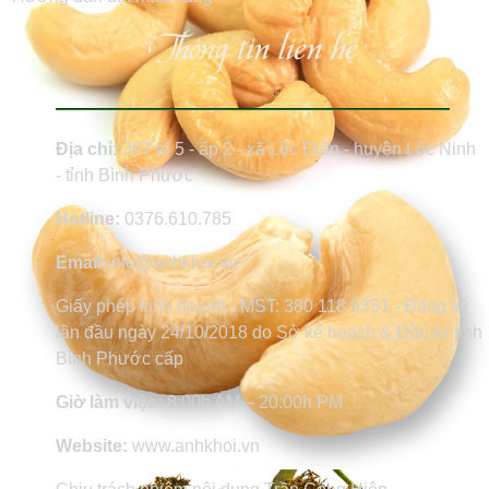
Thông tin liên hệ
Địa chỉ:
367 tổ 5 - ấp 2 - xã Lộc Điền - huyện Lộc Ninh
- tỉnh Bình Phước
Hotline:
0376.610.785
Email:
info@anhkhoi.vn
Giấy phép kinh doanh - MST: 380 118 6351 - Đăng ký
lần đầu ngày 24/10/2018 do Sở kế hoạch & Đầu tư tỉnh
Bình Phước cấp
Giờ làm việc:
8:00h AM – 20:00h PM
Website:
www.anhkhoi.vn