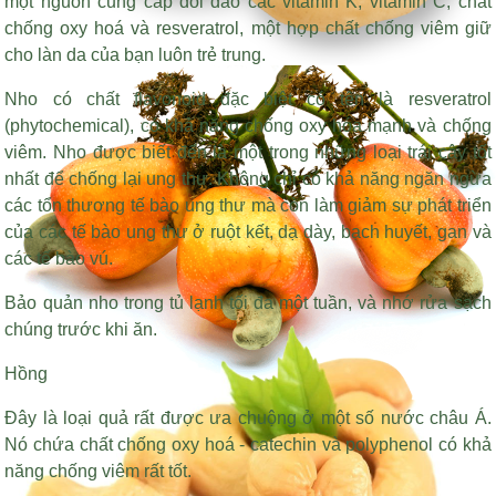
một nguồn cung cấp dồi dào các vitamin K, vitamin C, chất
chống oxy hoá và resveratrol, một hợp chất chống viêm giữ
cho làn da của bạn luôn trẻ trung.
Nho có chất flavonoid đặc biệt có tên là resveratrol
(phytochemical), có khả năng chống oxy hóa mạnh và chống
viêm. Nho được biết đến là một trong những loại trái cây tốt
nhất để chống lại ung thư. Không chỉ có khả năng ngăn ngừa
các tổn thương tế bào ung thư mà còn làm giảm sự phát triển
của các tế bào ung thư ở ruột kết, dạ dày, bạch huyết, gan và
các tế bào vú.
Bảo quản nho trong tủ lạnh tối đa một tuần, và nhớ rửa sạch
chúng trước khi ăn.
Hồng
Đây là loại quả rất được ưa chuộng ở một số nước châu Á.
Nó chứa chất chống oxy hoá - catechin và polyphenol có khả
năng chống viêm rất tốt.