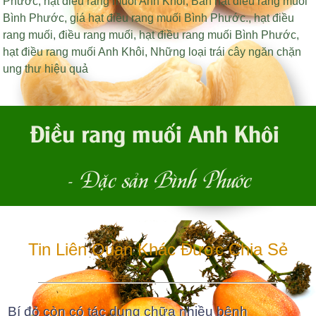
Phước
,
hạt điều rang muối Anh Khôi
,
Bán hạt điều rang muối
Bình Phước
,
giá hạt điều rang muối Bình Phước
.,
hạt điều
rang muối
,
điều rang muối
,
hạt điều rang muối Bình Phước
,
hạt điều rang muối Anh Khôi
,
Những loại trái cây ngăn chặn
ung thư hiệu quả
Điều rang muối Anh Khôi
- Đặc sản Bình Phước
Tin Liên Quan Khác Được Chia Sẻ
Bí đỏ còn có tác dụng chữa nhiều bệnh