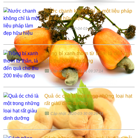
Nước chanh không chỉ là một liệu pháp
làm đẹp hữu hiệu
📅
Cập nhật: 2020-04-01 10:01:26
Trồng bí xanh thơm từ thân, lá đến quả
cho thu 200 triệu đồng
📅
Cập nhật: 2020-03-31 09:37:14
Quả óc chó là một trong những loại hạt
rất giàu dinh dưỡng
📅
Cập nhật: 2020-03-30 09:28:33