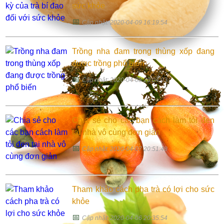
sức khỏe
📅
Cập nhật: 2020-04-09 16:19:54
Trồng nha đam trong thùng xốp đang
được trồng phổ biến
📅
Cập nhật: 2020-04-08 20:04:03
Chia sẻ cho các bạn cách làm tỏi đen
tại nhà vô cùng đơn giản
📅
Cập nhật: 2020-04-07 20:51:48
Tham khảo cách pha trà có lợi cho sức
khỏe
📅
Cập nhật: 2020-04-06 20:35:54