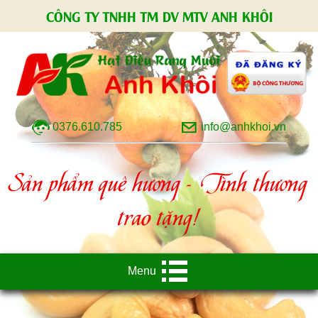
CÔNG TY TNHH TM DV MTV ANH KHÔI
0376.610.785
info@anhkhoi.vn
Sản phẩm quê hương - Tình thương
trao tặng!
Menu