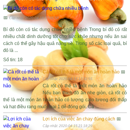
📅
Cập nhật: 2020-04-18 07:05:58
Bí đỏ còn có tác dụng chữa nhiều bệnh Trong bí đỏ có rất
nhiều chất dinh dưỡng tốt cho sức khỏe nhưng nếu ăn sai
cách có thể gây hậu quả nặng nề. Trong số các loại quả, bí
đỏ là ...
Số tin: 18
Cà rốt có thể là một món ăn hoàn hảo
📅
Cập nhật: 2020-04-17 13:32:55
Cà rốt có thể là một món ăn hoàn hảo
Nếu bạn thích đồ ăn nhẹ giòn, cà rốt có
thể là một món ăn hoàn hảo có lượng calo tương đối thấp
và hạt điều rang muối loại 1 dễ đóng gói. Cà ...
Lợi ích của việc ăn chay đúng cách
📅
Cập nhật: 2020-04-15 21:18:29