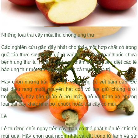
Những loại trái cây mùa thu chống ung thư
Các nghiên cứu gần đây nhất cho thấy một hợp chất có trong
quả táo thực sự có thể đóng vai trò như một loại thuốc chữa
bệnh ung thư tự nhiên, chất này thậm chí còn tiêu diệt các tế
bào ung thư ruột kết hiệu quả hơn cả thuốc hóa trị.
Hãy chọn những trái táo chắc và không có vết bầm dập. Để
hạt điều rang muối nguyên hạt còn vỏ lụa
giữ chúng tươi
trong nhà, hãy bảo quản ở nơi mát, khô và tránh xa những
loại trái cây khác như bơ, chuối, hoặc trái cây có múi.
Lê
Lê thường chín ngay trên cây, bạn có thể phát hiện lê chín từ
mùi quả. Hãy chọn quả ngon nhất và cất trong tủ lạnh và sử