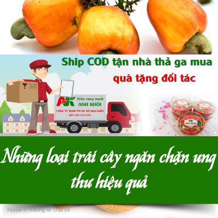
Những loại trái cây ngăn chặn ung
thư hiệu quả
Home
›
Thông tin chia sẻ