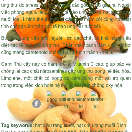
ung thư do stress, do oxy hóa và các gốc tự do gây ra. Ngoài
việc phòng ngừa tăng trưởng tế bào ung thư và
hạt điều rang
muối loại 1
hình thành khối u, các quả mâm xôi cũng có hoạt
tính chống viêm trên các tế bào ung thư ruột kết.
Bơ: Bơ cung cấp một nguồn lớn các chất có khả năng tiêu
diệt các tế bào gốc ung thư. Phần màu xanh đậm của thịt bơ
cũng mang carotenoid chống lại sự hình thành khối u.
Cam: Trái cây này có hàm lượng Vitamin C cao, giúp bảo vệ
chống lại các chất nitrosamines gây ung thư trong hệ tiêu hóa.
Limolene, một chất có trong vỏ cam đóng một vai trò quan
trọng trong việc kích hoạt hệ thống enzyme chống oxy hóa.
Tag keywords:
hạt điều rang muối
,
hạt điều rang muối Bình