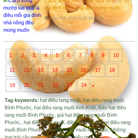
Cách trồng mướp sai quả là điều mỗi
gia đình nhà nông đều mong muốn
📅
Cập nhật: 2020-03-28 09:00:23
1
2
3
4
5
6
7
8
9
10
11
12
13
14
15
16
17
18
»
19
20
21
22
23
24
Tag keywords:
hạt điều rang muối
,
hạt điều rang muối
Bình Phước
,
hạt điều rang muối Anh Khôi
,
Bán hạt điều
rang muối Bình Phước
,
giá hạt điều rang muối Bình
Phước
.,
hạt điều rang muối
,
điều rang muối
,
hạt điều rang
muối Bình Phước
,
hạt điều rang muối Anh Khôi
,
Những
loại trái cây ngăn chặn ung thư hiệu quả