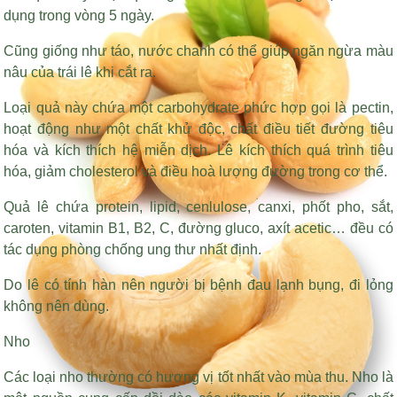
dụng trong vòng 5 ngày.
Cũng giống như táo, nước chanh có thể giúp ngăn ngừa màu
nâu của trái lê khi cắt ra.
Loại quả này chứa một carbohydrate phức hợp gọi là pectin,
hoạt động như một chất khử độc, chất điều tiết đường tiêu
hóa và kích thích hệ miễn dịch. Lê kích thích quá trình tiêu
hóa, giảm cholesterol và điều hoà lượng đường trong cơ thể.
Quả lê chứa protein, lipid, cenlulose, canxi, phốt pho, sắt,
caroten, vitamin B1, B2, C, đường gluco, axít acetic… đều có
tác dụng phòng chống ung thư nhất định.
Do lê có tính hàn nên người bị bệnh đau lạnh bụng, đi lỏng
không nên dùng.
Nho
Các loại nho thường có hương vị tốt nhất vào mùa thu. Nho là