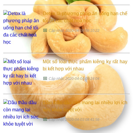
Detox là phương pháp ăn uống hạn chế
tối đa các chất hoá học
📅
Cập nhật: 2020-04-06 09:10:22
Một số loại thực phẩm kiêng kỵ rất hay
bị kết hợp với nhau
📅
Cập nhật: 2020-04-04 09:24:04
Dầu thầu dầu còn mang lại nhiều lợi ích
sức khỏe tuyệt vời
📅
Cập nhật: 2020-04-03 08:41:56