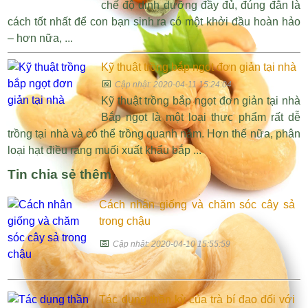
chế độ dinh dưỡng đầy đủ, đúng đắn là
cách tốt nhất để con bạn sinh ra có một khởi đầu hoàn hảo
– hơn nữa, ...
Kỹ thuật trồng bắp ngọt đơn giản tại nhà
📅
Cập nhật: 2020-04-11 15:24:04
Kỹ thuật trồng bắp ngọt đơn giản tại nhà
Bắp ngọt là một loại thực phẩm rất dễ
trồng tại nhà và có thể trồng quanh năm. Hơn thế nữa, phân
loại hạt điều rang muối xuất khẩu bắp ...
Tin chia sẻ thêm
Cách nhân giống và chăm sóc cây sả
trong chậu
📅
Cập nhật: 2020-04-10 15:55:59
Tác dụng thần kỳ của trà bí đao đối với