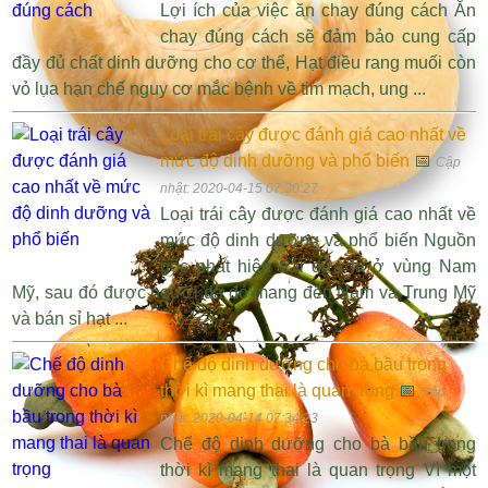
Lợi ích của việc ăn chay đúng cách Ăn
chay đúng cách sẽ đảm bảo cung cấp
đầy đủ chất dinh dưỡng cho cơ thể, Hạt điều rang muối còn
vỏ lụa hạn chế nguy cơ mắc bệnh về tim mạch, ung ...
Loại trái cây được đánh giá cao nhất về
mức độ dinh dưỡng và phổ biến
📅
Cập
nhật: 2020-04-15 07:30:27
Loại trái cây được đánh giá cao nhất về
mức độ dinh dưỡng và phổ biến Nguồn
gốc phát hiện trái dứa là ở vùng Nam
Mỹ, sau đó được người da đỏ mang đến Nam và Trung Mỹ
và bán sỉ hạt ...
Chế độ dinh dưỡng cho bà bầu trong
thời kì mang thai là quan trọng
📅
Cập
nhật: 2020-04-14 07:34:23
Chế độ dinh dưỡng cho bà bầu trong
thời kì mang thai là quan trọng Vì một