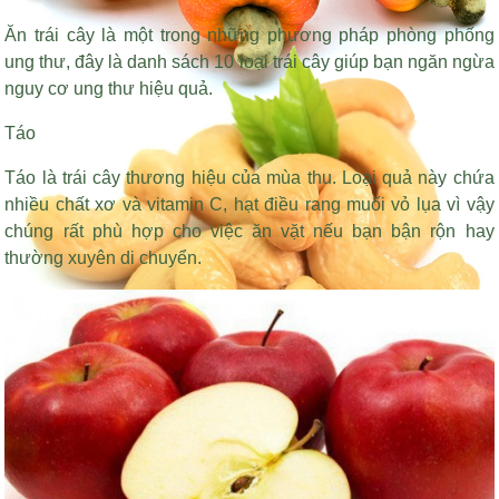
Ăn trái cây là một trong những phương pháp phòng phống
ung thư, đây là danh sách 10 loại trái cây giúp bạn ngăn ngừa
nguy cơ ung thư hiệu quả.
Táo
Táo là trái cây thương hiệu của mùa thu. Loại quả này chứa
nhiều chất xơ và vitamin C,
hạt điều rang muối vỏ lụa
vì vậy
chúng rất phù hợp cho việc ăn vặt nếu bạn bận rộn hay
thường xuyên di chuyển.