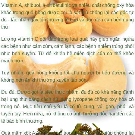
Vitamin A, shibuol, a-xít betulinic và nhiều chất chống oxy hóa
khác trong quả hồng được coi là sát thủ chống lại các gốc tự
do - tác nhân gây tổn thương tế bào và dẫn đến căn bệnh ung
thư.
Lượng vitamin C dồi dào trong loại quả này giúp ngăn ngừa
các bệnh như cảm cúm, cảm lạnh, các bệnh nhiễm trùng phổi
như hen suyễn. Từ đó khiến hệ miễn dịch của cơ thể khỏe
mạnh hơn.
Tuy nhiên, quả hồng không tốt cho người bị tiểu đường và
không nên ăn khi thường xuyên táo bón.
Đu đủ: Được gọi là siêu thực phẩm, đu đủ có khả năng đánh
bại ung thư bằng cách sử dụng lycopene chống oxy hóa có
trong nó. Mục tiêu chủ yếu là cổ tử cung, vú, gan, phổi và
tuyến tụy. Hơn nữa, nó không có ảnh hưởng độc hại đến các
tế bào bình thường.
Quả mâm xôi: Axit Ellagic có trong loại quả này giúp chống lại