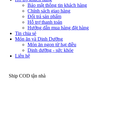
Bảo mật thông tin khách hàng
Chính sách giao hàng
Đổi trả sản phẩm
Hỗ trợ thanh toán
Hướng dẫn mua hàng đặt hàng
Tin chia sẻ
Món ăn và Dinh Dưỡng
Món ăn ngon từ hạt điều
Dinh dưỡng - sức khỏe
Liên hệ
Ship COD tận nhà