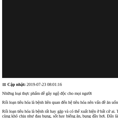
📅
Cập nhật:
2019-07-23 08:01:16
Những loại thực phẩm dễ gây ngộ độc cho mọi người
Rối loạn tiêu hóa là bệnh liên quan đến hệ tiêu hóa nên vấn đề ăn uốn
Rối loạn tiêu hóa là bệnh rất hay gặp và có thể xuất hiện ở bất cứ 
cùng khó chịu như đau bụng, sốt hay biếng ăn, bụng đầy hơi. Đây là