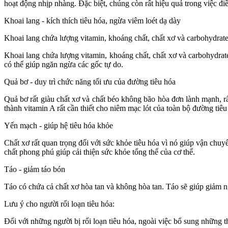
hoạt động nhịp nhàng. Đặc biệt, chúng còn rất hiệu quả trong việc điề
Khoai lang - kích thích tiêu hóa, ngừa viêm loét dạ dày
Khoai lang chứa lượng vitamin, khoáng chất, chất xơ và carbohydrate
Khoai lang chứa lượng vitamin, khoáng chất, chất xơ và carbohydrate
có thể giúp ngăn ngừa các gốc tự do.
Quả bơ - duy trì chức năng tối ưu của đường tiêu hóa
Quả bơ rất giàu chất xơ và chất béo không bão hòa đơn lành mạnh, rấ
thành vitamin A rất cần thiết cho niêm mạc lót của toàn bộ đường tiêu
Yến mạch - giúp hệ tiêu hóa khỏe
Chất xơ rất quan trọng đối với sức khỏe tiêu hóa vì nó giúp vận ch
chất phong phú giúp cải thiện sức khỏe tổng thể của cơ thể.
Táo - giảm táo bón
Táo có chứa cả chất xơ hòa tan và không hòa tan. Táo sẽ giúp giảm n
Lưu ý cho người rối loạn tiêu hóa:
Đối với những người bị rối loạn tiêu hóa, ngoài việc bổ sung những