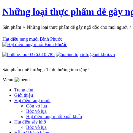
Những loại thực phẩm dễ gây
Sản phẩm ⭐ Những loại thực phẩm dễ gây ngộ độc cho mọi người 
Hạt điều rang muối Bình Phước
0376.610.785
info@anhkhoi.vn
Sản phẩm quê hương - Tình thương trao tặng!
Menu
Trang chủ
Giới thiệu
Hạt điều rang muối
Còn vỏ lụa
Bóc vỏ lụa
Hạt điều rang muối xuất khẩu
Hạt điều sấy khô
Bóc vỏ lụa
Hỗ trợ khách hàng