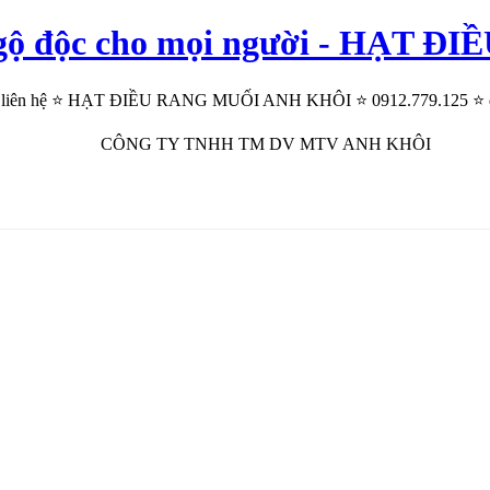
 ngộ độc cho mọi người - HẠ
⭐ liên hệ ⭐ HẠT ĐIỀU RANG MUỐI ANH KHÔI ⭐ 0912.779.125 ⭐ để bi
CÔNG TY TNHH TM DV MTV ANH KHÔI