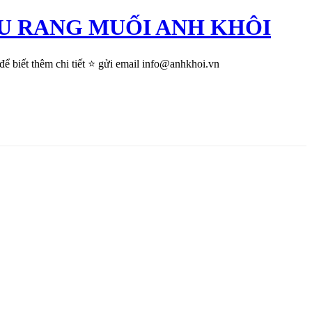
T ĐIỀU RANG MUỐI ANH KHÔI
ết thêm chi tiết ⭐ gửi email info@anhkhoi.vn