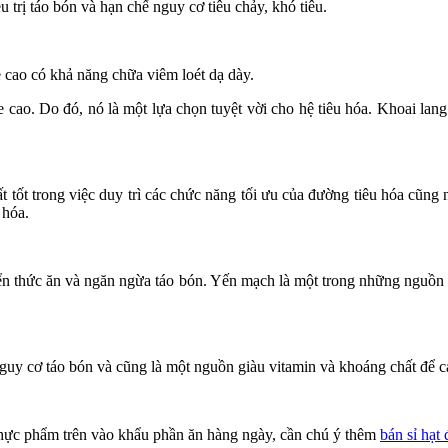
u trị táo bón và hạn chế nguy cơ tiêu chảy, khó tiêu.
 cao có khả năng chữa viêm loét dạ dày.
 cao. Do đó, nó là một lựa chọn tuyệt vời cho hệ tiêu hóa. Khoai lang
t tốt trong việc duy trì các chức năng tối ưu của đường tiêu hóa cũng 
 hóa.
uyển thức ăn và ngăn ngừa táo bón. Yến mạch là một trong những nguồn 
guy cơ táo bón và cũng là một nguồn giàu vitamin và khoáng chất để cả
 thực phẩm trên vào khẩu phần ăn hàng ngày, cần chú ý thêm
bán sỉ hạt