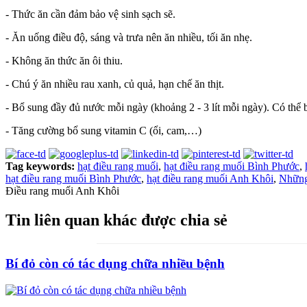
- Thức ăn cần đảm bảo vệ sinh sạch sẽ.
- Ăn uống điều độ, sáng và trưa nên ăn nhiều, tối ăn nhẹ.
- Không ăn thức ăn ôi thiu.
- Chú ý ăn nhiều rau xanh, củ quả, hạn chế ăn thịt.
- Bổ sung đầy đủ nước mỗi ngày (khoảng 2 - 3 lít mỗi ngày). Có thể 
- Tăng cường bổ sung vitamin C (ổi, cam,…)
Tag keywords:
hạt điều rang muối
,
hạt điều rang muối Bình Phước
,
hạt điều rang muối Bình Phước
,
hạt điều rang muối Anh Khôi
,
Những
Điều rang muối Anh Khôi
Tin liên quan khác được chia sẻ
Bí đỏ còn có tác dụng chữa nhiều bệnh