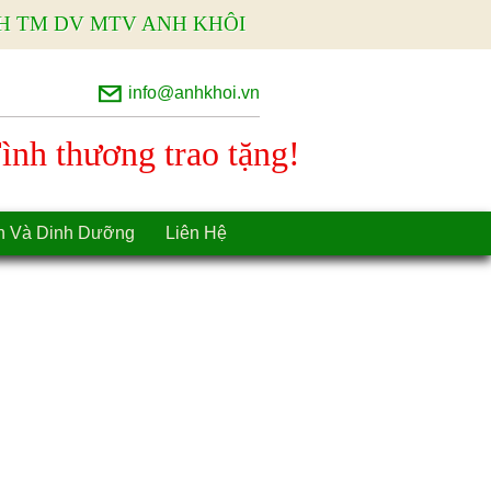
H TM DV MTV ANH KHÔI
info@anhkhoi.vn
nh thương trao tặng!
n Và Dinh Dưỡng
Liên Hệ