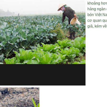
khoảng hơn
hàng ngàn c
bón Việt Na
cơ quan quả
giả, kém về