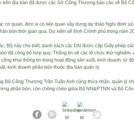
 bón trên địa bàn đã được các Sở Công Thương báo cáo về Bộ C
c cơ quan, đơn vị có liên quan xây dựng dự thảo Nghị định s
ân bón thời gian qua. Dự kiến sẽ trình Chính phủ trong năm 2
xác, Bộ này cho biết, danh sách các DN được cấp Giấy phép sả
bón đã công bố hợp quy; Thông tin về các tổ chức thử nghiệm,
ng khai thông tin trong hoạt động sản xuất, kinh doanh, từ đ
ất, kinh doanh phân bón thuộc địa bàn quản lý.
rưởng Bộ Công Thương Trần Tuấn Anh cũng thừa nhận, quản lý nh
ị trường phân bón, còn chồng chéo giữa Bộ NN&PTNN và Bộ Côn