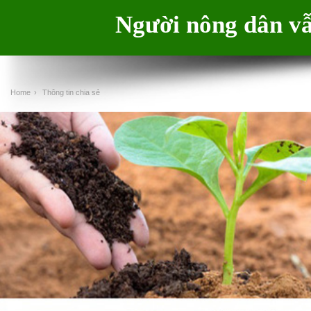
Người nông dân vẫ
Home
›
Thông tin chia sẻ