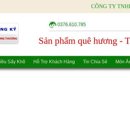
CÔNG TY TNH
0376.610.785
Sản phẩm quê hương - Tì
iều Sấy Khô
Hỗ Trợ Khách Hàng
Tin Chia Sẻ
Món Ă