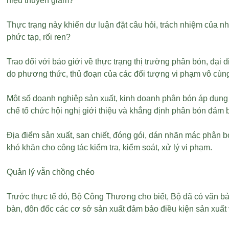
hiệu thuyên giảm?
Thực trạng này khiến dư luận đặt câu hỏi, trách nhiệm của n
phức tạp, rối ren?
Trao đổi với báo giới về thực trạng thị trường phân bón, đạ
do phương thức, thủ đoạn của các đối tượng vi phạm vô cùng t
Một số doanh nghiệp sản xuất, kinh doanh phân bón áp dụng k
chế tổ chức hội nghị giới thiệu và khẳng định phân bón đảm 
Địa điểm sản xuất, san chiết, đóng gói, dán nhãn mác phân bón
khó khăn cho công tác kiểm tra, kiểm soát, xử lý vi phạm.
Quản lý vẫn chồng chéo
Trước thực tế đó, Bộ Công Thương cho biết, Bộ đã có văn bả
bàn, đôn đốc các cơ sở sản xuất đảm bảo điều kiện sản xuất 