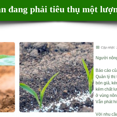
n đang phải tiêu thụ một lượn
📅
Cập nhật:
Người nông
Báo cáo củ
Quản lý thị
bón giả, ké
kém chất lư
ở vùng nôn
Vẫn phát h
Với nhu cầu