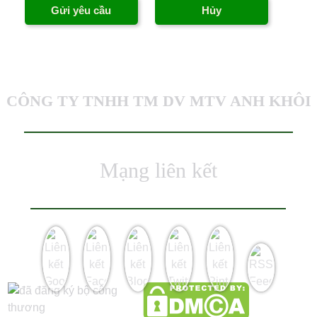
CÔNG TY TNHH TM DV MTV ANH KHÔI
Mạng liên kết