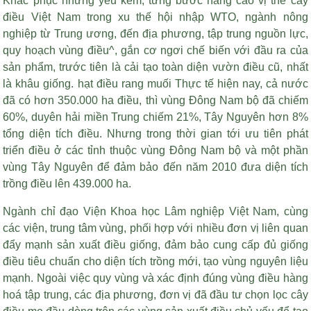
Khắc phục những yếu kém, từng bước nâng cao vị thế cây
điều Việt Nam trong xu thế hội nhập WTO, ngành nông
nghiệp từ Trung ương, đến địa phương, tập trung nguồn lực,
quy hoạch vùng điều^, gắn cơ ngơi chế biến với đầu ra của
sản phẩm, trước tiên là cải tạo toàn diện vườn điều cũ, nhất
là khâu giống.
hạt điều rang muối
Thực tế hiện nay, cả nước
đã có hơn 350.000 ha điều, thì vùng Đông Nam bộ đã chiếm
60%, duyên hải miền Trung chiếm 21%, Tây Nguyên hơn 8%
tổng diện tích điều. Nhưng trong thời gian tới ưu tiên phát
triển điều ở các tỉnh thuộc vùng Đông Nam bộ và một phần
vùng Tây Nguyên để đảm bảo đến năm 2010 đưa diện tích
trồng điều lên 439.000 ha.
Ngành chỉ đạo Viện Khoa học Lâm nghiệp Việt Nam, cùng
các viện, trung tâm vùng, phối hợp với nhiều đơn vị liên quan
đẩy mạnh sản xuất điều giống, đảm bảo cung cấp đủ giống
điều tiêu chuẩn cho diện tích trồng mới, tạo vùng nguyên liệu
mạnh. Ngoài việc quy vùng và xác định đúng vùng điều hàng
hoá tập trung, các địa phương, đơn vị đã đầu tư chọn lọc cây