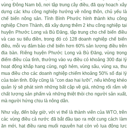
vùng Đông Nam bộ, nơi tập trung cây điều, đã quy hoạch xây
dựng các khu công nghiệp hướng về nông thôn, chủ yếu là
chế biến nông sản. Tỉnh Bình Phước hình thành khu công
nghiệp Chơn Thành, đã xây dựng thêm 2 khu công nghiệp tại
huyện Phước Long và Bù Đăng, tập trung cho chế biến điều
và cao su tiểu điền, trong đó có 128 doanh nghiệp chế biến
điều, mỗi vụ đảm bảo chế biến hơn 60% sản lượng điều trên
địa bàn. Riêng huyện Phước Long và Bù Đăng, vùng trọng
điểm điều của tỉnh, thường vào vụ điều có khoảng 300 đại lý
hoạt động khắp hang cùng, ngõ hẻm, vùng sâu, vùng xa, thu
mua điều cho các doanh nghiệp chiếm khoảng 50% số đại lý
của toàn tỉnh. Đây cũng là "con dao hai lưỡi", nếu không khéo
quản lý sẽ phát sinh những bất cập về giá, những rối rắm về
chất lượng sản phẩm và những thiệt thòi cho người sản xuất,
mà người hứng chịu là nông dân.
Như vậy, đến bây giờ, với vị thế là thành viên của WTO, trên
các vùng điều cả nước đã bắt đầu tạo ra một cung cách làm
ăn mới,
hạt điều rang muối nguyên hạt còn vỏ lụa
động lực