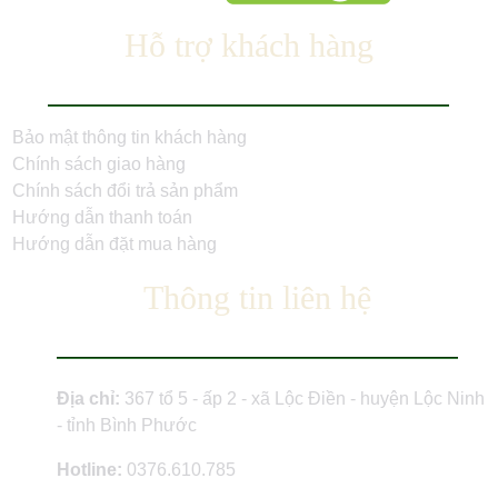
Hỗ trợ khách hàng
Bảo mật thông tin khách hàng
Chính sách giao hàng
Chính sách đổi trả sản phẩm
Hướng dẫn thanh toán
Hướng dẫn đặt mua hàng
Thông tin liên hệ
Địa chỉ:
367 tổ 5 - ấp 2 - xã Lộc Điền - huyện Lộc Ninh
- tỉnh Bình Phước
Hotline:
0376.610.785