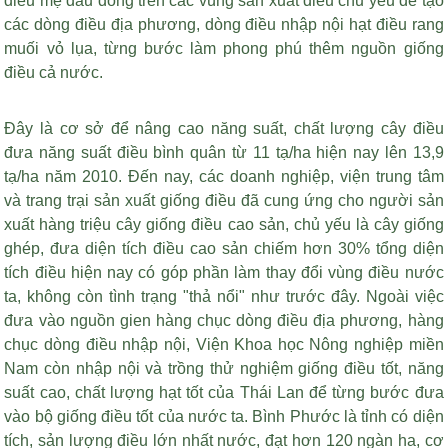
điều mẹ đầu dòng trên các vùng sản xuất điều chủ yếu để tạo
các dòng điều địa phương, dòng điều nhập nội
hạt điều rang
muối vỏ lụa
, từng bước làm phong phú thêm nguồn giống
điều cả nước.
Đây là cơ sở để nâng cao năng suất, chất lượng cây điều
đưa năng suất điều bình quân từ 11 tạ/ha hiện nay lên 13,9
tạ/ha năm 2010. Đến nay, các doanh nghiệp, viện trung tâm
và trang trại sản xuất giống điều đã cung ứng cho người sản
xuất hàng triệu cây giống điều cao sản, chủ yếu là cây giống
ghép, đưa diện tích điều cao sản chiếm hơn 30% tổng diện
tích điều hiện nay có góp phần làm thay đổi vùng điều nước
ta, không còn tình trạng "thả nổi" như trước đây. Ngoài việc
đưa vào nguồn gien hàng chục dòng điều địa phương, hàng
chục dòng điều nhập nội, Viện Khoa học Nông nghiệp miền
Nam còn nhập nội và trồng thử nghiệm giống điều tốt, năng
suất cao, chất lượng hạt tốt của Thái Lan để từng bước đưa
vào bộ giống điều tốt của nước ta. Bình Phước là tỉnh có diện
tích, sản lượng điều lớn nhất nước, đạt hơn 120 ngàn ha, cơ